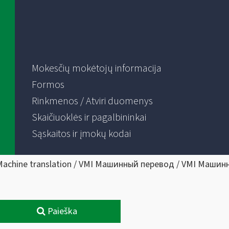
Mokesčių mokėtojų informacija
Formos
Rinkmenos / Atviri duomenys
Skaičiuoklės ir pagalbininkai
Sąskaitos ir įmokų kodai
Machine translation / VMI Машинный перевод / VMI Машин
Paieška