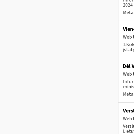
Infor
2024 
Metai
Vien
Web t
1.Kok
įstat
Dėl 
Web t
Infor
minis
Metai
Vers
Web t
Versl
Lietu