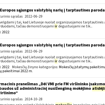
 Europos sąjungos valstybių narių į tarptautines paroda
urinio sąrašas
2022-06-29
velgdami į tai, kad Lietuvoje nuolat organizuojamos tarptautinės 
rduodami, tačiau demonstruojami
ir
degustuojami ne tik...
:
2022
 Europos sąjungos valstybių narių į tarptautines paroda
urinio sąrašas
2022-06-29
velgdami į tai, kad Lietuvoje nuolat organizuojamos tarptautinės 
rduodami, tačiau demonstruojami
ir
degustuojami ne tik...
:
2022
Mokesčių žinyno kategorijos:
Mokesčių įstatymų pakeitima
ų pakeitimai 2022 m.
rmacinis pranešimas „Dėl VMI prie FM viršininko įsakym
.baudos už administracinį nusižengimą mokėjimo
atidėj
irtinimo“
urinio sąrašas
2024-10-28