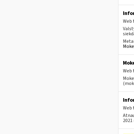
Info
Web t
Valst
siekd
Metai
Mokes
Moke
Web t
Mokes
(moke
Info
Web t
Atnau
2021 