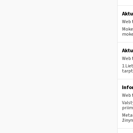
Aktu
Web t
Mokes
mokes
Aktu
Web t
1.Lie
tarpt
Info
Web t
Valst
priim
Metai
žinyn