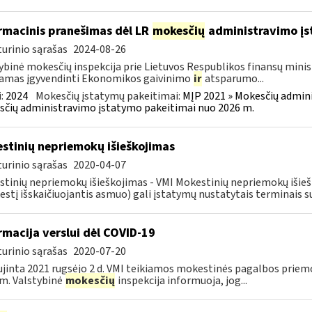
rmacinis pranešimas dėl LR
mokesčių
administravimo į
urinio sąrašas
2024-08-26
ybinė mokesčių inspekcija prie Lietuvos Respublikos finansų minist
amas įgyvendinti Ekonomikos gaivinimo
ir
atsparumo...
:
2024
Mokesčių įstatymų pakeitimai:
MĮP 2021 » Mokesčių admin
čių administravimo įstatymo pakeitimai nuo 2026 m.
stinių nepriemokų išieškojimas
urinio sąrašas
2020-04-07
tinių nepriemokų išieškojimas - VMI Mokestinių nepriemokų iši
stį išskaičiuojantis asmuo) gali įstatymų nustatytais terminais s
rmacija verslui dėl COVID-19
urinio sąrašas
2020-07-20
jinta 2021 rugsėjo 2 d. VMI teikiamos mokestinės pagalbos priemo
m. Valstybinė
mokesčių
inspekcija informuoja, jog...