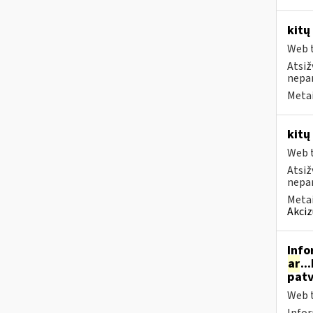
kitų
Web t
Atsiž
nepa
Metai
kitų
Web t
Atsiž
nepa
Metai
Akciz
Info
ar
..
patv
Web t