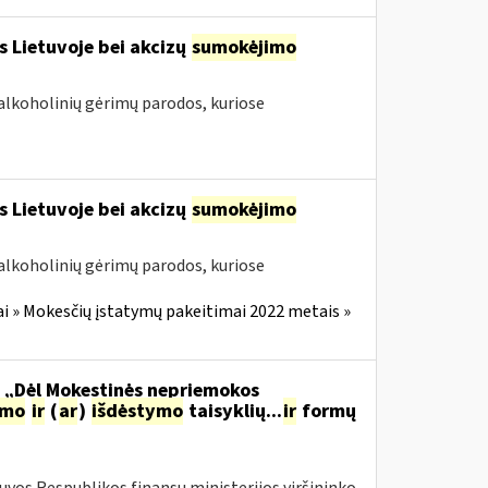
s Lietuvoje bei akcizų
sumokėjimo
alkoholinių gėrimų parodos, kuriose
s Lietuvoje bei akcizų
sumokėjimo
alkoholinių gėrimų parodos, kuriose
i » Mokesčių įstatymų pakeitimai 2022 metais »
o „Dėl Mokestinės nepriemokos
imo
ir
(
ar
)
išdėstymo
taisyklių...
ir
formų