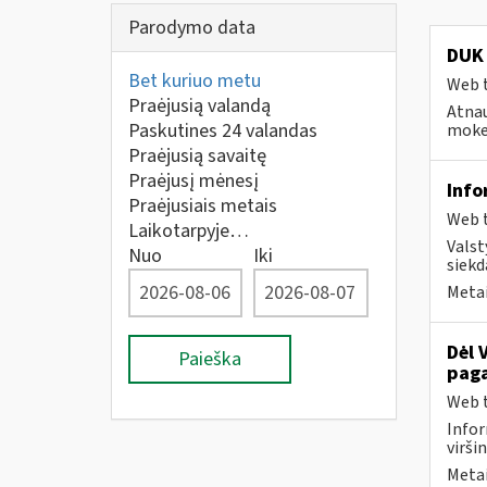
Parodymo data
DUK 
Bet kuriuo metu
Web t
Praėjusią valandą
Atnau
Paskutines 24 valandas
mokes
Praėjusią savaitę
Praėjusį mėnesį
Info
Praėjusiais metais
Web t
Laikotarpyje…
Valst
Nuo
Iki
siekd
Metai
Dėl 
Paieška
paga
Web t
Infor
virši
Metai