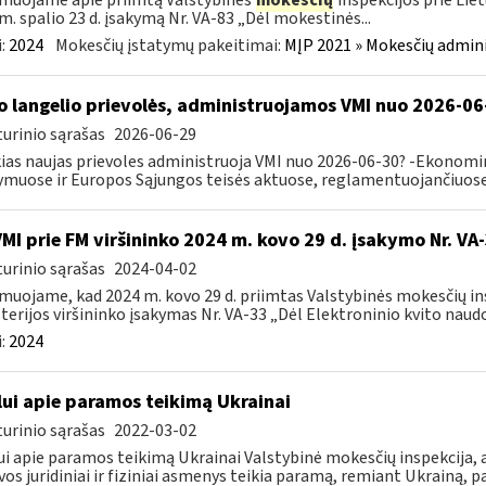
muojame apie priimtą Valstybinės
mokesčių
inspekcijos prie Lie
m. spalio 23 d. įsakymą Nr. VA-83 „Dėl mokestinės...
:
2024
Mokesčių įstatymų pakeitimai:
MĮP 2021 » Mokesčių admin
o langelio prievolės, administruojamos VMI nuo 2026-06
urinio sąrašas
2026-06-29
ias naujas prievoles administruoja VMI nuo 2026-06-30? -Ekonomin
ymuose ir Europos Sąjungos teisės aktuose, reglamentuojančiuose 
VMI prie FM viršininko 2024 m. kovo 29 d. įsakymo Nr. VA
urinio sąrašas
2024-04-02
muojame, kad 2024 m. kovo 29 d. priimtas Valstybinės mokesčių in
terijos viršininko įsakymas Nr. VA-33 „Dėl Elektroninio kvito naudo
:
2024
lui apie paramos teikimą Ukrainai
urinio sąrašas
2022-03-02
ui apie paramos teikimą Ukrainai Valstybinė mokesčių inspekcija, a
vos juridiniai ir fiziniai asmenys teikia paramą, remiant Ukrainą, pa