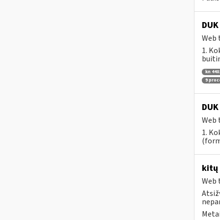
DUK 
Web t
1. Ko
buiti
kn 440
9 pro
DUK 
Web t
1. Ko
(form
kitų
Web t
Atsiž
nepa
Metai