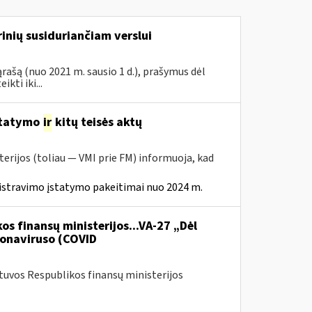
inių susiduriančiam verslui
rašą (nuo 2021 m. sausio 1 d.), prašymus dėl
ti iki...
statymo
ir
kitų teisės aktų
erijos (toliau — VMI prie FM) informuoja, kad
istravimo įstatymo pakeitimai nuo 2024 m.
os finansų ministerijos...VA-27 „Dėl
onaviruso (COVID
etuvos Respublikos finansų ministerijos