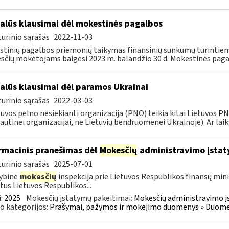
alūs klausimai dėl mokestinės pagalbos
urinio sąrašas
2022-11-03
tinių pagalbos priemonių taikymas finansinių sunkumų turintiem
čių mokėtojams baigėsi 2023 m. balandžio 30 d. Mokestinės paga
alūs klausimai dėl paramos Ukrainai
urinio sąrašas
2022-03-03
tuvos pelno nesiekianti organizacija (PNO) teikia kitai Lietuvos 
autinei organizacijai, ne Lietuvių bendruomenei Ukrainoje). Ar laiky
rmacinis pranešimas dėl
Mokesčių
administravimo įstat
urinio sąrašas
2025-07-01
ybinė
mokesčių
inspekcija prie Lietuvos Respublikos finansų mini
tus Lietuvos Respublikos...
:
2025
Mokesčių įstatymų pakeitimai:
Mokesčių administravimo į
o kategorijos:
Prašymai, pažymos ir mokėjimo duomenys » Duomenų