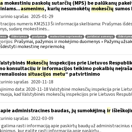
ia
mokestinių paskolų sutarčių (MPS) be palūkanų pake
diniams...
asmenims
, kurių nesumokėtų
mokesčių
sumos b
urinio sąrašas
2025-01-29
tracijos numeris KM2513 Ši informacija skelbiama: Prašymas išdė
ys, sudarę mokestinės...
jimas
išdėstymas
prašymai
mokestinė nepriemoka
juridiniai asmenys
išdėstymo
orijos:
Prašymai, pažymos ir mokėjimo duomenys » Pažymų užsaky
išdėstyti mokestinę nepriemoką
Valstybinės
Mokesčių
Inspekcijos prie Lietuvos Respublik
ino konsultacijų
ir
informacijos teikimo pokalbių neįrašan
remaliosios
situacijos
metu
“ patvirtinimo
urinio sąrašas
2020-11-18
jinimo data: 2020-11-18 Valstybinė mokesčių inspekcija prie Lietu
muoja, kad Valstybinės mokesčių inspekcijos prie Lietuvos Respubli
apie administracines baudas, jų sumokėjimą
ir
išieškoj
urinio sąrašas
2022-03-09
r galima rasti informaciją apie paskirtų baudų už administraciniu
kinimus, kur galite rasti informaciją apie paskirtų...