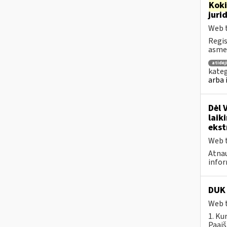
Kok
juri
Web t
Regis
asmen
atidė
kateg
arba 
Dėl 
laik
ekst
Web t
Atnau
infor
DUK 
Web t
1. Ku
Paaiš