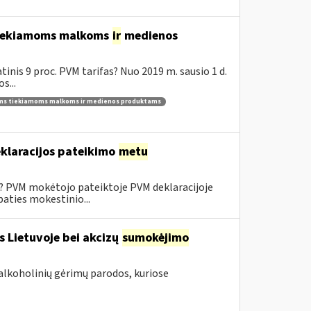
 tiekiamoms malkoms
ir
medienos
inis 9 proc. PVM tarifas? Nuo 2019 m. sausio 1 d.
s...
ams tiekiamoms malkoms ir medienos produktams
klaracijos pateikimo
metu
0? PVM mokėtojo pateiktoje PVM deklaracijoje
aties mokestinio...
s Lietuvoje bei akcizų
sumokėjimo
alkoholinių gėrimų parodos, kuriose