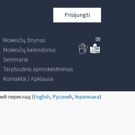
Prisijungti
Mokesčių žinynas
Mokesčių kalendorius
Seminarai
Tarptautinis apmokestinimas
Kontaktai / Apklausa
ний переклад (
English
,
Русский
,
Українська
)