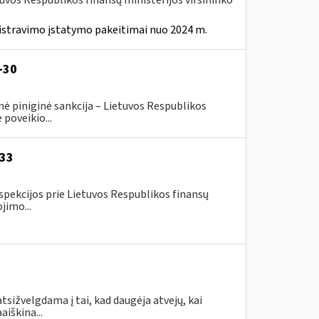
tuvos Respublikos finansų ministerijos viršininko
istravimo įstatymo pakeitimai nuo 2024 m.
-30
ė piniginė sankcija – Lietuvos Respublikos
poveikio...
-33
spekcijos prie Lietuvos Respublikos finansų
jimo...
tsižvelgdama į tai, kad daugėja atvejų, kai
aiškina...