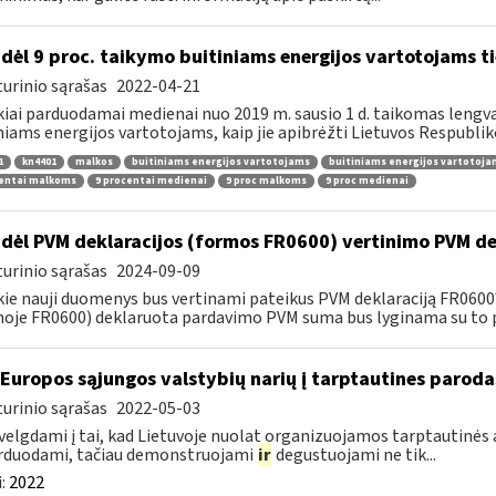
dėl 9 proc. taikymo buitiniams energijos vartotojams
urinio sąrašas
2022-04-21
kiai parduodamai medienai nuo 2019 m. sausio 1 d. taikomas lengvat
niams energijos vartotojams, kaip jie apibrėžti Lietuvos Respubliko
1
kn4401
malkos
buitiniams energijos vartotojams
buitiniams energijos vartotoj
centai malkoms
9 procentai medienai
9 proc malkoms
9 proc medienai
dėl PVM deklaracijos (formos FR0600) vertinimo PVM de
urinio sąrašas
2024-09-09
kie nauji duomenys bus vertinami pateikus PVM deklaraciją FR060
oje FR0600) deklaruota pardavimo PVM suma bus lyginama su to p
 Europos sąjungos valstybių narių į tarptautines paroda
urinio sąrašas
2022-05-03
velgdami į tai, kad Lietuvoje nuolat organizuojamos tarptautinės 
rduodami, tačiau demonstruojami
ir
degustuojami ne tik...
:
2022