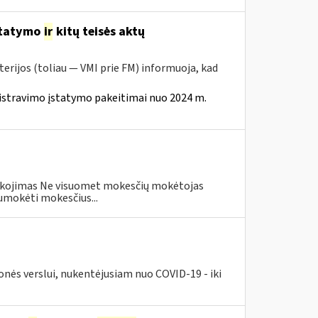
statymo
ir
kitų teisės aktų
erijos (toliau — VMI prie FM) informuoja, kad
istravimo įstatymo pakeitimai nuo 2024 m.
eškojimas Ne visuomet mokesčių mokėtojas
umokėti mokesčius...
nės verslui, nukentėjusiam nuo COVID-19 - iki