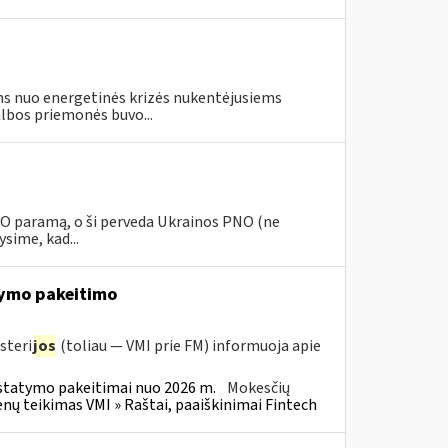
s nuo energetinės krizės nukentėjusiems
lbos priemonės buvo...
PNO paramą, o ši perveda Ukrainos PNO (ne
sime, kad...
ymo pakeitimo
steri
jos
(toliau — VMI prie FM) informuoja apie
statymo pakeitimai nuo 2026 m.
Mokesčių
 teikimas VMI » Raštai, paaiškinimai Fintech