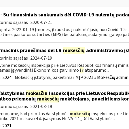
- Su finansiniais sunkumais dėl COVID-19 nulemtų padar
urinio sąrašas
2020-07-21
jinta: 2022-01-19 Įmonės, įtrauktos į nukentėjusių nuo Covid-19 są
tinės paskolos sutarties (MPS) be palūkanų sudarymui galėjo pateik
rmacinis pranešimas dėl LR
mokesčių
administravimo į
urinio sąrašas
2024-07-19
ybinė mokesčių inspekcija prie Lietuvos Respublikos finansų minist
amas įgyvendinti Ekonomikos gaivinimo
ir
atsparumo...
:
2024
Mokesčių įstatymų pakeitimai:
MĮP 2021 » Mokesčių admin
Valstybinės
mokesčių
inspekcijos prie Lietuvos Respublik
lbos priemonių
mokesčių
mokėtojams, paveiktiems kor
urinio sąrašas
2021-03-19
muojame, kad priimtas Valstybinės
mokesčių
inspekcijos prie Li
ninko 2021 m. kovo 4 d. įsakymas Nr. VA-14 „Dėl Valstybinės...
:
2021