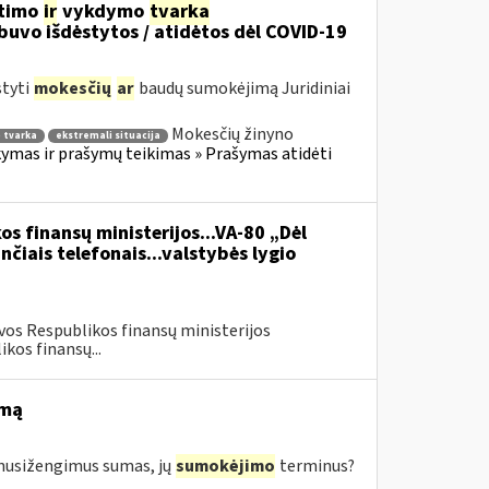
itimo
ir
vykdymo
tvarka
uvo išdėstytos / atidėtos dėl COVID-19
styti
mokesčių
ar
baudų sumokėjimą Juridiniai
Mokesčių žinyno
 tvarka
ekstremali situacija
mas ir prašymų teikimas » Prašymas atidėti
os finansų ministerijos...VA-80 „Dėl
čiais telefonais...valstybės lygio
vos Respublikos finansų ministerijos
kos finansų...
imą
s nusižengimus sumas, jų
sumokėjimo
terminus?