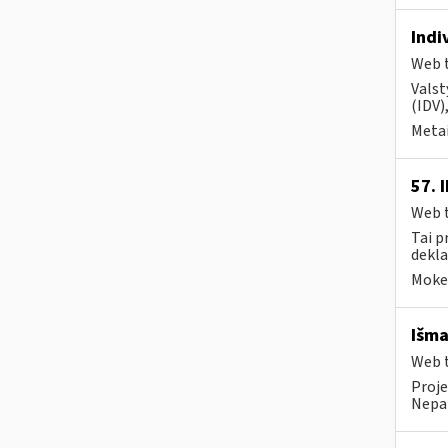
Indi
Web t
Valst
(IDV)
Metai
57. 
Web t
Tai p
dekla
Mokes
Išma
Web t
Proje
Nepai