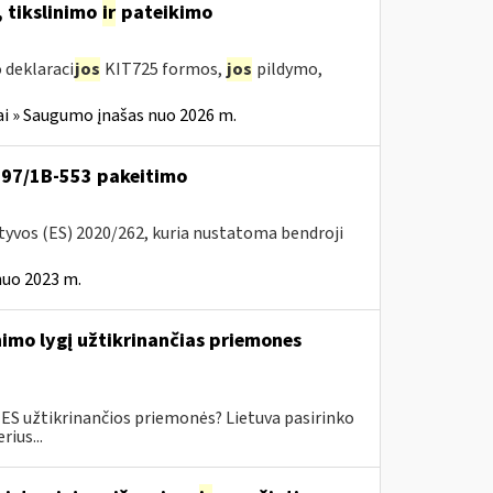
 tikslinimo
ir
pateikimo
 deklaraci
jos
KIT725 formos,
jos
pildymo,
i » Saugumo įnašas nuo 2026 m.
VA-97/1B-553 pakeitimo
ktyvos (ES) 2020/262, kuria nustatoma bendroji
nuo 2023 m.
imo lygį užtikrinančias priemones
ES užtikrinančios priemonės? Lietuva pasirinko
ius...