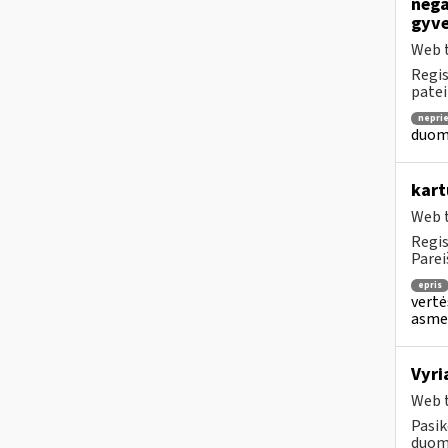
nega
gyve
Web t
Regis
patei
nepri
duome
kart
Web t
Regis
Parei
epris
vertė
asmen
Vyri
Web t
Pasik
duome