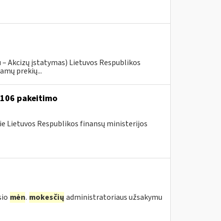
u – Akcizų įstatymas) Lietuvos Respublikos
amų prekių...
A-106 pakeitimo
ie Lietuvos Respublikos finansų ministerijos
sio
mėn
.
mokesčių
administratoriaus užsakymu