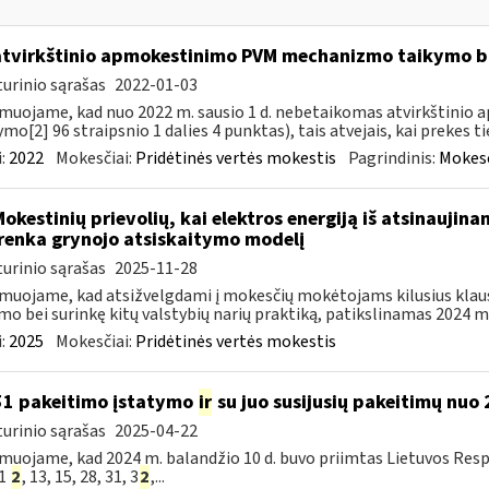
atvirkštinio apmokestinimo PVM mechanizmo taikymo
urinio sąrašas
2022-01-03
muojame, kad nuo 2022 m. sausio 1 d. nebetaikomas atvirkštin
ymo[2] 96 straipsnio 1 dalies 4 punktas), tais atvejais, kai prekes tie
:
2022
Mokesčiai:
Pridėtinės vertės mokestis
Pagrindinis:
Mokesč
Mokestinių prievolių, kai elektros energiją iš atsinaujin
renka grynojo atsiskaitymo modelį
urinio sąrašas
2025-11-28
muojame, kad atsižvelgdami į mokesčių mokėtojams kilusius klau
mo bei surinkę kitų valstybių narių praktiką, patikslinamas 2024 m. 
:
2025
Mokesčiai:
Pridėtinės vertės mokestis
51 pakeitimo įstatymo
ir
su juo susijusių pakeitimų nuo
urinio sąrašas
2025-04-22
muojame, kad 2024 m. balandžio 10 d. buvo priimtas Lietuvos Resp
51
2
, 13, 15, 28, 31, 3
2
,...