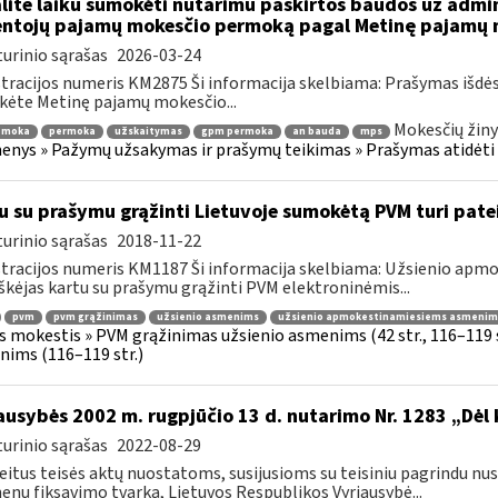
lite laiku sumokėti nutarimu paskirtos baudos už admi
ntojų pajamų mokesčio permoką pagal Metinę pajamų m
urinio sąrašas
2026-03-24
tracijos numeris KM2875 Ši informacija skelbiama: Prašymas išdė
kėte Metinę pajamų mokesčio...
Mokesčių žiny
emoka
permoka
užskaitymas
gpm permoka
an bauda
mps
nys » Pažymų užsakymas ir prašymų teikimas » Prašymas atidėti
u su prašymu grąžinti Lietuvoje sumokėtą PVM turi pate
urinio sąrašas
2018-11-22
tracijos numeris KM1187 Ši informacija skelbiama: Užsienio ap
škėjas kartu su prašymu grąžinti PVM elektroninėmis...
pvm
pvm grąžinimas
užsienio asmenims
užsienio apmokestinamiesiems asmenim
s mokestis » PVM grąžinimas užsienio asmenims (42 str., 116–119
ims (116–119 str.)
ausybės 2002 m. rugpjūčio 13 d. nutarimo Nr. 1283 „Dėl
urinio sąrašas
2022-08-29
eitus teisės aktų nuostatoms, susijusioms su teisiniu pagrindu nu
nų fiksavimo tvarką, Lietuvos Respublikos Vyriausybė...