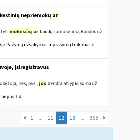
mokestinių nepriemokų
ar
styti
mokesčių
ar
baudų sumokėjimą Baudos už
 » Pažymų užsakymas ir prašymų teikimas »
voje, įsiregistravus
kėtoja, nes, pvz.,
jos
bendra atlygio suma už
liepos 1 d.
1
...
11
12
13
...
365