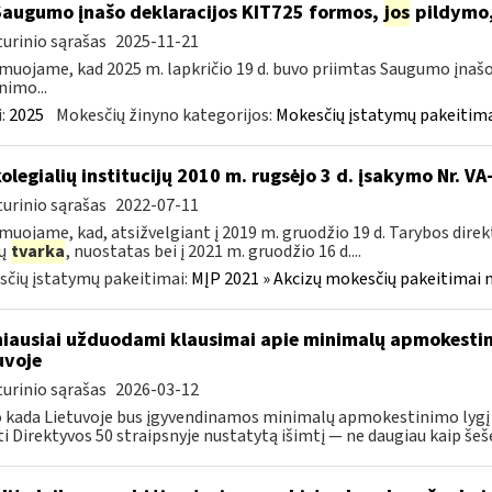
Saugumo įnašo deklaracijos KIT725 formos,
jos
pildymo,
urinio sąrašas
2025-11-21
muojame, kad 2025 m. lapkričio 19 d. buvo priimtas Saugumo įnašo
nimo...
:
2025
Mokesčių žinyno kategorijos:
Mokesčių įstatymų pakeitima
kolegialių institucijų 2010 m. rugsėjo 3 d. įsakymo Nr. 
urinio sąrašas
2022-07-11
muojame, kad, atsižvelgiant į 2019 m. gruodžio 19 d. Tarybos dire
zų
tvarka
, nuostatas bei į 2021 m. gruodžio 16 d....
čių įstatymų pakeitimai:
MĮP 2021 » Akcizų mokesčių pakeitimai 
iausiai užduodami klausimai apie minimalų apmokestin
uvoje
urinio sąrašas
2026-03-12
 kada Lietuvoje bus įgyvendinamos minimalų apmokestinimo lygį 
ti Direktyvos 50 straipsnyje nustatytą išimtį — ne daugiau kaip šešer