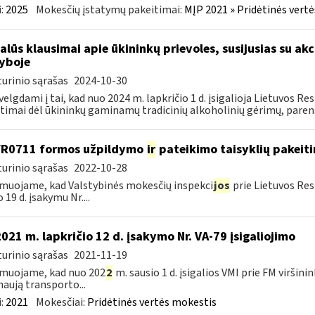
:
2025
Mokesčių įstatymų pakeitimai:
MĮP 2021 » Pridėtinės vert
alūs klausimai apie ūkininkų prievoles, susijusias su akc
yboje
urinio sąrašas
2024-10-30
velgdami į tai, kad nuo 2024 m. lapkričio 1 d. įsigalioja Lietuvos 
timai dėl ūkininkų gaminamų tradicinių alkoholinių gėrimų, paren
FR0711 formos užpildymo
ir
pateikimo taisyklių pakeit
urinio sąrašas
2022-10-28
muojame, kad Valstybinės mokesčių inspekci
jos
prie Lietuvos Res
 19 d. įsakymu Nr....
2021 m. lapkričio 12 d. įsakymo Nr. VA-79 įsigaliojimo
urinio sąrašas
2021-11-19
muojame, kad nuo 202
2
m. sausio 1 d. įsigalios VMI prie FM viršini
naują transporto...
:
2021
Mokesčiai:
Pridėtinės vertės mokestis