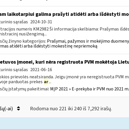
am laikotarpiui galima prašyti atidėti arba išdėstyti 
urinio sąrašas
2024-10-31
tracijos numeris KM2982 Ši informacija skelbiama: Prašymas išdė
istracinį nusižengimą...
čių žinyno kategorijos:
Prašymai, pažymos ir mokėjimo duomenys
mas atidėti arba išdėstyti mokestinę nepriemoką
etuvos įmonei, kuri nėra registruota PVM mokėtoja Lietu
urinio sąrašas
2021-06-16
okios prievolės neatsiranda. Jeigu įmonė yra neregistruota PVM mo
voje parduotas prekes
ar
...
čių įstatymų pakeitimai:
MĮP 2021 » E-prekyba ir PVM nuo 2021 m. 
šų(-ai)
Rodoma nuo 221 iki 240 iš 7,292 irašų.