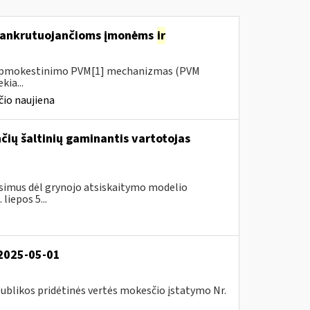
 bankrutuojančioms įmonėms
ir
io apmokestinimo PVM[1] mechanizmas (PVM
kia...
io naujiena
ančių šaltinių gaminantis vartotojas
simus dėl grynojo atsiskaitymo modelio
liepos 5...
 2025-05-01
ublikos pridėtinės vertės mokesčio įstatymo Nr.