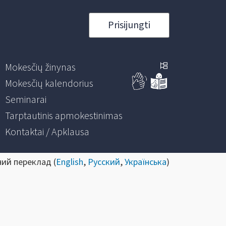
Prisijungti
Mokesčių žinynas
Mokesčių kalendorius
Seminarai
Tarptautinis apmokestinimas
Kontaktai / Apklausa
ний переклад (
English
,
Русский
,
Українська
)