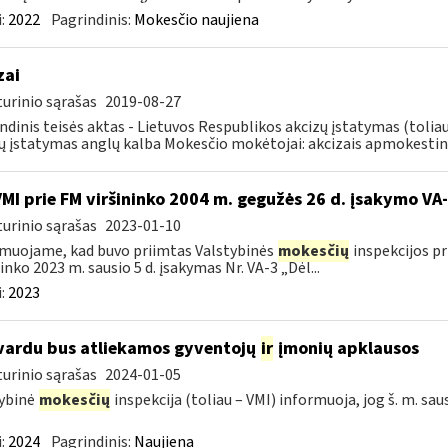
:
2022
Pagrindinis:
Mokesčio naujiena
zai
urinio sąrašas
2019-08-27
ndinis teisės aktas - Lietuvos Respublikos akcizų įstatymas (tolia
ų įstatymas anglų kalba Mokesčio mokėtojai: akcizais apmokestin
VMI prie FM viršininko 2004 m. gegužės 26 d. įsakymo V
urinio sąrašas
2023-01-10
muojame, kad buvo priimtas Valstybinės
mokesčių
inspekcijos pr
ninko 2023 m. sausio 5 d. įsakymas Nr. VA-3 „Dėl...
:
2023
vardu bus atliekamos gyventojų
ir
įmonių apklausos
urinio sąrašas
2024-01-05
ybinė
mokesčių
inspekcija (toliau – VMI) informuoja, jog š. m. sau
:
2024
Pagrindinis:
Naujiena