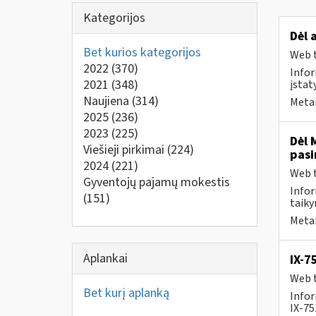
Kategorijos
Dėl 
Bet kurios kategorijos
Web t
2022
(370)
Infor
2021
(348)
įstat
Naujiena
(314)
Metai
2025
(236)
2023
(225)
Dėl 
Viešieji pirkimai
(224)
pasi
2024
(221)
Web t
Gyventojų pajamų mokestis
Infor
(151)
taiky
Metai
Aplankai
IX-7
Web t
Bet kurį aplanką
Infor
IX-7