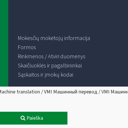
Mokesčių mokėtojų informacija
Formos
Rinkmenos / Atviri duomenys
Skaičiuoklės ir pagalbininkai
Sąskaitos ir įmokų kodai
Machine translation / VMI Машинный перевод / VMI Машин
Paieška