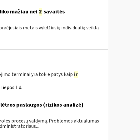
liko mažiau nei
2
savaitės
raėjusiais metais vykdžiusių individualią veiklą
jimo terminai yra tokie patys kaip
ir
liepos 1 d.
ėtros paslaugos (rizikos analizė)
ntrolės procesų valdymą. Problemos aktualumas
ministratoriaus...