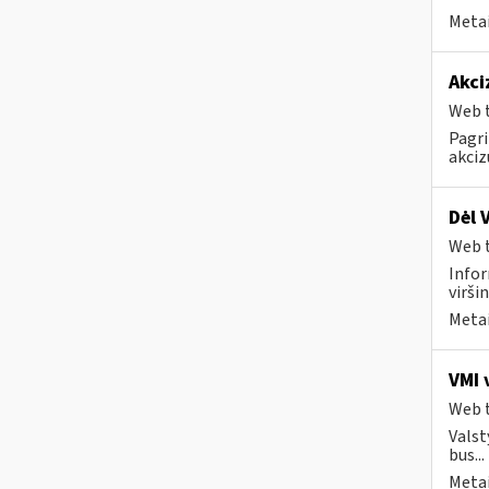
Metai
Akci
Web t
Pagri
akciz
Dėl 
Web t
Infor
virši
Metai
VMI 
Web t
Valst
bus...
Metai