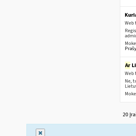
Kuri
Web t
Regis
admin
Mokes
Prašy
Ar
Li
Web t
Ne, t
Lietu
Mokes
20 Įra
Uždaryti