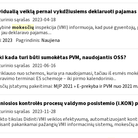
vidualią veiklą pernai vykdžiusiems deklaruoti pajamas 
urinio sąrašas
2023-04-18
ybinė
mokesčių
inspekcija (VMI) informuoja, kad pusė gyventojų, p
, jau deklaravo pajamas....
:
2023
Pagrindinis:
Naujiena
Iki kada turi būti sumokėtas PVM, naudojantis OSS?
urinio sąrašas
2021-06-16
riklauso nuo schemos, kuria yra naudojamasi, tačiau iš esmės mokė
ravimo terminai: ES schemoje – iki pirmo kalendorinio...
čių įstatymų pakeitimai:
MĮP 2021 » E-prekyba ir PVM nuo 2021 m. 
niosios kontrolės procesų valdymo posistemio (i.KON) pl
urinio sąrašas
2023-11-28
kto tikslas Didinti VMI veiklos efektyvumą, automatizuojant ko
sant pakankamai pažangių VMI informacinių sistemų, mokesčių ad