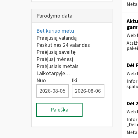
Metai
Parodymo data
Aktu
gam
Bet kuriuo metu
Web t
Praėjusią valandą
Atsiž
Paskutines 24 valandas
pakei
Praėjusią savaitę
Praėjusį mėnesį
Dėl 
Praėjusiais metais
Laikotarpyje…
Web t
Nuo
Iki
Infor
spalio
Dėl 
Paieška
Web t
Infor
„Dėl 
Metai