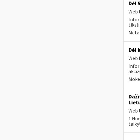
Dėl 
Web t
Infor
tiksli
Metai
Dėl 
Web t
Infor
akci
Mokes
Dažn
Liet
Web t
1.Nuo
taiky