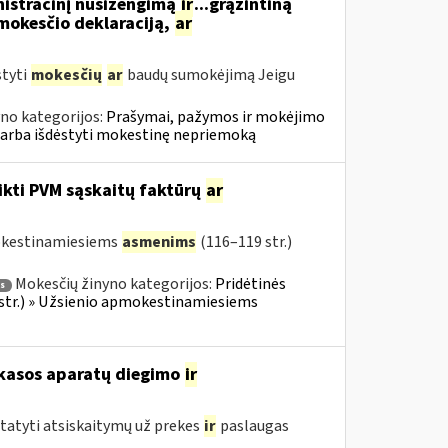
nistracinį nusižengimą
ir
...grąžintiną
okesčio deklaraciją,
ar
styti
mokesčių
ar
baudų sumokėjimą Jeigu
no kategorijos:
Prašymai, pažymos ir mokėjimo
 arba išdėstyti mokestinę nepriemoką
ikti PVM sąskaitų faktūrų
ar
mokestinamiesiems
asmenims
(116–119 str.)
Mokesčių žinyno kategorijos:
Pridėtinės
s
 str.) » Užsienio apmokestinamiesiems
 kasos aparatų diegimo
ir
statyti atsiskaitymų už prekes
ir
paslaugas