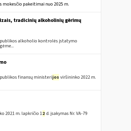
ės mokesčio pakeitimai nuo 2025 m.
izais, tradicinių alkoholinių gėrimų
Respublikos alkoholio kontrolės įstatymo
gėme...
imo
publikos finansų ministeri
jos
viršininko 2022 m.
nko 2021 m. lapkričio 1
2
d. įsakymas Nr. VA-79