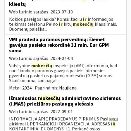
klientų
Web turinio sąrašas
2023-07-10
Kokios pareigos laukia? Konsultacijų
ir
informacijos
teikimas telefonu Pelno
ir
kitų
mokesčių
klausimais.
Duomenų paieška...
VMI pradeda paramos pervedimą: šiemet
gavėjus pasieks rekordinė 31 mln. Eur GPM
suma
Web turinio sąrašas
2024-07-04
Valstybinė
mokesčių
inspekcija (VMI) informuoja, kad
nuo šiandien paramos gavėjus pasieks pirmosios
gyventojų paskirtos pajamų mokesčio (GPM) sumos.
Skaičiuojama, kad pagal...
Metai:
2024
Pagrindinis:
Naujiena
Išmaniosios
mokesčių
administravimo sistemos
(i.MAS) priežiūros paslaugų viešasis
Web turinio sąrašas
2022-09-01
INFORMACIJA APIE PRADEDAMUS PIRKIMUS Paslaugų
pirkimai I. PERKANČIOJI ORGANIZACIJA, ADRESAS
IR
KONTAKTINIAI DUOMENYS: I.1. Perkančiosios