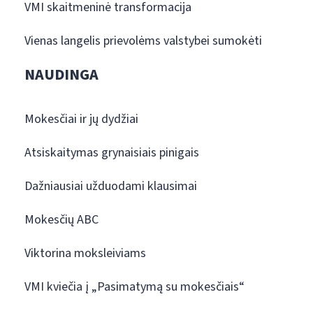
VMI skaitmeninė transformacija
Vienas langelis prievolėms valstybei sumokėti
NAUDINGA
Mokesčiai ir jų dydžiai
Atsiskaitymas grynaisiais pinigais
Dažniausiai užduodami klausimai
Mokesčių ABC
Viktorina moksleiviams
VMI kviečia į „Pasimatymą su mokesčiais“