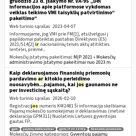
gruodžio 23 d. įsakymo Nr. VA-95 „Dėl
informacijos apie platformose vykdomas
veiklas teikimo VMI taisyklių patvirtinimo“
pakeitimo“
Web turinio sąrašas
2023-04-07
Informuojame, jog VMI prie FM[1], atsižvelgusi į
papildomai pateiktas pastabas Direktyvos (ES)
2021/514[2]
ir
nacionalinių teisės aktų atitikties
lentelei, priėmė...
Mokesčių įstatymų pakeitimai:
MĮP 2021 » Mokesčių
administravimo įstatymo pakeitimai nuo 2023 m.
Kaip deklaruojamos finansinių priemonių
pardavimo
ar
kitokio perleidimo
nuosavybėn...pajamos, kai
jos
gaunamos ne
per investicinę sąskaitą?
Web turinio sąrašas
2026-02-10
Registraci
jos
numeris KM2481 Ši informacija skelbiama:
Pajamų mokesčio sumokėjimas ir deklaravimas (metinė
deklaracija GPM311) Nuolatinis Lietuvos gyventojas
gautas FP...
gpm
pajamų deklaravimas
gpmį 17 str 1 d 30 p
finansinės priemonės
Mokesčių žinyno kategorijos:
Gyventojų pajamų