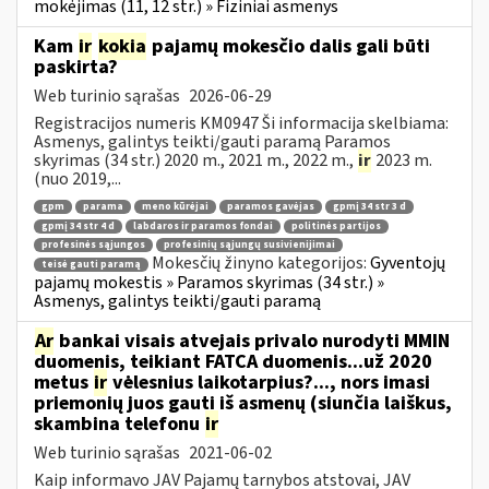
mokėjimas (11, 12 str.) » Fiziniai asmenys
Kam
ir
kokia
pajamų mokesčio dalis gali būti
paskirta?
Web turinio sąrašas
2026-06-29
Registracijos numeris KM0947 Ši informacija skelbiama:
Asmenys, galintys teikti/gauti paramą Paramos
skyrimas (34 str.) 2020 m., 2021 m., 2022 m.,
ir
2023 m.
(nuo 2019,...
gpm
parama
meno kūrėjai
paramos gavėjas
gpmį 34 str 3 d
gpmį 34 str 4 d
labdaros ir paramos fondai
politinės partijos
profesinės sąjungos
profesinių sąjungų susivienijimai
Mokesčių žinyno kategorijos:
Gyventojų
teisė gauti paramą
pajamų mokestis » Paramos skyrimas (34 str.) »
Asmenys, galintys teikti/gauti paramą
Ar
bankai visais atvejais privalo nurodyti MMIN
duomenis, teikiant FATCA duomenis...už 2020
metus
ir
vėlesnius laikotarpius?..., nors imasi
priemonių juos gauti iš asmenų (siunčia laiškus,
skambina telefonu
ir
Web turinio sąrašas
2021-06-02
Kaip informavo JAV Pajamų tarnybos atstovai, JAV