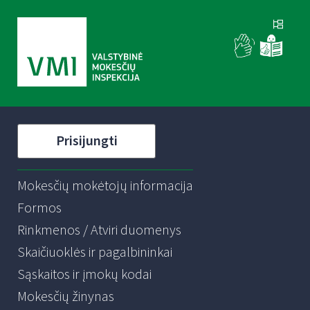
Prisijungti
Mokesčių mokėtojų informacija
Formos
Rinkmenos / Atviri duomenys
Skaičiuoklės ir pagalbininkai
Sąskaitos ir įmokų kodai
Mokesčių žinynas