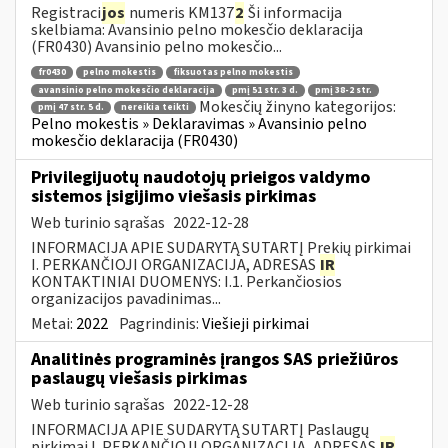
Registraci
jos
numeris KM137
2
Ši informacija
skelbiama: Avansinio pelno mokesčio deklaracija
(FR0430) Avansinio pelno mokesčio...
fr0430
pelno mokestis
fiksuotas pelno mokestis
avansinio pelno mokesčio deklaracija
pmį 51 str. 3 d.
pmį 38-2 str.
Mokesčių žinyno kategorijos:
pmį 47 str. 5 d.
nereikia teikti
Pelno mokestis » Deklaravimas » Avansinio pelno
mokesčio deklaracija (FR0430)
Privilegijuotų naudotojų prieigos valdymo
sistemos įsigijimo viešasis pirkimas
Web turinio sąrašas
2022-12-28
INFORMACIJA APIE SUDARYTĄ SUTARTĮ Prekių pirkimai
I. PERKANČIOJI ORGANIZACIJA, ADRESAS
IR
KONTAKTINIAI DUOMENYS: I.1. Perkančiosios
organizacijos pavadinimas...
Metai:
2022
Pagrindinis:
Viešieji pirkimai
Analitinės programinės įrangos SAS priežiūros
paslaugų viešasis pirkimas
Web turinio sąrašas
2022-12-28
INFORMACIJA APIE SUDARYTĄ SUTARTĮ Paslaugų
pirkimai I. PERKANČIOJI ORGANIZACIJA, ADRESAS
IR