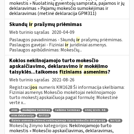
mokestis » Nuolatinių gyventojų samprata, pajamos ir jų
deklaravimas » Pajamų mokesčio sumokėjimas ir
deklaravimas (metinė deklaracija GPM311)
Skundų
ir
prašymų priėmimas
Web turinio sąrašas
2020-04-09
Paslaugos pavadinimas - Skundų
ir
prašymų priėmimas.
Paslaugos gavėjai - Fiziniai
ir
juridiniai asmenys.
Paslaugos apibūdinimas: Mokesčių...
Kokios nekilnojamojo turto mokesčio
apskaičiavimo, deklaravimo
ir
mokėjimo
taisyklės...taikomos
fiziniams
asmenims
?
Web turinio sąrašas
2021-08-26
Registraci
jos
numeris KM1628 Ši informacija skelbiama:
Fiziniai asmenys Mokesčio mokėtojai nekilnojamojo
turto mokestį apskaičiuoja pagal formulę: Mokestinė
vertė x...
ntm
mokėjimo terminas
teikimo terminas
ntmį 12 str. 4 d.
ntm deklaracija
kit7111
fizinio asmens (šeimos) nekilnojamojo turto mokesčio deklaracija
kit7115
Mokesčių žinyno kategorijos:
Nekilnojamojo turto
mokestis » Mokesčio apskaičiavimas, deklaravimas,