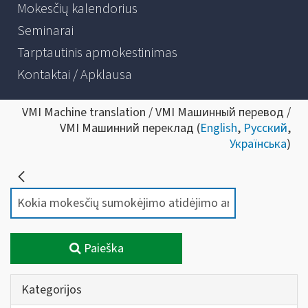
Mokesčių kalendorius
Seminarai
Tarptautinis apmokestinimas
Kontaktai / Apklausa
VMI Machine translation / VMI Машинный перевод /
VMI Машинний переклад (
English
,
Русский
,
Українська
)
Paieška
Kategorijos