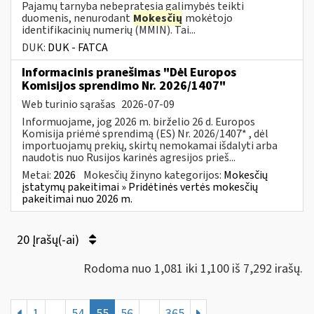
Pajamų tarnyba nebepratęsia galimybės teikti
duomenis, nenurodant
Mokesčių
mokėtojo
identifikacinių numerių (MMIN). Tai...
DUK:
DUK - FATCA
Informacinis pranešimas "Dėl Europos
Komisijos sprendimo Nr. 2026/1407"
Web turinio sąrašas
2026-07-09
Informuojame, jog 2026 m. birželio 26 d. Europos
Komisija priėmė sprendimą (ES) Nr. 2026/1407* , dėl
importuojamų prekių, skirtų nemokamai išdalyti arba
naudotis nuo Rusijos karinės agresijos prieš...
Metai:
2026
Mokesčių žinyno kategorijos:
Mokesčių
įstatymų pakeitimai » Pridėtinės vertės mokesčių
pakeitimai nuo 2026 m.
20 Įrašų(-ai)
Rodoma nuo 1,081 iki 1,100 iš 7,292 irašų.
1
...
54
55
56
...
365