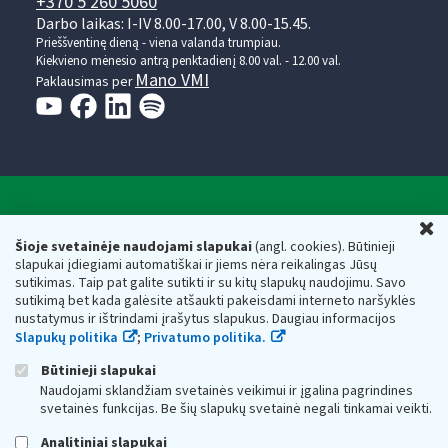
+370 5 260 5060
Darbo laikas: I-IV 8.00-17.00, V 8.00-15.45.
Prieššventinę dieną - viena valanda trumpiau.
Kiekvieno mėnesio antrą penktadienį 8.00 val. - 12.00 val.
Mano VMI
Paklausimas per
Valstybinė mokesčių inspekcija prie Lietuvos
U
Respublikos finansų ministerijos
Šioje svetainėje naudojami slapukai
(angl. cookies). Būtinieji
slapukai įdiegiami automatiškai ir jiems nėra reikalingas Jūsų
Biudžetinė įstaiga. Juridinio asmens kodas — 188659752,
sutikimas. Taip pat galite sutikti ir su kitų slapukų naudojimu. Savo
adresas: Vasario 16-osios g. 14, 01107 Vilnius, Lietuva, el.paštas:
sutikimą bet kada galėsite atšaukti pakeisdami interneto naršyklės
vmi@vmi.lt
, E. pristatymo dėžutės adresas 188659752
nustatymus ir ištrindami įrašytus slapukus. Daugiau informacijos
Duomenys apie Valstybinę mokesčių inspekciją prie Lietuvos
Slapukų politika
;
Privatumo politika.
Respublikos finansų ministerijos kaupiami ir saugomi Juridinių
asmenų registre
Būtinieji slapukai
Naudojami sklandžiam svetainės veikimui ir įgalina pagrindines
svetainės funkcijas. Be šių slapukų svetainė negali tinkamai veikti.
Analitiniai slapukai