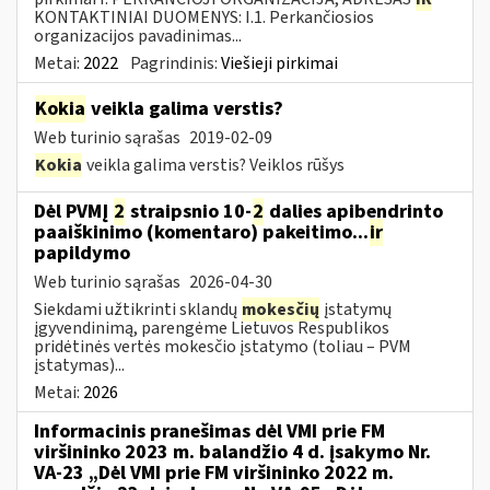
KONTAKTINIAI DUOMENYS: I.1. Perkančiosios
organizacijos pavadinimas...
Metai:
2022
Pagrindinis:
Viešieji pirkimai
Kokia
veikla galima verstis?
Web turinio sąrašas
2019-02-09
Kokia
veikla galima verstis? Veiklos rūšys
Dėl PVMĮ
2
straipsnio 10-
2
dalies apibendrinto
paaiškinimo (komentaro) pakeitimo...
ir
papildymo
Web turinio sąrašas
2026-04-30
Siekdami užtikrinti sklandų
mokesčių
įstatymų
įgyvendinimą, parengėme Lietuvos Respublikos
pridėtinės vertės mokesčio įstatymo (toliau – PVM
įstatymas)...
Metai:
2026
Informacinis pranešimas dėl VMI prie FM
viršininko 2023 m. balandžio 4 d. įsakymo Nr.
VA-23 „Dėl VMI prie FM viršininko 2022 m.