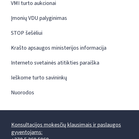
VMI turto aukcionai
Įmonių VDU palyginimas
STOP šešėliui
Krašto apsaugos ministerijos informacija
Interneto svetainės atitikties paraiška
Ieškome turto savininkų
Nuorodos
Konsultacijos mokesčių klausimais ir paslaugos
gyventojams: