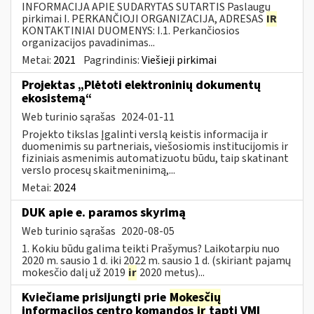
INFORMACIJA APIE SUDARYTAS SUTARTIS Paslaugų
pirkimai I. PERKANČIOJI ORGANIZACIJA, ADRESAS
IR
KONTAKTINIAI DUOMENYS: I.1. Perkančiosios
organizacijos pavadinimas...
Metai:
2021
Pagrindinis:
Viešieji pirkimai
Projektas „Plėtoti elektroninių dokumentų
ekosistemą“
Web turinio sąrašas
2024-01-11
Projekto tikslas Įgalinti verslą keistis informacija ir
duomenimis su partneriais, viešosiomis institucijomis ir
fiziniais asmenimis automatizuotu būdu, taip skatinant
verslo procesų skaitmeninimą,...
Metai:
2024
DUK apie e. paramos skyrimą
Web turinio sąrašas
2020-08-05
1. Kokiu būdu galima teikti Prašymus? Laikotarpiu nuo
2020 m. sausio 1 d. iki 2022 m. sausio 1 d. (skiriant pajamų
mokesčio dalį už 2019
ir
2020 metus)...
Kviečiame prisijungti prie
Mokesčių
informacijos centro komandos
ir
tapti VMI