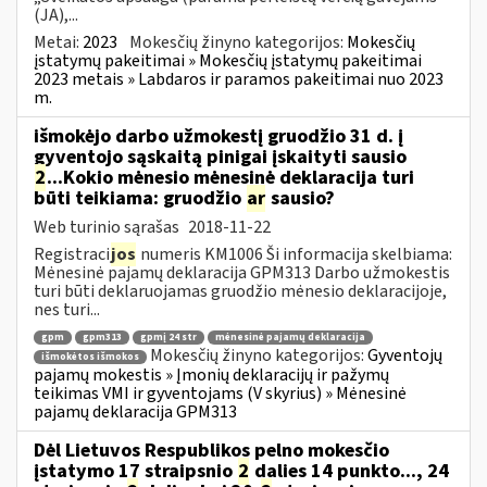
(JA),...
Metai:
2023
Mokesčių žinyno kategorijos:
Mokesčių
įstatymų pakeitimai » Mokesčių įstatymų pakeitimai
2023 metais » Labdaros ir paramos pakeitimai nuo 2023
m.
išmokėjo darbo užmokestį gruodžio 31 d. į
gyventojo sąskaitą pinigai įskaityti sausio
2
...Kokio mėnesio mėnesinė deklaracija turi
būti teikiama: gruodžio
ar
sausio?
Web turinio sąrašas
2018-11-22
Registraci
jos
numeris KM1006 Ši informacija skelbiama:
Mėnesinė pajamų deklaracija GPM313 Darbo užmokestis
turi būti deklaruojamas gruodžio mėnesio deklaracijoje,
nes turi...
gpm
gpm313
gpmį 24 str
mėnesinė pajamų deklaracija
Mokesčių žinyno kategorijos:
Gyventojų
išmokėtos išmokos
pajamų mokestis » Įmonių deklaracijų ir pažymų
teikimas VMI ir gyventojams (V skyrius) » Mėnesinė
pajamų deklaracija GPM313
Dėl Lietuvos Respublikos pelno mokesčio
įstatymo 17 straipsnio
2
dalies 14 punkto..., 24