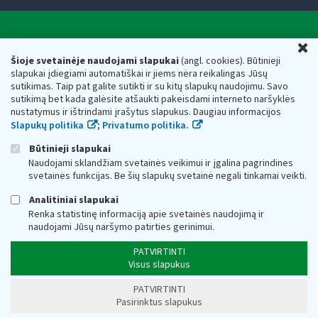
Valstybinė mokesčių inspekcija prie Lietuvos
U
Respublikos finansų ministerijos
Šioje svetainėje naudojami slapukai
(angl. cookies). Būtinieji
slapukai įdiegiami automatiškai ir jiems nėra reikalingas Jūsų
Biudžetinė įstaiga. Juridinio asmens kodas — 188659752,
sutikimas. Taip pat galite sutikti ir su kitų slapukų naudojimu. Savo
adresas: Vasario 16-osios g. 14, 01107 Vilnius, Lietuva, el.paštas:
sutikimą bet kada galėsite atšaukti pakeisdami interneto naršyklės
vmi@vmi.lt
, E. pristatymo dėžutės adresas 188659752
nustatymus ir ištrindami įrašytus slapukus. Daugiau informacijos
Duomenys apie Valstybinę mokesčių inspekciją prie Lietuvos
Slapukų politika
;
Privatumo politika.
Respublikos finansų ministerijos kaupiami ir saugomi Juridinių
asmenų registre
Būtinieji slapukai
Naudojami sklandžiam svetainės veikimui ir įgalina pagrindines
svetainės funkcijas. Be šių slapukų svetainė negali tinkamai veikti.
Analitiniai slapukai
Renka statistinę informaciją apie svetainės naudojimą ir
naudojami Jūsų naršymo patirties gerinimui.
PATVIRTINTI
Visus slapukus
PATVIRTINTI
Pasirinktus slapukus