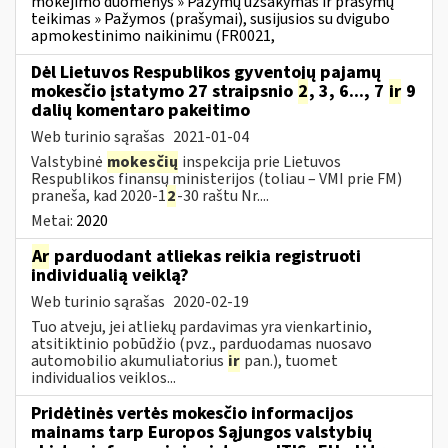
mokėjimo duomenys » Pažymų užsakymas ir prašymų
teikimas » Pažymos (prašymai), susijusios su dvigubo
apmokestinimo naikinimu (FR0021,
Dėl Lietuvos Respublikos gyventojų pajamų
mokesčio įstatymo 27 straipsnio
2
, 3, 6..., 7
ir
9
dalių komentaro pakeitimo
Web turinio sąrašas
2021-01-04
Valstybinė
mokesčių
inspekcija prie Lietuvos
Respublikos finansų ministerijos (toliau – VMI prie FM)
praneša, kad 2020-1
2
-30 raštu Nr....
Metai:
2020
Ar
parduodant atliekas reikia registruoti
individualią veiklą?
Web turinio sąrašas
2020-02-19
Tuo atveju, jei atliekų pardavimas yra vienkartinio,
atsitiktinio pobūdžio (pvz., parduodamas nuosavo
automobilio akumuliatorius
ir
pan.), tuomet
individualios veiklos...
Pridėtinės vertės mokesčio informacijos
mainams tarp Europos Sąjungos valstybių