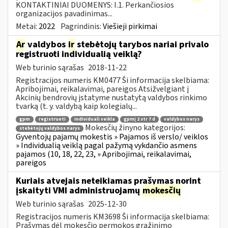
KONTAKTINIAI DUOMENYS: I.1. Perkančiosios
organizacijos pavadinimas...
Metai:
2022
Pagrindinis:
Viešieji pirkimai
Ar
valdybos
ir
stebėtojų tarybos nariai privalo
registruoti individualią veiklą?
Web turinio sąrašas
2018-11-22
Registracijos numeris KM0477 Ši informacija skelbiama:
Apribojimai, reikalavimai, pareigos Atsižvelgiant į
Akcinių bendrovių įstatyme nustatytą valdybos rinkimo
tvarką (t. y. valdybą kaip kolegialų...
gpm
registruoti
individuali veikla
gpmį 2 str 7 d
valdybos narys
Mokesčių žinyno kategorijos:
stebėtojų valdybos narys
Gyventojų pajamų mokestis » Pajamos iš verslo/ veiklos
» Individualią veiklą pagal pažymą vykdančio asmens
pajamos (10, 18, 22, 23, » Apribojimai, reikalavimai,
pareigos
Kuriais atvejais neteikiamas prašymas norint
įskaityti VMI administruojamų
mokesčių
Web turinio sąrašas
2025-12-30
Registracijos numeris KM3698 Ši informacija skelbiama:
Prašymas dėl mokesčio permokos grąžinimo