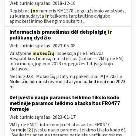
Web turinio sąrašas
2018-12-10
Registraci
jos
numeris KM1378 Jeigu užsienio valstybės,
su kuria sudaryta
ir
taikoma tarptautinė dvigubo
apmokestinimo išvengimo sutartis,...
Informacinis pranešimas dėl delspinigių
ir
palūkanų dydžio
Web turinio sąrašas
2023-05-08
Valstybinė
mokesčių
inspekcija prie Lietuvos
Respublikos finansų ministerijos (toliau — VMI prie FM)
informuoja, jog nuo 2023 m. gegužės 1 d. įsigaliojo
Lietuvos...
Metai:
2023
Mokesčių įstatymų pakeitimai:
MĮP 2021 »
Mokesčių administravimo įstatymo pakeitimai nuo 2023
m.
Dėl įvesto naujo paramos teikimo tikslo kodo
metinėje paramos teikimo ataskaitos FR0477
formoje
Web turinio sąrašas
2023-01-17
VMI prie FM[1] informuoja dėl ataskaitos FR0477
formoje[
2
] įvesto naujo paramos teikimo tikslo kodo 61
„Sveikatos apsauga (parama perleistų verčių gavėjams