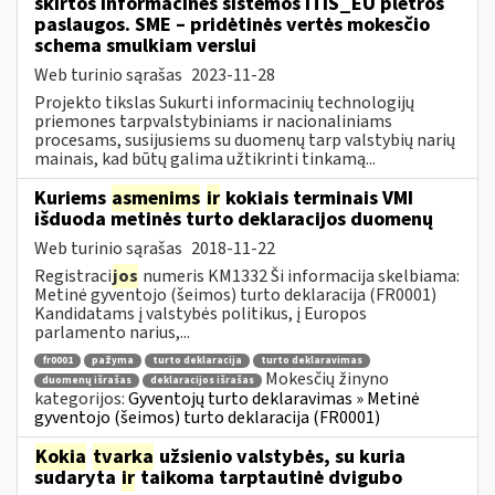
skirtos informacinės sistemos ITIS_EU plėtros
paslaugos. SME – pridėtinės vertės mokesčio
schema smulkiam verslui
Web turinio sąrašas
2023-11-28
Projekto tikslas Sukurti informacinių technologijų
priemones tarpvalstybiniams ir nacionaliniams
procesams, susijusiems su duomenų tarp valstybių narių
mainais, kad būtų galima užtikrinti tinkamą...
Kuriems
asmenims
ir
kokiais terminais VMI
išduoda metinės turto deklaracijos duomenų
Web turinio sąrašas
2018-11-22
Registraci
jos
numeris KM1332 Ši informacija skelbiama:
Metinė gyventojo (šeimos) turto deklaracija (FR0001)
Kandidatams į valstybės politikus, į Europos
parlamento narius,...
fr0001
pažyma
turto deklaracija
turto deklaravimas
Mokesčių žinyno
duomenų išrašas
deklaracijos išrašas
kategorijos:
Gyventojų turto deklaravimas » Metinė
gyventojo (šeimos) turto deklaracija (FR0001)
Kokia
tvarka
užsienio valstybės, su kuria
sudaryta
ir
taikoma tarptautinė dvigubo