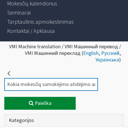
Mokesčių kalendorius
Seminarai
Tarptautinis apmokestinimas
Kontaktai / Apklausa
VMI Machine translation / VMI Машинный перевод /
VMI Машинний переклад (
English
,
Русский
,
Українська
)
Paieška
Kategorijos