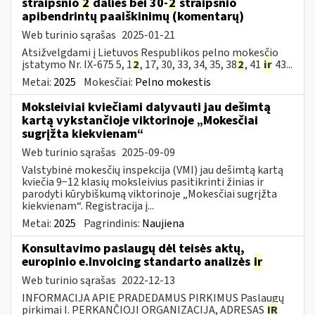
straipsnio
2
dalies bei 30-
2
straipsnio
apibendrintų paaiškinimų (komentarų)
Web turinio sąrašas
2025-01-21
Atsižvelgdami į Lietuvos Respublikos pelno mokesčio
įstatymo Nr. IX-675 5, 1
2
, 17, 30, 33, 34, 35, 38
2
, 41
ir
43...
Metai:
2025
Mokesčiai:
Pelno mokestis
Moksleiviai kviečiami dalyvauti jau dešimtą
kartą vykstančioje viktorinoje „Mokesčiai
sugrįžta kiekvienam“
Web turinio sąrašas
2025-09-09
Valstybinė mokesčių inspekcija (VMI) jau dešimtą kartą
kviečia 9−12 klasių moksleivius pasitikrinti žinias ir
parodyti kūrybiškumą viktorinoje „Mokesčiai sugrįžta
kiekvienam“. Registracija į...
Metai:
2025
Pagrindinis:
Naujiena
Konsultavimo paslaugų dėl teisės aktų,
europinio e.Invoicing standarto analizės
ir
Web turinio sąrašas
2022-12-13
INFORMACIJA APIE PRADEDAMUS PIRKIMUS Paslaugų
pirkimai I. PERKANČIOJI ORGANIZACIJA, ADRESAS
IR