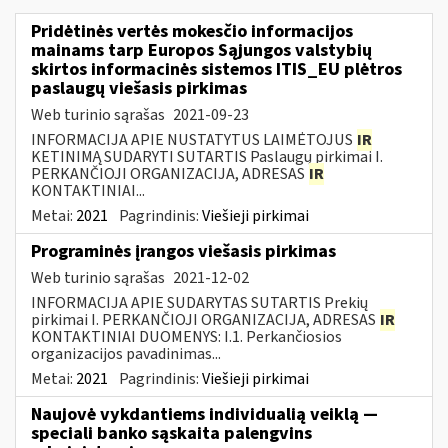
Pridėtinės vertės mokesčio informacijos
mainams tarp Europos Sąjungos valstybių
skirtos informacinės sistemos ITIS_EU plėtros
paslaugų viešasis pirkimas
Web turinio sąrašas
2021-09-23
INFORMACIJA APIE NUSTATYTUS LAIMĖTOJUS
IR
KETINIMĄ SUDARYTI SUTARTIS Paslaugų pirkimai I.
PERKANČIOJI ORGANIZACIJA, ADRESAS
IR
KONTAKTINIAI...
Metai:
2021
Pagrindinis:
Viešieji pirkimai
Programinės įrangos viešasis pirkimas
Web turinio sąrašas
2021-12-02
INFORMACIJA APIE SUDARYTAS SUTARTIS Prekių
pirkimai I. PERKANČIOJI ORGANIZACIJA, ADRESAS
IR
KONTAKTINIAI DUOMENYS: I.1. Perkančiosios
organizacijos pavadinimas...
Metai:
2021
Pagrindinis:
Viešieji pirkimai
Naujovė vykdantiems individualią veiklą —
speciali banko sąskaita palengvins