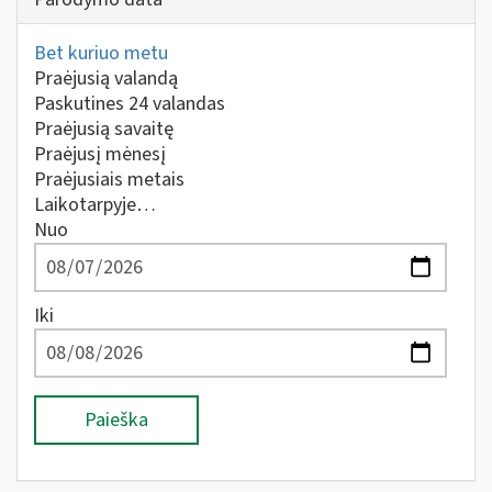
Bet kuriuo metu
Praėjusią valandą
Paskutines 24 valandas
Praėjusią savaitę
Praėjusį mėnesį
Praėjusiais metais
Laikotarpyje…
Nuo
Iki
Paieška