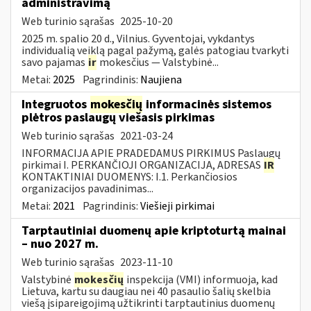
administravimą
Web turinio sąrašas
2025-10-20
2025 m. spalio 20 d., Vilnius. Gyventojai, vykdantys
individualią veiklą pagal pažymą, galės patogiau tvarkyti
savo pajamas
ir
mokesčius — Valstybinė...
Metai:
2025
Pagrindinis:
Naujiena
Integruotos
mokesčių
informacinės sistemos
plėtros paslaugų viešasis pirkimas
Web turinio sąrašas
2021-03-24
INFORMACIJA APIE PRADEDAMUS PIRKIMUS Paslaugų
pirkimai I. PERKANČIOJI ORGANIZACIJA, ADRESAS
IR
KONTAKTINIAI DUOMENYS: I.1. Perkančiosios
organizacijos pavadinimas...
Metai:
2021
Pagrindinis:
Viešieji pirkimai
Tarptautiniai duomenų apie kriptoturtą mainai
– nuo 2027 m.
Web turinio sąrašas
2023-11-10
Valstybinė
mokesčių
inspekcija (VMI) informuoja, kad
Lietuva, kartu su daugiau nei 40 pasaulio šalių skelbia
viešą įsipareigojimą užtikrinti tarptautinius duomenų