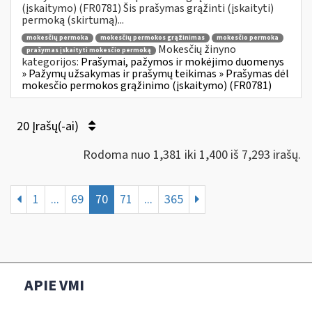
(įskaitymo) (FR0781) Šis prašymas grąžinti (įskaityti)
permoką (skirtumą)...
mokesčių permoka
mokesčių permokos grąžinimas
mokesčio permoka
Mokesčių žinyno
prašymas įskaityti mokesčio permoką
kategorijos:
Prašymai, pažymos ir mokėjimo duomenys
» Pažymų užsakymas ir prašymų teikimas » Prašymas dėl
mokesčio permokos grąžinimo (įskaitymo) (FR0781)
20 Įrašų(-ai)
Rodoma nuo 1,381 iki 1,400 iš 7,293 irašų.
1
...
69
70
71
...
365
APIE VMI