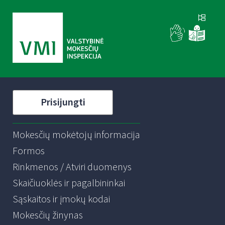
Prisijungti
Mokesčių mokėtojų informacija
Formos
Rinkmenos / Atviri duomenys
Skaičiuoklės ir pagalbininkai
Sąskaitos ir įmokų kodai
Mokesčių žinynas