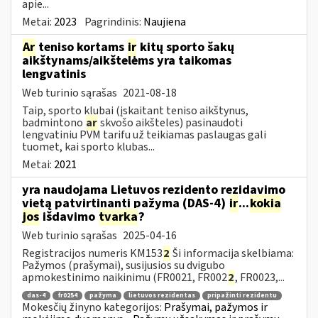
apie...
Metai:
2023
Pagrindinis:
Naujiena
Ar
teniso kortams
ir
kitų sporto šakų
aikštynams/aikštelėms yra taikomas
lengvatinis
Web turinio sąrašas
2021-08-18
Taip, sporto klubai (įskaitant teniso aikštynus,
badmintono
ar
skvošo aikšteles) pasinaudoti
lengvatiniu PVM tarifu už teikiamas paslaugas gali
tuomet, kai sporto klubas...
Metai:
2021
yra naudojama Lietuvos rezidento rezidavimo
vietą patvirtinanti pažyma (DAS-4)
ir
...
kokia
jos
išdavimo
tvarka
?
Web turinio sąrašas
2025-04-16
Registracijos numeris KM153
2
Ši informacija skelbiama:
Pažymos (prašymai), susijusios su dvigubo
apmokestinimo naikinimu (FR0021, FR002
2
, FR0023,...
das-4
fr0254
pažyma
lietuvos rezidentas
pripažinti rezidentu
Mokesčių žinyno kategorijos:
Prašymai, pažymos ir