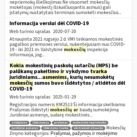
nepriemokų išieškojimas Ne visuomet mokesčių
mokėtojas (mokestį išskaičiuojantis asmuo) gali
įstatymų nustatytais terminais sumokėti mokesčius...
Informacija verslui dėl COVID-19
Web turinio sąrašas
2020-07-20
Atnaujinta 2021 rugsėjo 2 d. VMI teikiamos mokestinės
pagalbos priemonės verslui, nukentėjusiam nuo COVID-
19 - iki 2021 m. Valstybinė
mokesčių
inspekcija
informuoja, jog...
Kokia
mokestinių paskolų sutarčių (MPS) be
palūkanų pakeitimo
ir
vykdymo
tvarka
juridiniams...
asmenims
, kurių nesumokėtų
mokesčių
sumos buvo išdėstytos / atidėtos dėl
COVID-19
Web turinio sąrašas
2025-01-29
Registracijos numeris KM2513 Ši informacija skelbiama:
Prašymas išdėstyti
mokesčių
ar
baudų sumokėjimą
Juridiniai asmenys, sudarę mokestinės...
atidėjimas
išdėstymas
prašymai
mokestinė nepriemoka
Mokesčių
juridiniai asmenys
išdėstymo tvarka
ekstremali situacija
žinyno kategorijos:
Prašymai, pažymos ir mokėjimo