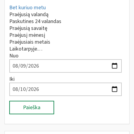
Bet kuriuo metu
Praėjusią valandą
Paskutines 24 valandas
Praėjusią savaitę
Praėjusį mėnesį
Praėjusiais metais
Laikotarpyje…
Nuo
Iki
Paieška