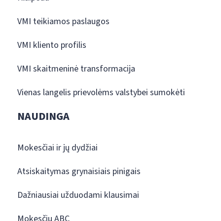
VMI teikiamos paslaugos
VMI kliento profilis
VMI skaitmeninė transformacija
Vienas langelis prievolėms valstybei sumokėti
NAUDINGA
Mokesčiai ir jų dydžiai
Atsiskaitymas grynaisiais pinigais
Dažniausiai užduodami klausimai
Mokesčių ABC