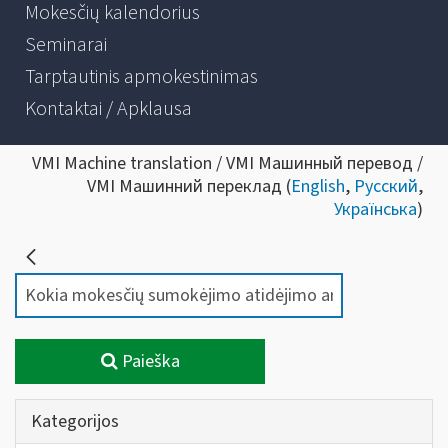
Mokesčių kalendorius
Seminarai
Tarptautinis apmokestinimas
Kontaktai / Apklausa
VMI Machine translation / VMI Машинный перевод /
VMI Машинний переклад (
English
,
Русский
,
Українська
)
Paieška
Kategorijos