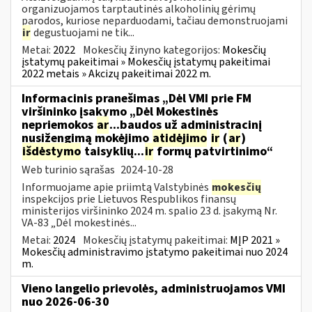
organizuojamos tarptautinės alkoholinių gėrimų
parodos, kuriose neparduodami, tačiau demonstruojami
ir
degustuojami ne tik...
Metai:
2022
Mokesčių žinyno kategorijos:
Mokesčių
įstatymų pakeitimai » Mokesčių įstatymų pakeitimai
2022 metais » Akcizų pakeitimai 2022 m.
Informacinis pranešimas „Dėl VMI prie FM
viršininko įsakymo „Dėl Mokestinės
nepriemokos
ar
...baudos už administracinį
nusižengimą mokėjimo
atidėjimo
ir
(
ar
)
išdėstymo
taisyklių...
ir
formų patvirtinimo“
Web turinio sąrašas
2024-10-28
Informuojame apie priimtą Valstybinės
mokesčių
inspekcijos prie Lietuvos Respublikos finansų
ministerijos viršininko 2024 m. spalio 23 d. įsakymą Nr.
VA-83 „Dėl mokestinės...
Metai:
2024
Mokesčių įstatymų pakeitimai:
MĮP 2021 »
Mokesčių administravimo įstatymo pakeitimai nuo 2024
m.
Vieno langelio prievolės, administruojamos VMI
nuo 2026-06-30