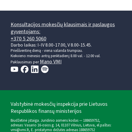
Konsultacijos mokesčių klausimais ir paslaugos
gyventojams:
+370 5 260 5060
Darbo laikas: I-IV 8.00-17.00, V 8.00-15.45.
Prieššventinę dieną - viena valanda trumpiau.
Kiekvieno mėnesio antrą penktadienį 8.00 val. - 12.00 val.
Mano VMI
Paklausimas per
Valstybinė mokesčių inspekcija prie Lietuvos
Respublikos finansų ministerijos
Biudžetinė įstaiga. Juridinio asmens kodas — 188659752,
adresas: Vasario 16-osios g. 14, 01107 Vilnius, Lietuva, el.paštas:
vmi@vmi.lt
, E. pristatymo dėžutės adresas 188659752