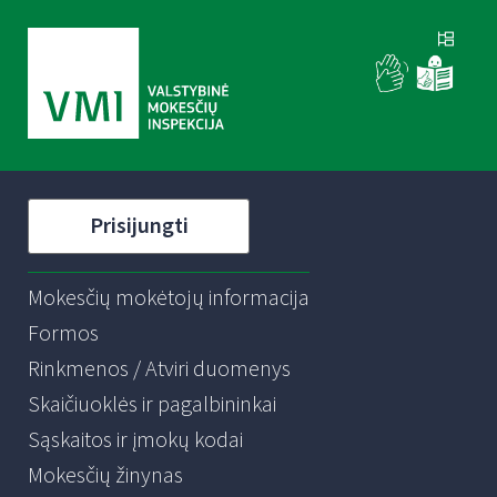
Prisijungti
Mokesčių mokėtojų informacija
Formos
Rinkmenos / Atviri duomenys
Skaičiuoklės ir pagalbininkai
Sąskaitos ir įmokų kodai
Mokesčių žinynas