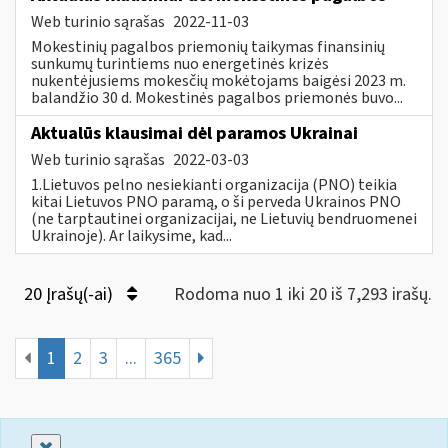
Web turinio sąrašas
2022-11-03
Mokestinių pagalbos priemonių taikymas finansinių
sunkumų turintiems nuo energetinės krizės
nukentėjusiems mokesčių mokėtojams baigėsi 2023 m.
balandžio 30 d. Mokestinės pagalbos priemonės buvo...
Aktualūs klausimai dėl paramos Ukrainai
Web turinio sąrašas
2022-03-03
1.Lietuvos pelno nesiekianti organizacija (PNO) teikia
kitai Lietuvos PNO paramą, o ši perveda Ukrainos PNO
(ne tarptautinei organizacijai, ne Lietuvių bendruomenei
Ukrainoje). Ar laikysime, kad...
20 Įrašų(-ai)
Rodoma nuo 1 iki 20 iš 7,293 irašų.
1
2
3
...
365
Uždaryti