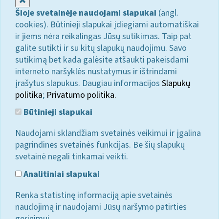
Šioje svetainėje naudojami slapukai
(angl.
cookies). Būtinieji slapukai įdiegiami automatiškai
ir jiems nėra reikalingas Jūsų sutikimas. Taip pat
galite sutikti ir su kitų slapukų naudojimu. Savo
sutikimą bet kada galėsite atšaukti pakeisdami
interneto naršyklės nustatymus ir ištrindami
įrašytus slapukus. Daugiau informacijos
Slapukų
politika
;
Privatumo politika.
Būtinieji slapukai
Naudojami sklandžiam svetainės veikimui ir įgalina
pagrindines svetainės funkcijas. Be šių slapukų
svetainė negali tinkamai veikti.
Analitiniai slapukai
Renka statistinę informaciją apie svetainės
naudojimą ir naudojami Jūsų naršymo patirties
gerinimui.