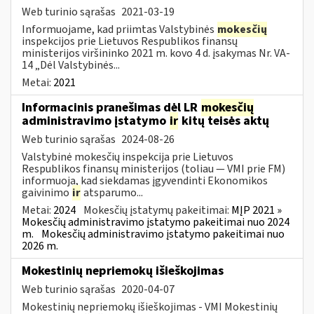
Web turinio sąrašas
2021-03-19
Informuojame, kad priimtas Valstybinės
mokesčių
inspekcijos prie Lietuvos Respublikos finansų
ministerijos viršininko 2021 m. kovo 4 d. įsakymas Nr. VA-
14 „Dėl Valstybinės...
Metai:
2021
Informacinis pranešimas dėl LR
mokesčių
administravimo įstatymo
ir
kitų teisės aktų
Web turinio sąrašas
2024-08-26
Valstybinė mokesčių inspekcija prie Lietuvos
Respublikos finansų ministerijos (toliau — VMI prie FM)
informuoja, kad siekdamas įgyvendinti Ekonomikos
gaivinimo
ir
atsparumo...
Metai:
2024
Mokesčių įstatymų pakeitimai:
MĮP 2021 »
Mokesčių administravimo įstatymo pakeitimai nuo 2024
m.
Mokesčių administravimo įstatymo pakeitimai nuo
2026 m.
Mokestinių nepriemokų išieškojimas
Web turinio sąrašas
2020-04-07
Mokestinių nepriemokų išieškojimas - VMI Mokestinių