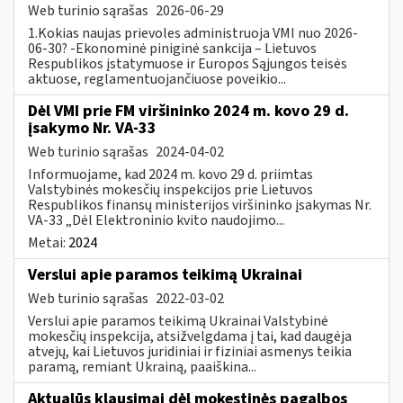
Web turinio sąrašas
2026-06-29
1.Kokias naujas prievoles administruoja VMI nuo 2026-
06-30? -Ekonominė piniginė sankcija – Lietuvos
Respublikos įstatymuose ir Europos Sąjungos teisės
aktuose, reglamentuojančiuose poveikio...
Dėl VMI prie FM viršininko 2024 m. kovo 29 d.
įsakymo Nr. VA-33
Web turinio sąrašas
2024-04-02
Informuojame, kad 2024 m. kovo 29 d. priimtas
Valstybinės mokesčių inspekcijos prie Lietuvos
Respublikos finansų ministerijos viršininko įsakymas Nr.
VA-33 „Dėl Elektroninio kvito naudojimo...
Metai:
2024
Verslui apie paramos teikimą Ukrainai
Web turinio sąrašas
2022-03-02
Verslui apie paramos teikimą Ukrainai Valstybinė
mokesčių inspekcija, atsižvelgdama į tai, kad daugėja
atvejų, kai Lietuvos juridiniai ir fiziniai asmenys teikia
paramą, remiant Ukrainą, paaiškina...
Aktualūs klausimai dėl mokestinės pagalbos