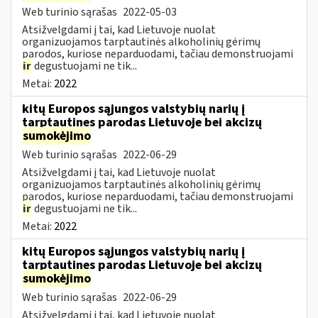
Web turinio sąrašas
2022-05-03
Atsižvelgdami į tai, kad Lietuvoje nuolat
organizuojamos tarptautinės alkoholinių gėrimų
parodos, kuriose neparduodami, tačiau demonstruojami
ir
degustuojami ne tik...
Metai:
2022
kitų Europos sąjungos valstybių narių į
tarptautines parodas Lietuvoje bei akcizų
sumokėjimo
Web turinio sąrašas
2022-06-29
Atsižvelgdami į tai, kad Lietuvoje nuolat
organizuojamos tarptautinės alkoholinių gėrimų
parodos, kuriose neparduodami, tačiau demonstruojami
ir
degustuojami ne tik...
Metai:
2022
kitų Europos sąjungos valstybių narių į
tarptautines parodas Lietuvoje bei akcizų
sumokėjimo
Web turinio sąrašas
2022-06-29
Atsižvelgdami į tai, kad Lietuvoje nuolat