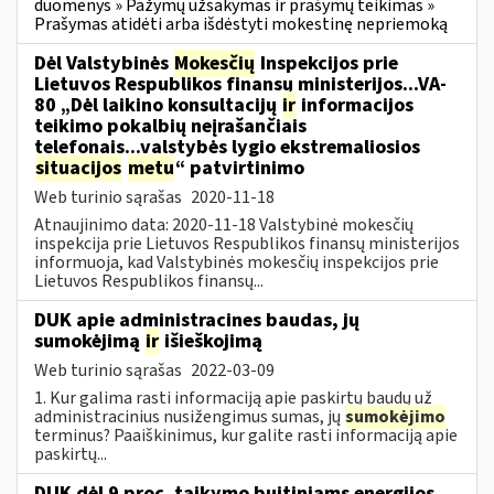
duomenys » Pažymų užsakymas ir prašymų teikimas »
Prašymas atidėti arba išdėstyti mokestinę nepriemoką
Dėl Valstybinės
Mokesčių
Inspekcijos prie
Lietuvos Respublikos finansų ministerijos...VA-
80 „Dėl laikino konsultacijų
ir
informacijos
teikimo pokalbių neįrašančiais
telefonais...valstybės lygio ekstremaliosios
situacijos
metu
“ patvirtinimo
Web turinio sąrašas
2020-11-18
Atnaujinimo data: 2020-11-18 Valstybinė mokesčių
inspekcija prie Lietuvos Respublikos finansų ministerijos
informuoja, kad Valstybinės mokesčių inspekcijos prie
Lietuvos Respublikos finansų...
DUK apie administracines baudas, jų
sumokėjimą
ir
išieškojimą
Web turinio sąrašas
2022-03-09
1. Kur galima rasti informaciją apie paskirtų baudų už
administracinius nusižengimus sumas, jų
sumokėjimo
terminus? Paaiškinimus, kur galite rasti informaciją apie
paskirtų...
DUK dėl 9 proc. taikymo buitiniams energijos