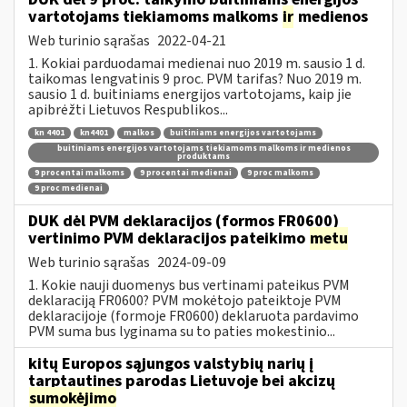
vartotojams tiekiamoms malkoms
ir
medienos
Web turinio sąrašas
2022-04-21
1. Kokiai parduodamai medienai nuo 2019 m. sausio 1 d.
taikomas lengvatinis 9 proc. PVM tarifas? Nuo 2019 m.
sausio 1 d. buitiniams energijos vartotojams, kaip jie
apibrėžti Lietuvos Respublikos...
kn 4401
kn4401
malkos
buitiniams energijos vartotojams
buitiniams energijos vartotojams tiekiamoms malkoms ir medienos
produktams
9 procentai malkoms
9 procentai medienai
9 proc malkoms
9 proc medienai
DUK dėl PVM deklaracijos (formos FR0600)
vertinimo PVM deklaracijos pateikimo
metu
Web turinio sąrašas
2024-09-09
1. Kokie nauji duomenys bus vertinami pateikus PVM
deklaraciją FR0600? PVM mokėtojo pateiktoje PVM
deklaracijoje (formoje FR0600) deklaruota pardavimo
PVM suma bus lyginama su to paties mokestinio...
kitų Europos sąjungos valstybių narių į
tarptautines parodas Lietuvoje bei akcizų
sumokėjimo