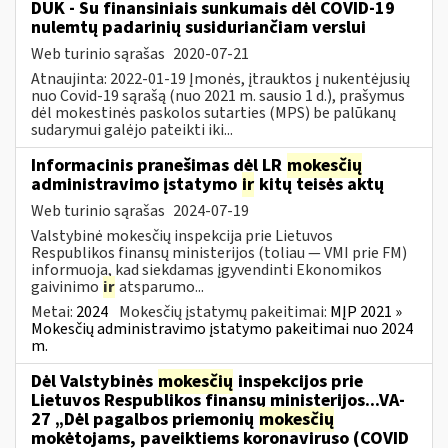
DUK - Su finansiniais sunkumais dėl COVID-19
nulemtų padarinių susiduriančiam verslui
Web turinio sąrašas
2020-07-21
Atnaujinta: 2022-01-19 Įmonės, įtrauktos į nukentėjusių
nuo Covid-19 sąrašą (nuo 2021 m. sausio 1 d.), prašymus
dėl mokestinės paskolos sutarties (MPS) be palūkanų
sudarymui galėjo pateikti iki...
Informacinis pranešimas dėl LR
mokesčių
administravimo įstatymo
ir
kitų teisės aktų
Web turinio sąrašas
2024-07-19
Valstybinė mokesčių inspekcija prie Lietuvos
Respublikos finansų ministerijos (toliau — VMI prie FM)
informuoja, kad siekdamas įgyvendinti Ekonomikos
gaivinimo
ir
atsparumo...
Metai:
2024
Mokesčių įstatymų pakeitimai:
MĮP 2021 »
Mokesčių administravimo įstatymo pakeitimai nuo 2024
m.
Dėl Valstybinės
mokesčių
inspekcijos prie
Lietuvos Respublikos finansų ministerijos...VA-
27 „Dėl pagalbos priemonių
mokesčių
mokėtojams, paveiktiems koronaviruso (COVID