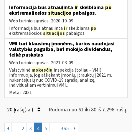
Informacija bus atnaujinta
ir
skelbiama
po
ekstremaliosios
situacijos
pabaigos.
Web turinio sąrašas
2020-10-09
Informacija bus atnaujinta
ir
skelbiama
po
ekstremaliosios
situacijos
pabaigos.
VMI turi klausimų įmonėms, kurios naudojasi
valstybės pagalba, bet mokėjo dividendus,
teikė paskolas
Web turinio sąrašas
2021-03-09
Valstybinė
mokesčių
inspekcija (toliau – VMI)
informuoja, jog atliekant įmonių, įtrauktų į 2021 m.
nukentėjusių nuo COVID-19 sąrašą, analizę,
individualiam vertinimui VMI...
Metai:
2021
20 Įrašų(-ai)
Rodoma nuo 61 iki 80 iš 7,296 irašų.
1
2
3
4
5
...
365