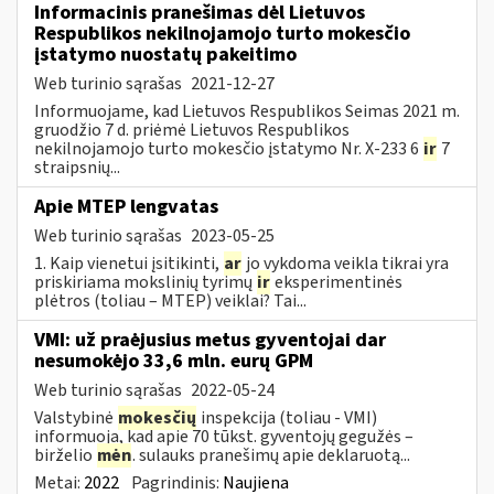
Informacinis pranešimas dėl Lietuvos
Respublikos nekilnojamojo turto mokesčio
įstatymo nuostatų pakeitimo
Web turinio sąrašas
2021-12-27
Informuojame, kad Lietuvos Respublikos Seimas 2021 m.
gruodžio 7 d. priėmė Lietuvos Respublikos
nekilnojamojo turto mokesčio įstatymo Nr. X-233 6
ir
7
straipsnių...
Apie MTEP lengvatas
Web turinio sąrašas
2023-05-25
1. Kaip vienetui įsitikinti,
ar
jo vykdoma veikla tikrai yra
priskiriama mokslinių tyrimų
ir
eksperimentinės
plėtros (toliau – MTEP) veiklai? Tai...
VMI: už praėjusius metus gyventojai dar
nesumokėjo 33,6 mln. eurų GPM
Web turinio sąrašas
2022-05-24
Valstybinė
mokesčių
inspekcija (toliau - VMI)
informuoja, kad apie 70 tūkst. gyventojų gegužės –
birželio
mėn
. sulauks pranešimų apie deklaruotą...
Metai:
2022
Pagrindinis:
Naujiena