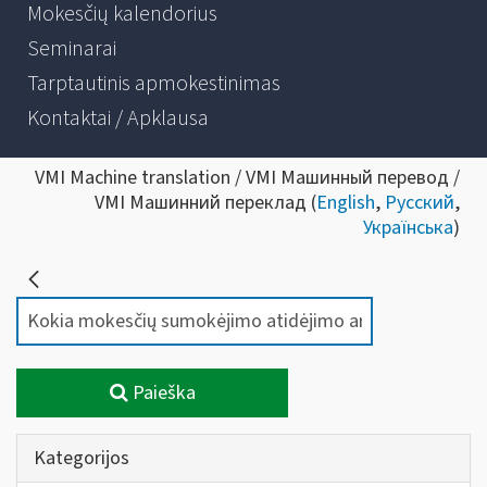
Mokesčių kalendorius
Seminarai
Tarptautinis apmokestinimas
Kontaktai / Apklausa
VMI Machine translation / VMI Машинный перевод /
VMI Машинний переклад (
English
,
Русский
,
Українська
)
Paieška
Kategorijos