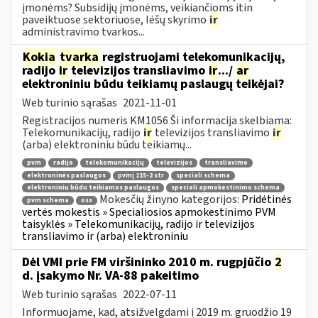
įmonėms? Subsidijų įmonėms, veikiančioms itin
paveiktuose sektoriuose, lėšų skyrimo
ir
administravimo tvarkos...
Kokia
tvarka
registruojami telekomunikacijų,
radijo
ir
televizijos transliavimo
ir
.../
ar
elektroniniu būdu teikiamų paslaugų teikėjai?
Web turinio sąrašas
2021-11-01
Registracijos numeris KM1056 Ši informacija skelbiama:
Telekomunikacijų, radijo
ir
televizijos transliavimo
ir
(arba) elektroniniu būdu teikiamų...
pvm
radijo
telekomunikacijų
televizijos
transliavimo
elektroninės paslaugos
pvmį 115-2 str
speciali schema
elektroniniu būdu teikiamos paslaugos
speciali apmokestinimo schema
Mokesčių žinyno kategorijos:
Pridėtinės
pvm schema
oss
vertės mokestis » Specialiosios apmokestinimo PVM
taisyklės » Telekomunikacijų, radijo ir televizijos
transliavimo ir (arba) elektroniniu
Dėl VMI prie FM viršininko 2010 m. rugpjūčio
2
d. įsakymo Nr. VA-88 pakeitimo
Web turinio sąrašas
2022-07-11
Informuojame, kad, atsižvelgdami į 2019 m. gruodžio 19