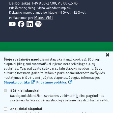
Darbo laikas: I-IV 8.00-17.00, V 8.00-15.45.
Prieššventinę dieną - viena valanda trumpiau.
Kiekvieno mėnesio antrą penktadienį 8.00 val. - 12.00 val.
Mano VMI
Paklausimas per
Valstybinė mokesčių inspekcija prie Lietuvos
U
Respublikos finansų ministerijos
Šioje svetainėje naudojami slapukai
(angl. cookies). Būtinieji
slapukai įdiegiami automatiškai ir jiems nėra reikalingas Jūsų
Biudžetinė įstaiga. Juridinio asmens kodas — 188659752,
sutikimas. Taip pat galite sutikti ir su kitų slapukų naudojimu. Savo
adresas: Vasario 16-osios g. 14, 01107 Vilnius, Lietuva, el.paštas:
sutikimą bet kada galėsite atšaukti pakeisdami interneto naršyklės
vmi@vmi.lt
, E. pristatymo dėžutės adresas 188659752
nustatymus ir ištrindami įrašytus slapukus. Daugiau informacijos
Duomenys apie Valstybinę mokesčių inspekciją prie Lietuvos
Slapukų politika
;
Privatumo politika.
Respublikos finansų ministerijos kaupiami ir saugomi Juridinių
asmenų registre
Būtinieji slapukai
Naudojami sklandžiam svetainės veikimui ir įgalina pagrindines
svetainės funkcijas. Be šių slapukų svetainė negali tinkamai veikti.
Analitiniai slapukai