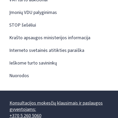
Įmonių VDU palyginimas
STOP šešėliui
Krašto apsaugos ministerijos informacija
Interneto svetainės atitikties paraiška
Ieškome turto savininkų
Nuorodos
Konsultacijos mokesčių klausimais ir paslaugos
gyventojams:
+370 5 260 5060