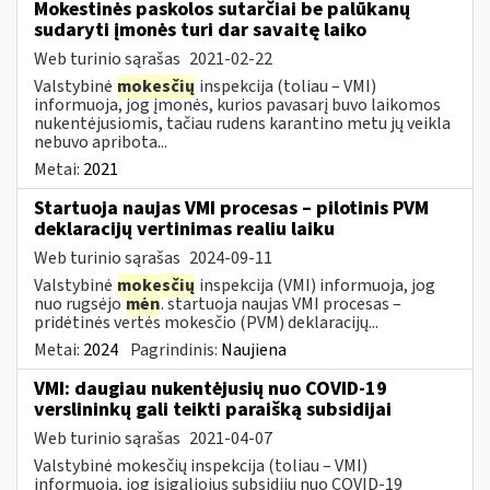
Mokestinės paskolos sutarčiai be palūkanų
sudaryti įmonės turi dar savaitę laiko
Web turinio sąrašas
2021-02-22
Valstybinė
mokesčių
inspekcija (toliau – VMI)
informuoja, jog įmonės, kurios pavasarį buvo laikomos
nukentėjusiomis, tačiau rudens karantino metu jų veikla
nebuvo apribota...
Metai:
2021
Startuoja naujas VMI procesas – pilotinis PVM
deklaracijų vertinimas realiu laiku
Web turinio sąrašas
2024-09-11
Valstybinė
mokesčių
inspekcija (VMI) informuoja, jog
nuo rugsėjo
mėn
. startuoja naujas VMI procesas –
pridėtinės vertės mokesčio (PVM) deklaracijų...
Metai:
2024
Pagrindinis:
Naujiena
VMI: daugiau nukentėjusių nuo COVID-19
verslininkų gali teikti paraišką subsidijai
Web turinio sąrašas
2021-04-07
Valstybinė mokesčių inspekcija (toliau – VMI)
informuoja, jog įsigaliojus subsidijų nuo COVID-19