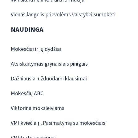
Vienas langelis prievolėms valstybei sumokėti
NAUDINGA
Mokesčiai ir jų dydžiai
Atsiskaitymas grynaisiais pinigais
Dažniausiai užduodami klausimai
Mokesčių ABC
Viktorina moksleiviams
VMI kviečia į „Pasimatymą su mokesčiais“
VMI turto aukcionai