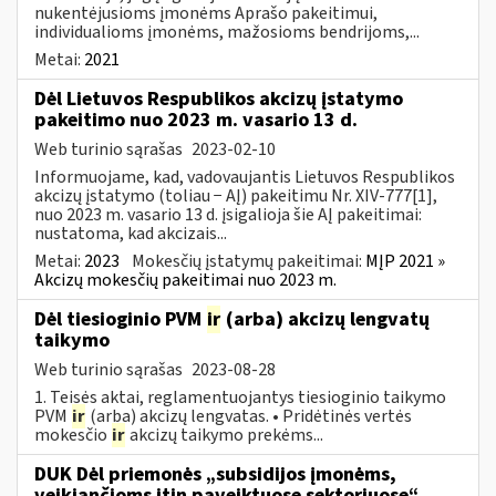
nukentėjusioms įmonėms Aprašo pakeitimui,
individualioms įmonėms, mažosioms bendrijoms,...
Metai:
2021
Dėl Lietuvos Respublikos akcizų įstatymo
pakeitimo nuo 2023 m. vasario 13 d.
Web turinio sąrašas
2023-02-10
Informuojame, kad, vadovaujantis Lietuvos Respublikos
akcizų įstatymo (toliau − AĮ) pakeitimu Nr. XIV-777[1],
nuo 2023 m. vasario 13 d. įsigalioja šie AĮ pakeitimai:
nustatoma, kad akcizais...
Metai:
2023
Mokesčių įstatymų pakeitimai:
MĮP 2021 »
Akcizų mokesčių pakeitimai nuo 2023 m.
Dėl tiesioginio PVM
ir
(arba) akcizų lengvatų
taikymo
Web turinio sąrašas
2023-08-28
1. Teisės aktai, reglamentuojantys tiesioginio taikymo
PVM
ir
(arba) akcizų lengvatas. • Pridėtinės vertės
mokesčio
ir
akcizų taikymo prekėms...
DUK Dėl priemonės „subsidijos įmonėms,
veikiančioms itin paveiktuose sektoriuose“