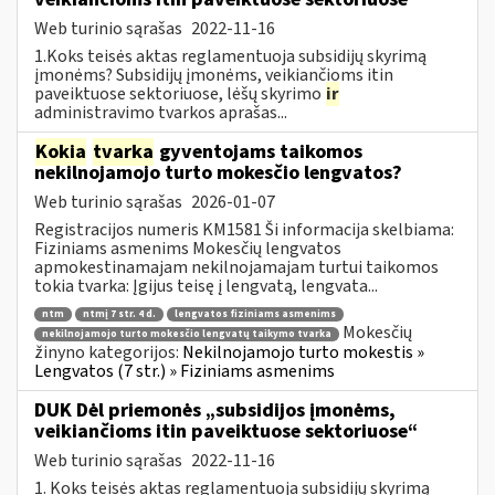
Web turinio sąrašas
2022-11-16
1.Koks teisės aktas reglamentuoja subsidijų skyrimą
įmonėms? Subsidijų įmonėms, veikiančioms itin
paveiktuose sektoriuose, lėšų skyrimo
ir
administravimo tvarkos aprašas...
Kokia
tvarka
gyventojams taikomos
nekilnojamojo turto mokesčio lengvatos?
Web turinio sąrašas
2026-01-07
Registracijos numeris KM1581 Ši informacija skelbiama:
Fiziniams asmenims Mokesčių lengvatos
apmokestinamajam nekilnojamajam turtui taikomos
tokia tvarka: Įgijus teisę į lengvatą, lengvata...
ntm
ntmį 7 str. 4 d.
lengvatos fiziniams asmenims
Mokesčių
nekilnojamojo turto mokesčio lengvatų taikymo tvarka
žinyno kategorijos:
Nekilnojamojo turto mokestis »
Lengvatos (7 str.) » Fiziniams asmenims
DUK Dėl priemonės „subsidijos įmonėms,
veikiančioms itin paveiktuose sektoriuose“
Web turinio sąrašas
2022-11-16
1. Koks teisės aktas reglamentuoja subsidijų skyrimą