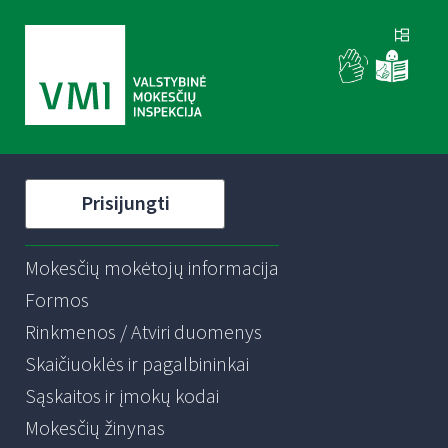
Prisijungti
Mokesčių mokėtojų informacija
Formos
Rinkmenos / Atviri duomenys
Skaičiuoklės ir pagalbininkai
Sąskaitos ir įmokų kodai
Mokesčių žinynas