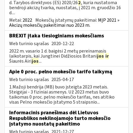
d. Tarybos direktyvos (ES) 2020/26
2
, kuria nustatoma
bendroji akcizų tvarka, nuostatas, į 2021 m. gruodžio 16
d....
Metai:
2022
Mokesčių įstatymų pakeitimai:
MĮP 2021 »
Akcizų mokesčių pakeitimai nuo 2023 m.
BREXIT įtaka tiesioginiams mokesčiams
Web turinio sąrašas
2020-12-22
2022 m. vasario 1 d. baigėsi 2 metų pereinamasis
laikotarpis, kai Jungtinei Didžiosios Britani
jos
ir
Šiaurės Airi
jos
...
Apie 0 proc. pelno mokesčio tarifo taikymą
Web turinio sąrašas
2025-04-17
1.Mažoji bendrija (MB) buvo įsteigta 2023 metais.
Steigėjai - 3 fiziniai asmenys. Už 2023 metus buvo
taikomas 0 proc. pelno mokesčio tarifas, nes atitiko
visas Pelno mokesčio įstatymo 5 straipsnio...
Informacinis pranešimas dėl Lietuvos
Respublikos nekilnojamojo turto mokesčio
įstatymo nuostatų pakeitimo
Web turinio sąrašas
2021-12-27