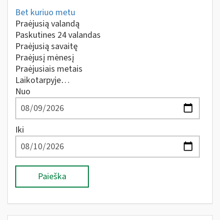
Bet kuriuo metu
Praėjusią valandą
Paskutines 24 valandas
Praėjusią savaitę
Praėjusį mėnesį
Praėjusiais metais
Laikotarpyje…
Nuo
Iki
Paieška