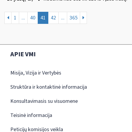
1
...
40
41
42
...
365
APIE VMI
Misija, Vizija ir Vertybės
Struktūra ir kontaktinė informacija
Konsultavimasis su visuomene
Teisinė informacija
Peticijų komisijos veikla