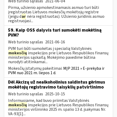
Web turinio sąrašas
2021-06-04
Pirma, užsienio apmokestinamasis asmuo turi būti
įregistruotas Lietuvos mokesčių mokėtojų registre
(jeigu d
ar
nėra registruotas). Užsienio juridinis asmuo
registruojasi...
59. Kaip OSS dalyvis turi sumokėti mokėtiną
PVM?
Web turinio sąrašas
2021-06-16
PVM turi būti sumokėtas į specialią Valstybinės
mokesčių
inspekcijos prie Lietuvos Respublikos finansų
ministerijos sąskaitą. Mokėjimo pavedime būtina
nurodyti atitinkamai...
Mokesčių įstatymų pakeitimai:
MĮP 2021 » E-prekyba ir
PVM nuo 2021 m. liepos 1 d.
Dėl Akcizų už nealkoholinius saldintus gėrimus
mokėtojų registravimo taisyklių patvirtinimo
Web turinio sąrašas
2025-10-15
Informuojame, kad buvo priimtas Valstybinės
mokesčių
inspekcijos prie Lietuvos Respublikos finansų
ministerijos viršininko 2025 m. spalio 13 d. įsakymas Nr.
VA-93[1]...