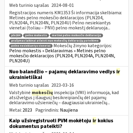
Web turinio sąrašas
2024-08-01
Registracijos numeris KM1353 Ši informacija skelbiama:
Metinės pelno mokesčio deklaracijos (PLN204,
PLN204A, PLN204N, PLN204U) Pelno nesiekiantys
vienetai (toliau – PNV) pelno mokestį deklaruoja...
pln204
pelno mokestis
metinė pelno mokesčio deklaracija
prašymas laikinai atleisti nuo mokesčių deklaracijų pateikimo
Mokesčių žinyno kategorijos:
pelno nesiekiantys vienetai
Pelno mokestis » Deklaravimas » Metinės pelno
mokesčio deklaracijos (PLN204, PLN204A, PLN204N,
PLN204U)
Nuo balandžio – pajamų deklaravimo vedlys
ir
ukrainietiškai
Web turinio sąrašas
2023-03-16
Valstybinė
mokesčių
inspekcija (VMI) informuoja, kad
atsižvelgus į išaugusį besikreipiančių dėl pajamų
deklaravimo užsieniečių – daugiausiai ukrainiečių...
Metai:
2023
Pagrindinis:
Naujiena
Kaip užsiregistruoti PVM mokėtoju
ir
kokius
dokumentus pateikti?