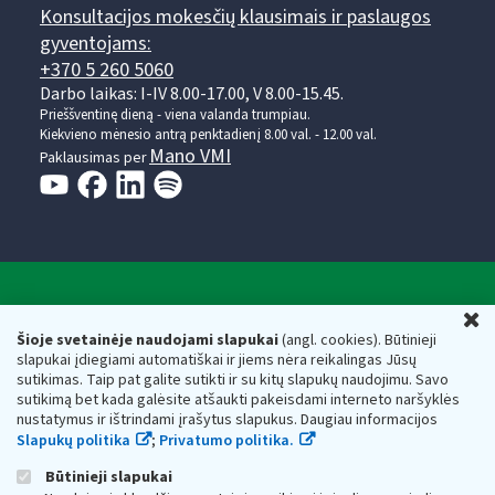
Konsultacijos mokesčių klausimais ir paslaugos
gyventojams:
+370 5 260 5060
Darbo laikas: I-IV 8.00-17.00, V 8.00-15.45.
Prieššventinę dieną - viena valanda trumpiau.
Kiekvieno mėnesio antrą penktadienį 8.00 val. - 12.00 val.
Mano VMI
Paklausimas per
Valstybinė mokesčių inspekcija prie Lietuvos
U
Respublikos finansų ministerijos
Šioje svetainėje naudojami slapukai
(angl. cookies). Būtinieji
slapukai įdiegiami automatiškai ir jiems nėra reikalingas Jūsų
Biudžetinė įstaiga. Juridinio asmens kodas — 188659752,
sutikimas. Taip pat galite sutikti ir su kitų slapukų naudojimu. Savo
adresas: Vasario 16-osios g. 14, 01107 Vilnius, Lietuva, el.paštas:
sutikimą bet kada galėsite atšaukti pakeisdami interneto naršyklės
vmi@vmi.lt
, E. pristatymo dėžutės adresas 188659752
nustatymus ir ištrindami įrašytus slapukus. Daugiau informacijos
Duomenys apie Valstybinę mokesčių inspekciją prie Lietuvos
Slapukų politika
;
Privatumo politika.
Respublikos finansų ministerijos kaupiami ir saugomi Juridinių
asmenų registre
Būtinieji slapukai