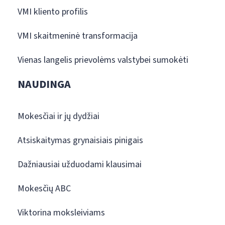
VMI kliento profilis
VMI skaitmeninė transformacija
Vienas langelis prievolėms valstybei sumokėti
NAUDINGA
Mokesčiai ir jų dydžiai
Atsiskaitymas grynaisiais pinigais
Dažniausiai užduodami klausimai
Mokesčių ABC
Viktorina moksleiviams