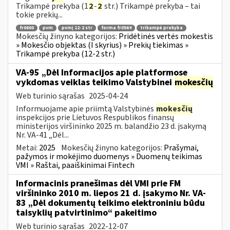
Trikampė prekyba (1
2
-
2
str.) Trikampė prekyba – tai
tokie prekių...
fr0600
pvm
pvmį 12-2 str
forma fr0564
trikampė prekyba
Mokesčių žinyno kategorijos:
Pridėtinės vertės mokestis
» Mokesčio objektas (I skyrius) » Prekių tiekimas »
Trikampė prekyba (12-2 str.)
VA-95 „Dėl Informacijos apie platformose
vykdomas veiklas teikimo Valstybinei
mokesčių
Web turinio sąrašas
2025-04-24
Informuojame apie priimtą Valstybinės
mokesčių
inspekcijos prie Lietuvos Respublikos finansų
ministerijos viršininko 2025 m. balandžio 23 d. įsakymą
Nr. VA-41 „Dėl...
Metai:
2025
Mokesčių žinyno kategorijos:
Prašymai,
pažymos ir mokėjimo duomenys » Duomenų teikimas
VMI » Raštai, paaiškinimai Fintech
Informacinis pranešimas dėl VMI prie FM
viršininko 2010 m. liepos 21 d. įsakymo Nr. VA-
83 „Dėl dokumentų teikimo elektroniniu būdu
taisyklių patvirtinimo“ pakeitimo
Web turinio sąrašas
2022-12-07