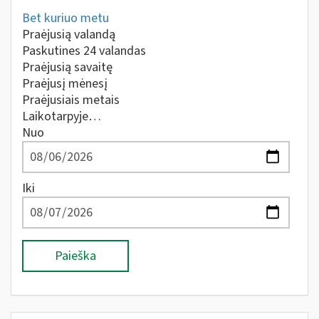
Bet kuriuo metu
Praėjusią valandą
Paskutines 24 valandas
Praėjusią savaitę
Praėjusį mėnesį
Praėjusiais metais
Laikotarpyje…
Nuo
Iki
Paieška