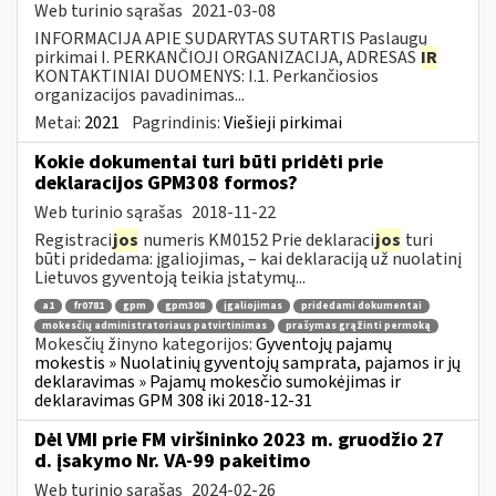
Web turinio sąrašas
2021-03-08
INFORMACIJA APIE SUDARYTAS SUTARTIS Paslaugų
pirkimai I. PERKANČIOJI ORGANIZACIJA, ADRESAS
IR
KONTAKTINIAI DUOMENYS: I.1. Perkančiosios
organizacijos pavadinimas...
Metai:
2021
Pagrindinis:
Viešieji pirkimai
Kokie dokumentai turi būti pridėti prie
deklaracijos GPM308 formos?
Web turinio sąrašas
2018-11-22
Registraci
jos
numeris KM0152 Prie deklaraci
jos
turi
būti pridedama: įgaliojimas, – kai deklaraciją už nuolatinį
Lietuvos gyventoją teikia įstatymų...
a1
fr0781
gpm
gpm308
įgaliojimas
pridedami dokumentai
mokesčių administratoriaus patvirtinimas
prašymas grąžinti permoką
Mokesčių žinyno kategorijos:
Gyventojų pajamų
mokestis » Nuolatinių gyventojų samprata, pajamos ir jų
deklaravimas » Pajamų mokesčio sumokėjimas ir
deklaravimas GPM 308 iki 2018-12-31
Dėl VMI prie FM viršininko 2023 m. gruodžio 27
d. įsakymo Nr. VA-99 pakeitimo
Web turinio sąrašas
2024-02-26