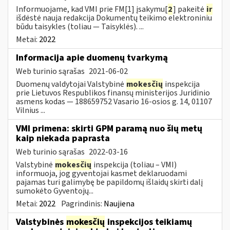
Informuojame, kad VMI prie FM[1] įsakymu[
2
] pakeitė
ir
išdėstė nauja redakcija Dokumentų teikimo elektroniniu
būdu taisykles (toliau — Taisyklės). ...
Metai:
2022
Informacija apie duomenų tvarkymą
Web turinio sąrašas
2021-06-02
Duomenų valdytojai Valstybinė
mokesčių
inspekcija
prie Lietuvos Respublikos finansų ministerijos Juridinio
asmens kodas — 188659752 Vasario 16-osios g. 14, 01107
Vilnius ...
VMI primena: skirti GPM paramą nuo šių metų
kaip niekada paprasta
Web turinio sąrašas
2022-03-16
Valstybinė
mokesčių
inspekcija (toliau – VMI)
informuoja, jog gyventojai kasmet deklaruodami
pajamas turi galimybę be papildomų išlaidų skirti dalį
sumokėto Gyventojų...
Metai:
2022
Pagrindinis:
Naujiena
Valstybinės
mokesčių
inspekcijos teikiamų