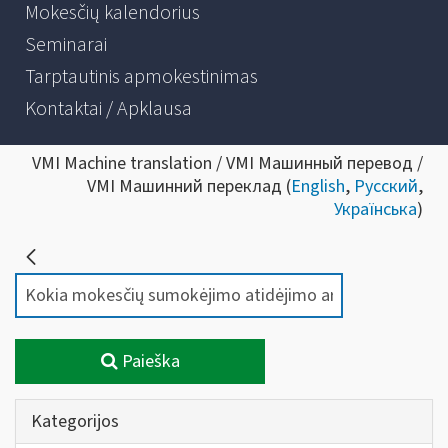
Mokesčių kalendorius
Seminarai
Tarptautinis apmokestinimas
Kontaktai / Apklausa
VMI Machine translation / VMI Машинный перевод /
VMI Машинний переклад (
English
,
Русский
,
Українська
)
Paieška
Kategorijos