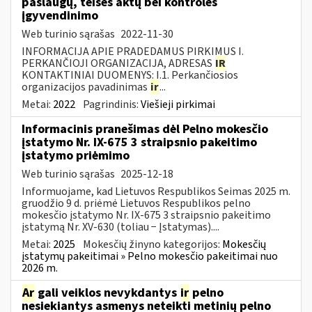
paslaugų, teisės aktų bei kontrolės
įgyvendinimo
Web turinio sąrašas
2022-11-30
INFORMACIJA APIE PRADEDAMUS PIRKIMUS I.
PERKANČIOJI ORGANIZACIJA, ADRESAS
IR
KONTAKTINIAI DUOMENYS: I.1. Perkančiosios
organizacijos pavadinimas
ir
...
Metai:
2022
Pagrindinis:
Viešieji pirkimai
Informacinis pranešimas dėl Pelno mokesčio
įstatymo Nr. IX-675 3 straipsnio pakeitimo
įstatymo priėmimo
Web turinio sąrašas
2025-12-18
Informuojame, kad Lietuvos Respublikos Seimas 2025 m.
gruodžio 9 d. priėmė Lietuvos Respublikos pelno
mokesčio įstatymo Nr. IX-675 3 straipsnio pakeitimo
įstatymą Nr. XV-630 (toliau − Įstatymas)....
Metai:
2025
Mokesčių žinyno kategorijos:
Mokesčių
įstatymų pakeitimai » Pelno mokesčio pakeitimai nuo
2026 m.
Ar
gali veiklos nevykdantys
ir
pelno
nesiekiantys asmenys neteikti metinių pelno