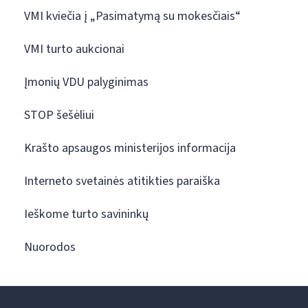
VMI kviečia į „Pasimatymą su mokesčiais“
VMI turto aukcionai
Įmonių VDU palyginimas
STOP šešėliui
Krašto apsaugos ministerijos informacija
Interneto svetainės atitikties paraiška
Ieškome turto savininkų
Nuorodos