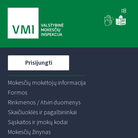
Prisijungti
Mokesčių mokėtojų informacija
Formos
Rinkmenos / Atviri duomenys
Skaičiuoklės ir pagalbininkai
Sąskaitos ir įmokų kodai
Mokesčių žinynas