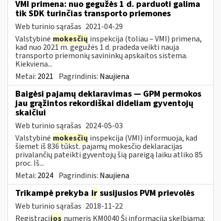
VMI primena: nuo gegužės 1 d. parduoti galima
tik SDK turinčias transporto priemones
Web turinio sąrašas
2021-04-29
Valstybinė
mokesčių
inspekcija (toliau – VMI) primena,
kad nuo 2021 m. gegužės 1 d. pradeda veikti nauja
transporto priemonių savininkų apskaitos sistema.
Kiekviena...
Metai:
2021
Pagrindinis:
Naujiena
Baigėsi pajamų deklaravimas — GPM permokos
jau grąžintos rekordiškai dideliam gyventojų
skaičiui
Web turinio sąrašas
2024-05-03
Valstybinė
mokesčių
inspekcija (VMI) informuoja, kad
šiemet iš 836 tūkst. pajamų mokesčio deklaracijas
privalančių pateikti gyventojų šią pareigą laiku atliko 85
proc. Iš...
Metai:
2024
Pagrindinis:
Naujiena
Trikampė prekyba
ir
susijusios PVM prievolės
Web turinio sąrašas
2018-11-22
Registraci
jos
numeris KM0040 Ši informacija skelbiama: