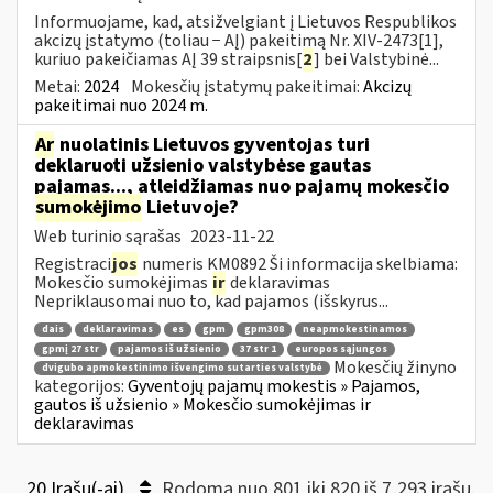
Informuojame, kad, atsižvelgiant į Lietuvos Respublikos
akcizų įstatymo (toliau − AĮ) pakeitimą Nr. XIV-2473[1],
kuriuo pakeičiamas AĮ 39 straipsnis[
2
] bei Valstybinė...
Metai:
2024
Mokesčių įstatymų pakeitimai:
Akcizų
pakeitimai nuo 2024 m.
Ar
nuolatinis Lietuvos gyventojas turi
deklaruoti užsienio valstybėse gautas
pajamas..., atleidžiamas nuo pajamų mokesčio
sumokėjimo
Lietuvoje?
Web turinio sąrašas
2023-11-22
Registraci
jos
numeris KM0892 Ši informacija skelbiama:
Mokesčio sumokėjimas
ir
deklaravimas
Nepriklausomai nuo to, kad pajamos (išskyrus...
dais
deklaravimas
es
gpm
gpm308
neapmokestinamos
gpmį 27 str
pajamos iš užsienio
37 str 1
europos sąjungos
Mokesčių žinyno
dvigubo apmokestinimo išvengimo sutarties valstybė
kategorijos:
Gyventojų pajamų mokestis » Pajamos,
gautos iš užsienio » Mokesčio sumokėjimas ir
deklaravimas
20 Įrašų(-ai)
Rodoma nuo 801 iki 820 iš 7,293 irašų.