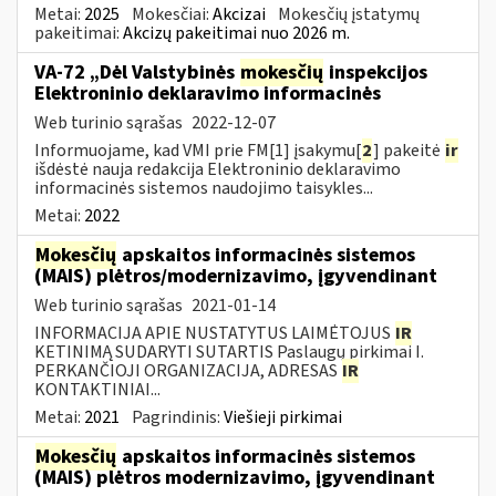
Metai:
2025
Mokesčiai:
Akcizai
Mokesčių įstatymų
pakeitimai:
Akcizų pakeitimai nuo 2026 m.
VA-72 „Dėl Valstybinės
mokesčių
inspekcijos
Elektroninio deklaravimo informacinės
Web turinio sąrašas
2022-12-07
Informuojame, kad VMI prie FM[1] įsakymu[
2
] pakeitė
ir
išdėstė nauja redakcija Elektroninio deklaravimo
informacinės sistemos naudojimo taisykles...
Metai:
2022
Mokesčių
apskaitos informacinės sistemos
(MAIS) plėtros/modernizavimo, įgyvendinant
Web turinio sąrašas
2021-01-14
INFORMACIJA APIE NUSTATYTUS LAIMĖTOJUS
IR
KETINIMĄ SUDARYTI SUTARTIS Paslaugų pirkimai I.
PERKANČIOJI ORGANIZACIJA, ADRESAS
IR
KONTAKTINIAI...
Metai:
2021
Pagrindinis:
Viešieji pirkimai
Mokesčių
apskaitos informacinės sistemos
(MAIS) plėtros modernizavimo, įgyvendinant