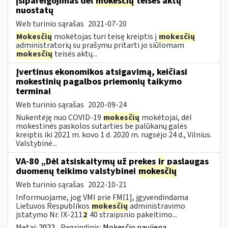
įsipareigojimas dėl
mokesčių
teisės aktų
nuostatų
Web turinio sąrašas
2021-07-20
Mokesčių
mokėtojas turi teisę kreiptis į
mokesčių
administratorių su prašymu pritarti jo siūlomam
mokesčių
teisės aktų...
Įvertinus ekonomikos atsigavimą, keičiasi
mokestinių pagalbos priemonių taikymo
terminai
Web turinio sąrašas
2020-09-24
Nukentėję nuo COVID-19
mokesčių
mokėtojai, dėl
mokestinės paskolos sutarties be palūkanų galės
kreiptis iki 2021 m. kovo 1 d. 2020 m. rugsėjo 24 d., Vilnius.
Valstybinė...
VA-80 „Dėl atsiskaitymų už prekes
ir
paslaugas
duomenų teikimo valstybinei
mokesčių
Web turinio sąrašas
2022-10-21
Informuojame, jog VMI prie FM[1], įgyvendindama
Lietuvos Respublikos
mokesčių
administravimo
įstatymo Nr. IX-211
2
40 straipsnio pakeitimo...
Metai:
2022
Pagrindinis:
Mokesčio naujiena