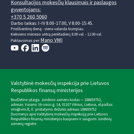
Konsultacijos mokesčių klausimais ir paslaugos
gyventojams:
+370 5 260 5060
Darbo laikas: I-IV 8.00-17.00, V 8.00-15.45.
Prieššventinę dieną - viena valanda trumpiau.
Kiekvieno mėnesio antrą penktadienį 8.00 val. - 12.00 val.
Mano VMI
Paklausimas per
Valstybinė mokesčių inspekcija prie Lietuvos
Respublikos finansų ministerijos
Biudžetinė įstaiga. Juridinio asmens kodas — 188659752,
adresas: Vasario 16-osios g. 14, 01107 Vilnius, Lietuva, el.paštas:
vmi@vmi.lt
, E. pristatymo dėžutės adresas 188659752
Duomenys apie Valstybinę mokesčių inspekciją prie Lietuvos
Respublikos finansų ministerijos kaupiami ir saugomi Juridinių
asmenų registre