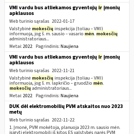
VMI vardu bus atliekamos gyventojų
ir
įmonių
apklausos
Web turinio sąrašas
2022-01-17
Valstybinė
mokesčių
inspekcija (toliau – VMI)
informuoja, jog š. m. sausio – vasario
mėn
.
mokesčių
administratoriaus...
Metai:
2022
Pagrindinis:
Naujiena
VMI vardu bus atliekamos gyventojų
ir
įmonių
apklausos
Web turinio sąrašas
2022-11-21
Valstybinė
mokesčių
inspekcija (toliau – VMI)
informuoja, jog š. m. lapkričio – gruodžio
mėn
.
mokesčių
administratoriaus...
Metai:
2022
Pagrindinis:
Naujiena
DUK dėl elektromobilių PVM atskaitos nuo 2023
metų
Web turinio sąrašas
2022-11-22
1. Įmonė, PVM mokėtoja, planuoja 2023 m. sausio mėn.
įsigyti elektromobilį iš kitos ES valstybės narės PVM