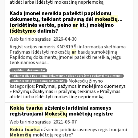
atidėti arba išdėstyti mokestinę nepriemoką
Kada įmonei nereikia pateikti papildomų
dokumentų, teikiant prašymą dėl
mokesčių
...
(pridėtinės vertės, pelno
ar
kt.) mokėjimo
išdėstymo
dalimis?
Web turinio sąrašas
2026-04-30
Registracijos numeris KM3819 Ši informacija skelbiama:
Prašymas išdėstyti mokesčių
ar
baudų sumokėjimą
Papildomų dokumentų įmonei pateikti nereikia, jeigu
tenkinamos visos...
papildomi dokumentai
kada nereikia papildomų dokumentų teikiant prašymą sudaryti mps įmonei
Mokesčių žinyno
kada nereikia papildomų dokumentų
kategorijos:
Prašymai, pažymos ir mokėjimo duomenys
» Pažymų užsakymas ir prašymų teikimas » Prašymas
atidėti arba išdėstyti mokestinę nepriemoką
Kokia
tvarka
užsienio juridiniai asmenys
registruojami
Mokesčių
mokėtojų registre
Web turinio sąrašas
2021-06-07
Kokia
tvarka
užsienio juridiniai asmenys registruojami
Mokesčių
mokėtojų registre?