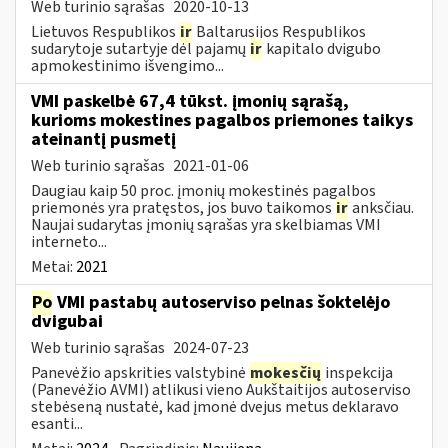
Web turinio sąrašas
2020-10-13
Lietuvos Respublikos
ir
Baltarusijos Respublikos
sudarytoje sutartyje dėl pajamų
ir
kapitalo dvigubo
apmokestinimo išvengimo...
VMI paskelbė 67,4 tūkst. įmonių sąrašą,
kurioms mokestines pagalbos priemones taikys
ateinantį pusmetį
Web turinio sąrašas
2021-01-06
Daugiau kaip 50 proc. įmonių mokestinės pagalbos
priemonės yra pratęstos, jos buvo taikomos
ir
anksčiau.
Naujai sudarytas įmonių sąrašas yra skelbiamas VMI
interneto...
Metai:
2021
Po
VMI pastabų autoserviso pelnas šoktelėjo
dvigubai
Web turinio sąrašas
2024-07-23
Panevėžio apskrities valstybinė
mokesčių
inspekcija
(Panevėžio AVMI) atlikusi vieno Aukštaitijos autoserviso
stebėseną nustatė, kad įmonė dvejus metus deklaravo
esanti...