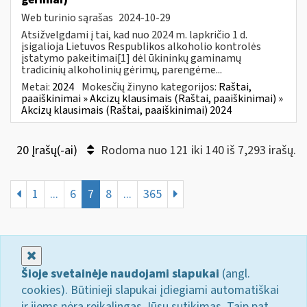
Web turinio sąrašas
2024-10-29
Atsižvelgdami į tai, kad nuo 2024 m. lapkričio 1 d.
įsigalioja Lietuvos Respublikos alkoholio kontrolės
įstatymo pakeitimai[1] dėl ūkininkų gaminamų
tradicinių alkoholinių gėrimų, parengėme...
Metai:
2024
Mokesčių žinyno kategorijos:
Raštai,
paaiškinimai » Akcizų klausimais (Raštai, paaiškinimai) »
Akcizų klausimais (Raštai, paaiškinimai) 2024
20 Įrašų(-ai)
Rodoma nuo 121 iki 140 iš 7,293 irašų.
1
...
6
7
8
...
365
Uždaryti
Šioje svetainėje naudojami slapukai
(angl.
cookies). Būtinieji slapukai įdiegiami automatiškai
ir jiems nėra reikalingas Jūsų sutikimas. Taip pat