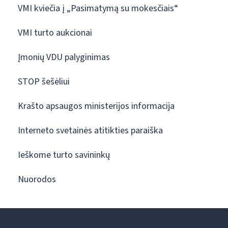
VMI kviečia į „Pasimatymą su mokesčiais“
VMI turto aukcionai
Įmonių VDU palyginimas
STOP šešėliui
Krašto apsaugos ministerijos informacija
Interneto svetainės atitikties paraiška
Ieškome turto savininkų
Nuorodos