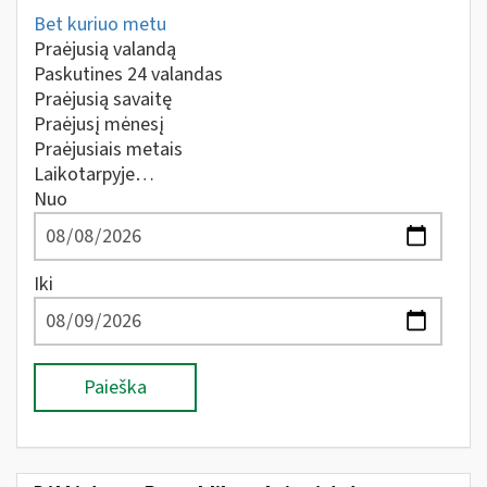
Bet kuriuo metu
Praėjusią valandą
Paskutines 24 valandas
Praėjusią savaitę
Praėjusį mėnesį
Praėjusiais metais
Laikotarpyje…
Nuo
Iki
Paieška