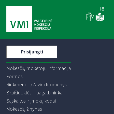
Prisijungti
Mokesčių mokėtojų informacija
Formos
Rinkmenos / Atviri duomenys
Skaičiuoklės ir pagalbininkai
Sąskaitos ir įmokų kodai
Mokesčių žinynas