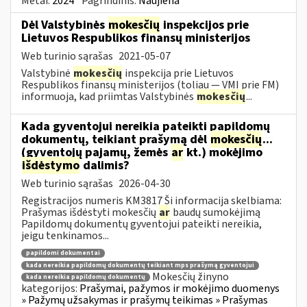
Metai:
2024
Pagrindinis:
Naujiena
Dėl Valstybinės
mokesčių
inspekcijos prie
Lietuvos Respublikos finansų ministerijos
Web turinio sąrašas
2021-05-07
Valstybinė
mokesčių
inspekcija prie Lietuvos
Respublikos finansų ministerijos (toliau — VMI prie FM)
informuoja, kad priimtas Valstybinės
mokesčių
...
Kada gyventojui nereikia pateikti papildomų
dokumentų, teikiant prašymą dėl
mokesčių
...
(gyventojų pajamų, žemės
ar
kt.) mokėjimo
išdėstymo
dalimis?
Web turinio sąrašas
2026-04-30
Registracijos numeris KM3817 Ši informacija skelbiama:
Prašymas išdėstyti mokesčių
ar
baudų sumokėjimą
Papildomų dokumentų gyventojui pateikti nereikia,
jeigu tenkinamos...
papildomi dokumentai
kada nereikia papildomų dokumentų teikiant mps prašymą gyventojui
Mokesčių žinyno
kada nereikia papildomų dokumentų
kategorijos:
Prašymai, pažymos ir mokėjimo duomenys
» Pažymų užsakymas ir prašymų teikimas » Prašymas