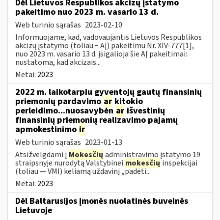
Dėl Lietuvos Respublikos akcizų įstatymo
pakeitimo nuo 2023 m. vasario 13 d.
Web turinio sąrašas
2023-02-10
Informuojame, kad, vadovaujantis Lietuvos Respublikos
akcizų įstatymo (toliau − AĮ) pakeitimu Nr. XIV-777[1],
nuo 2023 m. vasario 13 d. įsigalioja šie AĮ pakeitimai:
nustatoma, kad akcizais...
Metai:
2023
2022 m. laikotarpiu gyventojų gautų finansinių
priemonių pardavimo
ar
kitokio
perleidimo...nuosavybėn
ar
išvestinių
finansinių priemonių realizavimo pajamų
apmokestinimo
ir
Web turinio sąrašas
2023-01-13
Atsižvelgdami į
Mokesčių
administravimo įstatymo 19
straipsnyje nurodytą Valstybinei
mokesčių
inspekcijai
(toliau — VMI) keliamą uždavinį „padėti...
Metai:
2023
Dėl Baltarusijos įmonės nuolatinės buveinės
Lietuvoje