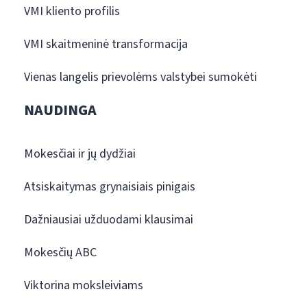
VMI kliento profilis
VMI skaitmeninė transformacija
Vienas langelis prievolėms valstybei sumokėti
NAUDINGA
Mokesčiai ir jų dydžiai
Atsiskaitymas grynaisiais pinigais
Dažniausiai užduodami klausimai
Mokesčių ABC
Viktorina moksleiviams