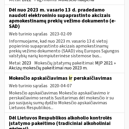
Dėl nuo 2023 m. vasario 13 d. pradedamo
naudoti elektroninio supaprastinto akcizais
apmokestinamų prekių vežimo dokumento (e-
SAD)
Web turinio sąrašas
2023-02-09
Informuojame, kad nuo 2023 m. vasario 13 d. vietoj
popierinio supaprastinto akcizais apmokestinamų
prekių vežimo dokumento (SAAD) visų Europos Sąjungos
valstybių narių kompiuterinėse sistemose bus...
Metai:
2023
Mokesčių įstatymų pakeitimai:
MĮP 2021 »
Akcizų mokesčių pakeitimai nuo 2023 m.
Mokesčio apskaičiavimas
ir
perskaičiavimas
Web turinio sąrašas
2020-04-07
Mokesčio apskaičiavimas Mokesčio apskaičiavimo ir
perskaičiavimo senatis Susitarimas dėl mokesčio ir su
juo susijusių sumų dydžio Mokesčio apskaičiavimas
Lietuvos Respublikos...
Dėl Lietuvos Respublikos alkoholio kontrolės
įstatymo pakeitimo (tradiciniai alkoholiniai
gėrimai)