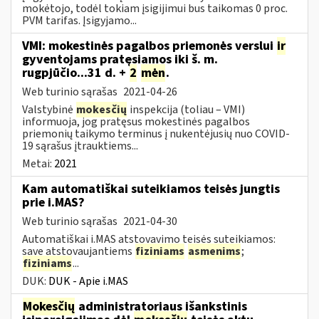
mokėtojo, todėl tokiam įsigijimui bus taikomas 0 proc.
PVM tarifas. Įsigyjamo...
VMI: mokestinės pagalbos priemonės verslui
ir
gyventojams pratęsiamos iki š. m.
rugpjūčio...31 d. +
2
mėn
.
Web turinio sąrašas
2021-04-26
Valstybinė
mokesčių
inspekcija (toliau – VMI)
informuoja, jog pratęsus mokestinės pagalbos
priemonių taikymo terminus į nukentėjusių nuo COVID-
19 sąrašus įtrauktiems...
Metai:
2021
Kam automatiškai suteikiamos teisės jungtis
prie i.MAS?
Web turinio sąrašas
2021-04-30
Automatiškai i.MAS atstovavimo teisės suteikiamos:
save atstovaujantiems
fiziniams
asmenims
;
fiziniams
...
DUK:
DUK - Apie i.MAS
Mokesčių
administratoriaus išankstinis