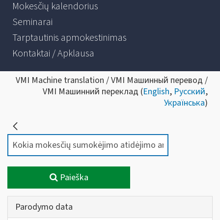
Mokesčių kalendorius
Seminarai
Tarptautinis apmokestinimas
Kontaktai / Apklausa
VMI Machine translation / VMI Машинный перевод /
VMI Машинний переклад (
English
,
Русский
,
Українська
)
Paieška
Parodymo data