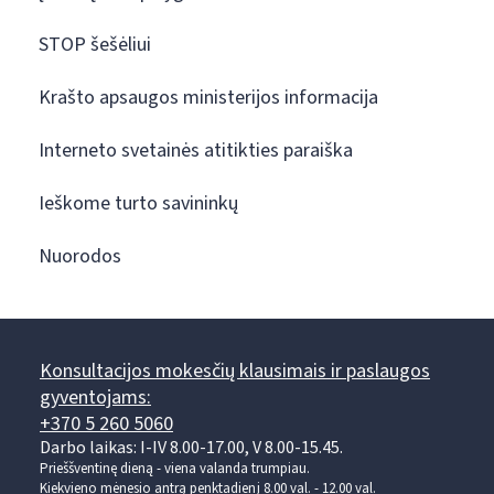
STOP šešėliui
Krašto apsaugos ministerijos informacija
Interneto svetainės atitikties paraiška
Ieškome turto savininkų
Nuorodos
Konsultacijos mokesčių klausimais ir paslaugos
gyventojams:
+370 5 260 5060
Darbo laikas: I-IV 8.00-17.00, V 8.00-15.45.
Prieššventinę dieną - viena valanda trumpiau.
Kiekvieno mėnesio antrą penktadienį 8.00 val. - 12.00 val.