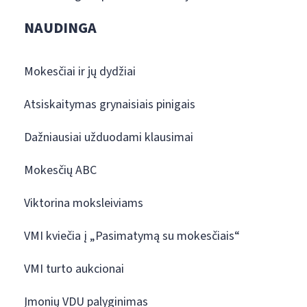
NAUDINGA
Mokesčiai ir jų dydžiai
Atsiskaitymas grynaisiais pinigais
Dažniausiai užduodami klausimai
Mokesčių ABC
Viktorina moksleiviams
VMI kviečia į „Pasimatymą su mokesčiais“
VMI turto aukcionai
Įmonių VDU palyginimas