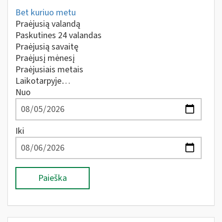
Bet kuriuo metu
Praėjusią valandą
Paskutines 24 valandas
Praėjusią savaitę
Praėjusį mėnesį
Praėjusiais metais
Laikotarpyje…
Nuo
Iki
Paieška