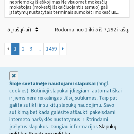
nepriemokų išieškojimas Ne visuomet mokesčių
mokėtojas (mokestį išskaičiuojantis asmuo) gali
įstatymų nustatytais terminais sumokėti mokesčius...
5 Įrašų(-ai)
Rodoma nuo 1 iki 5 iš 7,292 irašų.
1
2
3
...
1459
Uždaryti
Šioje svetainėje naudojami slapukai
(angl.
cookies). Būtinieji slapukai įdiegiami automatiškai
ir jiems nėra reikalingas Jūsų sutikimas. Taip pat
galite sutikti ir su kitų slapukų naudojimu. Savo
sutikimą bet kada galėsite atšaukti pakeisdami
interneto naršyklės nustatymus ir ištrindami
įrašytus slapukus. Daugiau informacijos
Slapukų
politika
;
Privatumo politika.