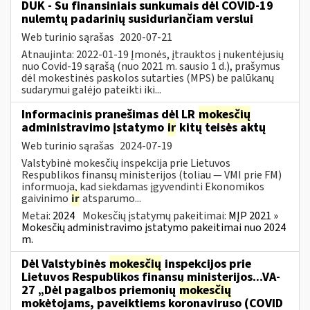
DUK - Su finansiniais sunkumais dėl COVID-19
nulemtų padarinių susiduriančiam verslui
Web turinio sąrašas
2020-07-21
Atnaujinta: 2022-01-19 Įmonės, įtrauktos į nukentėjusių
nuo Covid-19 sąrašą (nuo 2021 m. sausio 1 d.), prašymus
dėl mokestinės paskolos sutarties (MPS) be palūkanų
sudarymui galėjo pateikti iki...
Informacinis pranešimas dėl LR
mokesčių
administravimo įstatymo
ir
kitų teisės aktų
Web turinio sąrašas
2024-07-19
Valstybinė mokesčių inspekcija prie Lietuvos
Respublikos finansų ministerijos (toliau — VMI prie FM)
informuoja, kad siekdamas įgyvendinti Ekonomikos
gaivinimo
ir
atsparumo...
Metai:
2024
Mokesčių įstatymų pakeitimai:
MĮP 2021 »
Mokesčių administravimo įstatymo pakeitimai nuo 2024
m.
Dėl Valstybinės
mokesčių
inspekcijos prie
Lietuvos Respublikos finansų ministerijos...VA-
27 „Dėl pagalbos priemonių
mokesčių
mokėtojams, paveiktiems koronaviruso (COVID