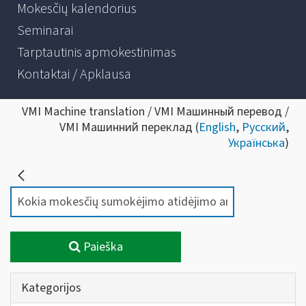
Mokesčių kalendorius
Seminarai
Tarptautinis apmokestinimas
Kontaktai / Apklausa
VMI Machine translation / VMI Машинный перевод /
VMI Машинний переклад (
English
,
Русский
,
Українська
)
Paieška
Kategorijos