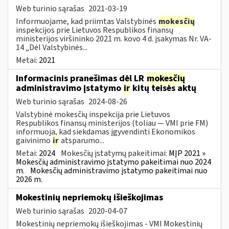
Web turinio sąrašas
2021-03-19
Informuojame, kad priimtas Valstybinės
mokesčių
inspekcijos prie Lietuvos Respublikos finansų
ministerijos viršininko 2021 m. kovo 4 d. įsakymas Nr. VA-
14 „Dėl Valstybinės...
Metai:
2021
Informacinis pranešimas dėl LR
mokesčių
administravimo įstatymo
ir
kitų teisės aktų
Web turinio sąrašas
2024-08-26
Valstybinė mokesčių inspekcija prie Lietuvos
Respublikos finansų ministerijos (toliau — VMI prie FM)
informuoja, kad siekdamas įgyvendinti Ekonomikos
gaivinimo
ir
atsparumo...
Metai:
2024
Mokesčių įstatymų pakeitimai:
MĮP 2021 »
Mokesčių administravimo įstatymo pakeitimai nuo 2024
m.
Mokesčių administravimo įstatymo pakeitimai nuo
2026 m.
Mokestinių nepriemokų išieškojimas
Web turinio sąrašas
2020-04-07
Mokestinių nepriemokų išieškojimas - VMI Mokestinių