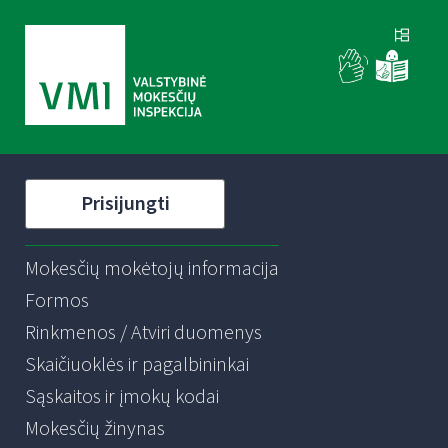
Prisijungti
Mokesčių mokėtojų informacija
Formos
Rinkmenos / Atviri duomenys
Skaičiuoklės ir pagalbininkai
Sąskaitos ir įmokų kodai
Mokesčių žinynas