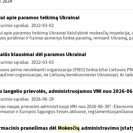
:
2024
lui apie paramos teikimą Ukrainai
urinio sąrašas
2022-03-02
ui apie paramos teikimą Ukrainai Valstybinė mokesčių inspekcija, a
vos juridiniai ir fiziniai asmenys teikia paramą, remiant Ukrainą, pa
alūs klausimai dėl paramos Ukrainai
urinio sąrašas
2022-03-03
tuvos pelno nesiekianti organizacija (PNO) teikia kitai Lietuvos 
autinei organizacijai, ne Lietuvių bendruomenei Ukrainoje). Ar laiky
o langelio prievolės, administruojamos VMI nuo 2026-06
urinio sąrašas
2026-06-29
ias naujas prievoles administruoja VMI nuo 2026-06-30? -Ekonomin
ymuose ir Europos Sąjungos teisės aktuose, reglamentuojančiuose 
rmacinis pranešimas dėl
Mokesčių
administravimo įstat