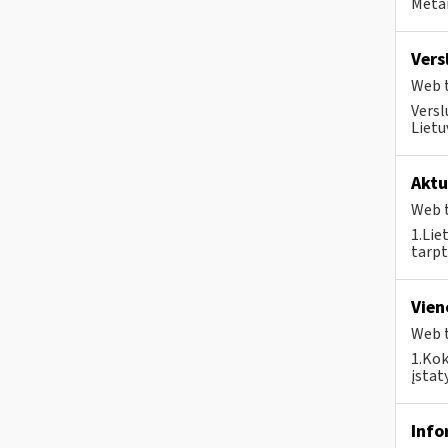
Metai
Vers
Web t
Versl
Lietu
Aktu
Web t
1.Lie
tarpt
Vien
Web t
1.Kok
įstat
Info