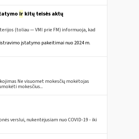
statymo
ir
kitų teisės aktų
erijos (toliau — VMI prie FM) informuoja, kad
istravimo įstatymo pakeitimai nuo 2024 m.
eškojimas Ne visuomet mokesčių mokėtojas
umokėti mokesčius...
nės verslui, nukentėjusiam nuo COVID-19 - iki