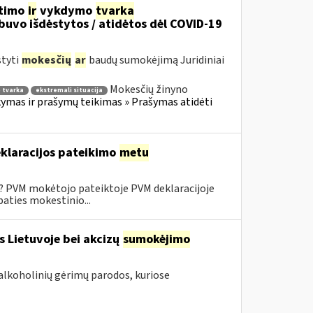
itimo
ir
vykdymo
tvarka
uvo išdėstytos / atidėtos dėl COVID-19
styti
mokesčių
ar
baudų sumokėjimą Juridiniai
Mokesčių žinyno
 tvarka
ekstremali situacija
mas ir prašymų teikimas » Prašymas atidėti
klaracijos pateikimo
metu
0? PVM mokėtojo pateiktoje PVM deklaracijoje
aties mokestinio...
s Lietuvoje bei akcizų
sumokėjimo
alkoholinių gėrimų parodos, kuriose