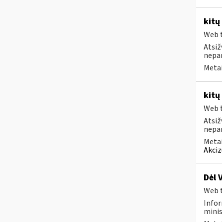
kitų
Web t
Atsiž
nepa
Metai
kitų
Web t
Atsiž
nepa
Metai
Akciz
Dėl 
Web t
Infor
minis