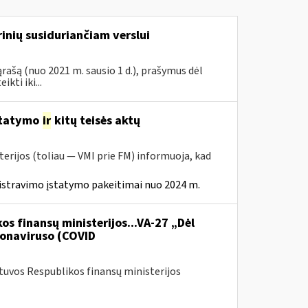
inių susiduriančiam verslui
rašą (nuo 2021 m. sausio 1 d.), prašymus dėl
ti iki...
statymo
ir
kitų teisės aktų
erijos (toliau — VMI prie FM) informuoja, kad
istravimo įstatymo pakeitimai nuo 2024 m.
os finansų ministerijos...VA-27 „Dėl
onaviruso (COVID
etuvos Respublikos finansų ministerijos