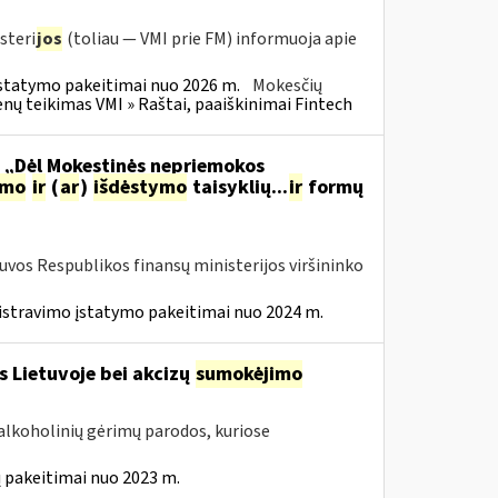
steri
jos
(toliau — VMI prie FM) informuoja apie
statymo pakeitimai nuo 2026 m.
Mokesčių
 teikimas VMI » Raštai, paaiškinimai Fintech
o „Dėl Mokestinės nepriemokos
imo
ir
(
ar
)
išdėstymo
taisyklių...
ir
formų
tuvos Respublikos finansų ministerijos viršininko
istravimo įstatymo pakeitimai nuo 2024 m.
s Lietuvoje bei akcizų
sumokėjimo
alkoholinių gėrimų parodos, kuriose
 pakeitimai nuo 2023 m.