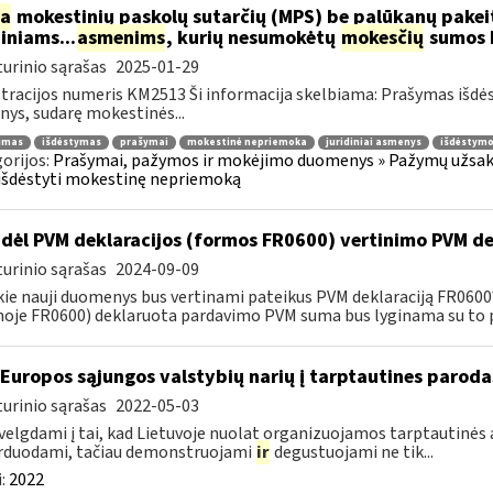
ia
mokestinių paskolų sutarčių (MPS) be palūkanų pake
diniams...
asmenims
, kurių nesumokėtų
mokesčių
sumos b
urinio sąrašas
2025-01-29
tracijos numeris KM2513 Ši informacija skelbiama: Prašymas išdė
ys, sudarę mokestinės...
jimas
išdėstymas
prašymai
mokestinė nepriemoka
juridiniai asmenys
išdėstymo
orijos:
Prašymai, pažymos ir mokėjimo duomenys » Pažymų užsaky
išdėstyti mokestinę nepriemoką
dėl PVM deklaracijos (formos FR0600) vertinimo PVM de
urinio sąrašas
2024-09-09
kie nauji duomenys bus vertinami pateikus PVM deklaraciją FR060
oje FR0600) deklaruota pardavimo PVM suma bus lyginama su to p
 Europos sąjungos valstybių narių į tarptautines paroda
urinio sąrašas
2022-05-03
velgdami į tai, kad Lietuvoje nuolat organizuojamos tarptautinės 
rduodami, tačiau demonstruojami
ir
degustuojami ne tik...
:
2022