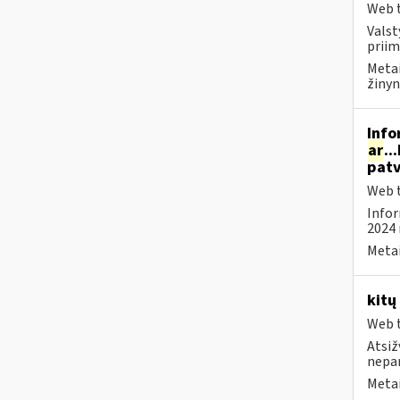
Web t
Valst
priim
Metai
žinyn
Info
ar
..
patv
Web t
Infor
2024 
Metai
kitų
Web t
Atsiž
nepa
Metai