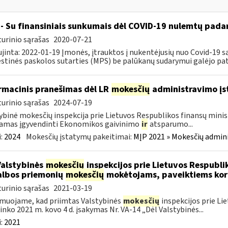
- Su finansiniais sunkumais dėl COVID-19 nulemtų padar
urinio sąrašas
2020-07-21
jinta: 2022-01-19 Įmonės, įtrauktos į nukentėjusių nuo Covid-19 są
tinės paskolos sutarties (MPS) be palūkanų sudarymui galėjo pateik
rmacinis pranešimas dėl LR
mokesčių
administravimo į
urinio sąrašas
2024-07-19
ybinė mokesčių inspekcija prie Lietuvos Respublikos finansų minist
amas įgyvendinti Ekonomikos gaivinimo
ir
atsparumo...
:
2024
Mokesčių įstatymų pakeitimai:
MĮP 2021 » Mokesčių admin
Valstybinės
mokesčių
inspekcijos prie Lietuvos Respublik
lbos priemonių
mokesčių
mokėtojams, paveiktiems kor
urinio sąrašas
2021-03-19
muojame, kad priimtas Valstybinės
mokesčių
inspekcijos prie Li
ninko 2021 m. kovo 4 d. įsakymas Nr. VA-14 „Dėl Valstybinės...
:
2021