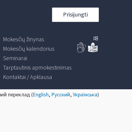
Prisijungti
Mokesčių žinynas
Mokesčių kalendorius
Seminarai
Tarptautinis apmokestinimas
Kontaktai / Apklausa
ний переклад (
English
,
Русский
,
Українська
)