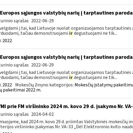
 Europos sąjungos valstybių narių į tarptautines paroda
urinio sąrašas
2022-06-29
velgdami į tai, kad Lietuvoje nuolat organizuojamos tarptautinės 
rduodami, tačiau demonstruojami
ir
degustuojami ne tik...
:
2022
 Europos sąjungos valstybių narių į tarptautines paroda
urinio sąrašas
2022-06-29
velgdami į tai, kad Lietuvoje nuolat organizuojamos tarptautinės 
rduodami, tačiau demonstruojami
ir
degustuojami ne tik...
:
2022
Mokesčių žinyno kategorijos:
Mokesčių įstatymų pakeitima
ų pakeitimai 2022 m.
VMI prie FM viršininko 2024 m. kovo 29 d. įsakymo Nr. VA
urinio sąrašas
2024-04-02
muojame, kad 2024 m. kovo 29 d. priimtas Valstybinės mokesčių in
terijos viršininko įsakymas Nr. VA-33 „Dėl Elektroninio kvito naudo