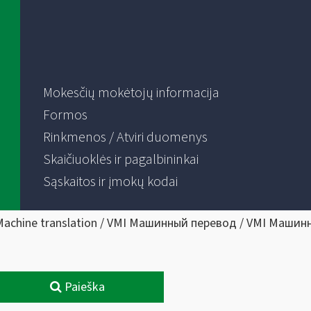
Mokesčių mokėtojų informacija
Formos
Rinkmenos / Atviri duomenys
Skaičiuoklės ir pagalbininkai
Sąskaitos ir įmokų kodai
Machine translation / VMI Машинный перевод / VMI Машин
Paieška