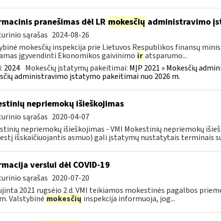
rmacinis pranešimas dėl LR
mokesčių
administravimo į
urinio sąrašas
2024-08-26
ybinė mokesčių inspekcija prie Lietuvos Respublikos finansų minist
amas įgyvendinti Ekonomikos gaivinimo
ir
atsparumo...
:
2024
Mokesčių įstatymų pakeitimai:
MĮP 2021 » Mokesčių admin
čių administravimo įstatymo pakeitimai nuo 2026 m.
stinių nepriemokų išieškojimas
urinio sąrašas
2020-04-07
tinių nepriemokų išieškojimas - VMI Mokestinių nepriemokų iši
stį išskaičiuojantis asmuo) gali įstatymų nustatytais terminais s
rmacija verslui dėl COVID-19
urinio sąrašas
2020-07-20
jinta 2021 rugsėjo 2 d. VMI teikiamos mokestinės pagalbos priemo
m. Valstybinė
mokesčių
inspekcija informuoja, jog...