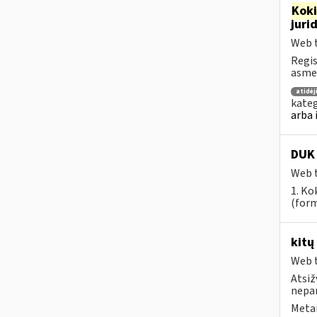
Kok
juri
Web t
Regis
asmen
atidė
kateg
arba 
DUK 
Web t
1. Ko
(form
kitų
Web t
Atsiž
nepa
Metai