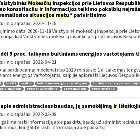
Valstybinės
Mokesčių
Inspekcijos prie Lietuvos Respublik
ino konsultacijų
ir
informacijos teikimo pokalbių neįrašan
remaliosios
situacijos
metu
“ patvirtinimo
urinio sąrašas
2020-11-18
jinimo data: 2020-11-18 Valstybinė mokesčių inspekcija prie Lietu
muoja, kad Valstybinės mokesčių inspekcijos prie Lietuvos Respubli
dėl 9 proc. taikymo buitiniams energijos vartotojams
urinio sąrašas
2022-04-21
kiai parduodamai medienai nuo 2019 m. sausio 1 d. taikomas lengvat
niams energijos vartotojams, kaip jie apibrėžti Lietuvos Respubliko
1
kn4401
malkos
buitiniams energijos vartotojams
buitiniams energijos vartotoj
centai malkoms
9 procentai medienai
9 proc malkoms
9 proc medienai
apie administracines baudas, jų sumokėjimą
ir
išieškoj
urinio sąrašas
2022-03-09
r galima rasti informaciją apie paskirtų baudų už administraciniu
kinimus, kur galite rasti informaciją apie paskirtų...