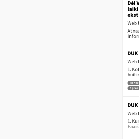
Dėl 
laik
ekst
Web t
Atnau
infor
DUK 
Web t
1. Ko
buiti
kn 440
9 pro
DUK 
Web t
1. Ku
Paaiš