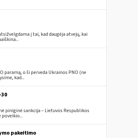
tsižvelgdama į tai, kad daugėja atvejų, kai
aiškina...
PNO paramą, o ši perveda Ukrainos PNO (ne
sime, kad...
-30
ė piniginė sankcija – Lietuvos Respublikos
poveikio...
ymo pakeitimo