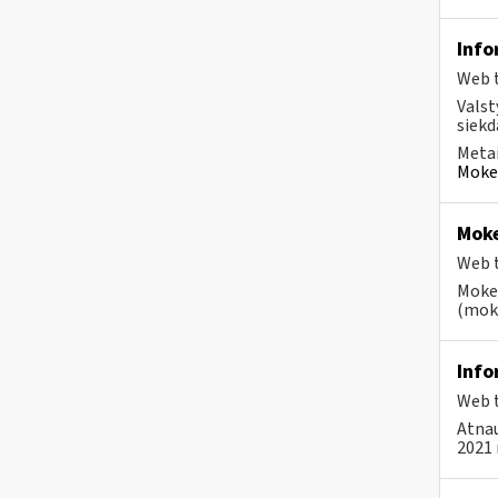
Info
Web t
Valst
siekd
Metai
Mokes
Moke
Web t
Mokes
(moke
Info
Web t
Atnau
2021 