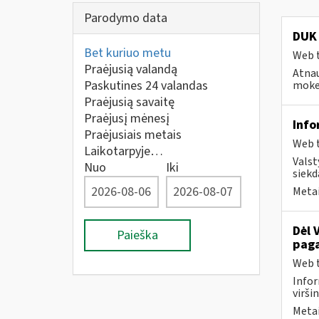
Parodymo data
DUK 
Bet kuriuo metu
Web t
Praėjusią valandą
Atnau
Paskutines 24 valandas
mokes
Praėjusią savaitę
Praėjusį mėnesį
Info
Praėjusiais metais
Web t
Laikotarpyje…
Valst
Nuo
Iki
siekd
Metai
Dėl 
Paieška
paga
Web t
Infor
virši
Metai