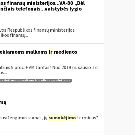
os finansų ministerijos...VA-80 „Dėl
čiais telefonais...valstybės lygio
vos Respublikos finansų ministerijos
kos finansų...
 tiekiamoms malkoms
ir
medienos
inis 9 proc. PVM tarifas? Nuo 2019 m. sausio 1 d.
s...
ams tiekiamoms malkoms ir medienos produktams
imą
s nusižengimus sumas, jų
sumokėjimo
terminus?