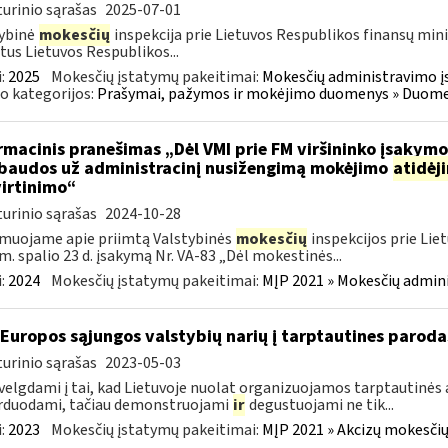
urinio sąrašas
2025-07-01
ybinė
mokesčių
inspekcija prie Lietuvos Respublikos finansų mini
tus Lietuvos Respublikos...
:
2025
Mokesčių įstatymų pakeitimai:
Mokesčių administravimo į
o kategorijos:
Prašymai, pažymos ir mokėjimo duomenys » Duomenų
rmacinis pranešimas „Dėl VMI prie FM viršininko įsakym
.baudos už administracinį nusižengimą mokėjimo
atidėj
irtinimo“
urinio sąrašas
2024-10-28
muojame apie priimtą Valstybinės
mokesčių
inspekcijos prie Lie
m. spalio 23 d. įsakymą Nr. VA-83 „Dėl mokestinės...
:
2024
Mokesčių įstatymų pakeitimai:
MĮP 2021 » Mokesčių admin
 Europos sąjungos valstybių narių į tarptautines paroda
urinio sąrašas
2023-05-03
velgdami į tai, kad Lietuvoje nuolat organizuojamos tarptautinės 
rduodami, tačiau demonstruojami
ir
degustuojami ne tik...
:
2023
Mokesčių įstatymų pakeitimai:
MĮP 2021 » Akcizų mokesčių