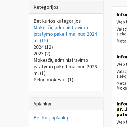
Kategorijos
Info
Bet kurios kategorijos
Web t
Mokesčių administravimo
Valst
įstatymo pakeitimai nuo 2024
siekd
m.
(15)
Metai
2024
(12)
2023
(2)
Info
Mokesčių administravimo
Web t
įstatymo pakeitimai nuo 2026
Valst
m.
(1)
siekd
Pelno mokestis
(1)
Metai
Mokes
Aplankai
Info
ar
..
patv
Bet kurį aplanką
Web t