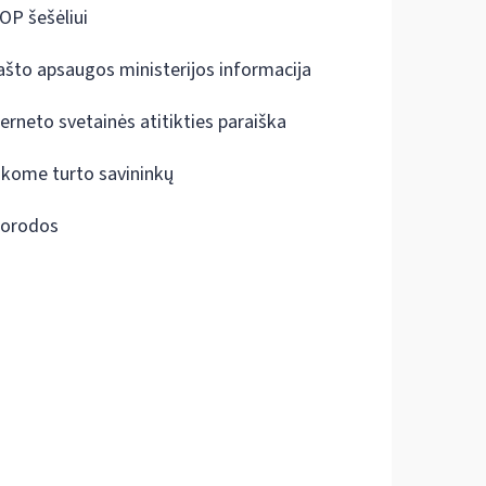
OP šešėliui
ašto apsaugos ministerijos informacija
terneto svetainės atitikties paraiška
škome turto savininkų
orodos