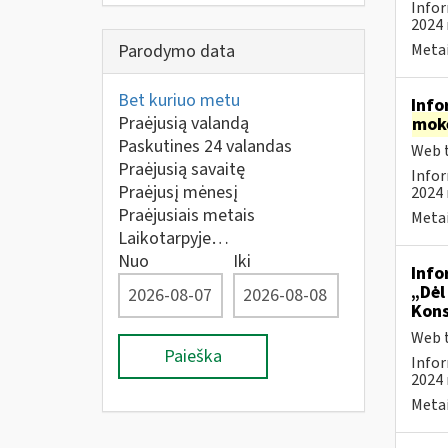
Infor
2024 
Parodymo data
Metai
Bet kuriuo metu
Info
Praėjusią valandą
mok
Paskutines 24 valandas
Web t
Praėjusią savaitę
Infor
Praėjusį mėnesį
2024 
Praėjusiais metais
Metai
Laikotarpyje…
Nuo
Iki
Info
„Dėl
Kons
Web t
Paieška
Infor
2024 
Metai