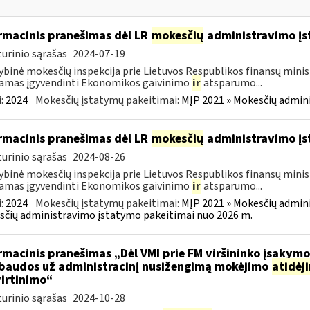
rmacinis pranešimas dėl LR
mokesčių
administravimo į
urinio sąrašas
2024-07-19
ybinė mokesčių inspekcija prie Lietuvos Respublikos finansų minist
amas įgyvendinti Ekonomikos gaivinimo
ir
atsparumo...
:
2024
Mokesčių įstatymų pakeitimai:
MĮP 2021 » Mokesčių admin
rmacinis pranešimas dėl LR
mokesčių
administravimo į
urinio sąrašas
2024-08-26
ybinė mokesčių inspekcija prie Lietuvos Respublikos finansų minist
amas įgyvendinti Ekonomikos gaivinimo
ir
atsparumo...
:
2024
Mokesčių įstatymų pakeitimai:
MĮP 2021 » Mokesčių admin
čių administravimo įstatymo pakeitimai nuo 2026 m.
rmacinis pranešimas „Dėl VMI prie FM viršininko įsakym
.baudos už administracinį nusižengimą mokėjimo
atidėj
irtinimo“
urinio sąrašas
2024-10-28