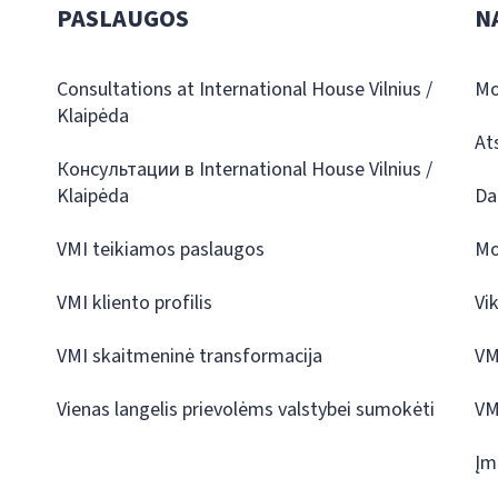
PASLAUGOS
N
Consultations at International House Vilnius /
Mo
Klaipėda
At
Консультации в International House Vilnius /
Klaipėda
Da
VMI teikiamos paslaugos
Mo
VMI kliento profilis
Vi
VMI skaitmeninė transformacija
VM
Vienas langelis prievolėms valstybei sumokėti
VM
Įm