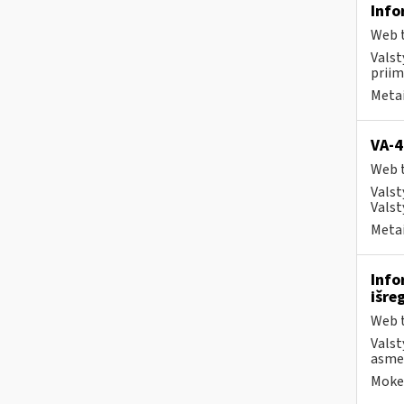
Info
Web t
Valst
priim
Metai
VA-4
Web t
Valst
Valst
Metai
Info
išre
Web t
Valst
asmen
Mokes