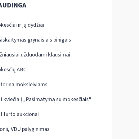
AUDINGA
kesčiai ir jų dydžiai
siskaitymas grynaisiais pinigais
žniausiai užduodami klausimai
kesčių ABC
ktorina moksleiviams
I kviečia į „Pasimatymą su mokesčiais“
I turto aukcionai
onių VDU palyginimas