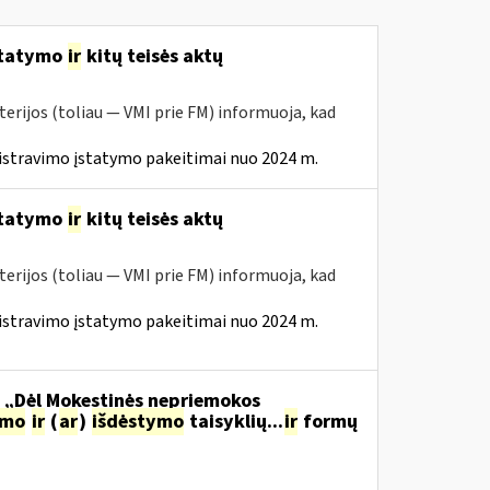
statymo
ir
kitų teisės aktų
erijos (toliau — VMI prie FM) informuoja, kad
istravimo įstatymo pakeitimai nuo 2024 m.
statymo
ir
kitų teisės aktų
erijos (toliau — VMI prie FM) informuoja, kad
istravimo įstatymo pakeitimai nuo 2024 m.
o „Dėl Mokestinės nepriemokos
imo
ir
(
ar
)
išdėstymo
taisyklių...
ir
formų