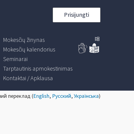
Prisijungti
Mokesčių žinynas
Mokesčių kalendorius
Seminarai
Tarptautinis apmokestinimas
Kontaktai / Apklausa
ний переклад (
English
,
Русский
,
Українська
)