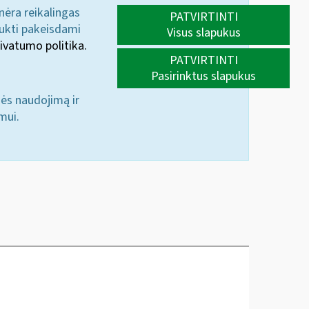
 nėra reikalingas
PATVIRTINTI
aukti pakeisdami
Visus slapukus
ivatumo politika.
PATVIRTINTI
Pasirinktus slapukus
nės naudojimą ir
mui.