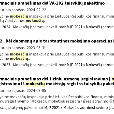
rmacinis pranešimas dėl VA-102 taisyklių pakeitimo
urinio sąrašas
2024-02-22
ybinė
mokesčių
inspekcija prie Lietuvos Respublikos finansų mini
tą Valstybinės
mokesčių
...
:
2024
Mokesčių įstatymų pakeitimai:
MĮP 2021 » Mokesčių admin
2 „Dėl duomenų apie tarptautines mokėjimo operacijas
urinio sąrašas
2023-05-31
ybinė
mokesčių
inspekcija prie Lietuvos Respublikos finansų mini
ybinė
mokesčių
...
:
2023
Mokesčių įstatymų pakeitimai:
MĮP 2021 » Mokesčių admin
rmacinis pranešimas dėl fizinių asmenų įregistravimo į
m
gistravimo iš
mokesčių
mokėtojų registro taisyklių pake
urinio sąrašas
2024-08-05
ybinė mokesčių inspekcija prie Lietuvos Respublikos finansų minist
ų įregistravimo į Mokesčių mokėtojų registrą / išregistravimo iš M
čių įstatymų pakeitimai:
MĮP 2021 » Mokesčių administravimo įs