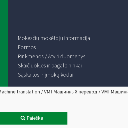
Mokesčių mokėtojų informacija
Formos
Rinkmenos / Atviri duomenys
Skaičiuoklės ir pagalbininkai
Sąskaitos ir įmokų kodai
Machine translation / VMI Машинный перевод / VMI Машин
Paieška