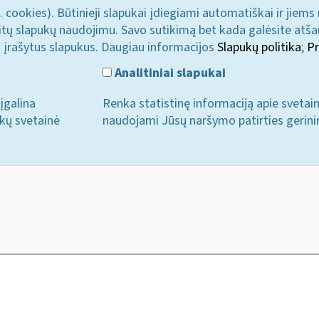
. cookies). Būtinieji slapukai įdiegiami automatiškai ir jiems
u kitų slapukų naudojimu. Savo sutikimą bet kada galėsite atš
i įrašytus slapukus. Daugiau informacijos
Slapukų politika
;
Pr
Analitiniai slapukai
įgalina
Renka statistinę informaciją apie svetai
ukų svetainė
naudojami Jūsų naršymo patirties gerini