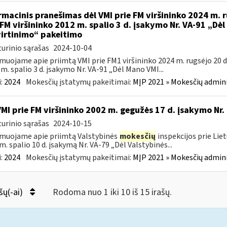
rmacinis pranešimas dėl VMI prie FM viršininko 2024 m. r
 FM viršininko 2012 m. spalio 3 d. įsakymo Nr. VA-91 „Dė
irtinimo“ pakeitimo
urinio sąrašas
2024-10-04
muojame apie priimtą VMI prie FM1 viršininko 2024 m. rugsėjo 20 d.
m. spalio 3 d. įsakymo Nr. VA-91 „Dėl Mano VMI...
:
2024
Mokesčių įstatymų pakeitimai:
MĮP 2021 » Mokesčių admin
VMI prie FM viršininko 2002 m. gegužės 17 d. įsakymo Nr.
urinio sąrašas
2024-10-15
muojame apie priimtą Valstybinės
mokesčių
inspekcijos prie Lie
m. spalio 10 d. įsakymą Nr. VA-79 „Dėl Valstybinės...
:
2024
Mokesčių įstatymų pakeitimai:
MĮP 2021 » Mokesčių admin
šų(-ai)
Rodoma nuo 1 iki 10 iš 15 irašų.