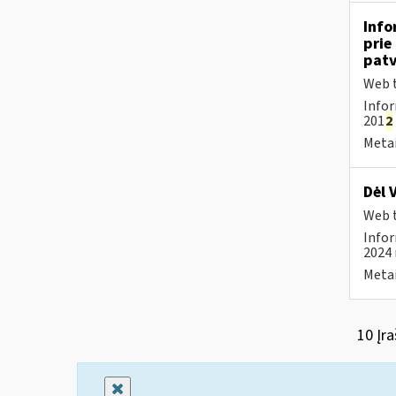
Info
prie
patv
Web t
Infor
201
2
Metai
Dėl 
Web t
Infor
2024 
Metai
10 Įra
Uždaryti