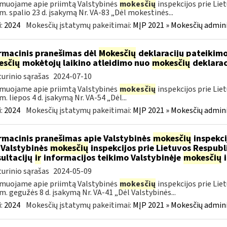
muojame apie priimtą Valstybinės
mokesčių
inspekcijos prie Lie
m. spalio 23 d. įsakymą Nr. VA-83 „Dėl mokestinės...
:
2024
Mokesčių įstatymų pakeitimai:
MĮP 2021 » Mokesčių admin
rmacinis pranešimas dėl
Mokesčių
deklaracijų pateikimo
esčių
mokėtojų laikino atleidimo nuo
mokesčių
deklarac
urinio sąrašas
2024-07-10
muojame apie priimtą Valstybinės
mokesčių
inspekcijos prie Lie
m. liepos 4 d. įsakymą Nr. VA-54 „Dėl...
:
2024
Mokesčių įstatymų pakeitimai:
MĮP 2021 » Mokesčių admin
rmacinis pranešimas apie Valstybinės
mokesčių
inspekci
 Valstybinės
mokesčių
inspekcijos prie Lietuvos Respubli
ultacijų
ir
informacijos teikimo Valstybinėje
mokesčių
i
urinio sąrašas
2024-05-09
muojame apie priimtą Valstybinės
mokesčių
inspekcijos prie Lie
m. gegužės 8 d. įsakymą Nr. VA-41 „Dėl Valstybinės...
:
2024
Mokesčių įstatymų pakeitimai:
MĮP 2021 » Mokesčių admin