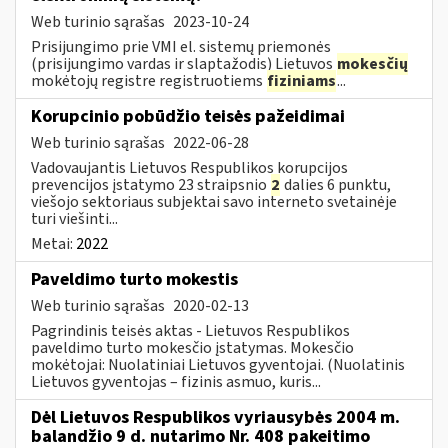
Web turinio sąrašas
2023-10-24
Prisijungimo prie VMI el. sistemų priemonės
(prisijungimo vardas ir slaptažodis) Lietuvos
mokesčių
mokėtojų registre registruotiems
fiziniams
...
Korupcinio pobūdžio teisės pažeidimai
Web turinio sąrašas
2022-06-28
Vadovaujantis Lietuvos Respublikos korupcijos
prevencijos įstatymo 23 straipsnio
2
dalies 6 punktu,
viešojo sektoriaus subjektai savo interneto svetainėje
turi viešinti...
Metai:
2022
Paveldimo turto mokestis
Web turinio sąrašas
2020-02-13
Pagrindinis teisės aktas - Lietuvos Respublikos
paveldimo turto mokesčio įstatymas. Mokesčio
mokėtojai: Nuolatiniai Lietuvos gyventojai. (Nuolatinis
Lietuvos gyventojas – fizinis asmuo, kuris...
Dėl Lietuvos Respublikos vyriausybės 2004 m.
balandžio 9 d. nutarimo Nr. 408 pakeitimo