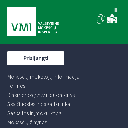
Prisijungti
Mokesčių mokėtojų informacija
Formos
Rinkmenos / Atviri duomenys
Skaičiuoklės ir pagalbininkai
Sąskaitos ir įmokų kodai
Mokesčių žinynas