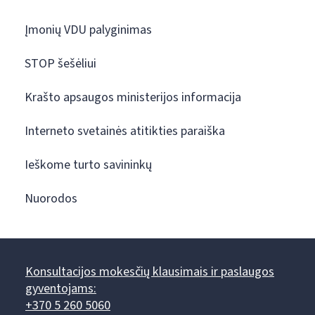
Įmonių VDU palyginimas
STOP šešėliui
Krašto apsaugos ministerijos informacija
Interneto svetainės atitikties paraiška
Ieškome turto savininkų
Nuorodos
Konsultacijos mokesčių klausimais ir paslaugos
gyventojams:
+370 5 260 5060