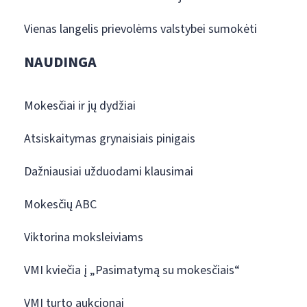
Vienas langelis prievolėms valstybei sumokėti
NAUDINGA
Mokesčiai ir jų dydžiai
Atsiskaitymas grynaisiais pinigais
Dažniausiai užduodami klausimai
Mokesčių ABC
Viktorina moksleiviams
VMI kviečia į „Pasimatymą su mokesčiais“
VMI turto aukcionai