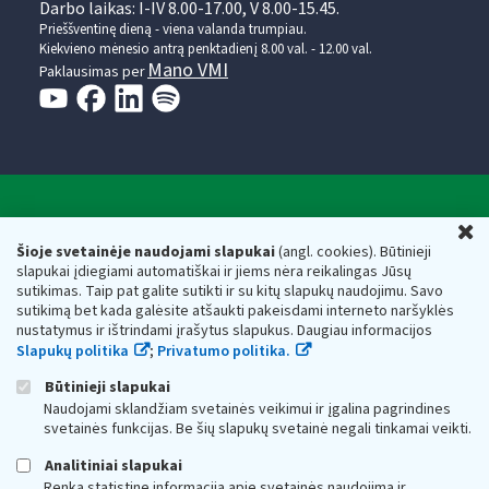
Darbo laikas: I-IV 8.00-17.00, V 8.00-15.45.
Prieššventinę dieną - viena valanda trumpiau.
Kiekvieno mėnesio antrą penktadienį 8.00 val. - 12.00 val.
Mano VMI
Paklausimas per
Valstybinė mokesčių inspekcija prie Lietuvos
U
Respublikos finansų ministerijos
Šioje svetainėje naudojami slapukai
(angl. cookies). Būtinieji
slapukai įdiegiami automatiškai ir jiems nėra reikalingas Jūsų
Biudžetinė įstaiga. Juridinio asmens kodas — 188659752,
sutikimas. Taip pat galite sutikti ir su kitų slapukų naudojimu. Savo
adresas: Vasario 16-osios g. 14, 01107 Vilnius, Lietuva, el.paštas:
sutikimą bet kada galėsite atšaukti pakeisdami interneto naršyklės
vmi@vmi.lt
, E. pristatymo dėžutės adresas 188659752
nustatymus ir ištrindami įrašytus slapukus. Daugiau informacijos
Duomenys apie Valstybinę mokesčių inspekciją prie Lietuvos
Slapukų politika
;
Privatumo politika.
Respublikos finansų ministerijos kaupiami ir saugomi Juridinių
asmenų registre
Būtinieji slapukai
Naudojami sklandžiam svetainės veikimui ir įgalina pagrindines
svetainės funkcijas. Be šių slapukų svetainė negali tinkamai veikti.
Analitiniai slapukai
Renka statistinę informaciją apie svetainės naudojimą ir