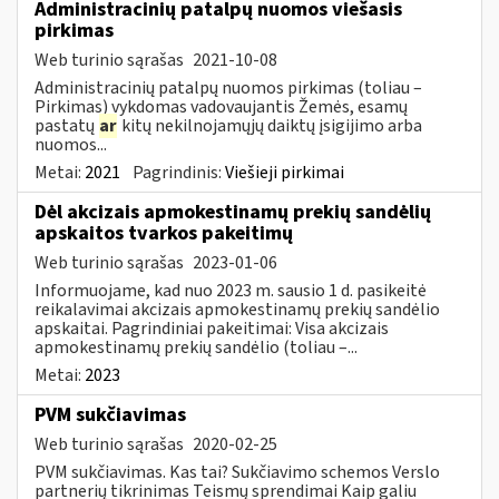
Administracinių patalpų nuomos viešasis
pirkimas
Web turinio sąrašas
2021-10-08
Administracinių patalpų nuomos pirkimas (toliau –
Pirkimas) vykdomas vadovaujantis Žemės, esamų
pastatų
ar
kitų nekilnojamųjų daiktų įsigijimo arba
nuomos...
Metai:
2021
Pagrindinis:
Viešieji pirkimai
Dėl akcizais apmokestinamų prekių sandėlių
apskaitos tvarkos pakeitimų
Web turinio sąrašas
2023-01-06
Informuojame, kad nuo 2023 m. sausio 1 d. pasikeitė
reikalavimai akcizais apmokestinamų prekių sandėlio
apskaitai. Pagrindiniai pakeitimai: Visa akcizais
apmokestinamų prekių sandėlio (toliau –...
Metai:
2023
PVM sukčiavimas
Web turinio sąrašas
2020-02-25
PVM sukčiavimas. Kas tai? Sukčiavimo schemos Verslo
partnerių tikrinimas Teismų sprendimai Kaip galiu