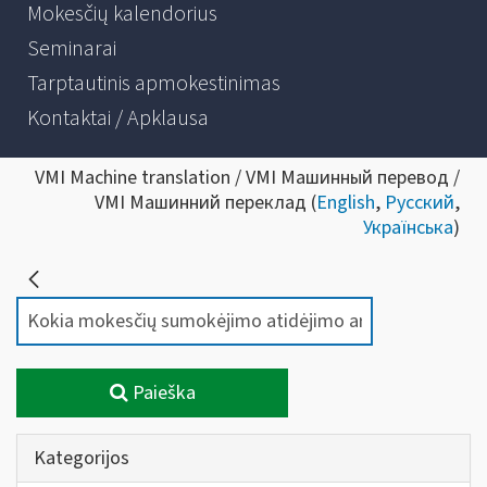
Mokesčių kalendorius
Seminarai
Tarptautinis apmokestinimas
Kontaktai / Apklausa
VMI Machine translation / VMI Машинный перевод /
VMI Машинний переклад (
English
,
Русский
,
Українська
)
Paieška
Kategorijos