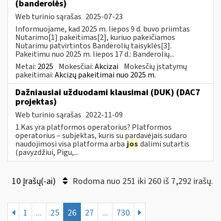
(banderolės)
Web turinio sąrašas
2025-07-23
Informuojame, kad 2025 m. liepos 9 d. buvo priimtas
Nutarimo[1] pakeitimas[2], kuriuo pakeičiamos
Nutarimu patvirtintos Banderolių taisyklės[3].
Pakeitimu nuo 2025 m. liepos 17 d.: Banderolių...
Metai:
2025
Mokesčiai:
Akcizai
Mokesčių įstatymų
pakeitimai:
Akcizų pakeitimai nuo 2025 m.
Dažniausiai užduodami klausimai (DUK) (DAC7
projektas)
Web turinio sąrašas
2022-11-09
1.Kas yra platformos operatorius? Platformos
operatorius – subjektas, kuris su pardavėjais sudaro
naudojimosi visa platforma arba
jos
dalimi sutartis
(pavyzdžiui, Pigu,...
10 Įrašų(-ai)
Rodoma nuo 251 iki 260 iš 7,292 irašų.
1
...
25
26
27
...
730