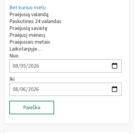
Bet kuriuo metu
Praėjusią valandą
Paskutines 24 valandas
Praėjusią savaitę
Praėjusį mėnesį
Praėjusiais metais
Laikotarpyje…
Nuo
Iki
Paieška