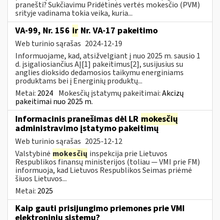
pranešti? Sukčiavimu Pridėtinės vertės mokesčio (PVM)
srityje vadinama tokia veika, kuria...
VA-99, Nr. 156
ir
Nr. VA-17 pakeitimo
Web turinio sąrašas
2024-12-19
Informuojame, kad, atsižvelgiant į nuo 2025 m. sausio 1
d. įsigaliosiančius AĮ[1] pakeitimus[2], susijusius su
anglies dioksido dedamosios taikymu energiniams
produktams bei į Energinių produktų...
Metai:
2024
Mokesčių įstatymų pakeitimai:
Akcizų
pakeitimai nuo 2025 m.
Informacinis pranešimas dėl LR
mokesčių
administravimo įstatymo pakeitimų
Web turinio sąrašas
2025-12-12
Valstybinė
mokesčių
inspekcija prie Lietuvos
Respublikos finansų ministerijos (toliau — VMI prie FM)
informuoja, kad Lietuvos Respublikos Seimas priėmė
šiuos Lietuvos...
Metai:
2025
Kaip gauti prisijungimo priemones prie VMI
elektroninių sistemų?