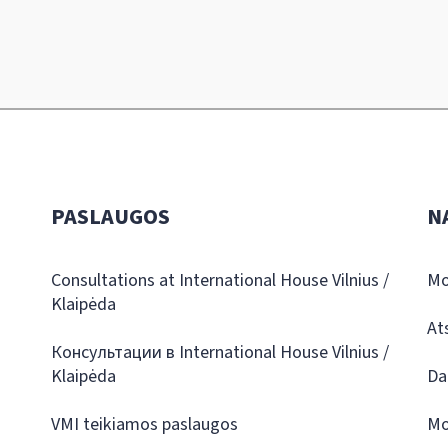
PASLAUGOS
N
Consultations at International House Vilnius /
Mo
Klaipėda
At
Консультации в International House Vilnius /
Klaipėda
Da
VMI teikiamos paslaugos
Mo