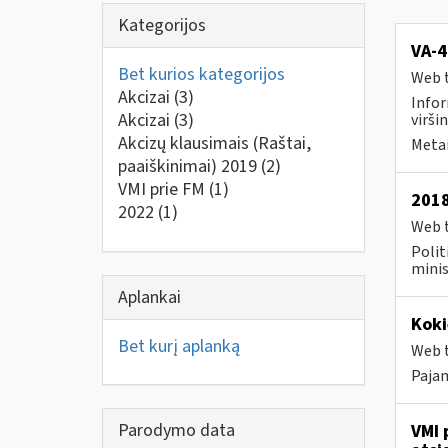
Kategorijos
VA-4
Bet kurios kategorijos
Web t
Akcizai
(3)
Infor
Akcizai
(3)
viršin
Akcizų klausimais (Raštai,
Metai
paaiškinimai) 2019
(2)
VMI prie FM
(1)
2018
2022
(1)
Web t
Polit
minis
Aplankai
Koki
Bet kurį aplanką
Web t
Pajam
Parodymo data
VMI 