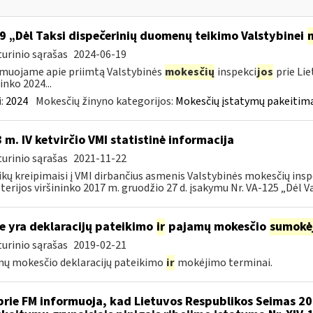
9 „Dėl Taksi dispečerinių duomenų teikimo Valstybinei
urinio sąrašas
2024-06-19
muojame apie priimtą Valstybinės
mokesčių
inspekci
jos
prie Lie
inko 2024...
:
2024
Mokesčių žinyno kategorijos:
Mokesčių įstatymų pakeitima
 m. IV ketvirčio VMI statistinė informacija
urinio sąrašas
2021-11-22
ikų kreipimaisi į VMI dirbančius asmenis Valstybinės mokesčių insp
terijos viršininko 2017 m. gruodžio 27 d. įsakymu Nr. VA-125 „Dėl Va
e yra deklaracijų pateikimo
ir
pajamų mokesčio
sumokė
urinio sąrašas
2019-02-21
ų mokesčio deklaracijų pateikimo
ir
mokėjimo terminai.
prie FM informuoja, kad Lietuvos Respublikos Seimas 2