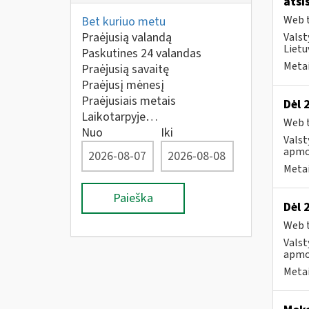
atsi
Web t
Bet kuriuo metu
Praėjusią valandą
Valst
Lietu
Paskutines 24 valandas
Metai
Praėjusią savaitę
Praėjusį mėnesį
Praėjusiais metais
Dėl 
Laikotarpyje…
Web t
Nuo
Iki
Valst
apmo
Metai
Paieška
Dėl 
Web t
Valst
apmo
Metai