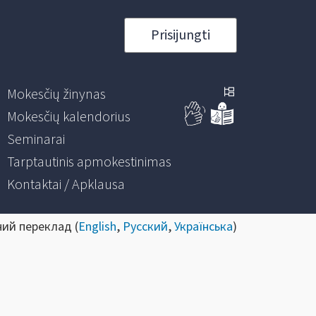
Prisijungti
Mokesčių žinynas
Mokesčių kalendorius
Seminarai
Tarptautinis apmokestinimas
Kontaktai / Apklausa
ний переклад (
English
,
Русский
,
Українська
)