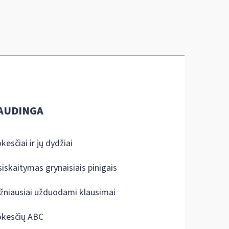
AUDINGA
kesčiai ir jų dydžiai
siskaitymas grynaisiais pinigais
žniausiai užduodami klausimai
kesčių ABC