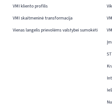
VMI kliento profilis
Vi
VMI skaitmeninė transformacija
VM
Vienas langelis prievolėms valstybei sumokėti
VM
Įm
ST
Kr
In
Ie
Nu