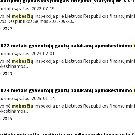
skaitymų grynaisiais pinigais ribojimo įstatymą Nr. XIV-
urinio sąrašas
2022-07-19
ybinė
mokesčių
inspekcija prie Lietuvos Respublikos finansų mini
vos Respublikos Seimas 2022-06-23...
:
2022
2022 metais gyventojų gautų palūkanų apmokestinimo
urinio sąrašas
2023-02-01
ybinė
mokesčių
inspekcija prie Lietuvos Respublikos finansų mini
kestinamos...
:
2023
2024 metais gyventojų gautų palūkanų apmokestinimo
urinio sąrašas
2025-01-14
ybinė
mokesčių
inspekcija prie Lietuvos Respublikos finansų mini
kestinamos...
:
2025