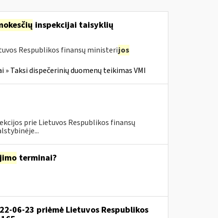
mokesčių
inspekcijai taisyklių
tuvos Respublikos finansų ministeri
jos
i » Taksi dispečerinių duomenų teikimas VMI
ekcijos prie Lietuvos Respublikos finansų
lstybinėje...
jimo
terminai?
022-06-23 priėmė Lietuvos Respublikos