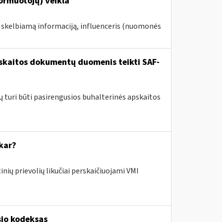
formuotojų) veikla
e skelbiamą informaciją, influenceris (nuomonės
.
pskaitos dokumentų duomenis teikti SAF-
ų turi būti pasirengusios buhalterinės apskaitos
kar?
nių prievolių likučiai perskaičiuojami VMI
sio kodeksas