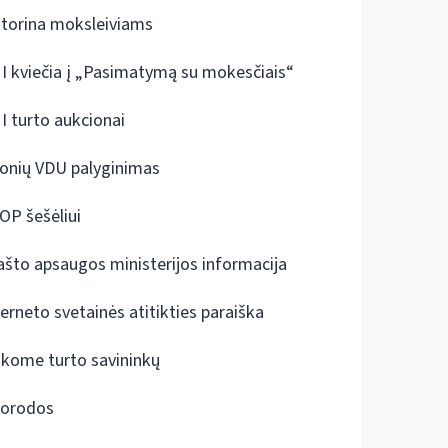
ktorina moksleiviams
I kviečia į „Pasimatymą su mokesčiais“
I turto aukcionai
onių VDU palyginimas
OP šešėliui
ašto apsaugos ministerijos informacija
terneto svetainės atitikties paraiška
škome turto savininkų
orodos