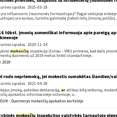
stinės prievolės, susijusios su influencerių (nuomonės 
urinio sąrašas
2025-03-18
 yra influenceris (nuomonės formuotojas)? Pagal viešojoje erdvėj
otojas) yra asmuo, turintis galimybę įtakoti kitų žmonių požiūrį..
16 tūkst. įmonių asmeniškai informuoja apie pareigą a
nkmenoje
urinio sąrašas
2020-11-24
ybinė
mokesčių
inspekcija (toliau – VMI) primena, kad dalis įmoni
entų duomenis už 2019 metus teikti standartinėje...
:
2020
l rodo nepriemoką, jei mokestis sumokėtas šiandien/va
urinio sąrašas
2021-04-28
ėjus įmoką, pateikus deklaraciją,
ar
atlikus kitą veiksmą, mokesti
čių apskaitos informacinėje sistemoje, o...
DUK - Duomenys mokesčių apskaitos kortelėje
tybinės
mokesčių
inspekcijos valstybės tarnautojo elge