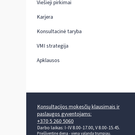
Viešieji pirkimai
Karjera
Konsultacinė taryba
VMI strategija
Apklausos
Konsultacijos mokesčių klausimais ir
paslaugos gyventojams:
+370 5 260 5060
Darbo laikas: I-IV 8.00-17.00, V 8.00-15.45.
Prieššventinę dieną - viena valanda trumpiau.