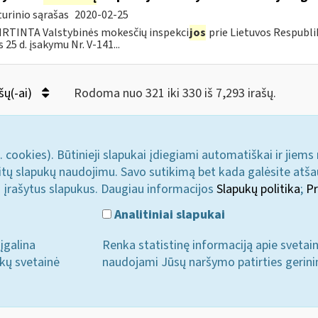
urinio sąrašas
2020-02-25
RTINTA Valstybinės mokesčių inspekci
jos
prie Lietuvos Respubli
 25 d. įsakymu Nr. V-141...
šų(-ai)
Rodoma nuo 321 iki 330 iš 7,293 irašų.
. cookies). Būtinieji slapukai įdiegiami automatiškai ir jiems
u kitų slapukų naudojimu. Savo sutikimą bet kada galėsite atš
i įrašytus slapukus. Daugiau informacijos
Slapukų politika
;
Pr
Analitiniai slapukai
įgalina
Renka statistinę informaciją apie svetai
ukų svetainė
naudojami Jūsų naršymo patirties gerini