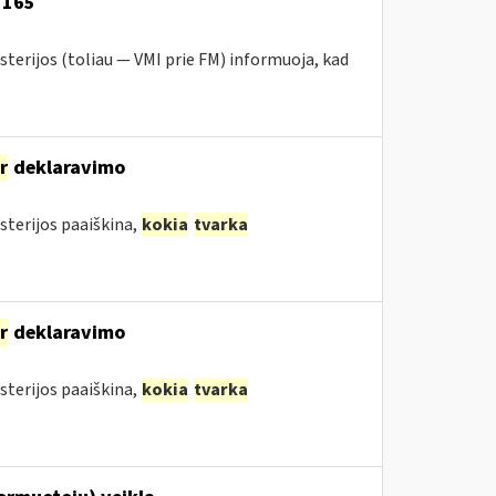
1165
sterijos (toliau — VMI prie FM) informuoja, kad
ir
deklaravimo
sterijos paaiškina,
kokia
tvarka
ir
deklaravimo
sterijos paaiškina,
kokia
tvarka