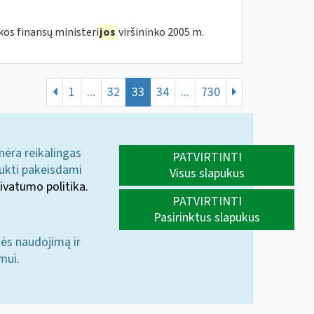
kos finansų ministeri
jos
viršininko 2005 m.
1
...
32
33
34
...
730
 nėra reikalingas
PATVIRTINTI
aukti pakeisdami
Visus slapukus
ivatumo politika.
PATVIRTINTI
Pasirinktus slapukus
nės naudojimą ir
mui.