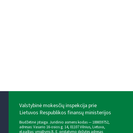
Valstybinė mokesčių inspekcija prie
Lietuvos Respublikos finansų ministerijos
Biudžetinė įstaiga. Juridinio asmens kodas — 188659752,
adresas: Vasario 16-osios g. 14, 01107 Vilnius, Lietuva,
el.paštas:
vmi@vmi.lt
, E. pristatymo dėžutės adresas