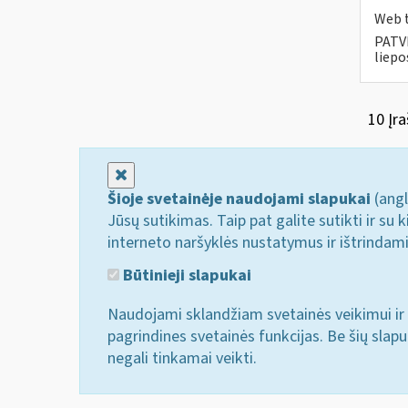
Web t
PATVI
liepos
10 Įra
Uždaryti
Šioje svetainėje naudojami slapukai
(angl
Jūsų sutikimas. Taip pat galite sutikti ir s
interneto naršyklės nustatymus ir ištrindam
Būtinieji slapukai
Naudojami sklandžiam svetainės veikimui ir 
pagrindines svetainės funkcijas. Be šių slap
negali tinkamai veikti.