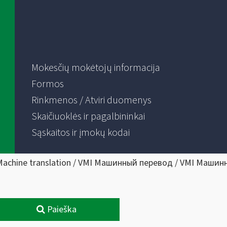
Mokesčių mokėtojų informacija
Formos
Rinkmenos / Atviri duomenys
Skaičiuoklės ir pagalbininkai
Sąskaitos ir įmokų kodai
Machine translation / VMI Машинный перевод / VMI Машин
Paieška