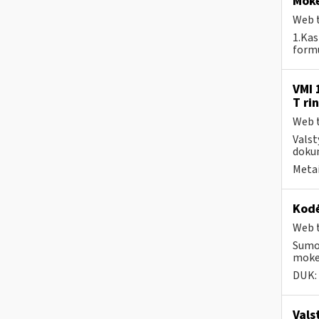
Moke
Web t
1.Kas
formu
VMI 
T ri
Web t
Valst
dokum
Metai
Kodė
Web t
Sumok
mokes
DUK:
Vals