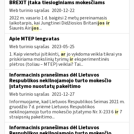
BREXIT įtaka tiesioginiams mokesčiams
Web turinio sąrašas
2020-12-22
2022 m. vasario 1 d. baigėsi 2 metų pereinamasis
laikotarpis, kai Jungtinei Didžiosios Britani
jos
ir
Šiaurės Airi
jos
...
Apie MTEP lengvatas
Web turinio sąrašas
2023-05-25
1. Kaip vienetui įsitikinti,
ar
jo vykdoma veikla tikrai yra
priskiriama mokslinių tyrimų
ir
eksperimentinės
plėtros (toliau – MTEP) veiklai? Tai...
Informacinis pranešimas dėl Lietuvos
Respublikos nekilnojamojo turto mokesčio
įstatymo nuostatų pakeitimo
Web turinio sąrašas
2021-12-27
Informuojame, kad Lietuvos Respublikos Seimas 2021 m.
gruodžio 7 d. priėmė Lietuvos Respublikos
nekilnojamojo turto mokesčio įstatymo Nr. X-233 6
ir
7
straipsnių pakeitimo...
Informacinis pranešimas dėl Lietuvos
Respublikos nekilnojamojo turto mokesčio