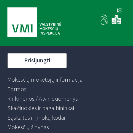
Prisijungti
Mokesčių mokėtojų informacija
Formos
Rinkmenos / Atviri duomenys
Skaičiuoklės ir pagalbininkai
Sąskaitos ir įmokų kodai
Mokesčių žinynas