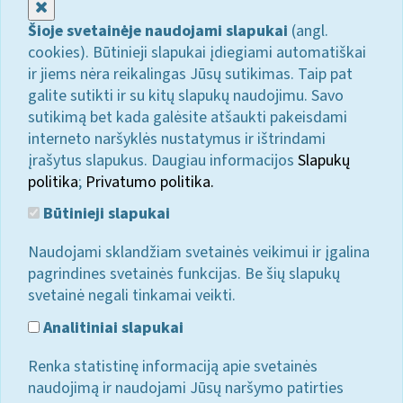
Uždaryti
Šioje svetainėje naudojami slapukai
(angl.
cookies). Būtinieji slapukai įdiegiami automatiškai
ir jiems nėra reikalingas Jūsų sutikimas. Taip pat
galite sutikti ir su kitų slapukų naudojimu. Savo
sutikimą bet kada galėsite atšaukti pakeisdami
interneto naršyklės nustatymus ir ištrindami
įrašytus slapukus. Daugiau informacijos
Slapukų
politika
;
Privatumo politika.
Būtinieji slapukai
Naudojami sklandžiam svetainės veikimui ir įgalina
pagrindines svetainės funkcijas. Be šių slapukų
svetainė negali tinkamai veikti.
Analitiniai slapukai
Renka statistinę informaciją apie svetainės
naudojimą ir naudojami Jūsų naršymo patirties