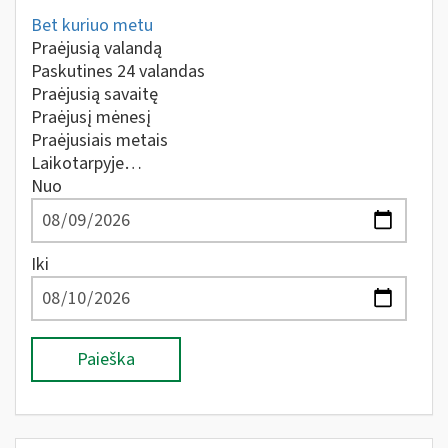
Bet kuriuo metu
Praėjusią valandą
Paskutines 24 valandas
Praėjusią savaitę
Praėjusį mėnesį
Praėjusiais metais
Laikotarpyje…
Nuo
Iki
Paieška