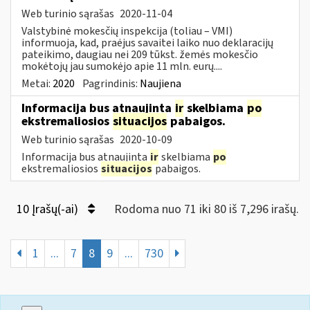
Web turinio sąrašas
2020-11-04
Valstybinė mokesčių inspekcija (toliau – VMI)
informuoja, kad, praėjus savaitei laiko nuo deklaracijų
pateikimo, daugiau nei 209 tūkst. žemės mokesčio
mokėtojų jau sumokėjo apie 11 mln. eurų....
Metai:
2020
Pagrindinis:
Naujiena
Informacija bus atnaujinta
ir
skelbiama
po
ekstremaliosios
situacijos
pabaigos.
Web turinio sąrašas
2020-10-09
Informacija bus atnaujinta
ir
skelbiama
po
ekstremaliosios
situacijos
pabaigos.
10 Įrašų(-ai)
Rodoma nuo 71 iki 80 iš 7,296 irašų.
1
...
7
8
9
...
730