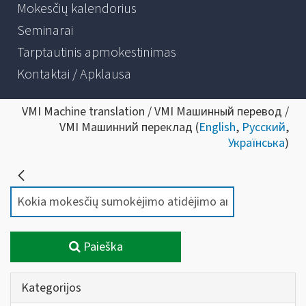
Mokesčių kalendorius
Seminarai
Tarptautinis apmokestinimas
Kontaktai / Apklausa
VMI Machine translation / VMI Машинный перевод /
VMI Машинний переклад (
English
,
Русский
,
Українська
)
Paieška
Kategorijos