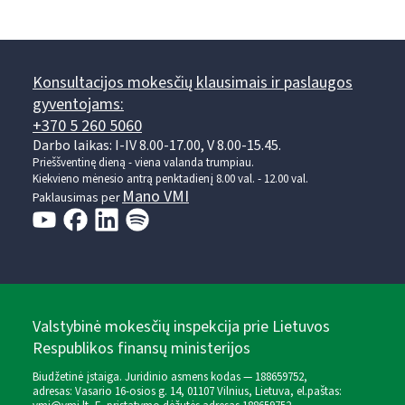
Konsultacijos mokesčių klausimais ir paslaugos
gyventojams:
+370 5 260 5060
Darbo laikas: I-IV 8.00-17.00, V 8.00-15.45.
Prieššventinę dieną - viena valanda trumpiau.
Kiekvieno mėnesio antrą penktadienį 8.00 val. - 12.00 val.
Mano VMI
Paklausimas per
Valstybinė mokesčių inspekcija prie Lietuvos
Respublikos finansų ministerijos
Biudžetinė įstaiga. Juridinio asmens kodas — 188659752,
adresas: Vasario 16-osios g. 14, 01107 Vilnius, Lietuva, el.paštas: