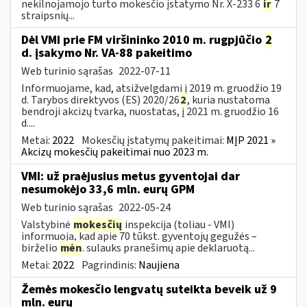
nekilnojamojo turto mokesčio įstatymo Nr. X-233 6
ir
7
straipsnių...
Dėl VMI prie FM viršininko 2010 m. rugpjūčio
2
d. įsakymo Nr. VA-88 pakeitimo
Web turinio sąrašas
2022-07-11
Informuojame, kad, atsižvelgdami į 2019 m. gruodžio 19
d. Tarybos direktyvos (ES) 2020/26
2
, kuria nustatoma
bendroji akcizų tvarka, nuostatas, į 2021 m. gruodžio 16
d....
Metai:
2022
Mokesčių įstatymų pakeitimai:
MĮP 2021 »
Akcizų mokesčių pakeitimai nuo 2023 m.
VMI: už praėjusius metus gyventojai dar
nesumokėjo 33,6 mln. eurų GPM
Web turinio sąrašas
2022-05-24
Valstybinė
mokesčių
inspekcija (toliau - VMI)
informuoja, kad apie 70 tūkst. gyventojų gegužės –
birželio
mėn
. sulauks pranešimų apie deklaruotą...
Metai:
2022
Pagrindinis:
Naujiena
Žemės mokesčio lengvatų suteikta beveik už 9
mln. eurų