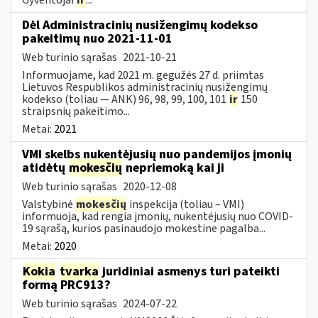
Dėl Administracinių nusižengimų kodekso
pakeitimų nuo 2021-11-01
Web turinio sąrašas
2021-10-21
Informuojame, kad 2021 m. gegužės 27 d. priimtas
Lietuvos Respublikos administracinių nusižengimų
kodekso (toliau — ANK) 96, 98, 99, 100, 101
ir
150
straipsnių pakeitimo...
Metai:
2021
VMI skelbs nukentėjusių nuo pandemijos įmonių
atidėtų
mokesčių
nepriemoką kai ji
Web turinio sąrašas
2020-12-08
Valstybinė
mokesčių
inspekcija (toliau – VMI)
informuoja, kad rengia įmonių, nukentėjusių nuo COVID-
19 sąrašą, kurios pasinaudojo mokestine pagalba...
Metai:
2020
Kokia
tvarka
juridiniai asmenys turi pateikti
formą PRC913?
Web turinio sąrašas
2024-07-22