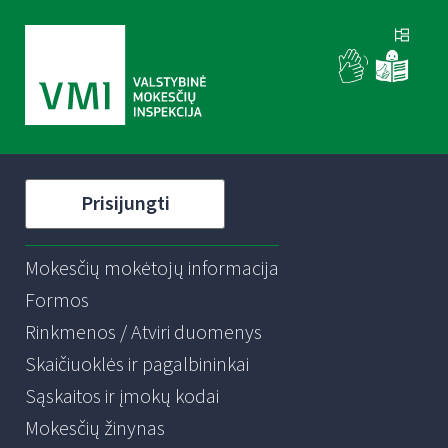
Prisijungti
Mokesčių mokėtojų informacija
Formos
Rinkmenos / Atviri duomenys
Skaičiuoklės ir pagalbininkai
Sąskaitos ir įmokų kodai
Mokesčių žinynas