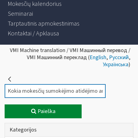
Mokesčių kalendorius
Seminarai
Tarptautinis apmokestinimas
Kontaktai / Apklausa
VMI Machine translation / VMI Машинный перевод /
VMI Машинний переклад (
English
,
Русский
,
Українська
)
Paieška
Kategorijos