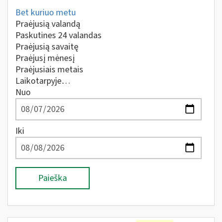
Bet kuriuo metu
Praėjusią valandą
Paskutines 24 valandas
Praėjusią savaitę
Praėjusį mėnesį
Praėjusiais metais
Laikotarpyje…
Nuo
Iki
Paieška