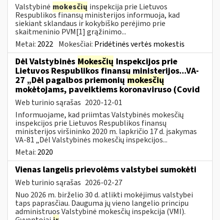
Valstybinė
mokesčių
inspekcija prie Lietuvos
Respublikos finansų ministerijos informuoja, kad
siekiant sklandaus ir kokybiško perėjimo prie
skaitmeninio PVM[1] grąžinimo...
Metai:
2022
Mokesčiai:
Pridėtinės vertės mokestis
Dėl Valstybinės
Mokesčių
Inspekcijos prie
Lietuvos Respublikos finansų ministerijos...VA-
27 „Dėl pagalbos priemonių
mokesčių
mokėtojams, paveiktiems koronaviruso (Covid
Web turinio sąrašas
2020-12-01
Informuojame, kad priimtas Valstybinės mokesčių
inspekcijos prie Lietuvos Respublikos finansų
ministerijos viršininko 2020 m. lapkričio 17 d. įsakymas
VA-81 „Dėl Valstybinės mokesčių inspekcijos...
Metai:
2020
Vienas langelis prievolėms valstybei sumokėti
Web turinio sąrašas
2026-02-27
Nuo 2026 m. birželio 30 d. atlikti mokėjimus valstybei
taps paprasčiau. Dauguma jų vieno langelio principu
administruos Valstybinė mokesčių inspekcija (VMI).
Gyventojai
ir
...