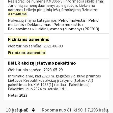
Registracijos numeris KM3066 Ši informacija skelbiama:
Juridinių asmenų duomenys apie gautų iš kiekvieno
paramos teikėjo piniginių lėšų išmokėjimą fiziniams
asmenims
...
Mokesčių žinyno kategorijos:
Pelno mokestis
Pelno
mokestis » Deklaravimas
Pelno mokestis »
Deklaravimas » Juridinių asmenų duomenys (PRC913)
Fiziniams
asmenims
Web turinio sąrašas
2021-06-03
Fiziniams
asmenims
Dėl LR akcizų įstatymo pakeitimo
Web turinio sąrašas
2023-05-29
Informuojame, kad 2023 m. gegužės 9 d. buvo priimtas
Lietuvos Respublikos akcizų įstatymo (toliau - AĮ)
pakeitimas Nr. XIV-1933[1] (toliau - Pakeitimas).
Pakeitimu nuo 2024 m. sausio 1 d.: ...
Metai:
2023
10 Įrašų(-ai)
Rodoma nuo 81 iki 90 iš 7,293 irašų.