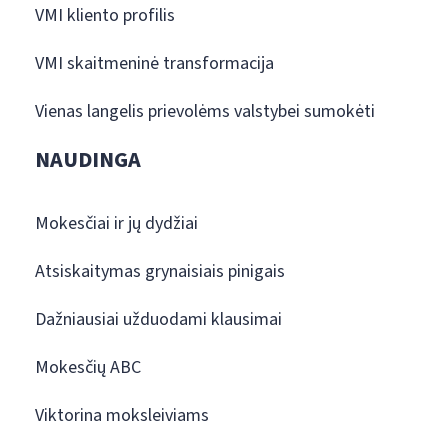
VMI kliento profilis
VMI skaitmeninė transformacija
Vienas langelis prievolėms valstybei sumokėti
NAUDINGA
Mokesčiai ir jų dydžiai
Atsiskaitymas grynaisiais pinigais
Dažniausiai užduodami klausimai
Mokesčių ABC
Viktorina moksleiviams