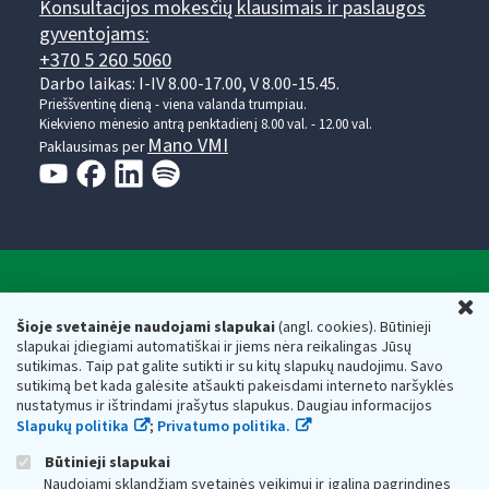
Konsultacijos mokesčių klausimais ir paslaugos
gyventojams:
+370 5 260 5060
Darbo laikas: I-IV 8.00-17.00, V 8.00-15.45.
Prieššventinę dieną - viena valanda trumpiau.
Kiekvieno mėnesio antrą penktadienį 8.00 val. - 12.00 val.
Mano VMI
Paklausimas per
Valstybinė mokesčių inspekcija prie Lietuvos
U
Respublikos finansų ministerijos
Šioje svetainėje naudojami slapukai
(angl. cookies). Būtinieji
slapukai įdiegiami automatiškai ir jiems nėra reikalingas Jūsų
Biudžetinė įstaiga. Juridinio asmens kodas — 188659752,
sutikimas. Taip pat galite sutikti ir su kitų slapukų naudojimu. Savo
adresas: Vasario 16-osios g. 14, 01107 Vilnius, Lietuva, el.paštas:
sutikimą bet kada galėsite atšaukti pakeisdami interneto naršyklės
vmi@vmi.lt
, E. pristatymo dėžutės adresas 188659752
nustatymus ir ištrindami įrašytus slapukus. Daugiau informacijos
Duomenys apie Valstybinę mokesčių inspekciją prie Lietuvos
Slapukų politika
;
Privatumo politika.
Respublikos finansų ministerijos kaupiami ir saugomi Juridinių
asmenų registre
Būtinieji slapukai
Naudojami sklandžiam svetainės veikimui ir įgalina pagrindines