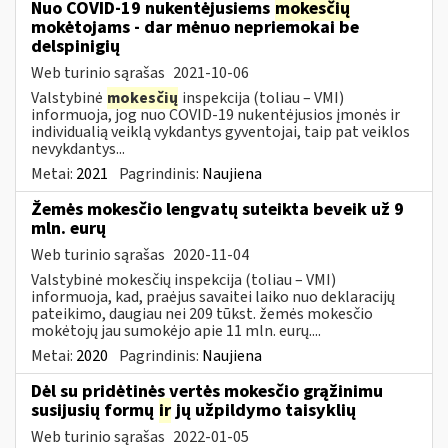
Nuo COVID-19 nukentėjusiems
mokesčių
mokėtojams - dar mėnuo nepriemokai be
delspinigių
Web turinio sąrašas
2021-10-06
Valstybinė
mokesčių
inspekcija (toliau – VMI)
informuoja, jog nuo COVID-19 nukentėjusios įmonės ir
individualią veiklą vykdantys gyventojai, taip pat veiklos
nevykdantys...
Metai:
2021
Pagrindinis:
Naujiena
Žemės mokesčio lengvatų suteikta beveik už 9
mln. eurų
Web turinio sąrašas
2020-11-04
Valstybinė mokesčių inspekcija (toliau – VMI)
informuoja, kad, praėjus savaitei laiko nuo deklaracijų
pateikimo, daugiau nei 209 tūkst. žemės mokesčio
mokėtojų jau sumokėjo apie 11 mln. eurų....
Metai:
2020
Pagrindinis:
Naujiena
Dėl su pridėtinės vertės mokesčio grąžinimu
susijusių formų
ir
jų užpildymo taisyklių
Web turinio sąrašas
2022-01-05