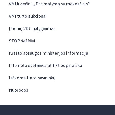
VMI kviečia į „Pasimatymą su mokesčiais“
VMI turto aukcionai
Įmonių VDU palyginimas
STOP šešėliui
Krašto apsaugos ministerijos informacija
Interneto svetainės atitikties paraiška
Ieškome turto savininkų
Nuorodos