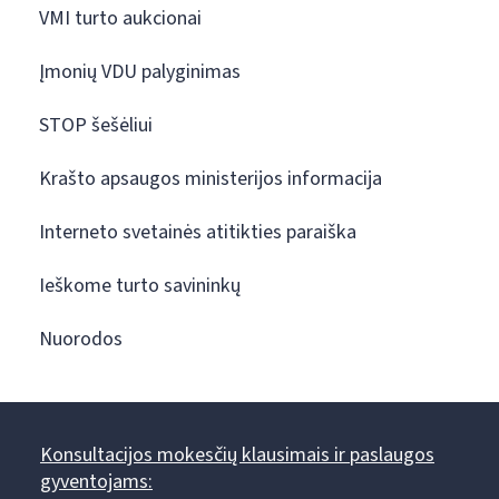
VMI turto aukcionai
Įmonių VDU palyginimas
STOP šešėliui
Krašto apsaugos ministerijos informacija
Interneto svetainės atitikties paraiška
Ieškome turto savininkų
Nuorodos
Konsultacijos mokesčių klausimais ir paslaugos
gyventojams: