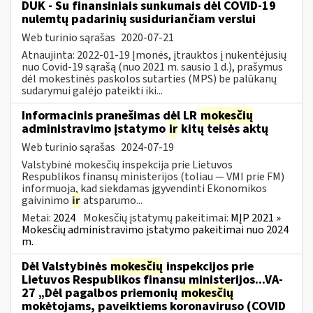
DUK - Su finansiniais sunkumais dėl COVID-19
nulemtų padarinių susiduriančiam verslui
Web turinio sąrašas
2020-07-21
Atnaujinta: 2022-01-19 Įmonės, įtrauktos į nukentėjusių
nuo Covid-19 sąrašą (nuo 2021 m. sausio 1 d.), prašymus
dėl mokestinės paskolos sutarties (MPS) be palūkanų
sudarymui galėjo pateikti iki...
Informacinis pranešimas dėl LR
mokesčių
administravimo įstatymo
ir
kitų teisės aktų
Web turinio sąrašas
2024-07-19
Valstybinė mokesčių inspekcija prie Lietuvos
Respublikos finansų ministerijos (toliau — VMI prie FM)
informuoja, kad siekdamas įgyvendinti Ekonomikos
gaivinimo
ir
atsparumo...
Metai:
2024
Mokesčių įstatymų pakeitimai:
MĮP 2021 »
Mokesčių administravimo įstatymo pakeitimai nuo 2024
m.
Dėl Valstybinės
mokesčių
inspekcijos prie
Lietuvos Respublikos finansų ministerijos...VA-
27 „Dėl pagalbos priemonių
mokesčių
mokėtojams, paveiktiems koronaviruso (COVID