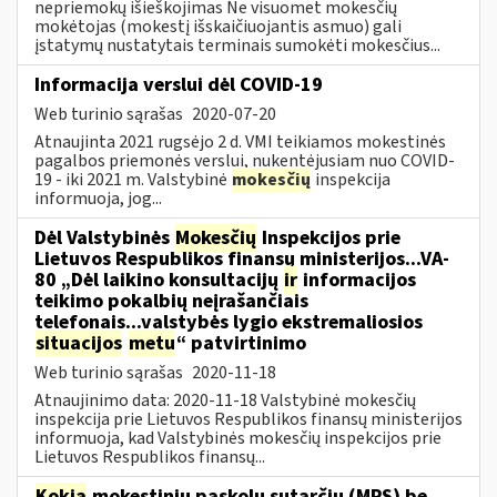
nepriemokų išieškojimas Ne visuomet mokesčių
mokėtojas (mokestį išskaičiuojantis asmuo) gali
įstatymų nustatytais terminais sumokėti mokesčius...
Informacija verslui dėl COVID-19
Web turinio sąrašas
2020-07-20
Atnaujinta 2021 rugsėjo 2 d. VMI teikiamos mokestinės
pagalbos priemonės verslui, nukentėjusiam nuo COVID-
19 - iki 2021 m. Valstybinė
mokesčių
inspekcija
informuoja, jog...
Dėl Valstybinės
Mokesčių
Inspekcijos prie
Lietuvos Respublikos finansų ministerijos...VA-
80 „Dėl laikino konsultacijų
ir
informacijos
teikimo pokalbių neįrašančiais
telefonais...valstybės lygio ekstremaliosios
situacijos
metu
“ patvirtinimo
Web turinio sąrašas
2020-11-18
Atnaujinimo data: 2020-11-18 Valstybinė mokesčių
inspekcija prie Lietuvos Respublikos finansų ministerijos
informuoja, kad Valstybinės mokesčių inspekcijos prie
Lietuvos Respublikos finansų...
Kokia
mokestinių paskolų sutarčių (MPS) be