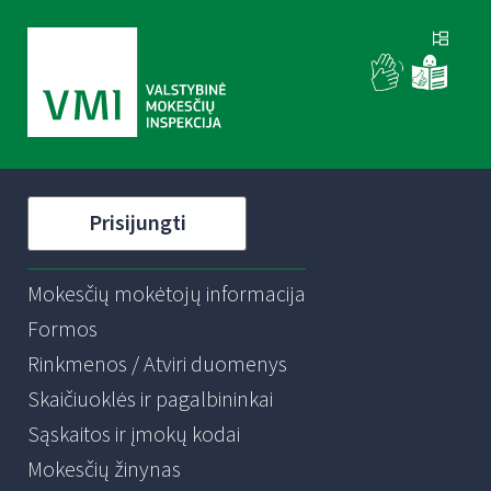
Prisijungti
Mokesčių mokėtojų informacija
Formos
Rinkmenos / Atviri duomenys
Skaičiuoklės ir pagalbininkai
Sąskaitos ir įmokų kodai
Mokesčių žinynas