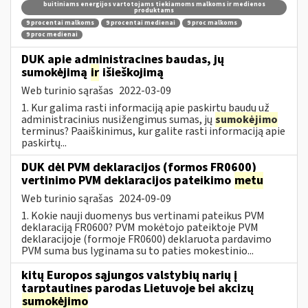
buitiniams energijos vartotojams tiekiamoms malkoms ir medienos
produktams
9 procentai malkoms
9 procentai medienai
9 proc malkoms
9 proc medienai
DUK apie administracines baudas, jų
sumokėjimą
ir
išieškojimą
Web turinio sąrašas
2022-03-09
1. Kur galima rasti informaciją apie paskirtų baudų už
administracinius nusižengimus sumas, jų
sumokėjimo
terminus? Paaiškinimus, kur galite rasti informaciją apie
paskirtų...
DUK dėl PVM deklaracijos (formos FR0600)
vertinimo PVM deklaracijos pateikimo
metu
Web turinio sąrašas
2024-09-09
1. Kokie nauji duomenys bus vertinami pateikus PVM
deklaraciją FR0600? PVM mokėtojo pateiktoje PVM
deklaracijoje (formoje FR0600) deklaruota pardavimo
PVM suma bus lyginama su to paties mokestinio...
kitų Europos sąjungos valstybių narių į
tarptautines parodas Lietuvoje bei akcizų
sumokėjimo