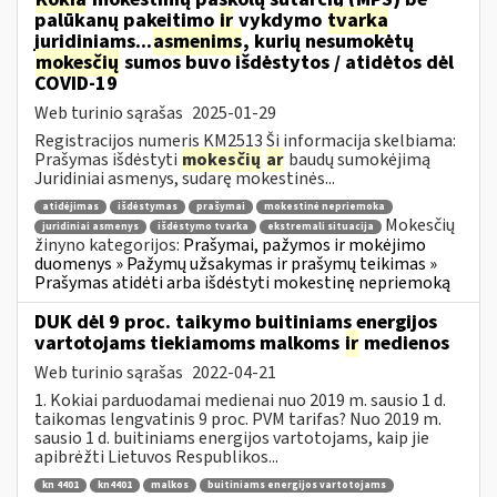
palūkanų pakeitimo
ir
vykdymo
tvarka
juridiniams...
asmenims
, kurių nesumokėtų
mokesčių
sumos buvo išdėstytos / atidėtos dėl
COVID-19
Web turinio sąrašas
2025-01-29
Registracijos numeris KM2513 Ši informacija skelbiama:
Prašymas išdėstyti
mokesčių
ar
baudų sumokėjimą
Juridiniai asmenys, sudarę mokestinės...
atidėjimas
išdėstymas
prašymai
mokestinė nepriemoka
Mokesčių
juridiniai asmenys
išdėstymo tvarka
ekstremali situacija
žinyno kategorijos:
Prašymai, pažymos ir mokėjimo
duomenys » Pažymų užsakymas ir prašymų teikimas »
Prašymas atidėti arba išdėstyti mokestinę nepriemoką
DUK dėl 9 proc. taikymo buitiniams energijos
vartotojams tiekiamoms malkoms
ir
medienos
Web turinio sąrašas
2022-04-21
1. Kokiai parduodamai medienai nuo 2019 m. sausio 1 d.
taikomas lengvatinis 9 proc. PVM tarifas? Nuo 2019 m.
sausio 1 d. buitiniams energijos vartotojams, kaip jie
apibrėžti Lietuvos Respublikos...
kn 4401
kn4401
malkos
buitiniams energijos vartotojams