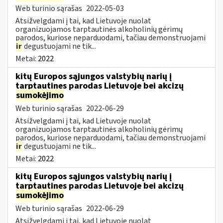
Web turinio sąrašas
2022-05-03
Atsižvelgdami į tai, kad Lietuvoje nuolat
organizuojamos tarptautinės alkoholinių gėrimų
parodos, kuriose neparduodami, tačiau demonstruojami
ir
degustuojami ne tik...
Metai:
2022
kitų Europos sąjungos valstybių narių į
tarptautines parodas Lietuvoje bei akcizų
sumokėjimo
Web turinio sąrašas
2022-06-29
Atsižvelgdami į tai, kad Lietuvoje nuolat
organizuojamos tarptautinės alkoholinių gėrimų
parodos, kuriose neparduodami, tačiau demonstruojami
ir
degustuojami ne tik...
Metai:
2022
kitų Europos sąjungos valstybių narių į
tarptautines parodas Lietuvoje bei akcizų
sumokėjimo
Web turinio sąrašas
2022-06-29
Atsižvelgdami į tai, kad Lietuvoje nuolat