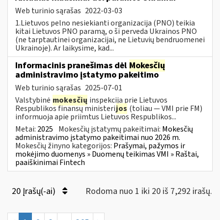
Web turinio sąrašas
2022-03-03
1.Lietuvos pelno nesiekianti organizacija (PNO) teikia
kitai Lietuvos PNO paramą, o ši perveda Ukrainos PNO
(ne tarptautinei organizacijai, ne Lietuvių bendruomenei
Ukrainoje). Ar laikysime, kad...
Informacinis pranešimas dėl
Mokesčių
administravimo įstatymo pakeitimo
Web turinio sąrašas
2025-07-01
Valstybinė
mokesčių
inspekcija prie Lietuvos
Respublikos finansų ministeri
jos
(toliau — VMI prie FM)
informuoja apie priimtus Lietuvos Respublikos...
Metai:
2025
Mokesčių įstatymų pakeitimai:
Mokesčių
administravimo įstatymo pakeitimai nuo 2026 m.
Mokesčių žinyno kategorijos:
Prašymai, pažymos ir
mokėjimo duomenys » Duomenų teikimas VMI » Raštai,
paaiškinimai Fintech
20 Įrašų(-ai)
Rodoma nuo 1 iki 20 iš 7,292 irašų.