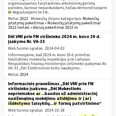
organizuojamos tarptautinės alkoholinių gėrimų
parodos, kuriose neparduodami, tačiau demonstruojami
ir
degustuojami ne tik...
Metai:
2022
Mokesčių žinyno kategorijos:
Mokesčių
įstatymų pakeitimai » Mokesčių įstatymų pakeitimai
2022 metais » Akcizų pakeitimai 2022 m.
Dėl VMI prie FM viršininko 2024 m. kovo 29 d.
įsakymo Nr. VA-33
Web turinio sąrašas
2024-04-02
Informuojame, kad 2024 m. kovo 29 d. priimtas
Valstybinės mokesčių inspekcijos prie Lietuvos
Respublikos finansų ministerijos viršininko įsakymas Nr.
VA-33 „Dėl Elektroninio kvito naudojimo...
Metai:
2024
Informacinis pranešimas „Dėl VMI prie FM
viršininko įsakymo „Dėl Mokestinės
nepriemokos
ar
...baudos už administracinį
nusižengimą mokėjimo
atidėjimo
ir
(
ar
)
išdėstymo
taisyklių...
ir
formų patvirtinimo“
Web turinio sąrašas
2024-10-28