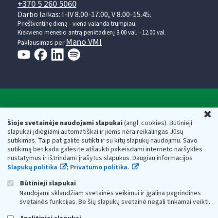
+370 5 260 5060
Darbo laikas: I-IV 8.00-17.00, V 8.00-15.45.
Prieššventinę dieną - viena valanda trumpiau.
Kiekvieno mėnesio antrą penktadienį 8.00 val. - 12.00 val.
Mano VMI
Paklausimas per
Valstybinė mokesčių inspekcija prie Lietuvos
U
Respublikos finansų ministerijos
Šioje svetainėje naudojami slapukai
(angl. cookies). Būtinieji
slapukai įdiegiami automatiškai ir jiems nėra reikalingas Jūsų
Biudžetinė įstaiga. Juridinio asmens kodas — 188659752,
sutikimas. Taip pat galite sutikti ir su kitų slapukų naudojimu. Savo
adresas: Vasario 16-osios g. 14, 01107 Vilnius, Lietuva, el.paštas:
sutikimą bet kada galėsite atšaukti pakeisdami interneto naršyklės
vmi@vmi.lt
, E. pristatymo dėžutės adresas 188659752
nustatymus ir ištrindami įrašytus slapukus. Daugiau informacijos
Duomenys apie Valstybinę mokesčių inspekciją prie Lietuvos
Slapukų politika
;
Privatumo politika.
Respublikos finansų ministerijos kaupiami ir saugomi Juridinių
asmenų registre
Būtinieji slapukai
Naudojami sklandžiam svetainės veikimui ir įgalina pagrindines
svetainės funkcijas. Be šių slapukų svetainė negali tinkamai veikti.