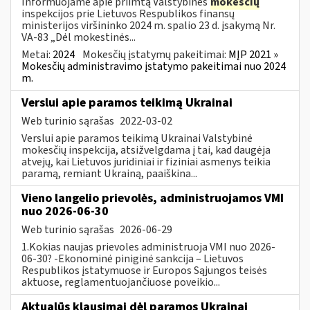
Informuojame apie priimtą Valstybinės
mokesčių
inspekcijos prie Lietuvos Respublikos finansų
ministerijos viršininko 2024 m. spalio 23 d. įsakymą Nr.
VA-83 „Dėl mokestinės...
Metai:
2024
Mokesčių įstatymų pakeitimai:
MĮP 2021 »
Mokesčių administravimo įstatymo pakeitimai nuo 2024
m.
Verslui apie paramos teikimą Ukrainai
Web turinio sąrašas
2022-03-02
Verslui apie paramos teikimą Ukrainai Valstybinė
mokesčių inspekcija, atsižvelgdama į tai, kad daugėja
atvejų, kai Lietuvos juridiniai ir fiziniai asmenys teikia
paramą, remiant Ukrainą, paaiškina...
Vieno langelio prievolės, administruojamos VMI
nuo 2026-06-30
Web turinio sąrašas
2026-06-29
1.Kokias naujas prievoles administruoja VMI nuo 2026-
06-30? -Ekonominė piniginė sankcija – Lietuvos
Respublikos įstatymuose ir Europos Sąjungos teisės
aktuose, reglamentuojančiuose poveikio...
Aktualūs klausimai dėl paramos Ukrainai