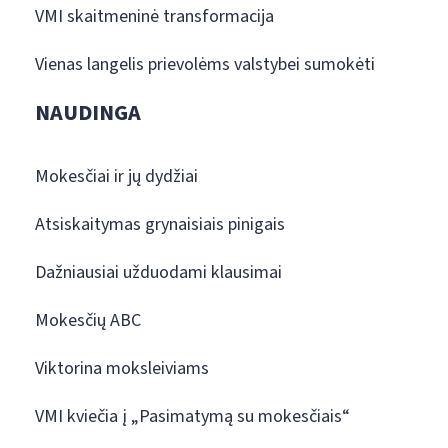
VMI skaitmeninė transformacija
Vienas langelis prievolėms valstybei sumokėti
NAUDINGA
Mokesčiai ir jų dydžiai
Atsiskaitymas grynaisiais pinigais
Dažniausiai užduodami klausimai
Mokesčių ABC
Viktorina moksleiviams
VMI kviečia į „Pasimatymą su mokesčiais“