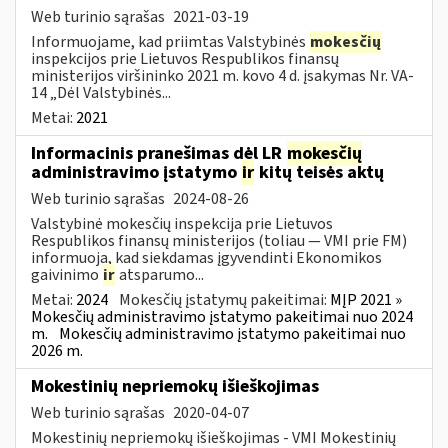
Web turinio sąrašas
2021-03-19
Informuojame, kad priimtas Valstybinės
mokesčių
inspekcijos prie Lietuvos Respublikos finansų
ministerijos viršininko 2021 m. kovo 4 d. įsakymas Nr. VA-
14 „Dėl Valstybinės...
Metai:
2021
Informacinis pranešimas dėl LR
mokesčių
administravimo įstatymo
ir
kitų teisės aktų
Web turinio sąrašas
2024-08-26
Valstybinė mokesčių inspekcija prie Lietuvos
Respublikos finansų ministerijos (toliau — VMI prie FM)
informuoja, kad siekdamas įgyvendinti Ekonomikos
gaivinimo
ir
atsparumo...
Metai:
2024
Mokesčių įstatymų pakeitimai:
MĮP 2021 »
Mokesčių administravimo įstatymo pakeitimai nuo 2024
m.
Mokesčių administravimo įstatymo pakeitimai nuo
2026 m.
Mokestinių nepriemokų išieškojimas
Web turinio sąrašas
2020-04-07
Mokestinių nepriemokų išieškojimas - VMI Mokestinių