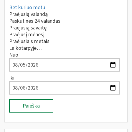
Bet kuriuo metu
Praėjusią valandą
Paskutines 24 valandas
Praėjusią savaitę
Praėjusį mėnesį
Praėjusiais metais
Laikotarpyje…
Nuo
Iki
Paieška