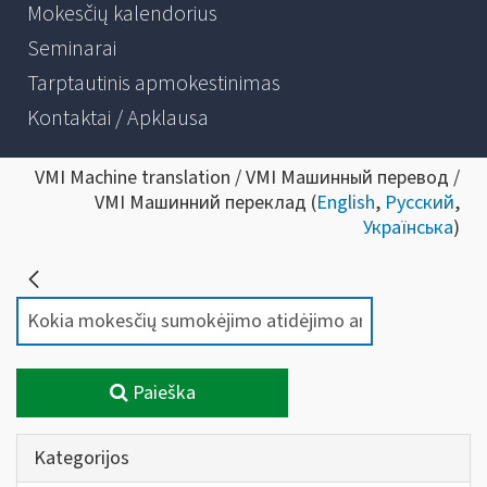
Mokesčių kalendorius
Seminarai
Tarptautinis apmokestinimas
Kontaktai / Apklausa
VMI Machine translation / VMI Машинный перевод /
VMI Машинний переклад (
English
,
Русский
,
Українська
)
Paieška
Kategorijos