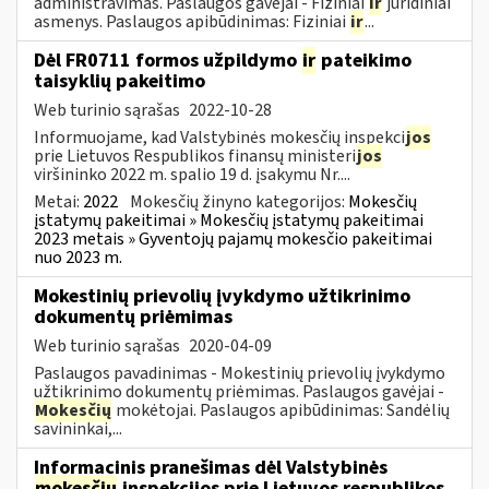
administravimas. Paslaugos gavėjai - Fiziniai
ir
juridiniai
asmenys. Paslaugos apibūdinimas: Fiziniai
ir
...
Dėl FR0711 formos užpildymo
ir
pateikimo
taisyklių pakeitimo
Web turinio sąrašas
2022-10-28
Informuojame, kad Valstybinės mokesčių inspekci
jos
prie Lietuvos Respublikos finansų ministeri
jos
viršininko 2022 m. spalio 19 d. įsakymu Nr....
Metai:
2022
Mokesčių žinyno kategorijos:
Mokesčių
įstatymų pakeitimai » Mokesčių įstatymų pakeitimai
2023 metais » Gyventojų pajamų mokesčio pakeitimai
nuo 2023 m.
Mokestinių prievolių įvykdymo užtikrinimo
dokumentų priėmimas
Web turinio sąrašas
2020-04-09
Paslaugos pavadinimas - Mokestinių prievolių įvykdymo
užtikrinimo dokumentų priėmimas. Paslaugos gavėjai -
Mokesčių
mokėtojai. Paslaugos apibūdinimas: Sandėlių
savininkai,...
Informacinis pranešimas dėl Valstybinės
mokesčių
inspekcijos prie Lietuvos respublikos