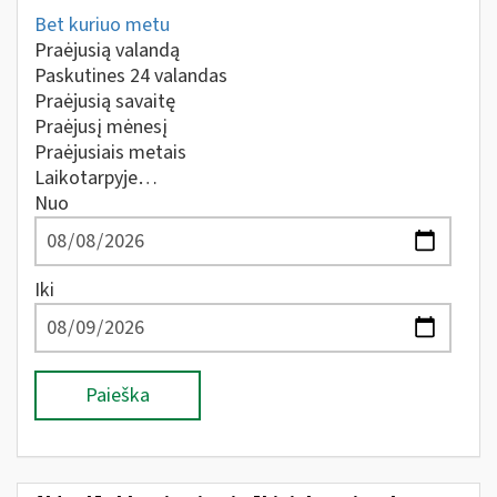
Bet kuriuo metu
Praėjusią valandą
Paskutines 24 valandas
Praėjusią savaitę
Praėjusį mėnesį
Praėjusiais metais
Laikotarpyje…
Nuo
Iki
Paieška