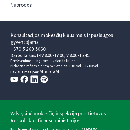
Nuorodos
Konsultacijos mokesčių klausimais ir paslaugos
gyventojams:
+370 5 260 5060
Darbo laikas: I-IV 8.00-17.00, V 8.00-15.45.
Prieššventinę dieną - viena valanda trumpiau.
Kiekvieno mėnesio antrą penktadienį 8.00 val. - 12.00 val.
Mano VMI
Paklausimas per
Valstybinė mokesčių inspekcija prie Lietuvos
Respublikos finansų ministerijos
Biudžetinė įstaiga. Juridinio asmens kodas — 188659752,