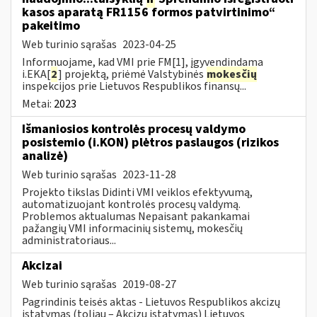
kasos aparatą FR1156 formos patvirtinimo“
pakeitimo
Web turinio sąrašas
2023-04-25
Informuojame, kad VMI prie FM[1], įgyvendindama
i.EKA[
2
] projektą, priėmė Valstybinės
mokesčių
inspekcijos prie Lietuvos Respublikos finansų...
Metai:
2023
Išmaniosios kontrolės procesų valdymo
posistemio (i.KON) plėtros paslaugos (rizikos
analizė)
Web turinio sąrašas
2023-11-28
Projekto tikslas Didinti VMI veiklos efektyvumą,
automatizuojant kontrolės procesų valdymą.
Problemos aktualumas Nepaisant pakankamai
pažangių VMI informacinių sistemų, mokesčių
administratoriaus...
Akcizai
Web turinio sąrašas
2019-08-27
Pagrindinis teisės aktas - Lietuvos Respublikos akcizų
įstatymas (toliau – Akcizų įstatymas) Lietuvos