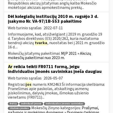
Respublikos akcizų įstatymas anglų kalba Mokesčio
mokėtojai: akcizais apmokestinamų prekių...
Dėl kolegialių institucijų 2010 m. rugsėjo 3 d.
įsakymo Nr. VA-97/1B-553 pakeitimo
Web turinio sąrašas
2022-07-11
Informuojame, kad, atsižvelgiant į 2019 m. gruodžio 19
d. Tarybos direktyvos (ES) 2020/262, kuria nustatoma
bendroji akcizų
tvarka
, nuostatas bei į 2021 m. gruodžio
16 d....
Mokesčių įstatymų pakeitimai:
MĮP 2021 » Akcizų
mokesčių pakeitimai nuo 2023 m.
Ar
reikia teikti FR0711 formą, jeigu
individualios įmonės savininkas įneša daugiau
Web turinio sąrašas
2026-05-07
Registraci
jos
numeris KM2463 Ši informacija skelbiama:
Pranešimas apie paskolas, atskaitingų asmenų
įsiskolinimus, dalyvių įmokas, išmokas užsienio
vienetams (FR0711)...
fr0711
individuali įmonė
individualios įmonės savininkas
Mokesčių žinyno kategorijos:
Prašymai,
tikslinės įmokos
pažymos ir mokėjimo duomenys » Duomenų teikimas