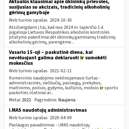
Aktualūs klausimai apie ūkininkų prievoles,
susijusias su akcizais, tradicinių alkoholinių
gėrimų gamyboje
Web turinio sąrašas
2024-10-30
Atsižvelgdami į tai, kad nuo 2024 m. lapkričio 1 d.
įsigalioja Lietuvos Respublikos alkoholio kontrolės
įstatymo pakeitimai dėl ūkininkų gaminamų tradicinių
alkoholinių gėrimų, parengėme...
Vasario 15-oji – paskutinė diena, kai
nevėluojant galima deklaruoti
ir
sumokėti
mokesčius
Web turinio sąrašas
2021-02-11
Komercinio naudojimo nekilnojamasis turtas -
administracinės, viešbučių, paslaugų, prekybos,
maitinimo, poilsio, gydymo, kultūros, mokslo
ir
sporto
paskirties statiniai ar...
Metai:
2021
Pagrindinis:
Naujiena
i.MAS naudotojų administravimas
Web turinio sąrašas
2020-04-09
Paslaugos pavadinimas - i.MAS naudotojų