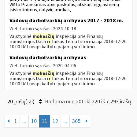
VMI » Pranešimas apie paskolas, atskaitingų asmenų
įsiskolinimus, dalyvių įmokas,
Vadovų darbotvarkių archyvas 2017 - 2018 m.
Web turinio sąrašas
2024-10-18
Valstybinė
mokesčių
inspekcija prie Finansų
ministerijos Data
ir
laikas Tema Informacija 2018-12-20
10:00 Dėl neapskaitytų pajamų vertinimo...
Vadovų darbotvarkių archyvas
Web turinio sąrašas
2020-04-06
Valstybinė
mokesčių
inspekcija prie Finansų
ministerijos Data
ir
laikas Tema Informacija 2018-12-20
10:00 Dėl neapskaitytų pajamų vertinimo...
20 Įrašų(-ai)
Rodoma nuo 201 iki 220 iš 7,293 irašų.
1
...
10
11
12
...
365