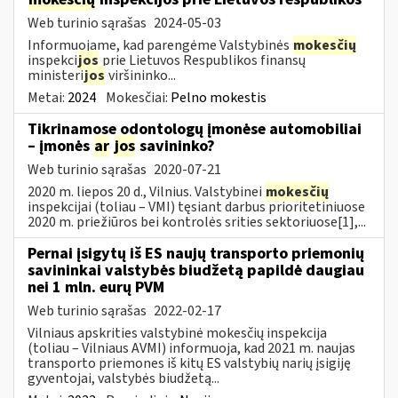
Web turinio sąrašas
2024-05-03
Informuojame, kad parengėme Valstybinės
mokesčių
inspekci
jos
prie Lietuvos Respublikos finansų
ministeri
jos
viršininko...
Metai:
2024
Mokesčiai:
Pelno mokestis
Tikrinamose odontologų įmonėse automobiliai
– įmonės
ar
jos
savininko?
Web turinio sąrašas
2020-07-21
2020 m. liepos 20 d., Vilnius. Valstybinei
mokesčių
inspekcijai (toliau – VMI) tęsiant darbus prioritetiniuose
2020 m. priežiūros bei kontrolės srities sektoriuose[1],...
Pernai įsigytų iš ES naujų transporto priemonių
savininkai valstybės biudžetą papildė daugiau
nei 1 mln. eurų PVM
Web turinio sąrašas
2022-02-17
Vilniaus apskrities valstybinė mokesčių inspekcija
(toliau – Vilniaus AVMI) informuoja, kad 2021 m. naujas
transporto priemones iš kitų ES valstybių narių įsigiję
gyventojai, valstybės biudžetą...