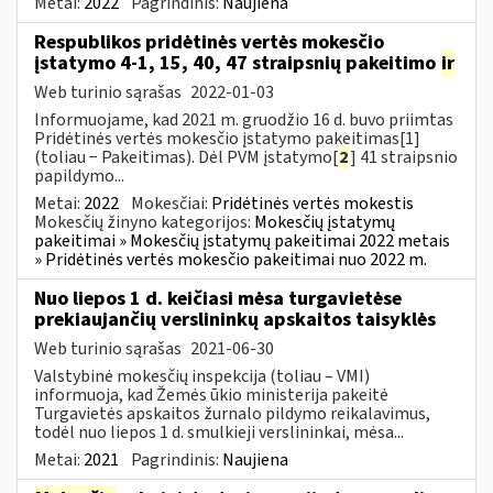
Metai:
2022
Pagrindinis:
Naujiena
Respublikos pridėtinės vertės mokesčio
įstatymo 4-1, 15, 40, 47 straipsnių pakeitimo
ir
Web turinio sąrašas
2022-01-03
Informuojame, kad 2021 m. gruodžio 16 d. buvo priimtas
Pridėtinės vertės mokesčio įstatymo pakeitimas[1]
(toliau − Pakeitimas). Dėl PVM įstatymo[
2
] 41 straipsnio
papildymo...
Metai:
2022
Mokesčiai:
Pridėtinės vertės mokestis
Mokesčių žinyno kategorijos:
Mokesčių įstatymų
pakeitimai » Mokesčių įstatymų pakeitimai 2022 metais
» Pridėtinės vertės mokesčio pakeitimai nuo 2022 m.
Nuo liepos 1 d. keičiasi mėsa turgavietėse
prekiaujančių verslininkų apskaitos taisyklės
Web turinio sąrašas
2021-06-30
Valstybinė mokesčių inspekcija (toliau – VMI)
informuoja, kad Žemės ūkio ministerija pakeitė
Turgavietės apskaitos žurnalo pildymo reikalavimus,
todėl nuo liepos 1 d. smulkieji verslininkai, mėsa...
Metai:
2021
Pagrindinis:
Naujiena