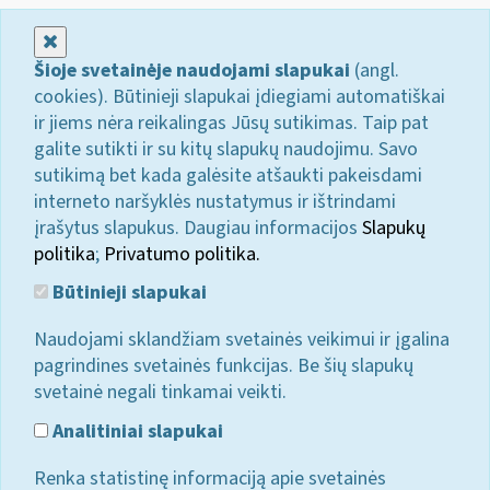
Uždaryti
Šioje svetainėje naudojami slapukai
(angl.
cookies). Būtinieji slapukai įdiegiami automatiškai
ir jiems nėra reikalingas Jūsų sutikimas. Taip pat
galite sutikti ir su kitų slapukų naudojimu. Savo
sutikimą bet kada galėsite atšaukti pakeisdami
interneto naršyklės nustatymus ir ištrindami
įrašytus slapukus. Daugiau informacijos
Slapukų
politika
;
Privatumo politika.
Būtinieji slapukai
Naudojami sklandžiam svetainės veikimui ir įgalina
pagrindines svetainės funkcijas. Be šių slapukų
svetainė negali tinkamai veikti.
Analitiniai slapukai
Renka statistinę informaciją apie svetainės