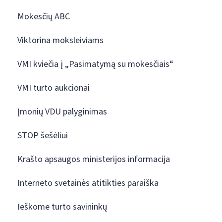
Mokesčių ABC
Viktorina moksleiviams
VMI kviečia į „Pasimatymą su mokesčiais“
VMI turto aukcionai
Įmonių VDU palyginimas
STOP šešėliui
Krašto apsaugos ministerijos informacija
Interneto svetainės atitikties paraiška
Ieškome turto savininkų