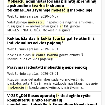
Mokesčių
administratoriaus priimtų sprendimų
apskundimo
tvarka
ir
skundų
teikimas...Valstybinėje
mokesčių
inspekcijoje
Web turinio sąrašas
2020-04-07
Valstybinėje
mokesčių
inspekcijoje nagrinėjami dviejų
rūšių ginčai — mokestiniai ginčai
ir
kiti ginčai.
MOKESTINIAI GINČAI Mokestiniai ginčai...
Kokias išlaidas
ir
kokia
tvarka
galite atimti iš
individualios veiklos pajamų?
Web turinio sąrašas
2019-03-04
Kokias išlaidas
ir
kokia
tvarka
galite atimti iš
individualios veiklos pajamų?
Prašymas išdėstyti mokestinę nepriemoką
Web turinio sąrašas
2026-08-01
Klausimynas dėl galimybės sudaryti mokestinės
paskolos sutartį Dažniausiai užduodamus klausimus apie
mokesčių
ir
baudų sumokėjimą, jų išieškojimą...
V-255 „Dėl Kasos aparatų
ir
tiesioginio ryšio
kompiuterių tinklo terminalų
naudojimo...taisyklių
ir
Sprendimo išregistruoti