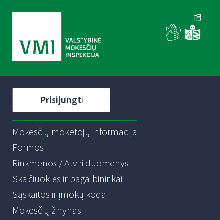
Prisijungti
Mokesčių mokėtojų informacija
Formos
Rinkmenos / Atviri duomenys
Skaičiuoklės ir pagalbininkai
Sąskaitos ir įmokų kodai
Mokesčių žinynas