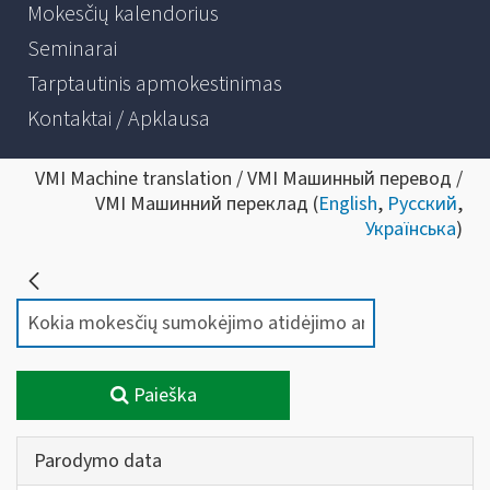
Mokesčių kalendorius
Seminarai
Tarptautinis apmokestinimas
Kontaktai / Apklausa
VMI Machine translation / VMI Машинный перевод /
VMI Машинний переклад (
English
,
Русский
,
Українська
)
Paieška
Parodymo data