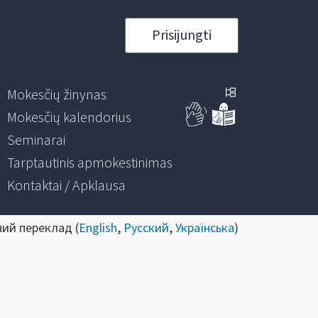
Prisijungti
Mokesčių žinynas
Mokesčių kalendorius
Seminarai
Tarptautinis apmokestinimas
Kontaktai / Apklausa
ний переклад (
English
,
Русский
,
Українська
)