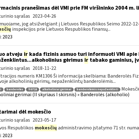
rmacinis pranešimas dėl VMI prie FM viršininko 2004 m. 
urinio sąrašas
2023-04-26
muojame, jog atsižvelgiant į Lietuvos Respublikos Seimo 2022-12-
sčių
inspekcijos prie Lietuvos Respublikos finansų...
:
2023
uo atveju
ir
kada fizinis asmuo turi informuoti VMI apie
ženklintus...alkoholinius gėrimus
ir
tabako gaminius, įv
urinio sąrašas
2018-11-22
tracijos numeris KM1306 Ši informacija skelbiama: Banderolės Fizi
voje alkoholinių gėrimų, nepaženklintų banderolėmis...
Mokesčių
i
banderolės
fr0718
alkoholiniai gėrimai
banderolėmis nepaženklinti
oliniai gėrimai (II skyriaus I skirsnis) » Banderolės (alkoholio)
tarimai dėl mokesčio
urinio sąrašas
2023-05-17
vos Respublikos
mokesčių
administravimo įstatymo 71 str. numa
:
2023