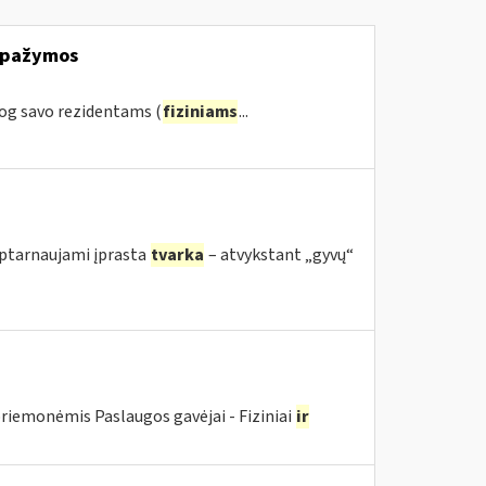
s pažymos
og savo rezidentams (
fiziniams
...
 aptarnaujami įprasta
tvarka
– atvykstant „gyvų“
riemonėmis Paslaugos gavėjai - Fiziniai
ir