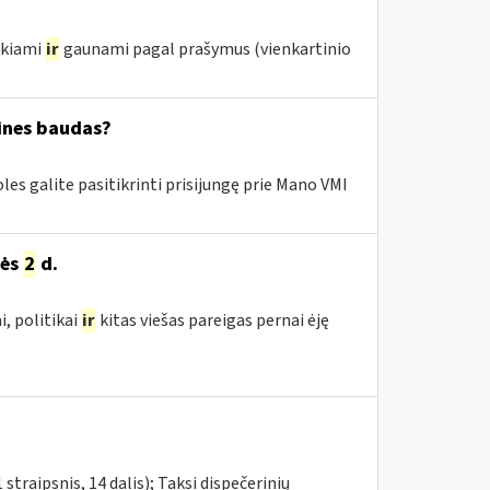
ikiami
ir
gaunami pagal prašymus (vienkartinio
cines baudas?
es galite pasitikrinti prisijungę prie Mano VMI
žės
2
d.
, politikai
ir
kitas viešas pareigas pernai ėję
traipsnis, 14 dalis); Taksi dispečerinių