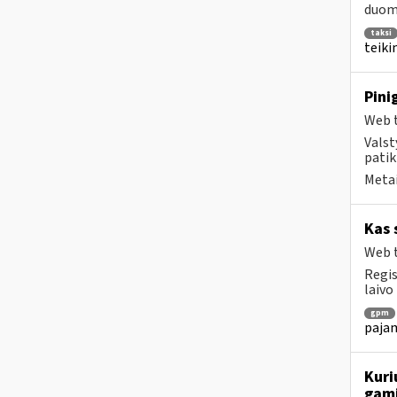
duome
taksi
teiki
Pini
Web t
Valst
patik
Metai
Kas 
Web t
Regis
laivo
gpm
pajam
Kuri
gami