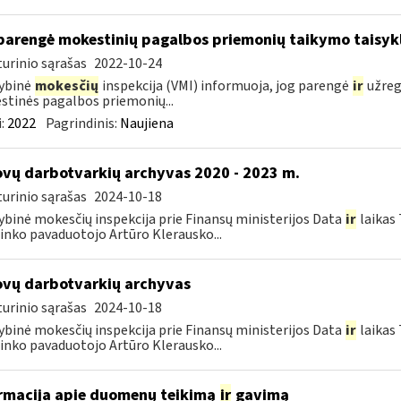
parengė mokestinių pagalbos priemonių taikymo taisykl
urinio sąrašas
2022-10-24
ybinė
mokesčių
inspekcija (VMI) informuoja, jog parengė
ir
užreg
tinės pagalbos priemonių...
:
2022
Pagrindinis:
Naujiena
vų darbotvarkių archyvas 2020 - 2023 m.
urinio sąrašas
2024-10-18
ybinė mokesčių inspekcija prie Finansų ministerijos Data
ir
laikas 
ninko pavaduotojo Artūro Klerausko...
vų darbotvarkių archyvas
urinio sąrašas
2024-10-18
ybinė mokesčių inspekcija prie Finansų ministerijos Data
ir
laikas 
ninko pavaduotojo Artūro Klerausko...
rmacija apie duomenų teikimą
ir
gavimą