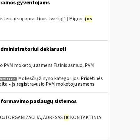
krainos gyventojams
isterijai supaprastinus tvarką[1] Migraci
jos
dministratoriui deklaruoti
sio PVM mokėtoju asmens Fizinis asmuo, PVM
Mokesčių žinyno kategorijos:
Pridėtinės
pvmį 61 str
skaita » Įsiregistravusio PVM mokėtoju asmens
nformavimo paslaugų sistemos
IOJI ORGANIZACIJA, ADRESAS
IR
KONTAKTINIAI