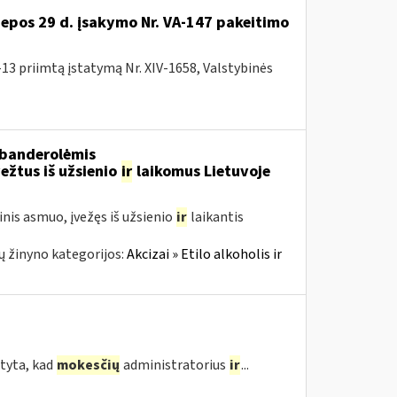
liepos 29 d. įsakymo Nr. VA-147 pakeitimo
13 priimtą įstatymą Nr. XIV-1658, Valstybinės
 banderolėmis
ežtus iš užsienio
ir
laikomus Lietuvoje
nis asmuo, įvežęs iš užsienio
ir
laikantis
 žinyno kategorijos:
Akcizai » Etilo alkoholis ir
tyta, kad
mokesčių
administratorius
ir
...