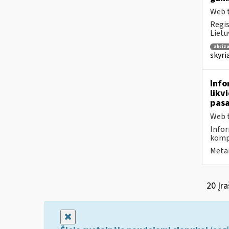
Web t
Regis
Lietu
akciza
skyri
Info
likv
pasa
Web t
Infor
komp
Metai
20 Įra
Uždaryti