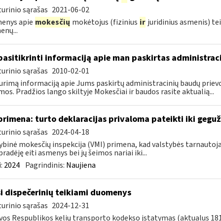
urinio sąrašas
2021-06-02
enys apie
mokesčių
mokėtojus (fizinius
ir
juridinius asmenis) te
nų...
pasitikrinti informaciją apie man paskirtas administra
urinio sąrašas
2010-02-01
urimą informaciją apie Jums paskirtų administracinių baudų prievol
mos. Pradžios lango skiltyje Mokesčiai ir baudos rasite aktualią...
primena: turto deklaracijas privaloma pateikti iki gegu
urinio sąrašas
2024-04-18
ybinė mokesčių inspekcija (VMI) primena, kad valstybės tarnautojai
pradėję eiti asmenys bei jų šeimos nariai iki...
:
2024
Pagrindinis:
Naujiena
i dispečerinių teikiami duomenys
urinio sąrašas
2024-12-31
vos Respublikos kelių transporto kodekso įstatymas (aktualus 181 s