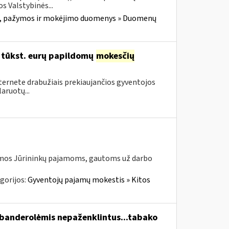
s Valstybinės...
, pažymos ir mokėjimo duomenys » Duomenų
96 tūkst. eurų papildomų
mokesčių
nternete drabužiais prekiaujančios gyventojos
aruotų...
jamos Jūrininkų pajamoms, gautoms už darbo
gorijos:
Gyventojų pajamų mokestis » Kitos
 banderolėmis nepaženklintus...tabako