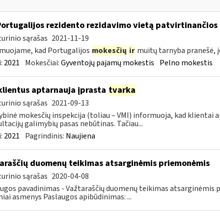
Portugalijos rezidento rezidavimo vietą patvirtinančio
urinio sąrašas
2021-11-19
muojame, kad Portugalijos
mokesčių
ir
muitų tarnyba pranešė, j
:
2021
Mokesčiai:
Gyventojų pajamų mokestis
Pelno mokestis
klientus aptarnauja įprasta
tvarka
urinio sąrašas
2021-09-13
ybinė mokesčių inspekcija (toliau – VMI) informuoja, kad klientai
ltacijų galimybių pasas nebūtinas. Tačiau...
:
2021
Pagrindinis:
Naujiena
araščių duomenų teikimas atsarginėmis priemonėmis
urinio sąrašas
2020-04-08
ugos pavadinimas - Važtaraščių duomenų teikimas atsarginėmis p
iniai asmenys Paslaugos apibūdinimas: ...