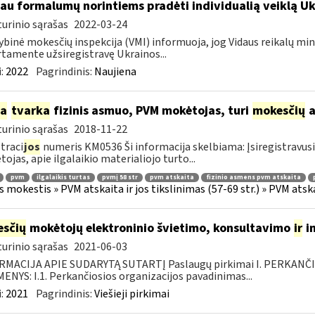
au formalumų norintiems pradėti individualią veiklą U
urinio sąrašas
2022-03-24
ybinė mokesčių inspekcija (VMI) informuoja, jog Vidaus reikalų min
tamente užsiregistravę Ukrainos...
:
2022
Pagrindinis:
Naujiena
ia
tvarka
fizinis asmuo, PVM mokėtojas, turi
mokesčių
a
urinio sąrašas
2018-11-22
traci
jos
numeris KM0536 Ši informacija skelbiama: Įsiregistravu
ojas, apie ilgalaikio materialiojo turto...
pvm
ilgalaikis turtas
pvmį 58 str
pvm atskaita
fizinio asmens pvm atskaita
s mokestis » PVM atskaita ir jos tikslinimas (57-69 str.) » PVM at
sčių
mokėtojų elektroninio švietimo, konsultavimo
ir
i
urinio sąrašas
2021-06-03
RMACIJA APIE SUDARYTĄ SUTARTĮ Paslaugų pirkimai I. PERKANČ
NYS: I.1. Perkančiosios organizacijos pavadinimas...
:
2021
Pagrindinis:
Viešieji pirkimai