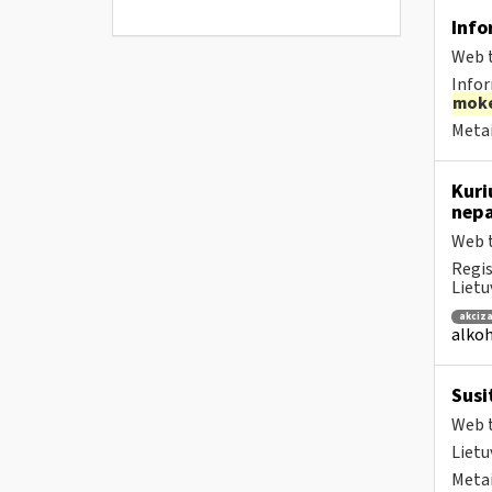
Info
Web t
Infor
moke
Metai
Kuri
nepa
Web t
Regis
Lietu
akciza
alkoh
Susi
Web t
Lietu
Metai