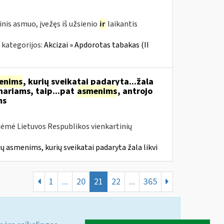
nis asmuo, įvežęs iš užsienio
ir
laikantis
 kategorijos:
Akcizai » Apdorotas tabakas (II
enims
, kurių sveikatai padaryta...žala
nariams, taip...pat
asmenims
, antrojo
ms
iėmė Lietuvos Respublikos vienkartinių
ų asmenims, kurių sveikatai padaryta žala likvi
1
...
20
21
22
...
365