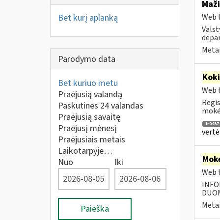
Maži
Bet kurį aplanką
Web t
Valst
depar
Metai
Parodymo data
Kok
Bet kuriuo metu
Web t
Praėjusią valandą
Regis
Paskutines 24 valandas
mokėt
Praėjusią savaitę
fr0457
Praėjusį mėnesį
vertė
Praėjusiais metais
Laikotarpyje…
Moke
Nuo
Iki
Web t
INFO
DUOME
Metai
Paieška