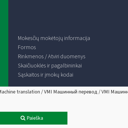
Mokesčių mokėtojų informacija
Formos
Rinkmenos / Atviri duomenys
Skaičiuoklės ir pagalbininkai
Sąskaitos ir įmokų kodai
Machine translation / VMI Машинный перевод / VMI Машин
Paieška