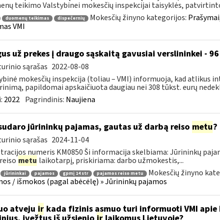
nų teikimo Valstybinei mokesčių inspekcijai taisyklės, patvirtinto
Mokesčių žinyno kategorijos:
Prašymai
duomenų teikimas
dispečernių
mas VMI
gus už prekes į draugo sąskaitą gavusiai verslininkei - 
urinio sąrašas
2022-08-08
ybinė mokesčių inspekcija (toliau – VMI) informuoja, kad atlikus i
rinimą, papildomai apskaičiuota daugiau nei 308 tūkst. eurų nedekl
:
2022
Pagrindinis:
Naujiena
sudaro jūrininkų pajamas, gautas už darbą reiso
metu
?
urinio sąrašas
2024-11-04
tracijos numeris KM0850 Ši informacija skelbiama: Jūrininkų pa
 reiso
metu
laikotarpį, priskiriama: darbo užmokestis,...
Mokesčių žinyno kate
jūrininkai
pajamos
gpmį 14 str
pajamos reiso metu
os / išmokos (pagal abėcėlę) » Jūrininkų pajamos
uo atveju
ir
kada fizinis asmuo turi informuoti VMI apie
nius, įvežtus iš užsienio
ir
laikomus Lietuvoje?