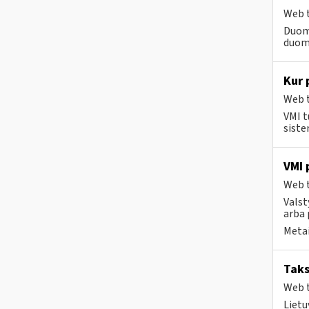
Web t
Duom
duome
Kur 
Web t
VMI t
siste
VMI 
Web t
Valst
arba 
Metai
Taks
Web t
Lietu