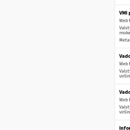
VMI 
Web t
Valst
mokes
Metai
Vado
Web t
Valst
virši
Vado
Web t
Valst
virši
Info