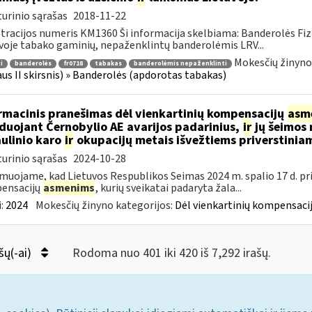
urinio sąrašas
2018-11-22
tracijos numeris KM1360 Ši informacija skelbiama: Banderolės Fizi
voje tabako gaminių, nepaženklintų banderolėmis LRV...
Mokesčių žinyno
i
banderolės
fr0718
tabakas
banderolėmis nepaženklinti
aus II skirsnis) » Banderolės (apdorotas tabakas)
rmacinis pranešimas dėl vienkartinių kompensacijų
asm
iduojant Černobylio AE avarijos padarinius,
ir
jų šeimos 
ulinio karo
ir
okupacijų metais išvežtiems priverstinia
urinio sąrašas
2024-10-28
muojame, kad Lietuvos Respublikos Seimas 2024 m. spalio 17 d. pr
ensacijų
asmenims
, kurių sveikatai padaryta žala...
:
2024
Mokesčių žinyno kategorijos:
Dėl vienkartinių kompensacij
šų(-ai)
Rodoma nuo 401 iki 420 iš 7,292 irašų.