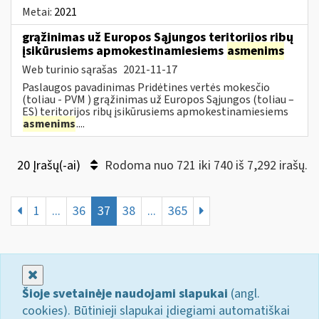
Metai:
2021
grąžinimas už Europos Sąjungos teritorijos ribų
įsikūrusiems apmokestinamiesiems
asmenims
Web turinio sąrašas
2021-11-17
Paslaugos pavadinimas Pridėtines vertės mokesčio
(toliau - PVM ) grąžinimas už Europos Sąjungos (toliau –
ES) teritorijos ribų įsikūrusiems apmokestinamiesiems
asmenims
....
20 Įrašų(-ai)
Rodoma nuo 721 iki 740 iš 7,292 irašų.
1
...
36
37
38
...
365
Uždaryti
Šioje svetainėje naudojami slapukai
(angl.
cookies). Būtinieji slapukai įdiegiami automatiškai