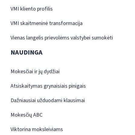
VMI kliento profilis
VMI skaitmeninė transformacija
Vienas langelis prievolėms valstybei sumokėti
NAUDINGA
Mokesčiai ir jų dydžiai
Atsiskaitymas grynaisiais pinigais
Dažniausiai užduodami klausimai
Mokesčių ABC
Viktorina moksleiviams