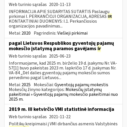
Web turinio sąrašas
2020-11-13
INFORMACIJA APIE SUDARYTAS SUTARTIS Paslaugų
pirkimai I. PERKANČIOJI ORGANIZACIJA, ADRESAS
IR
KONTAKTINIAI DUOMENYS: I.1. Perkančiosios
organizacijos pavadinimas...
Metai:
2020
Pagrindinis:
Viešieji pirkimai
pagal Lietuvos Respublikos gyventojų pajamų
mokesčio įstatymą paramos gavėjams
ir
Web turinio sąrašas
2025-06-23
Informuojame, kad 2025 m. birželio 19 d. įsakymu Nr. VA-
57[1] buvo pakeistas 2023 m. lapkričio 17 d. įsakymas Nr.
VA-84 „Dėl dalies gyventojų pajamų mokesčio sumos
pervedimo pagal Lietuvos...
Metai:
2025
Mokesčiai:
Gyventojų pajamų mokestis
Mokesčių žinyno kategorijos:
Mokesčių įstatymų
pakeitimai » Gyventojų pajamų mokesčio pakeitimai nuo
2025 m.
2019 m. III ketvirčio VMI statistinė informacija
Web turinio sąrašas
2021-11-22
Politikų kreipimaisi į VMI dirbančius asmenis Valstybinės