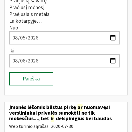
Praėjusią savaitę
Praėjusį mėnesį
Praėjusiais metais
Laikotarpyje…
Nuo
Iki
Paieška
Įmonės lėšomis būstus pirkę
ar
nuomavęsi
verslininkai privalės sumokėti ne tik
mokesčius..., bet
ir
delspinigius bei baudas
Web turinio sąrašas
2020-07-30