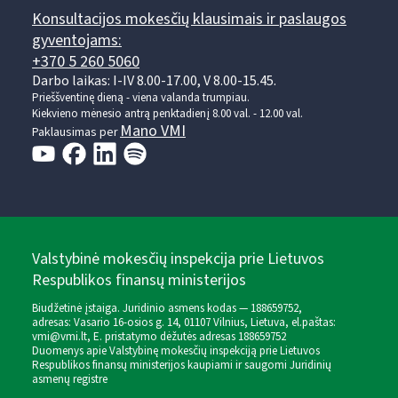
Konsultacijos mokesčių klausimais ir paslaugos
gyventojams:
+370 5 260 5060
Darbo laikas: I-IV 8.00-17.00, V 8.00-15.45.
Prieššventinę dieną - viena valanda trumpiau.
Kiekvieno mėnesio antrą penktadienį 8.00 val. - 12.00 val.
Mano VMI
Paklausimas per
Valstybinė mokesčių inspekcija prie Lietuvos
Respublikos finansų ministerijos
Biudžetinė įstaiga. Juridinio asmens kodas — 188659752,
adresas: Vasario 16-osios g. 14, 01107 Vilnius, Lietuva, el.paštas:
vmi@vmi.lt
, E. pristatymo dėžutės adresas 188659752
Duomenys apie Valstybinę mokesčių inspekciją prie Lietuvos
Respublikos finansų ministerijos kaupiami ir saugomi Juridinių
asmenų registre