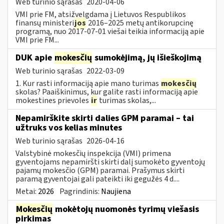
Web turinio sąrašas
2020-04-06
VMI prie FM, atsižvelgdama į Lietuvos Respublikos
finansų ministeri
jos
2016–2025 metų antikorupcinę
programą, nuo 2017-07-01 viešai teikia informaciją apie
VMI prie FM...
DUK apie
mokesčių
sumokėjimą, jų išieškojimą
Web turinio sąrašas
2022-03-09
1. Kur rasti informaciją apie mano turimas
mokesčių
skolas? Paaiškinimus, kur galite rasti informaciją apie
mokestines prievoles
ir
turimas skolas,...
Nepamirškite skirti dalies GPM paramai – tai
užtruks vos kelias minutes
Web turinio sąrašas
2026-04-16
Valstybinė mokesčių inspekcija (VMI) primena
gyventojams nepamiršti skirti dalį sumokėto gyventojų
pajamų mokesčio (GPM) paramai. Prašymus skirti
paramą gyventojai gali pateikti iki gegužės 4 d....
Metai:
2026
Pagrindinis:
Naujiena
Mokesčių
mokėtojų nuomonės tyrimų viešasis
pirkimas