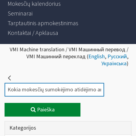
Mokesčių kalendorius
Seminarai
Tarptautinis apmokestinimas
Kontaktai / Apklausa
VMI Machine translation / VMI Машинный перевод /
VMI Машинний переклад (
English
,
Русский
,
Українська
)
Paieška
Kategorijos