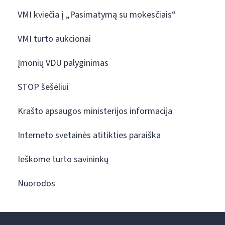
VMI kviečia į „Pasimatymą su mokesčiais“
VMI turto aukcionai
Įmonių VDU palyginimas
STOP šešėliui
Krašto apsaugos ministerijos informacija
Interneto svetainės atitikties paraiška
Ieškome turto savininkų
Nuorodos