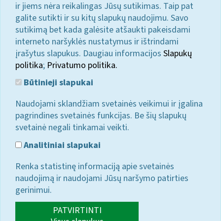
ir jiems nėra reikalingas Jūsų sutikimas. Taip pat
galite sutikti ir su kitų slapukų naudojimu. Savo
sutikimą bet kada galėsite atšaukti pakeisdami
interneto naršyklės nustatymus ir ištrindami
įrašytus slapukus. Daugiau informacijos
Slapukų
politika
;
Privatumo politika.
Būtinieji slapukai
Naudojami sklandžiam svetainės veikimui ir įgalina
pagrindines svetainės funkcijas. Be šių slapukų
svetainė negali tinkamai veikti.
Analitiniai slapukai
Renka statistinę informaciją apie svetainės
naudojimą ir naudojami Jūsų naršymo patirties
gerinimui.
PATVIRTINTI