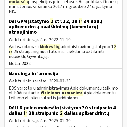
mokesčių
inspekcijos prie Lietuvos Respublikos finansų
ministerijos viršininko 2017 m. gruodžio 27 d. įsakymu
Nr....
Dėl GPM įstatymo
2
str. 12, 29
ir
34 dalių
apibendrintų paaiškinimų (komentarų)
atnaujinimo
Web turinio sąrašas
2022-11-10
Vadovaudamasi
Mokesčių
administravimo įstatymo 1
2
ir
25 straipsnių nuostatomis, siekdama užtikrinti
nuoseklų Gyventojų...
Metai:
2022
Naudinga informacija
Web turinio sąrašas
2020-03-23
EDS vartotojų administravimas Apie dokumentų teikimo
el. būdu sutartis
fiziniams
asmenims
Apie dokumentų
teikimo el. būdu sutartis juridiniams...
Dėl LR pelno mokesčio įstatymo 30 straipsnio 4
dalies
ir
38 straipsnio
2
dalies apibendrintų
Web turinio sąrašas
2025-01-30