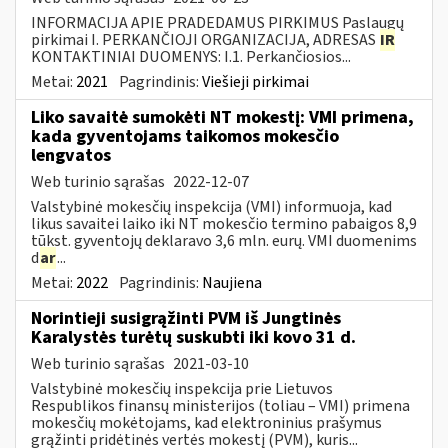
INFORMACIJA APIE PRADEDAMUS PIRKIMUS Paslaugų
pirkimai I. PERKANČIOJI ORGANIZACIJA, ADRESAS
IR
KONTAKTINIAI DUOMENYS: I.1. Perkančiosios...
Metai:
2021
Pagrindinis:
Viešieji pirkimai
Liko savaitė sumokėti NT mokestį: VMI primena,
kada gyventojams taikomos mokesčio
lengvatos
Web turinio sąrašas
2022-12-07
Valstybinė mokesčių inspekcija (VMI) informuoja, kad
likus savaitei laiko iki NT mokesčio termino pabaigos 8,9
tūkst. gyventojų deklaravo 3,6 mln. eurų. VMI duomenims
d
ar
...
Metai:
2022
Pagrindinis:
Naujiena
Norintieji susigrąžinti PVM iš Jungtinės
Karalystės turėtų suskubti iki kovo 31 d.
Web turinio sąrašas
2021-03-10
Valstybinė mokesčių inspekcija prie Lietuvos
Respublikos finansų ministerijos (toliau – VMI) primena
mokesčių mokėtojams, kad elektroninius prašymus
grąžinti pridėtinės vertės mokestį (PVM), kuris...