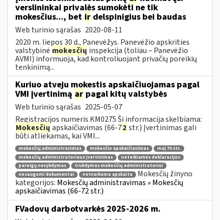
verslininkai privalės sumokėti ne tik
mokesčius..., bet
ir
delspinigius bei baudas
Web turinio sąrašas
2020-08-11
2020 m. liepos 30 d., Panevėžys. Panevėžio apskrities
valstybinė
mokesčių
inspekcija (toliau – Panevėžio
AVMI) informuoja, kad kontroliuojant privačių poreikių
tenkinimą...
Kuriuo atveju mokestis apskaičiuojamas pagal
VMI įvertinimą
ar
pagal kitų valstybės
Web turinio sąrašas
2025-05-07
Registracijos numeris KM0275 Ši informacija skelbiama:
Mokesčių
apskaičiavimas (66-7
2
str.) Įvertinimas gali
būti atliekamas, kai VMI...
mokesčių administravimas
mokesčio apskaičiavimas
maį 70 str.
mokesčių administratoriaus įvertinimas
neteikiamos deklaracijos
pareigų nevykdymas
trukdymas mokesčių administratoriui
Mokesčių žinyno
nesaugomi dokumentai
netvarkoma apskaita
kategorijos:
Mokesčių administravimas » Mokesčių
apskaičiavimas (66-72 str.)
FVadovų darbotvarkės 2025-2026 m.