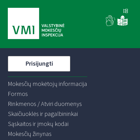
Prisijungti
Mokesčių mokėtojų informacija
Formos
Rinkmenos / Atviri duomenys
Skaičiuoklės ir pagalbininkai
Sąskaitos ir įmokų kodai
Mokesčių žinynas