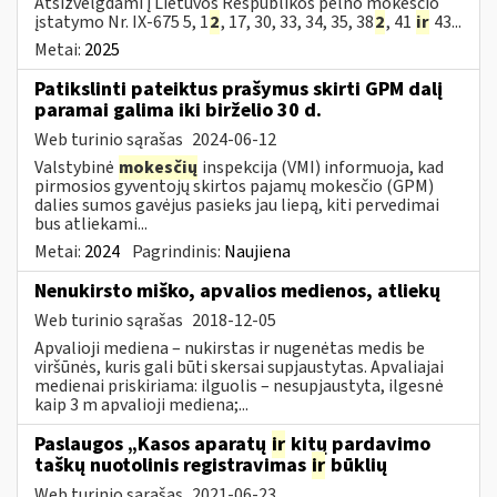
Atsižvelgdami į Lietuvos Respublikos pelno mokesčio
įstatymo Nr. IX-675 5, 1
2
, 17, 30, 33, 34, 35, 38
2
, 41
ir
43...
Metai:
2025
Patikslinti pateiktus prašymus skirti GPM dalį
paramai galima iki birželio 30 d.
Web turinio sąrašas
2024-06-12
Valstybinė
mokesčių
inspekcija (VMI) informuoja, kad
pirmosios gyventojų skirtos pajamų mokesčio (GPM)
dalies sumos gavėjus pasieks jau liepą, kiti pervedimai
bus atliekami...
Metai:
2024
Pagrindinis:
Naujiena
Nenukirsto miško, apvalios medienos, atliekų
Web turinio sąrašas
2018-12-05
Apvalioji mediena – nukirstas ir nugenėtas medis be
viršūnės, kuris gali būti skersai supjaustytas. Apvaliajai
medienai priskiriama: ilguolis – nesupjaustyta, ilgesnė
kaip 3 m apvalioji mediena;...
Paslaugos „Kasos aparatų
ir
kitų pardavimo
taškų nuotolinis registravimas
ir
būklių
Web turinio sąrašas
2021-06-23