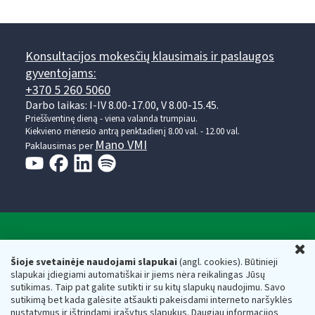
Konsultacijos mokesčių klausimais ir paslaugos
gyventojams:
+370 5 260 5060
Darbo laikas: I-IV 8.00-17.00, V 8.00-15.45.
Prieššventinę dieną - viena valanda trumpiau.
Kiekvieno mėnesio antrą penktadienį 8.00 val. - 12.00 val.
Mano VMI
Paklausimas per
Valstybinė mokesčių inspekcija prie Lietuvos
U
Respublikos finansų ministerijos
Šioje svetainėje naudojami slapukai
(angl. cookies). Būtinieji
slapukai įdiegiami automatiškai ir jiems nėra reikalingas Jūsų
Biudžetinė įstaiga. Juridinio asmens kodas — 188659752,
sutikimas. Taip pat galite sutikti ir su kitų slapukų naudojimu. Savo
adresas: Vasario 16-osios g. 14, 01107 Vilnius, Lietuva, el.paštas:
sutikimą bet kada galėsite atšaukti pakeisdami interneto naršyklės
vmi@vmi.lt
, E. pristatymo dėžutės adresas 188659752
nustatymus ir ištrindami įrašytus slapukus. Daugiau informacijos