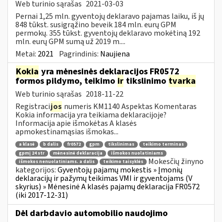
Web turinio sąrašas
2021-03-03
Pernai 1,25 mln. gyventojų deklaravo pajamas laiku, iš jų
848 tūkst. susigrąžino beveik 184 mln. eurų GPM
permokų. 355 tūkst. gyventojų deklaravo mokėtiną 192
mln. eurų GPM sumą už 2019 m....
Metai:
2021
Pagrindinis:
Naujiena
Kokia
yra mėnesinės deklaracijos FR0572
formos pildymo, teikimo
ir
tikslinimo
tvarka
Web turinio sąrašas
2018-11-22
Registraci
jos
numeris KM1140 Aspektas Komentaras
Kokia informacija yra teikiama deklaracijoje?
Informacija apie išmokėtas A klasės
apmokestinamąsias išmokas...
a klasė
b dalis
fr0572
gpm
tikslinimas
teikimo terminas
gpmį 24 str
mėnesinė deklaracija
išmokos nuolatiniams
Mokesčių žinyno
išmokos nenuolatiniams. a dalis
teikimo taisyklės
kategorijos:
Gyventojų pajamų mokestis » Įmonių
deklaracijų ir pažymų teikimas VMI ir gyventojams (V
skyrius) » Mėnesinė A klasės pajamų deklaracija FR0572
(iki 2017-12-31)
Dėl darbdavio automobilio naudojimo