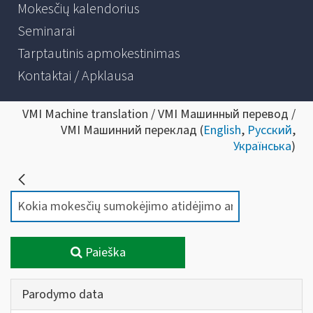
Mokesčių kalendorius
Seminarai
Tarptautinis apmokestinimas
Kontaktai / Apklausa
VMI Machine translation / VMI Машинный перевод /
VMI Машинний переклад (
English
,
Русский
,
Українська
)
Paieška
Parodymo data