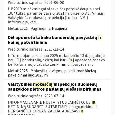
Web turinio sąrašas
2021-06-08
Už 2019 m. sėkmingai ataskaitas pateikė daugiau nei
10,7 tūkst. paramos gavėjų. 2021 m. birželio 8 d., Vilnius.
Valstybinės mokesčių inspekcija (toliau – VMI)
informuoja, kad...
Metai:
2021
Pagrindinis:
Naujiena
Dėl apdoroto tabako banderolių pavyzdžių
ir
kainų patvirtinimo
Web turinio sąrašas
2025-11-14
Informuojame, kad nuo 2025 m. lapkričio 13 d. įsigaliojo
nauji[1] banderolių, skirtų kai kurių[
2
] apdoroto tabako
bei kaitinamojo tabako ženklinimui, pavyzdžiai...
Metai:
2025
Mokesčių įstatymų pakeitimai:
Akcizų
pakeitimai nuo 2025 m.
Valstybinės
mokesčių
inspekcijos duomenų
saugyklos plėtros paslaugų viešasis pirkimas
Web turinio sąrašas
2020-07-14
INFORMACIJA APIE NUSTATYTUS LAIMĖTOJUS
IR
KETINIMĄ SUDARYTI SUTARTIS Paslaugų pirkimai I.
PERKANČIOJI ORGANIZACIJA, ADRESAS
IR