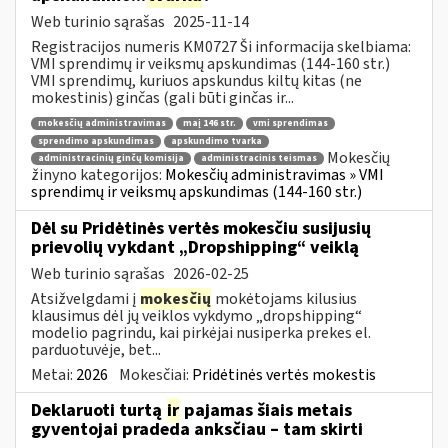
Web turinio sąrašas
2025-11-14
Registracijos numeris KM0727 Ši informacija skelbiama:
VMI sprendimų ir veiksmų apskundimas (144-160 str.)
VMI sprendimų, kuriuos apskundus kiltų kitas (ne
mokestinis) ginčas (gali būti ginčas ir...
mokesčių administravimas
maį 146 str.
vmi sprendimas
sprendimo apskundimas
apskundimo tvarka
Mokesčių
administracinių ginčų komisija
administracinis teismas
žinyno kategorijos:
Mokesčių administravimas » VMI
sprendimų ir veiksmų apskundimas (144-160 str.)
Dėl su Pridėtinės vertės mokesčiu susijusių
prievolių vykdant „Dropshipping“ veiklą
Web turinio sąrašas
2026-02-25
Atsižvelgdami į
mokesčių
mokėtojams kilusius
klausimus dėl jų veiklos vykdymo „dropshipping“
modelio pagrindu, kai pirkėjai nusiperka prekes el.
parduotuvėje, bet...
Metai:
2026
Mokesčiai:
Pridėtinės vertės mokestis
Deklaruoti turtą
ir
pajamas šiais metais
gyventojai pradeda anksčiau – tam skirti