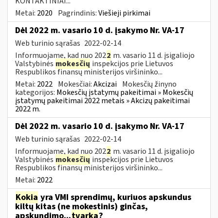
KONTAKTINIAI...
Metai:
2020
Pagrindinis:
Viešieji pirkimai
Dėl 2022 m. vasario 10 d. įsakymo Nr. VA-17
Web turinio sąrašas
2022-02-14
Informuojame, kad nuo 202
2
m. vasario 11 d. įsigaliojo
Valstybinės
mokesčių
inspekcijos prie Lietuvos
Respublikos finansų ministerijos viršininko...
Metai:
2022
Mokesčiai:
Akcizai
Mokesčių žinyno
kategorijos:
Mokesčių įstatymų pakeitimai » Mokesčių
įstatymų pakeitimai 2022 metais » Akcizų pakeitimai
2022 m.
Dėl 2022 m. vasario 10 d. įsakymo Nr. VA-17
Web turinio sąrašas
2022-02-14
Informuojame, kad nuo 202
2
m. vasario 11 d. įsigaliojo
Valstybinės
mokesčių
inspekcijos prie Lietuvos
Respublikos finansų ministerijos viršininko...
Metai:
2022
Kokia
yra VMI sprendimų, kuriuos apskundus
kiltų kitas (ne mokestinis) ginčas,
apskundimo...
tvarka
?