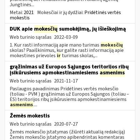
Jungtinės...
Metai:
2021
Mokesčiai ir jų dydžiai:
Pridėtinės vertės
mokestis
DUK apie
mokesčių
sumokėjimą, jų išieškojimą
Web turinio sąrašas
2022-03-09
1. Kur rasti informaciją apie mano turimas
mokesčių
skolas? Paaiškinimus, kur galite rasti informaciją apie
mokestines prievoles
ir
turimas skolas,...
grąžinimas už Europos Sąjungos teritorijos ribų
įsikūrusiems apmokestinamiesiems
asmenims
Web turinio sąrašas
2021-11-17
Paslaugos pavadinimas Pridėtines vertės mokesčio
(toliau - PVM ) grąžinimas už Europos Sąjungos (toliau –
ES) teritorijos ribų įsikūrusiems apmokestinamiesiems
asmenims
....
Žemės mokestis
Web turinio sąrašas
2020-07-27
Žemės mokesčio įstatymas (žiūrėti aktualią redakciją)
Žemės mokesčio įstatymo apibendrintas komentaras