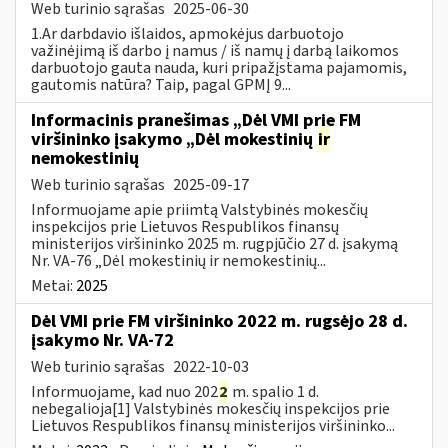
Web turinio sąrašas
2025-06-30
1.Ar darbdavio išlaidos, apmokėjus darbuotojo
važinėjimą iš darbo į namus / iš namų į darbą laikomos
darbuotojo gauta nauda, kuri pripažįstama pajamomis,
gautomis natūra? Taip, pagal GPMĮ 9...
Informacinis pranešimas „Dėl VMI prie FM
viršininko įsakymo „Dėl mokestinių
ir
nemokestinių
Web turinio sąrašas
2025-09-17
Informuojame apie priimtą Valstybinės mokesčių
inspekcijos prie Lietuvos Respublikos finansų
ministerijos viršininko 2025 m. rugpjūčio 27 d. įsakymą
Nr. VA-76 „Dėl mokestinių ir nemokestinių...
Metai:
2025
Dėl VMI prie FM viršininko 2022 m. rugsėjo 28 d.
įsakymo Nr. VA-72
Web turinio sąrašas
2022-10-03
Informuojame, kad nuo 202
2
m. spalio 1 d.
nebegalioja[1] Valstybinės mokesčių inspekcijos prie
Lietuvos Respublikos finansų ministerijos viršininko...