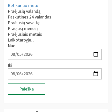
Bet kuriuo metu
Praėjusią valandą
Paskutines 24 valandas
Praėjusią savaitę
Praėjusį mėnesį
Praėjusiais metais
Laikotarpyje…
Nuo
Iki
Paieška