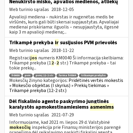
Nenukirsto miško, apvalios medienos, atliekų
Web turinio sąrašas
2018-12-05
Apvalioji mediena – nukirstas ir nugenėtas medis be
viršūnės, kuris gali būti skersai supjaustytas. Apvaliajai
medienai priskiriama: ilguolis – nesupjaustyta, ilgesnė
kaip 3 m apvalioji mediena;...
Trikampė prekyba
ir
susijusios PVM prievolės
Web turinio sąrašas
2018-11-22
Registraci
jos
numeris KM0040 Ši informacija skelbiama:
Trikampė prekyba (1
2
-
2
str.) Trikampė prekyba – tai
tokie prekių...
fr0600
pvm
pvmį 12-2 str
forma fr0564
trikampė prekyba
Mokesčių žinyno kategorijos:
Pridėtinės vertės mokestis
» Mokesčio objektas (I skyrius) » Prekių tiekimas »
Trikampė prekyba (12-2 str.)
Dėl fiskalinio agento paskyrimo jungtinės
karalystės apmokestinamiesiems
asmenims
Web turinio sąrašas
2021-07-29
Informuojame, kad 2021 m. liepos 29 d. Valstybinė
mokesčių
inspekcija prie Finansų ministerijos parengė
pranešimą dėl reikalavimo paskirti fiskalinį agentą