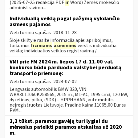
(2025-07-25 redakcija PDF
ir
Word) Žemės mokesčio
administravimo...
Individualią veiklą pagal pažymą vykdančio
asmens pajamos
Web turinio sąrašas
2018-11-28
Šioje skiltyje rasite informaciją apie: apribojimus,
taikomus
fiziniams
asmenims
verstis individualia
veikla; individualios veiklos registravimą /...
VMI prie FM 2024 m. liepos 17 d. 11.00 val.
konkurso būdu parduoda valstybei perduotą
transporto priemonę:
Web turinio sąrašas
2024-07-02
Lengvasis automobilis BMW 320, VIN:
WBA3L11060K258565, 2015 m., M1-AC, 1995 cm3, 120 kW,
dyzelinas, pilka, (SDK) – HPPHHAAN, automobilis
neįregistruotas Lietuvoje. Pradinė kaina 11065,00 Eur su
PVM...
2,2 tūkst. paramos gavėjų turi lygiai du
mėnesius pateikti paramos atskaitas už 2020
m.