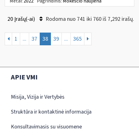
Metai:
2022
Pagrindinis:
Mokesčio naujiena
20 Įrašų(-ai)
Rodoma nuo 741 iki 760 iš 7,292 irašų.
1
...
37
38
39
...
365
APIE VMI
Misija, Vizija ir Vertybės
Struktūra ir kontaktinė informacija
Konsultavimasis su visuomene