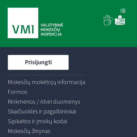
Prisijungti
Mokesčių mokėtojų informacija
Formos
Rinkmenos / Atviri duomenys
Skaičiuoklės ir pagalbininkai
Sąskaitos ir įmokų kodai
Mokesčių žinynas