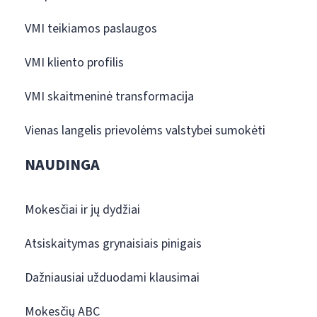
VMI teikiamos paslaugos
VMI kliento profilis
VMI skaitmeninė transformacija
Vienas langelis prievolėms valstybei sumokėti
NAUDINGA
Mokesčiai ir jų dydžiai
Atsiskaitymas grynaisiais pinigais
Dažniausiai užduodami klausimai
Mokesčių ABC