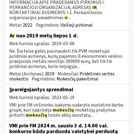
INFORMACIJA APIE PRADEDAMUS PIRKIMUS I.
PERKANČIOJI ORGANIZACIJA, ADRESAS
IR
KONTAKTINIAI DUOMENYS: I.1. Perkančiosios
organizacijos pavadinimas
ir
...
Metai:
2022
Pagrindinis:
Viešieji pirkimai
Ar
nuo 2019 metų liepos 1 d.
Web turinio sąrašas
2019-03-08
Ne. Šia teise galės pasinaudoti tik PVM mokėtojai
juridiniai asmenys, kurių pajamos iš ekonominės veiklos
praėjusiais metais neviršijo 300000 eurų, bet tik tie
juridiniai asmenys, kurie neįsigyja...
Metai (Archyvas):
2019
Mokesčiai:
Pridėtinės vertės
mokestis
Pagrindinis:
Mokesčių pakeitimai
Įpareigojantys sprendimai
Web turinio sąrašas
2023-05-19
VMI prie FM viršininko įsakymu sudaryta nuolatinė darbo
grupė, kuri nagrinėja
mokesčių
mokėtojų prašymus
pritarti
mokesčių
teisės aktų nuostatų...
VMI prie FM 2024 m. sausio 3 d. 14.00 val.
konkurso būdu parduoda valstybei perduotą