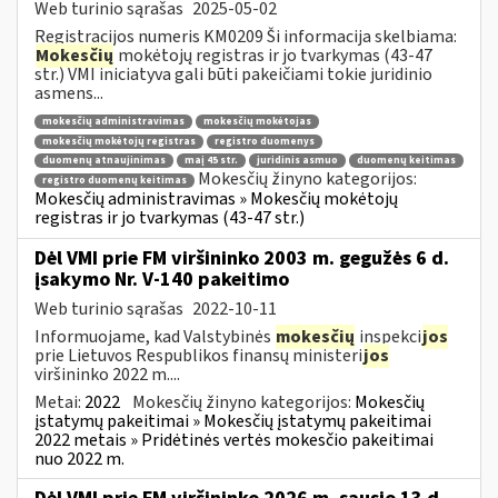
Web turinio sąrašas
2025-05-02
Registracijos numeris KM0209 Ši informacija skelbiama:
Mokesčių
mokėtojų registras ir jo tvarkymas (43-47
str.) VMI iniciatyva gali būti pakeičiami tokie juridinio
asmens...
mokesčių administravimas
mokesčių mokėtojas
mokesčių mokėtojų registras
registro duomenys
duomenų atnaujinimas
maį 45 str.
juridinis asmuo
duomenų keitimas
Mokesčių žinyno kategorijos:
registro duomenų keitimas
Mokesčių administravimas » Mokesčių mokėtojų
registras ir jo tvarkymas (43-47 str.)
Dėl VMI prie FM viršininko 2003 m. gegužės 6 d.
įsakymo Nr. V-140 pakeitimo
Web turinio sąrašas
2022-10-11
Informuojame, kad Valstybinės
mokesčių
inspekci
jos
prie Lietuvos Respublikos finansų ministeri
jos
viršininko 2022 m....
Metai:
2022
Mokesčių žinyno kategorijos:
Mokesčių
įstatymų pakeitimai » Mokesčių įstatymų pakeitimai
2022 metais » Pridėtinės vertės mokesčio pakeitimai
nuo 2022 m.