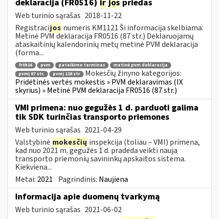
deklaracija (FR0516)
ir
jos
priedas
Web turinio sąrašas
2018-11-22
Registraci
jos
numeris KM1121 Ši informacija skelbiama:
Metinė PVM deklaracija FR0516 (87 str.) Deklaruojamų
ataskaitinių kalendorinių metų metinė PVM deklaracija
(forma...
fr0516
pvm
pateikimo terminas
metinė pvm deklaracija
Mokesčių žinyno kategorijos:
pvmį 87 str.
pvmį 128 str
Pridėtinės vertės mokestis » PVM deklaravimas (IX
skyrius) » Metinė PVM deklaracija FR0516 (87 str.)
VMI primena: nuo gegužės 1 d. parduoti galima
tik SDK turinčias transporto priemones
Web turinio sąrašas
2021-04-29
Valstybinė
mokesčių
inspekcija (toliau – VMI) primena,
kad nuo 2021 m. gegužės 1 d. pradeda veikti nauja
transporto priemonių savininkų apskaitos sistema.
Kiekviena...
Metai:
2021
Pagrindinis:
Naujiena
Informacija apie duomenų tvarkymą
Web turinio sąrašas
2021-06-02