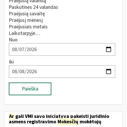
Praėjusią valandą
Paskutines 24 valandas
Praėjusią savaitę
Praėjusį mėnesį
Praėjusiais metais
Laikotarpyje…
Nuo
Iki
Paieška
Ar
gali VMI savo iniciatyva pakeisti juridinio
asmens registravimo
Mokesčių
mokėtojų