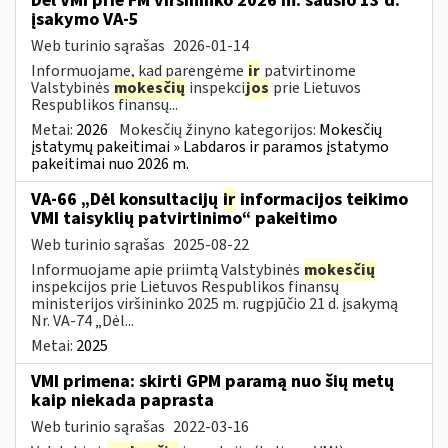
Dėl VMI prie FM viršininko 2026 m. sausio 13 d.
įsakymo VA-5
Web turinio sąrašas
2026-01-14
Informuojame, kad parengėme
ir
patvirtinome
Valstybinės
mokesčių
inspekci
jos
prie Lietuvos
Respublikos finansų...
Metai:
2026
Mokesčių žinyno kategorijos:
Mokesčių
įstatymų pakeitimai » Labdaros ir paramos įstatymo
pakeitimai nuo 2026 m.
VA-66 „Dėl konsultacijų
ir
informacijos teikimo
VMI taisyklių patvirtinimo“ pakeitimo
Web turinio sąrašas
2025-08-22
Informuojame apie priimtą Valstybinės
mokesčių
inspekcijos prie Lietuvos Respublikos finansų
ministerijos viršininko 2025 m. rugpjūčio 21 d. įsakymą
Nr. VA-74 „Dėl...
Metai:
2025
VMI primena: skirti GPM paramą nuo šių metų
kaip niekada paprasta
Web turinio sąrašas
2022-03-16