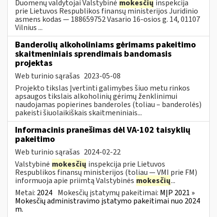
Duomenų valdytojai Valstybinė
mokesčių
inspekcija
prie Lietuvos Respublikos finansų ministerijos Juridinio
asmens kodas — 188659752 Vasario 16-osios g. 14, 01107
Vilnius ...
Banderolių alkoholiniams gėrimams pakeitimo
skaitmeniniais sprendimais bandomasis
projektas
Web turinio sąrašas
2023-05-08
Projekto tikslas Įvertinti galimybes šiuo metu rinkos
apsaugos tikslais alkoholinių gėrimų ženklinimui
naudojamas popierines banderoles (toliau – banderolės)
pakeisti šiuolaikiškais skaitmeniniais...
Informacinis pranešimas dėl VA-102 taisyklių
pakeitimo
Web turinio sąrašas
2024-02-22
Valstybinė
mokesčių
inspekcija prie Lietuvos
Respublikos finansų ministerijos (toliau ― VMI prie FM)
informuoja apie priimtą Valstybinės
mokesčių
...
Metai:
2024
Mokesčių įstatymų pakeitimai:
MĮP 2021 »
Mokesčių administravimo įstatymo pakeitimai nuo 2024
m.