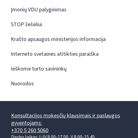
Įmonių VDU palyginimas
STOP šešėliui
Krašto apsaugos ministerijos informacija
Interneto svetainės atitikties paraiška
Ieškome turto savininkų
Nuorodos
Konsultacijos mokesčių klausimais ir paslaugos
gyventojams:
+370 5 260 5060
Darbo laikas: I-IV 8.00-17.00, V 8.00-15.45.