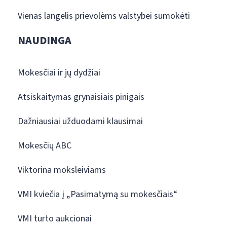
Vienas langelis prievolėms valstybei sumokėti
NAUDINGA
Mokesčiai ir jų dydžiai
Atsiskaitymas grynaisiais pinigais
Dažniausiai užduodami klausimai
Mokesčių ABC
Viktorina moksleiviams
VMI kviečia į „Pasimatymą su mokesčiais“
VMI turto aukcionai