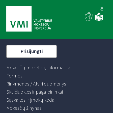
Prisijungti
Mokesčių mokėtojų informacija
Formos
Rinkmenos / Atviri duomenys
Skaičiuoklės ir pagalbininkai
Sąskaitos ir įmokų kodai
Mokesčių žinynas