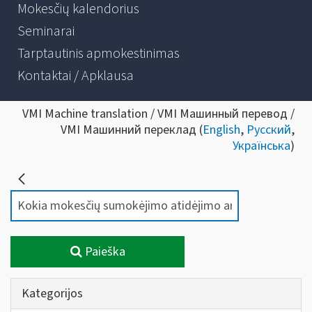
Mokesčių kalendorius
Seminarai
Tarptautinis apmokestinimas
Kontaktai / Apklausa
VMI Machine translation / VMI Машинный перевод /
VMI Машинний переклад (
English
,
Русский
,
Українська
)
Paieška
Kategorijos