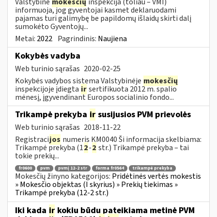
Valstybinė
mokesčių
inspekcija (toliau – VMI)
informuoja, jog gyventojai kasmet deklaruodami
pajamas turi galimybę be papildomų išlaidų skirti dalį
sumokėto Gyventojų...
Metai:
2022
Pagrindinis:
Naujiena
Kokybės vadyba
Web turinio sąrašas
2020-02-25
Kokybės vadybos sistema Valstybinėje
mokesčių
inspekcijoje įdiegta
ir
sertifikuota 2012 m. spalio
mėnesį, įgyvendinant Europos socialinio fondo...
Trikampė prekyba
ir
susijusios PVM prievolės
Web turinio sąrašas
2018-11-22
Registraci
jos
numeris KM0040 Ši informacija skelbiama:
Trikampė prekyba (1
2
-
2
str.) Trikampė prekyba – tai
tokie prekių...
fr0600
pvm
pvmį 12-2 str
forma fr0564
trikampė prekyba
Mokesčių žinyno kategorijos:
Pridėtinės vertės mokestis
» Mokesčio objektas (I skyrius) » Prekių tiekimas »
Trikampė prekyba (12-2 str.)
Iki kada
ir
kokiu būdu pateikiama metinė PVM