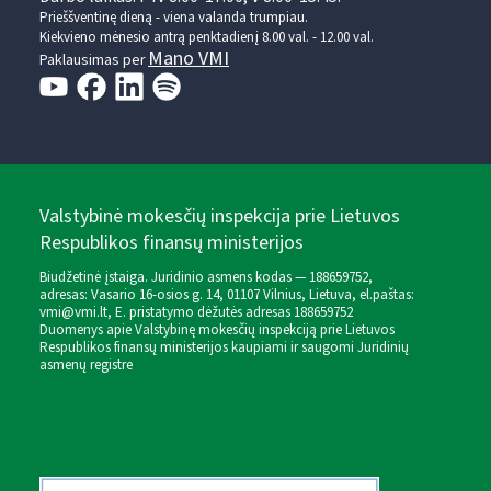
Prieššventinę dieną - viena valanda trumpiau.
Kiekvieno mėnesio antrą penktadienį 8.00 val. - 12.00 val.
Mano VMI
Paklausimas per
Valstybinė mokesčių inspekcija prie Lietuvos
Respublikos finansų ministerijos
Biudžetinė įstaiga. Juridinio asmens kodas — 188659752,
adresas: Vasario 16-osios g. 14, 01107 Vilnius, Lietuva, el.paštas:
vmi@vmi.lt
, E. pristatymo dėžutės adresas 188659752
Duomenys apie Valstybinę mokesčių inspekciją prie Lietuvos
Respublikos finansų ministerijos kaupiami ir saugomi Juridinių
asmenų registre