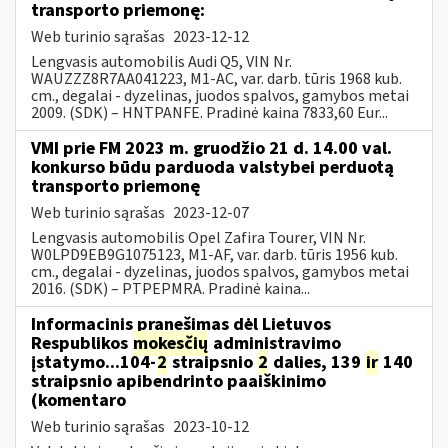
transporto priemonę:
Web turinio sąrašas
2023-12-12
Lengvasis automobilis Audi Q5, VIN Nr.
WAUZZZ8R7AA041223, M1-AC, var. darb. tūris 1968 kub.
cm., degalai - dyzelinas, juodos spalvos, gamybos metai
2009. (SDK) – HNTPANFE. Pradinė kaina 7833,60 Eur...
VMI prie FM 2023 m. gruodžio 21 d. 14.00 val.
konkurso būdu parduoda valstybei perduotą
transporto priemonę
Web turinio sąrašas
2023-12-07
Lengvasis automobilis Opel Zafira Tourer, VIN Nr.
W0LPD9EB9G1075123, M1-AF, var. darb. tūris 1956 kub.
cm., degalai - dyzelinas, juodos spalvos, gamybos metai
2016. (SDK) – PTPEPMRA. Pradinė kaina...
Informacinis pranešimas dėl Lietuvos
Respublikos
mokesčių
administravimo
įstatymo...104-
2
straipsnio
2
dalies, 139
ir
140
straipsnio apibendrinto paaiškinimo
(komentaro
Web turinio sąrašas
2023-10-12