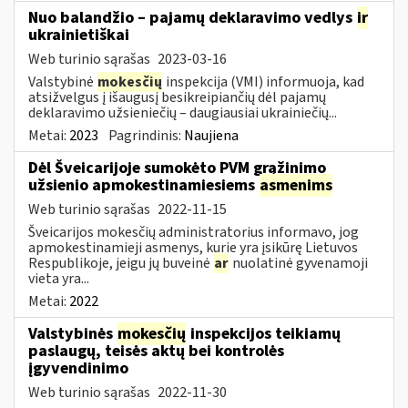
Nuo balandžio – pajamų deklaravimo vedlys
ir
ukrainietiškai
Web turinio sąrašas
2023-03-16
Valstybinė
mokesčių
inspekcija (VMI) informuoja, kad
atsižvelgus į išaugusį besikreipiančių dėl pajamų
deklaravimo užsieniečių – daugiausiai ukrainiečių...
Metai:
2023
Pagrindinis:
Naujiena
Dėl Šveicarijoje sumokėto PVM grąžinimo
užsienio apmokestinamiesiems
asmenims
Web turinio sąrašas
2022-11-15
Šveicarijos mokesčių administratorius informavo, jog
apmokestinamieji asmenys, kurie yra įsikūrę Lietuvos
Respublikoje, jeigu jų buveinė
ar
nuolatinė gyvenamoji
vieta yra...
Metai:
2022
Valstybinės
mokesčių
inspekcijos teikiamų
paslaugų, teisės aktų bei kontrolės
įgyvendinimo
Web turinio sąrašas
2022-11-30