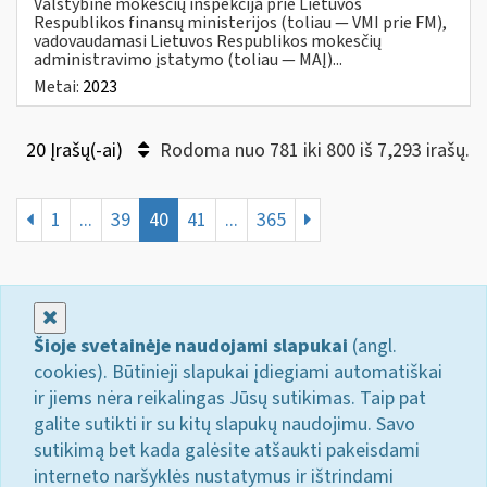
Valstybinė mokesčių inspekcija prie Lietuvos
Respublikos finansų ministerijos (toliau — VMI prie FM),
vadovaudamasi Lietuvos Respublikos mokesčių
administravimo įstatymo (toliau — MAĮ)...
Metai:
2023
20 Įrašų(-ai)
Rodoma nuo 781 iki 800 iš 7,293 irašų.
1
...
39
40
41
...
365
Uždaryti
Šioje svetainėje naudojami slapukai
(angl.
cookies). Būtinieji slapukai įdiegiami automatiškai
ir jiems nėra reikalingas Jūsų sutikimas. Taip pat
galite sutikti ir su kitų slapukų naudojimu. Savo
sutikimą bet kada galėsite atšaukti pakeisdami
interneto naršyklės nustatymus ir ištrindami