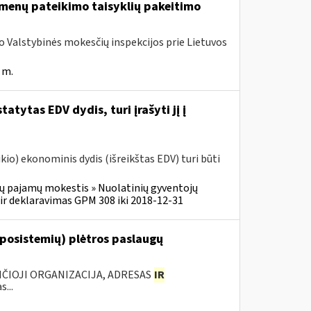
menų pateikimo taisyklių pakeitimo
ojo Valstybinės mokesčių inspekcijos prie Lietuvos
 m.
atytas EDV dydis, turi įrašyti jį į
o) ekonominis dydis (išreikštas EDV) turi būti
ų pajamų mokestis » Nuolatinių gyventojų
r deklaravimas GPM 308 iki 2018-12-31
 posistemių) plėtros paslaugų
ANČIOJI ORGANIZACIJA, ADRESAS
IR
...