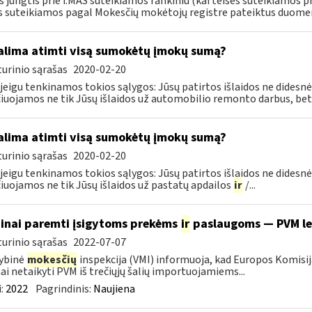
s jungtis prie i.MAS suteikiamos rankiniu (kai teisės suteikiamos p
s suteikiamos pagal Mokesčių mokėtojų registre pateiktus duomeni
lima atimti visą sumokėtų įmokų sumą?
urinio sąrašas
2020-02-20
 jeigu tenkinamos tokios sąlygos: Jūsų patirtos išlaidos ne didesnės
čiuojamos ne tik Jūsų išlaidos už automobilio remonto darbus, bet.
lima atimti visą sumokėtų įmokų sumą?
urinio sąrašas
2020-02-20
 jeigu tenkinamos tokios sąlygos: Jūsų patirtos išlaidos ne didesnės
čiuojamos ne tik Jūsų išlaidos už pastatų apdailos
ir
/...
inai paremti įsigytoms prekėms
ir
paslaugoms — PVM l
urinio sąrašas
2022-07-07
ybinė
mokesčių
inspekcija (VMI) informuoja, kad Europos Komisij
nai netaikyti PVM iš trečiųjų šalių importuojamiems...
:
2022
Pagrindinis:
Naujiena