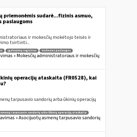
ų priemonėmis sudarė...fizinis asmuo,
s paslaugoms
istratoriaus ir mokesčių mokėtojo teisės ir
mo tvirtinti...
as
įgaliojimų registras
viešosios paslaugos
vimas » Mokesčių administratoriaus ir mokesčių
inių operacijų ataskaita (FR0528), kai
iu?
enų tarpusavio sandorių arba ūkinių operacijų
asmenų tarpusavio sandorių arba ūkinių operacijų ataskaita
avimas » Asocijuotų asmenų tarpusavio sandorių