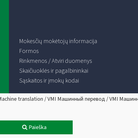
Mokesčių mokėtojų informacija
Formos
Rinkmenos / Atviri duomenys
Skaičiuoklės ir pagalbininkai
Sąskaitos ir įmokų kodai
Machine translation / VMI Машинный перевод / VMI Машин
Paieška