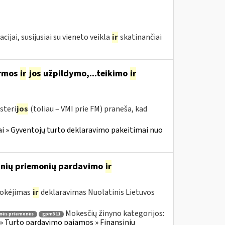
ai, susijusiai su vieneto veikla
ir
skatinančiai
ormos
ir
jos
užpildymo,...teikimo
ir
steri
jos
(toliau – VMI prie FM) praneša, kad
i » Gyventojų turto deklaravimo pakeitimai nuo
sinių priemonių pardavimo
ir
mokėjimas
ir
deklaravimas Nuolatinis Lietuvos
Mokesčių žinyno kategorijos:
inės priemonės
gpm311
» Turto pardavimo pajamos » Finansinių