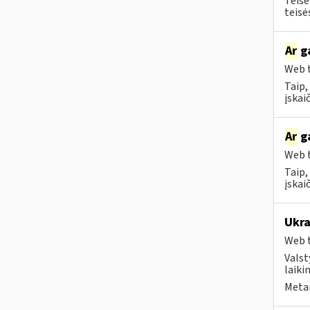
Teisė
teisė
Ar
ga
Web t
Taip,
įskai
Ar
ga
Web t
Taip,
įskai
Ukra
Web t
Valst
laiki
Metai