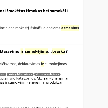
ams išmokėtas išmokas bei sumokėti
tinė diena mokestį išskaičiuojantiems
asmenims
eklaravimo
ir
sumokėjimo
...
tvarka
?
aičiavimas, deklaravimas
ir
sumokėjimas
 str
akcizų deklaravimas
akcizų sumokėjimas
ių žinyno kategorijos:
Akcizai » Energiniai
imas ir sumokėjim (energiniai produktai)