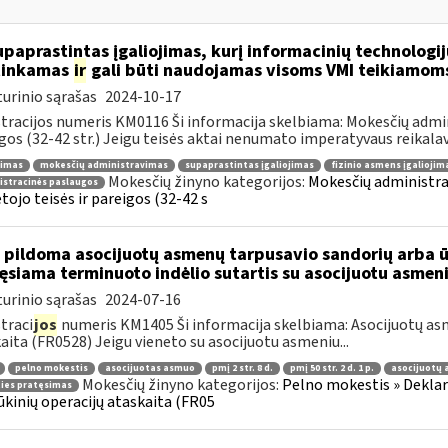
paprastintas įgaliojimas, kurį informacinių technologij
tinkamas
ir
gali būti naudojamas visoms VMI teikiamom
urinio sąrašas
2024-10-17
tracijos numeris KM0116 Ši informacija skelbiama: Mokesčių admin
gos (32-42 str.) Jeigu teisės aktai nenumato imperatyvaus reikalavi
jimas
mokesčių administravimas
supaprastintas įgaliojimas
fizinio asmens įgaliojim
Mokesčių žinyno kategorijos:
Mokesčių administra
istracinės paslaugos
ojo teisės ir pareigos (32-42 s
 pildoma asocijuotų asmenų tarpusavio sandorių arba ūk
ęsiama terminuoto indėlio sutartis su asocijuotu asmen
urinio sąrašas
2024-07-16
traci
jos
numeris KM1405 Ši informacija skelbiama: Asocijuotų asm
aita (FR0528) Jeigu vieneto su asocijuotu asmeniu...
pelno mokestis
asocijuotas asmuo
pmį 2 str. 8 d.
pmį 50 str. 2 d. 1 p.
asocijuotų 
Mokesčių žinyno kategorijos:
Pelno mokestis » Deklar
ties pratęsimas
ūkinių operacijų ataskaita (FR05