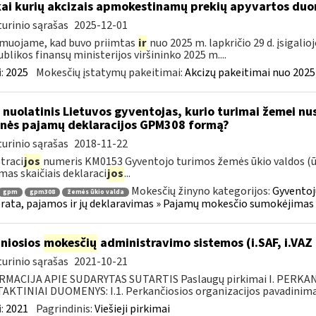
kai kurių akcizais apmokestinamų prekių apyvartos duo
urinio sąrašas
2025-12-01
muojame, kad buvo priimtas
ir
nuo 2025 m. lapkričio 29 d. įsigali
blikos finansų ministerijos viršininko 2025 m....
:
2025
Mokesčių įstatymų pakeitimai:
Akcizų pakeitimai nuo 2025
 nuolatinis Lietuvos gyventojas, kurio turimai žemei nust
nės pajamų deklaracijos GPM308 formą?
urinio sąrašas
2018-11-22
traci
jos
numeris KM0153 Gyventojo turimos žemės ūkio valdos (ūki
mas skaičiais deklaraci
jos
...
Mokesčių žinyno kategorijos:
Gyventoj
gpm
gpm308
žemės ūkio valda
ata, pajamos ir jų deklaravimas » Pajamų mokesčio sumokėjimas i
niosios
mokesčių
administravimo sistemos (i.SAF, i.VAZ
urinio sąrašas
2021-10-21
RMACIJA APIE SUDARYTAS SUTARTIS Paslaugų pirkimai I. PERK
KTINIAI DUOMENYS: I.1. Perkančiosios organizacijos pavadinimas
:
2021
Pagrindinis:
Viešieji pirkimai