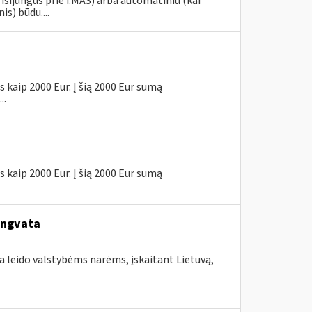
risijungus prie i.MAS) arba automatiniu (kai
s) būdu....
 kaip 2000 Eur. Į šią 2000 Eur sumą
..
 kaip 2000 Eur. Į šią 2000 Eur sumą
engvata
a leido valstybėms narėms, įskaitant Lietuvą,