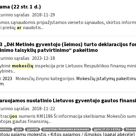
ama (22 str. 1 d.)
urinio sąrašas
2018-11-29
mos sąnaudomis pripažįstamos vieneto sąnaudos, skirtos informacij
ti prekių
ar
naudotis...
3 „Dėl Metinės gyventojo (šeimos) turto deklaracijos f
linimo taisyklių patvirtinimo“ pakeitimo
urinio sąrašas
2023-12-18
ybinė
mokesčių
inspekcija prie Lietuvos Respublikos finansų mini
ybinės...
:
2023
Mokesčių žinyno kategorijos:
Mokesčių įstatymų pakeitima
m.
aruojamos nuolatinio Lietuvos gyventojo gautos finan
urinio sąrašas
2018-11-22
traci
jos
numeris KM1186 Ši informacija skelbiama: Mokesčio su
tojas gautas finansinių...
ravimas
gpm
gpm308
išvestinės finansinės priemonės
gpmį 17 str 1 d 30 p
finans
tojų pajamų mokestis » Kitos pajamos / išmokos (pagal abėcėlę) 