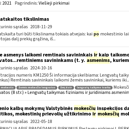
:
2021
Pagrindinis:
Viešieji pirkimai
atskaitos tikslinimas
urinio sąrašas
2018-11-29
tskaita turi būti tikslinama tokiais atvejais: kai
po
mokestinio lai
ojas dalį prekių grąžina, iš...
e asmenys laikomi remtinais savininkais
ir
kaip taikomo
vatos...remtiniems savininkams (t. y.
asmenims
, kurie
urinio sąrašas
2024-10-16
tracijos numeris KM1250 Ši informacija skelbiama: Lengvatų taiky
nkus) Remtinais savininkais laikomi žemės savininkai, kuriems iki..
Mokesči
 mokestis
žemės mokesčio lengvatos
žmį 8 str
lengvatų taikymo tvarka
atos (8 str.) » Lengvatų taikymas fiziniams ir juridiniams asmenim
enio kalbų mokymų Valstybinės
mokesčių
inspekcijos d
itikos, mokestinių prievolių užtikrinimo
ir
mokesčių
mok
urinio sąrašas
2022-05-18
RMACIJA APIE PRADEDAMUS PIRKIMUS Paslaugų pirkimai I. PER