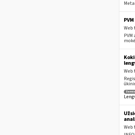
Metai
PVM 
Web t
PVM a
mokėt
Koki
leng
Web t
Regis
ūkini
žemės
Lengv
Užsi
anal
Web t
INFO