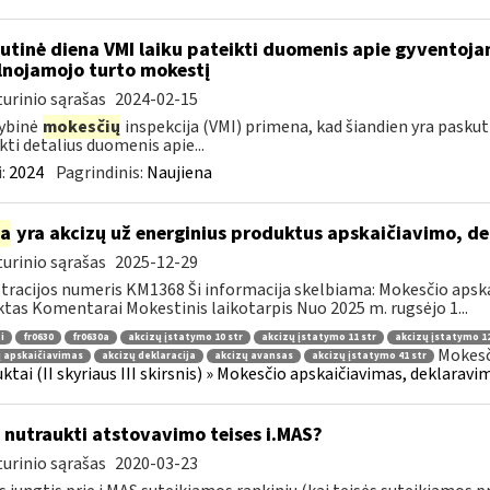
utinė diena VMI laiku pateikti duomenis apie gyventoj
lnojamojo turto mokestį
urinio sąrašas
2024-02-15
ybinė
mokesčių
inspekcija (VMI) primena, kad šiandien yra pasku
kti detalius duomenis apie...
:
2024
Pagrindinis:
Naujiena
ia
yra akcizų už energinius produktus apskaičiavimo, d
urinio sąrašas
2025-12-29
tracijos numeris KM1368 Ši informacija skelbiama: Mokesčio apsk
tas Komentarai Mokestinis laikotarpis Nuo 2025 m. rugsėjo 1...
i
fr0630
fr0630a
akcizų įstatymo 10 str
akcizų įstatymo 11 str
akcizų įstatymo 12
Mokesč
 apskaičiavimas
akcizų deklaracija
akcizų avansas
akcizų įstatymo 41 str
ktai (II skyriaus III skirsnis) » Mokesčio apskaičiavimas, deklarav
 nutraukti atstovavimo teises i.MAS?
urinio sąrašas
2020-03-23