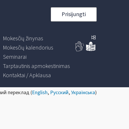
Prisijungti
Mokesčių žinynas
Mokesčių kalendorius
Seminarai
Tarptautinis apmokestinimas
Kontaktai / Apklausa
ний переклад (
English
,
Русский
,
Українська
)