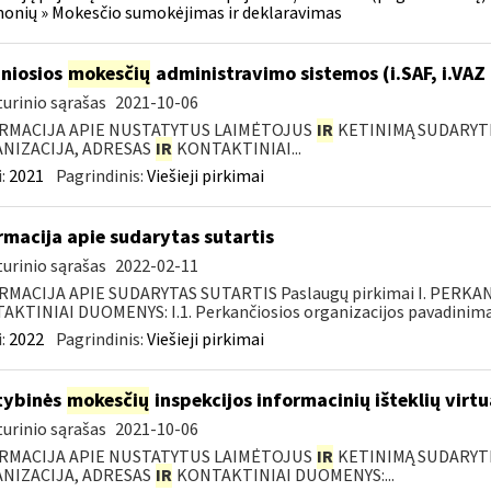
onių » Mokesčio sumokėjimas ir deklaravimas
niosios
mokesčių
administravimo sistemos (i.SAF, i.VAZ
urinio sąrašas
2021-10-06
RMACIJA APIE NUSTATYTUS LAIMĖTOJUS
IR
KETINIMĄ SUDARYTI 
NIZACIJA, ADRESAS
IR
KONTAKTINIAI...
:
2021
Pagrindinis:
Viešieji pirkimai
rmacija apie sudarytas sutartis
urinio sąrašas
2022-02-11
RMACIJA APIE SUDARYTAS SUTARTIS Paslaugų pirkimai I. PERK
KTINIAI DUOMENYS: I.1. Perkančiosios organizacijos pavadinimas
:
2022
Pagrindinis:
Viešieji pirkimai
tybinės
mokesčių
inspekcijos informacinių išteklių virtu
urinio sąrašas
2021-10-06
RMACIJA APIE NUSTATYTUS LAIMĖTOJUS
IR
KETINIMĄ SUDARYTI 
NIZACIJA, ADRESAS
IR
KONTAKTINIAI DUOMENYS:...