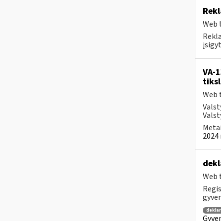
Rekl
Web t
Rekla
įsigy
VA-1
tiks
Web t
Valst
Valst
Metai
2024 
dekl
Web t
Regis
gyven
dekla
Gyven