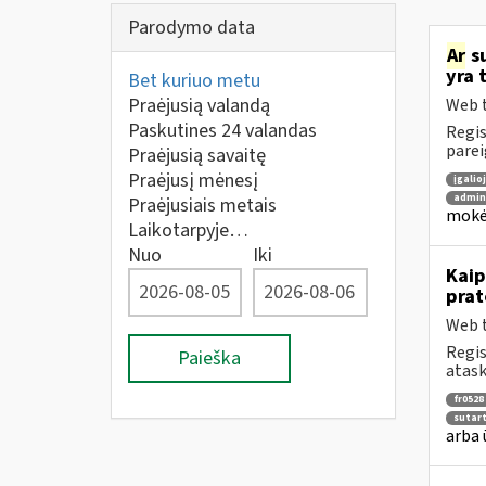
Parodymo data
Ar
su
yra 
Bet kuriuo metu
Praėjusią valandą
Web t
Paskutines 24 valandas
Regis
parei
Praėjusią savaitę
Praėjusį mėnesį
įgalio
admin
Praėjusiais metais
mokėt
Laikotarpyje…
Nuo
Iki
Kaip
prat
Web t
Regis
Paieška
atask
fr0528
sutar
arba 