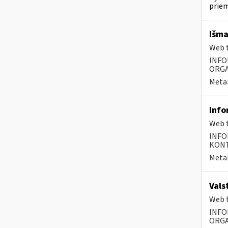
priem
Išma
Web t
INFO
ORGA
Metai
Info
Web t
INFO
KONTA
Metai
Vals
Web t
INFO
ORGA