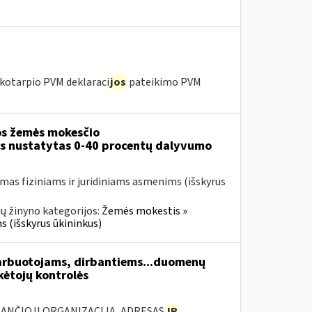
kotarpio PVM deklaraci
jos
pateikimo PVM
s žemės mokesčio
ms nustatytas 0-40 procentų dalyvumo
mas fiziniams ir juridiniams asmenims (išskyrus
.
ų žinyno kategorijos:
Žemės mokestis »
s (išskyrus ūkininkus)
arbuotojams, dirbantiems...duomenų
ėtojų kontrolės
KANČIOJI ORGANIZACIJA, ADRESAS
IR