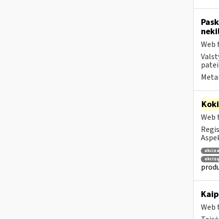
Pask
neki
Web t
Valst
patei
Metai
Kok
Web t
Regis
Aspek
akciza
akcizų
produ
Kaip
Web t