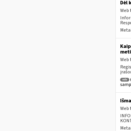
Dėl 
Web t
Infor
Respu
Metai
Kaip
meti
Web t
Regis
įrašo
edv
sampr
Išma
Web t
INFO
KONTA
Metai