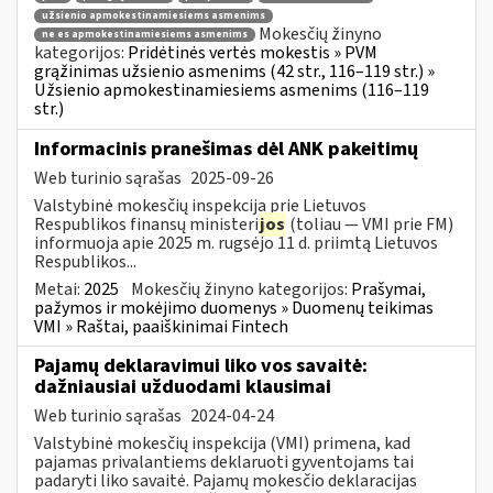
užsienio apmokestinamiesiems asmenims
Mokesčių žinyno
ne es apmokestinamiesiems asmenims
kategorijos:
Pridėtinės vertės mokestis » PVM
grąžinimas užsienio asmenims (42 str., 116–119 str.) »
Užsienio apmokestinamiesiems asmenims (116–119
str.)
Informacinis pranešimas dėl ANK pakeitimų
Web turinio sąrašas
2025-09-26
Valstybinė mokesčių inspekcija prie Lietuvos
Respublikos finansų ministeri
jos
(toliau — VMI prie FM)
informuoja apie 2025 m. rugsėjo 11 d. priimtą Lietuvos
Respublikos...
Metai:
2025
Mokesčių žinyno kategorijos:
Prašymai,
pažymos ir mokėjimo duomenys » Duomenų teikimas
VMI » Raštai, paaiškinimai Fintech
Pajamų deklaravimui liko vos savaitė:
dažniausiai užduodami klausimai
Web turinio sąrašas
2024-04-24
Valstybinė mokesčių inspekcija (VMI) primena, kad
pajamas privalantiems deklaruoti gyventojams tai
padaryti liko savaitė. Pajamų mokesčio deklaracijas