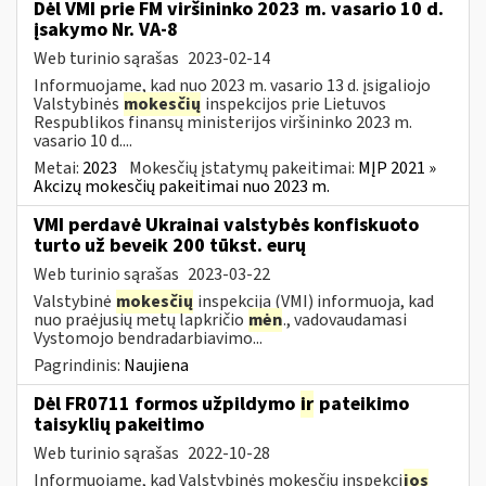
Dėl VMI prie FM viršininko 2023 m. vasario 10 d.
įsakymo Nr. VA-8
Web turinio sąrašas
2023-02-14
Informuojame, kad nuo 2023 m. vasario 13 d. įsigaliojo
Valstybinės
mokesčių
inspekcijos prie Lietuvos
Respublikos finansų ministerijos viršininko 2023 m.
vasario 10 d....
Metai:
2023
Mokesčių įstatymų pakeitimai:
MĮP 2021 »
Akcizų mokesčių pakeitimai nuo 2023 m.
VMI perdavė Ukrainai valstybės konfiskuoto
turto už beveik 200 tūkst. eurų
Web turinio sąrašas
2023-03-22
Valstybinė
mokesčių
inspekcija (VMI) informuoja, kad
nuo praėjusių metų lapkričio
mėn
., vadovaudamasi
Vystomojo bendradarbiavimo...
Pagrindinis:
Naujiena
Dėl FR0711 formos užpildymo
ir
pateikimo
taisyklių pakeitimo
Web turinio sąrašas
2022-10-28
Informuojame, kad Valstybinės mokesčių inspekci
jos