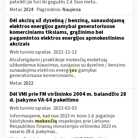
pateikti jie turi iki gegužės 2 d. Šiuo metu...
Metai:
2024
Pagrindinis:
Naujiena
Dėl akcizų už dyzeliną / benziną, sunaudojamą
elektros energijos gamybai generatoriuose
komerciniams tikslams, grąžinimo bei
pagamintos elektros energijos apmokestinimo
akcizais
Web turinio sąrašas
2022-12-12
Atsižvelgdami į praktikoje mokesčių mokėtojų
užduodamus klausimus, susijusius su dyzelino / benzino
sunaudojimu elektros energi
jos
gamybai
generatoriuose komerciniams...
Metai:
2022
Dėl VMI prie FM viršininko 2004 m. balandžio 28
d. įsakymo VA-64 pakeitimo
Web turinio sąrašas
2023-03-02
Informuojame, kad nuo 2023 m. kovo 1 d. įsigaliojo
Valstybinės
mokesčių
inspekcijos prie Lietuvos
Respublikos finansų ministerijos viršininko 2023 m.
vasario 28 d. įsakymas...