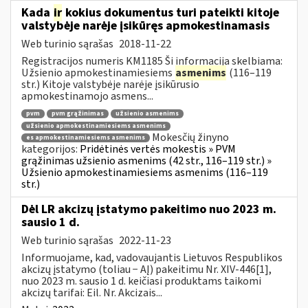
Kada
ir
kokius dokumentus turi pateikti kitoje
valstybėje narėje įsikūręs apmokestinamasis
Web turinio sąrašas
2018-11-22
Registracijos numeris KM1185 Ši informacija skelbiama:
Užsienio apmokestinamiesiems
asmenims
(116–119
str.) Kitoje valstybėje narėje įsikūrusio
apmokestinamojo asmens...
pvm
pvm grąžinimas
užsienio asmenims
užsienio apmokestinamiesiems asmenims
Mokesčių žinyno
es apmokestinamiesiems asmenims
kategorijos:
Pridėtinės vertės mokestis » PVM
grąžinimas užsienio asmenims (42 str., 116–119 str.) »
Užsienio apmokestinamiesiems asmenims (116–119
str.)
Dėl LR akcizų įstatymo pakeitimo nuo 2023 m.
sausio 1 d.
Web turinio sąrašas
2022-11-23
Informuojame, kad, vadovaujantis Lietuvos Respublikos
akcizų įstatymo (toliau − AĮ) pakeitimu Nr. XIV-446[1],
nuo 2023 m. sausio 1 d. keičiasi produktams taikomi
akcizų tarifai: Eil. Nr. Akcizais...