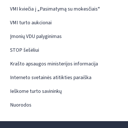
VMI kviečia į „Pasimatymą su mokesčiais“
VMI turto aukcionai
Įmonių VDU palyginimas
STOP šešėliui
Krašto apsaugos ministerijos informacija
Interneto svetainės atitikties paraiška
Ieškome turto savininkų
Nuorodos