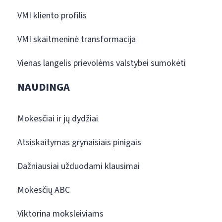
VMI kliento profilis
VMI skaitmeninė transformacija
Vienas langelis prievolėms valstybei sumokėti
NAUDINGA
Mokesčiai ir jų dydžiai
Atsiskaitymas grynaisiais pinigais
Dažniausiai užduodami klausimai
Mokesčių ABC
Viktorina moksleiviams