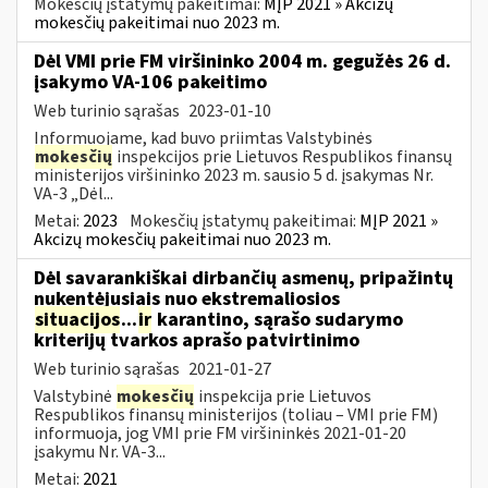
Mokesčių įstatymų pakeitimai:
MĮP 2021 » Akcizų
mokesčių pakeitimai nuo 2023 m.
Dėl VMI prie FM viršininko 2004 m. gegužės 26 d.
įsakymo VA-106 pakeitimo
Web turinio sąrašas
2023-01-10
Informuojame, kad buvo priimtas Valstybinės
mokesčių
inspekcijos prie Lietuvos Respublikos finansų
ministerijos viršininko 2023 m. sausio 5 d. įsakymas Nr.
VA-3 „Dėl...
Metai:
2023
Mokesčių įstatymų pakeitimai:
MĮP 2021 »
Akcizų mokesčių pakeitimai nuo 2023 m.
Dėl savarankiškai dirbančių asmenų, pripažintų
nukentėjusiais nuo ekstremaliosios
situacijos
...
ir
karantino, sąrašo sudarymo
kriterijų tvarkos aprašo patvirtinimo
Web turinio sąrašas
2021-01-27
Valstybinė
mokesčių
inspekcija prie Lietuvos
Respublikos finansų ministerijos (toliau – VMI prie FM)
informuoja, jog VMI prie FM viršininkės 2021-01-20
įsakymu Nr. VA-3...
Metai:
2021