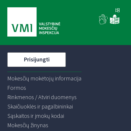
Prisijungti
Mokesčių mokėtojų informacija
Formos
Rinkmenos / Atviri duomenys
Skaičiuoklės ir pagalbininkai
Sąskaitos ir įmokų kodai
Mokesčių žinynas