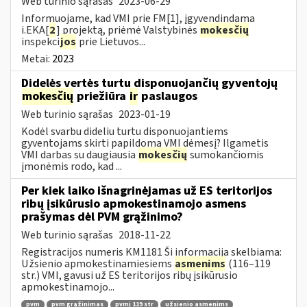
Web turinio sąrašas
2023-06-29
Informuojame, kad VMI prie FM[1], įgyvendindama
i.EKA[
2
] projektą, priėmė Valstybinės
mokesčių
inspekci
jos
prie Lietuvos...
Metai:
2023
Didelės vertės turtu disponuojančių gyventojų
mokesčių
priežiūra
ir
paslaugos
Web turinio sąrašas
2023-01-19
Kodėl svarbu dideliu turtu disponuojantiems
gyventojams skirti papildomą VMI dėmesį? Ilgametis
VMI darbas su daugiausia
mokesčių
sumokančiomis
įmonėmis rodo, kad ...
Per kiek laiko išnagrinėjamas už ES teritorijos
ribų įsikūrusio apmokestinamojo asmens
prašymas dėl PVM grąžinimo?
Web turinio sąrašas
2018-11-22
Registracijos numeris KM1181 Ši informacija skelbiama:
Užsienio apmokestinamiesiems
asmenims
(116–119
str.) VMI, gavusi už ES teritorijos ribų įsikūrusio
apmokestinamojo...
pvm
pvm grąžinimas
pvmį 119 str
užsienio asmenims