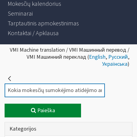
Mokesčių kalendorius
Seminarai
Tarptautinis apmokestinimas
Kontaktai / Apklausa
VMI Machine translation / VMI Машинный перевод /
VMI Машинний переклад (
English
,
Русский
,
Українська
)
Paieška
Kategorijos