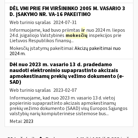
DĖL VMI PRIE FM VIRŠININKO 2005 M. VASARIO 3
D. ĮSAKYMO NR. VA-16 PAKEITIMO
Web turinio sąrašas
2024-07-31
Informuojame, kad buvo priimtas
ir
nuo 2024 m. liepos
24 d. įsigaliojo Valstybinės
mokesčių
inspekcijos prie
Lietuvos Respublikos finansų...
Mokesčių įstatymų pakeitimai:
Akcizų pakeitimai nuo
2024 m.
Dėl nuo 2023 m. vasario 13 d. pradedamo
naudoti elektroninio supaprastinto akcizais
apmokestinamų prekių vežimo dokumento (e-
SAD)
Web turinio sąrašas
2023-02-07
Informuojame, kad nuo 2023 m. vasario 13 d. vietoj
popierinio supaprastinto akcizais apmokestinamų
prekių vežimo dokumento (SAAD) visų Europos Sąjungos
valstybių narių kompiuterinėse sistemose bus...
Metai:
2023