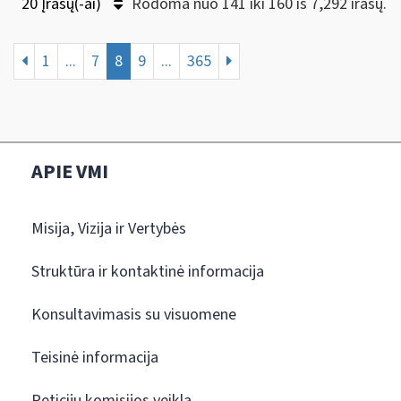
20 Įrašų(-ai)
Rodoma nuo 141 iki 160 iš 7,292 irašų.
1
...
7
8
9
...
365
APIE VMI
Misija, Vizija ir Vertybės
Struktūra ir kontaktinė informacija
Konsultavimasis su visuomene
Teisinė informacija
Peticijų komisijos veikla