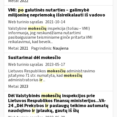
Metai:
2022
VMI:
po
galutinės nutarties – galimybė
milijoninę nepriemoką išsireikalauti iš vadovo
Web turinio sąrašas
2021-10-14
Valstybinė
mokesčių
inspekcija (toliau – VMI)
informuoja, jog neskundžiama nutartimi
pasibaigusiame teisminiame ginče pritarta VMI
reikalavimui, kad beveik...
Metai:
2021
Pagrindinis:
Naujiena
Susitarimai dėl mokesčio
Web turinio sąrašas
2023-05-17
Lietuvos Respublikos
mokesčių
administravimo
įstatymo 71 str. numatyta, kad
mokesčių
administratorius
ir
...
Metai:
2023
Dėl Valstybinės
mokesčių
inspekcijos prie
Lietuvos Respublikos finansų ministerijos...VA-
24 „Dėl Prekybos
ir
paslaugų teikimo automatų
naudojimo
ir
įplaukų, gautų iš šių