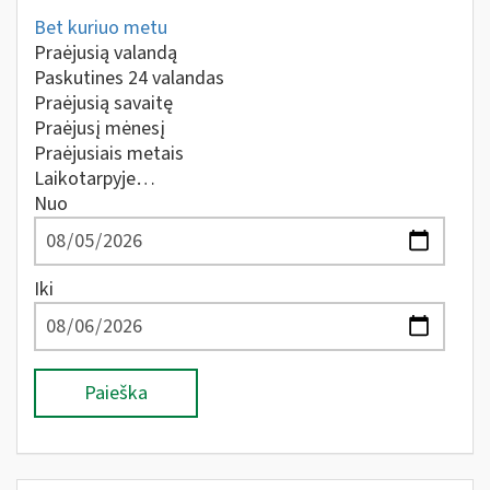
Bet kuriuo metu
Praėjusią valandą
Paskutines 24 valandas
Praėjusią savaitę
Praėjusį mėnesį
Praėjusiais metais
Laikotarpyje…
Nuo
Iki
Paieška