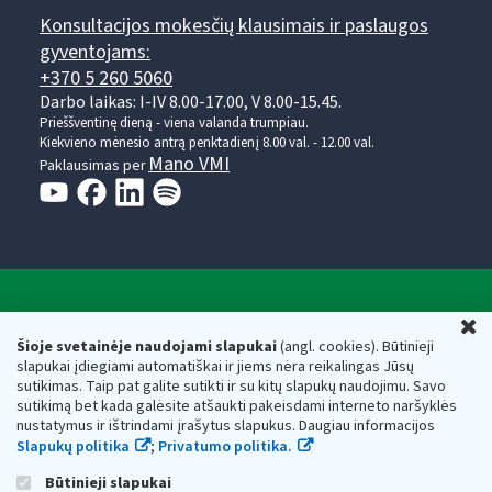
Konsultacijos mokesčių klausimais ir paslaugos
gyventojams:
+370 5 260 5060
Darbo laikas: I-IV 8.00-17.00, V 8.00-15.45.
Prieššventinę dieną - viena valanda trumpiau.
Kiekvieno mėnesio antrą penktadienį 8.00 val. - 12.00 val.
Mano VMI
Paklausimas per
Valstybinė mokesčių inspekcija prie Lietuvos
U
Respublikos finansų ministerijos
Šioje svetainėje naudojami slapukai
(angl. cookies). Būtinieji
slapukai įdiegiami automatiškai ir jiems nėra reikalingas Jūsų
Biudžetinė įstaiga. Juridinio asmens kodas — 188659752,
sutikimas. Taip pat galite sutikti ir su kitų slapukų naudojimu. Savo
adresas: Vasario 16-osios g. 14, 01107 Vilnius, Lietuva, el.paštas:
sutikimą bet kada galėsite atšaukti pakeisdami interneto naršyklės
vmi@vmi.lt
, E. pristatymo dėžutės adresas 188659752
nustatymus ir ištrindami įrašytus slapukus. Daugiau informacijos
Duomenys apie Valstybinę mokesčių inspekciją prie Lietuvos
Slapukų politika
;
Privatumo politika.
Respublikos finansų ministerijos kaupiami ir saugomi Juridinių
asmenų registre
Būtinieji slapukai