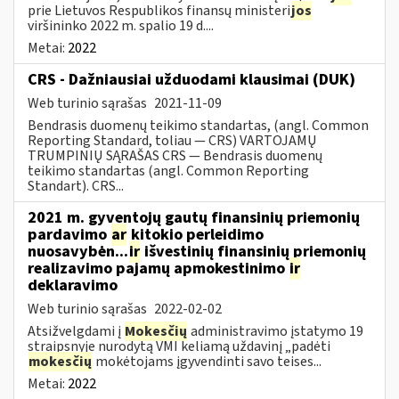
prie Lietuvos Respublikos finansų ministeri
jos
viršininko 2022 m. spalio 19 d....
Metai:
2022
CRS - Dažniausiai užduodami klausimai (DUK)
Web turinio sąrašas
2021-11-09
Bendrasis duomenų teikimo standartas, (angl. Common
Reporting Standard, toliau — CRS) VARTOJAMŲ
TRUMPINIŲ SĄRAŠAS CRS — Bendrasis duomenų
teikimo standartas (angl. Common Reporting
Standart). CRS...
2021 m. gyventojų gautų finansinių priemonių
pardavimo
ar
kitokio perleidimo
nuosavybėn...
ir
išvestinių finansinių priemonių
realizavimo pajamų apmokestinimo
ir
deklaravimo
Web turinio sąrašas
2022-02-02
Atsižvelgdami į
Mokesčių
administravimo įstatymo 19
straipsnyje nurodytą VMI keliamą uždavinį „padėti
mokesčių
mokėtojams įgyvendinti savo teises...
Metai:
2022