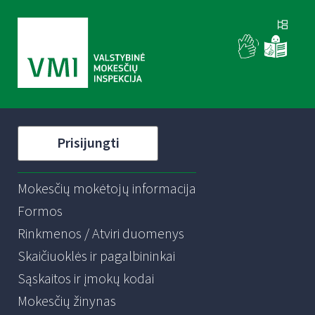
Prisijungti
Mokesčių mokėtojų informacija
Formos
Rinkmenos / Atviri duomenys
Skaičiuoklės ir pagalbininkai
Sąskaitos ir įmokų kodai
Mokesčių žinynas