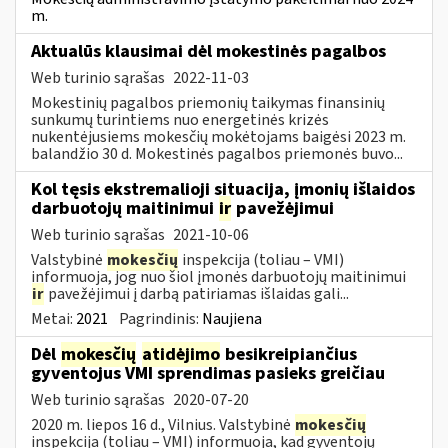
m.
Aktualūs klausimai dėl mokestinės pagalbos
Web turinio sąrašas
2022-11-03
Mokestinių pagalbos priemonių taikymas finansinių
sunkumų turintiems nuo energetinės krizės
nukentėjusiems mokesčių mokėtojams baigėsi 2023 m.
balandžio 30 d. Mokestinės pagalbos priemonės buvo...
Kol tęsis ekstremalioji situacija, įmonių išlaidos
darbuotojų maitinimui
ir
pavežėjimui
Web turinio sąrašas
2021-10-06
Valstybinė
mokesčių
inspekcija (toliau – VMI)
informuoja, jog nuo šiol įmonės darbuotojų maitinimui
ir
pavežėjimui į darbą patiriamas išlaidas gali...
Metai:
2021
Pagrindinis:
Naujiena
Dėl
mokesčių
atidėjimo
besikreipiančius
gyventojus VMI sprendimas pasieks greičiau
Web turinio sąrašas
2020-07-20
2020 m. liepos 16 d., Vilnius. Valstybinė
mokesčių
inspekcija (toliau – VMI) informuoja, kad gyventojų