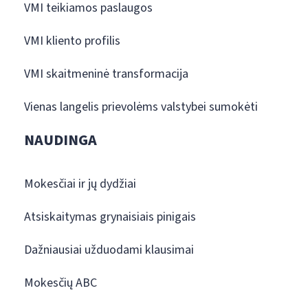
VMI teikiamos paslaugos
VMI kliento profilis
VMI skaitmeninė transformacija
Vienas langelis prievolėms valstybei sumokėti
NAUDINGA
Mokesčiai ir jų dydžiai
Atsiskaitymas grynaisiais pinigais
Dažniausiai užduodami klausimai
Mokesčių ABC