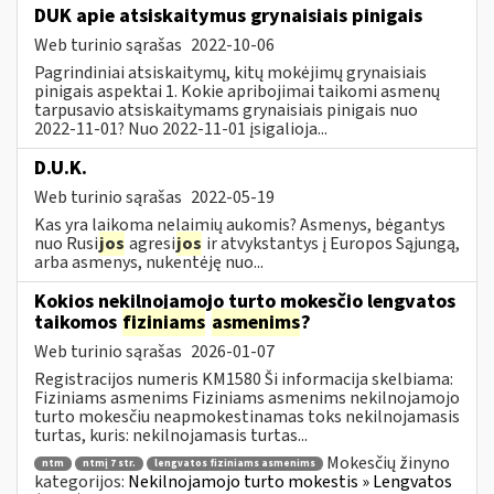
DUK apie atsiskaitymus grynaisiais pinigais
Web turinio sąrašas
2022-10-06
Pagrindiniai atsiskaitymų, kitų mokėjimų grynaisiais
pinigais aspektai 1. Kokie apribojimai taikomi asmenų
tarpusavio atsiskaitymams grynaisiais pinigais nuo
2022-11-01? Nuo 2022-11-01 įsigalioja...
D.U.K.
Web turinio sąrašas
2022-05-19
Kas yra laikoma nelaimių aukomis? Asmenys, bėgantys
nuo Rusi
jos
agresi
jos
ir atvykstantys į Europos Sąjungą,
arba asmenys, nukentėję nuo...
Kokios nekilnojamojo turto mokesčio lengvatos
taikomos
fiziniams
asmenims
?
Web turinio sąrašas
2026-01-07
Registracijos numeris KM1580 Ši informacija skelbiama:
Fiziniams asmenims Fiziniams asmenims nekilnojamojo
turto mokesčiu neapmokestinamas toks nekilnojamasis
turtas, kuris: nekilnojamasis turtas...
Mokesčių žinyno
ntm
ntmį 7 str.
lengvatos fiziniams asmenims
kategorijos:
Nekilnojamojo turto mokestis » Lengvatos