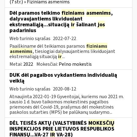
(7 str.) » Fiziniams asmenims
Dėl paramos teikimo
fiziniams
asmenims
,
dalyvaujantiems likviduojant
ekstremaliąją...situaciją
ir
šalinant
jos
padarinius
Web turinio sąrašas
2022-07-22
Paaiškiname dėl teikiamos paramos
fiziniams
asmenims
, tiesiogiai dalyvaujantiems likviduojant
ekstremaliąją situaciją
ir
...
Metai:
2022
Mokesčiai:
Pelno mokestis
DUK dėl pagalbos vykdantiems individualią
veiklą
Web turinio sąrašas
2020-08-12
Atnaujinta 2022-01-19 Gyventojai, kuriems nuo 2021 m.
sausio 1 d. buvo taikomos mokestinės pagalbos
priemonės dėl Covid-19, prašymus dėl mokestinės
paskolos sutarties (MPS) be palūkanų sudarymo...
DĖL TEISĖS AKTŲ (VALSTYBINĖS
MOKESČIŲ
INSPEKCIJOS PRIE LIETUVOS RESPUBLIKOS
FINANSŲ...VA-27
IR
VA-28)