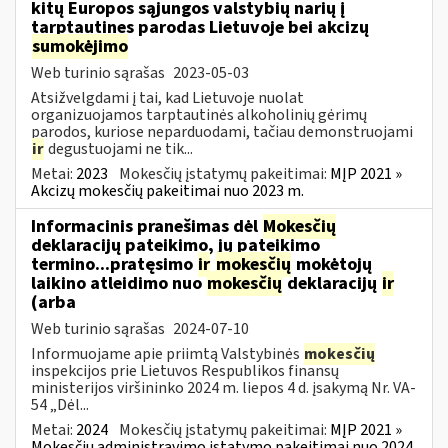
kitų Europos sąjungos valstybių narių į
tarptautines parodas Lietuvoje bei akcizų
sumokėjimo
Web turinio sąrašas
2023-05-03
Atsižvelgdami į tai, kad Lietuvoje nuolat
organizuojamos tarptautinės alkoholinių gėrimų
parodos, kuriose neparduodami, tačiau demonstruojami
ir
degustuojami ne tik...
Metai:
2023
Mokesčių įstatymų pakeitimai:
MĮP 2021 »
Akcizų mokesčių pakeitimai nuo 2023 m.
Informacinis pranešimas dėl
Mokesčių
deklaracijų pateikimo, jų pateikimo
termino...pratęsimo
ir
mokesčių
mokėtojų
laikino atleidimo nuo
mokesčių
deklaracijų
ir
(arba
Web turinio sąrašas
2024-07-10
Informuojame apie priimtą Valstybinės
mokesčių
inspekcijos prie Lietuvos Respublikos finansų
ministerijos viršininko 2024 m. liepos 4 d. įsakymą Nr. VA-
54 „Dėl...
Metai:
2024
Mokesčių įstatymų pakeitimai:
MĮP 2021 »
Mokesčių administravimo įstatymo pakeitimai nuo 2024