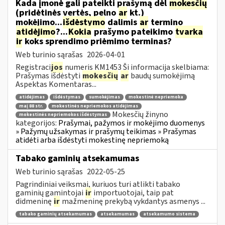
Kada įmonė gali pateikti prašymą dėl
mokesčių
(pridėtinės vertės, pelno
ar
kt.)
mokėjimo...
išdėstymo
dalimis
ar
termino
atidėjimo
?...
Kokia
prašymo pateikimo
tvarka
ir
koks sprendimo priėmimo terminas?
Web turinio sąrašas
2026-04-01
Registraci
jos
numeris KM1453 Ši informacija skelbiama:
Prašymas išdėstyti
mokesčių
ar
baudų sumokėjimą
Aspektas Komentaras...
atidėjimas
išdėstymas
sumokėjimas
mokestinė nepriemoka
maį 88 str.
mokestinės nepriemokos atidėjimas
Mokesčių žinyno
mokestinės nepriemokos išdėstymas
kategorijos:
Prašymai, pažymos ir mokėjimo duomenys
» Pažymų užsakymas ir prašymų teikimas » Prašymas
atidėti arba išdėstyti mokestinę nepriemoką
Tabako gaminių atsekamumas
Web turinio sąrašas
2022-05-25
Pagrindiniai veiksmai, kuriuos turi atlikti tabako
gaminių gamintojai
ir
importuotojai, taip pat
didmeninę
ir
mažmeninę prekybą vykdantys asmenys ...
tabako gaminių atsekamumas
atsekamumas
atsekamumo sistema