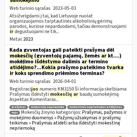
sumokėjimo
Web turinio sąrašas
2023-05-03
Atsižvelgdami į tai, kad Lietuvoje nuolat
organizuojamos tarptautinės alkoholinių gėrimų
parodos, kuriose neparduodami, tačiau demonstruojami
ir
degustuojami ne tik...
Metai:
2023
Kada gyventojas gali pateikti prašymą dėl
mokesčių
(gyventojų pajamų, žemės
ar
kt....)
mokėjimo
išdėstymo
dalimis
ar
termino
atidėjimo
?...
Kokia
prašymo pateikimo
tvarka
ir
koks sprendimo priėmimo terminas?
Web turinio sąrašas
2026-04-01
Registraci
jos
numeris KM3150 Ši informacija skelbiama:
Prašymas išdėstyti
mokesčių
ar
baudų sumokėjimą
Aspektas Komentaras...
prašymas
mokestinė nepriemoka
mokestinės nepriemokos atidėjimas
Mokesčių žinyno kategorijos:
Prašymai, pažymos ir
mps
mokėjimo duomenys » Pažymų užsakymas ir prašymų
teikimas » Prašymas atidėti arba išdėstyti mokestinę
nepriemoką