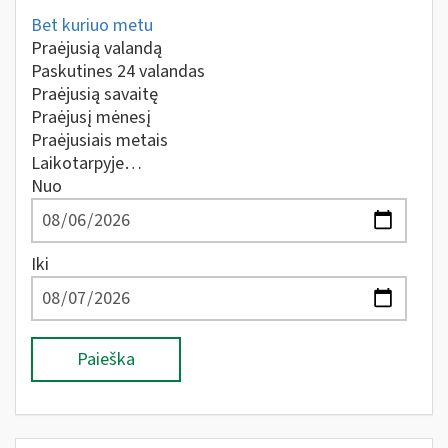
Bet kuriuo metu
Praėjusią valandą
Paskutines 24 valandas
Praėjusią savaitę
Praėjusį mėnesį
Praėjusiais metais
Laikotarpyje…
Nuo
Iki
Paieška