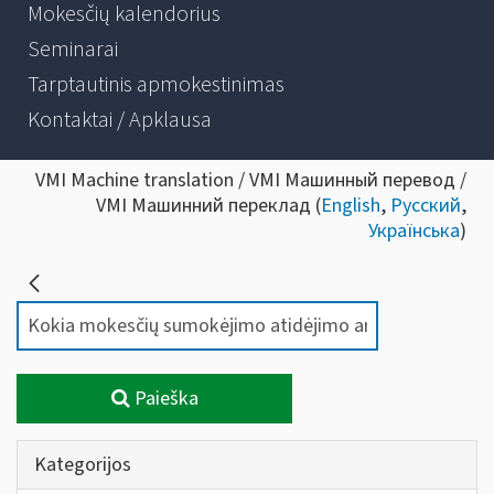
Mokesčių kalendorius
Seminarai
Tarptautinis apmokestinimas
Kontaktai / Apklausa
VMI Machine translation / VMI Машинный перевод /
VMI Машинний переклад (
English
,
Русский
,
Українська
)
Paieška
Kategorijos