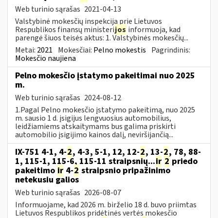
Web turinio sąrašas
2021-04-13
Valstybinė mokesčių inspekcija prie Lietuvos
Respublikos finansų ministeri
jos
informuoja, kad
parengė šiuos teisės aktus: 1. Valstybinės mokesčių...
Metai:
2021
Mokesčiai:
Pelno mokestis
Pagrindinis:
Mokesčio naujiena
Pelno mokesčio įstatymo pakeitimai nuo 2025
m.
Web turinio sąrašas
2024-08-12
1.Pagal Pelno mokesčio įstatymo pakeitimą, nuo 2025
m. sausio 1 d. įsigijus lengvuosius automobilius,
leidžiamiems atskaitymams bus galima priskirti
automobilio įsigijimo kainos dalį, neviršijančią...
IX-751 4-1, 4-
2
, 4-3, 5-1, 12, 12-
2
, 13-
2
, 78, 88-
1, 115-1, 115-6, 115-11 straipsnių...
ir
2
priedo
pakeitimo
ir
4-
2
straipsnio pripažinimo
netekusiu galios
Web turinio sąrašas
2026-08-07
Informuojame, kad 2026 m. birželio 18 d. buvo priimtas
Lietuvos Respublikos pridėtinės vertės mokesčio