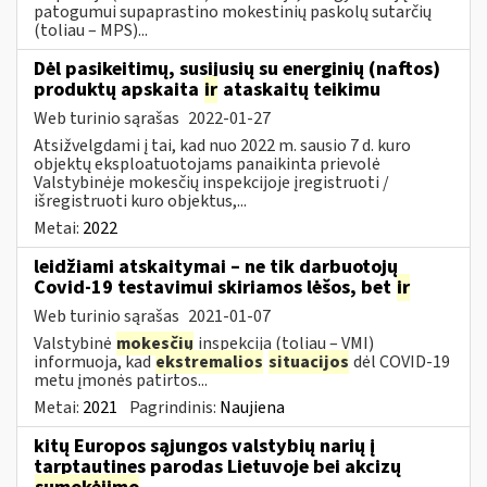
patogumui supaprastino mokestinių paskolų sutarčių
(toliau – MPS)...
Dėl pasikeitimų, susijusių su energinių (naftos)
produktų apskaita
ir
ataskaitų teikimu
Web turinio sąrašas
2022-01-27
Atsižvelgdami į tai, kad nuo 2022 m. sausio 7 d. kuro
objektų eksploatuotojams panaikinta prievolė
Valstybinėje mokesčių inspekcijoje įregistruoti /
išregistruoti kuro objektus,...
Metai:
2022
leidžiami atskaitymai – ne tik darbuotojų
Covid-19 testavimui skiriamos lėšos, bet
ir
Web turinio sąrašas
2021-01-07
Valstybinė
mokesčių
inspekcija (toliau – VMI)
informuoja, kad
ekstremalios
situacijos
dėl COVID-19
metu įmonės patirtos...
Metai:
2021
Pagrindinis:
Naujiena
kitų Europos sąjungos valstybių narių į
tarptautines parodas Lietuvoje bei akcizų