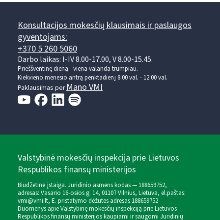
Konsultacijos mokesčių klausimais ir paslaugos
gyventojams:
+370 5 260 5060
Darbo laikas: I-IV 8.00-17.00, V 8.00-15.45.
Prieššventinę dieną - viena valanda trumpiau.
Kiekvieno mėnesio antrą penktadienį 8.00 val. - 12.00 val.
Mano VMI
Paklausimas per
Valstybinė mokesčių inspekcija prie Lietuvos
Respublikos finansų ministerijos
Biudžetinė įstaiga. Juridinio asmens kodas — 188659752,
adresas: Vasario 16-osios g. 14, 01107 Vilnius, Lietuva, el.paštas:
vmi@vmi.lt
, E. pristatymo dėžutės adresas 188659752
Duomenys apie Valstybinę mokesčių inspekciją prie Lietuvos
Respublikos finansų ministerijos kaupiami ir saugomi Juridinių