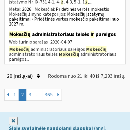
įstatymo Nr. IX-751 4-1, 4-
2
, 4-3, 5-1, 1
2
,...
Metai:
2026
Mokesčiai:
Pridėtinės vertės mokestis
Mokesčių žinyno kategorijos:
Mokesčių įstatymų
pakeitimai » Pridėtinės vertės mokesčio pakeitimai nuo
2027 m.
Mokesčių
administratoriaus teisės
ir
pareigos
Web turinio sąrašas
2020-04-07
Mokesčių
administratoriaus pareigos
Mokesčių
administratoriaus teisės
Mokesčių
administratoriaus
pareigos...
20 Įrašų(-ai)
Rodoma nuo 21 iki 40 iš 7,293 irašų.
1
2
3
...
365
Uždaryti
Šioje svetainėje naudojami slapukai
(angl.