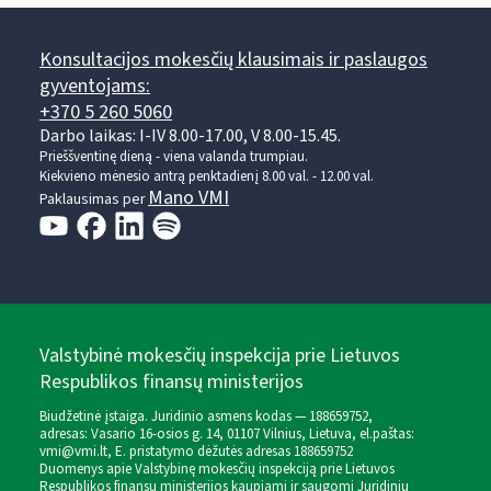
Konsultacijos mokesčių klausimais ir paslaugos
gyventojams:
+370 5 260 5060
Darbo laikas: I-IV 8.00-17.00, V 8.00-15.45.
Prieššventinę dieną - viena valanda trumpiau.
Kiekvieno mėnesio antrą penktadienį 8.00 val. - 12.00 val.
Mano VMI
Paklausimas per
Valstybinė mokesčių inspekcija prie Lietuvos
Respublikos finansų ministerijos
Biudžetinė įstaiga. Juridinio asmens kodas — 188659752,
adresas: Vasario 16-osios g. 14, 01107 Vilnius, Lietuva, el.paštas:
vmi@vmi.lt
, E. pristatymo dėžutės adresas 188659752
Duomenys apie Valstybinę mokesčių inspekciją prie Lietuvos
Respublikos finansų ministerijos kaupiami ir saugomi Juridinių