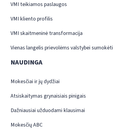
VMI teikiamos paslaugos
VMI kliento profilis
VMI skaitmeninė transformacija
Vienas langelis prievolėms valstybei sumokėti
NAUDINGA
Mokesčiai ir jų dydžiai
Atsiskaitymas grynaisiais pinigais
Dažniausiai užduodami klausimai
Mokesčių ABC