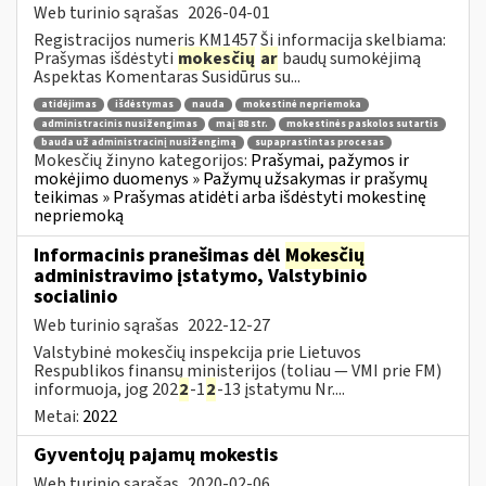
Web turinio sąrašas
2026-04-01
Registracijos numeris KM1457 Ši informacija skelbiama:
Prašymas išdėstyti
mokesčių
ar
baudų sumokėjimą
Aspektas Komentaras Susidūrus su...
atidėjimas
išdėstymas
nauda
mokestinė nepriemoka
administracinis nusižengimas
maį 88 str.
mokestinės paskolos sutartis
bauda už administracinį nusižengimą
supaprastintas procesas
Mokesčių žinyno kategorijos:
Prašymai, pažymos ir
mokėjimo duomenys » Pažymų užsakymas ir prašymų
teikimas » Prašymas atidėti arba išdėstyti mokestinę
nepriemoką
Informacinis pranešimas dėl
Mokesčių
administravimo įstatymo, Valstybinio
socialinio
Web turinio sąrašas
2022-12-27
Valstybinė mokesčių inspekcija prie Lietuvos
Respublikos finansų ministerijos (toliau — VMI prie FM)
informuoja, jog 202
2
-1
2
-13 įstatymu Nr....
Metai:
2022
Gyventojų pajamų mokestis
Web turinio sąrašas
2020-02-06