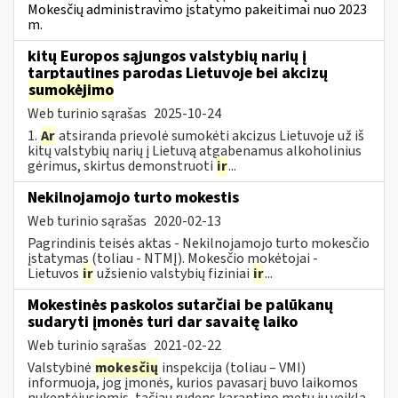
Mokesčių administravimo įstatymo pakeitimai nuo 2023
m.
kitų Europos sąjungos valstybių narių į
tarptautines parodas Lietuvoje bei akcizų
sumokėjimo
Web turinio sąrašas
2025-10-24
1.
Ar
atsiranda prievolė sumokėti akcizus Lietuvoje už iš
kitų valstybių narių į Lietuvą atgabenamus alkoholinius
gėrimus, skirtus demonstruoti
ir
...
Nekilnojamojo turto mokestis
Web turinio sąrašas
2020-02-13
Pagrindinis teisės aktas - Nekilnojamojo turto mokesčio
įstatymas (toliau - NTMĮ). Mokesčio mokėtojai -
Lietuvos
ir
užsienio valstybių fiziniai
ir
...
Mokestinės paskolos sutarčiai be palūkanų
sudaryti įmonės turi dar savaitę laiko
Web turinio sąrašas
2021-02-22
Valstybinė
mokesčių
inspekcija (toliau – VMI)
informuoja, jog įmonės, kurios pavasarį buvo laikomos
nukentėjusiomis, tačiau rudens karantino metu jų veikla