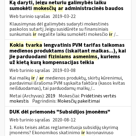
Ką daryti, jeigu neturiu galimybės laiku
sumokėti
mokesčių
ar
administracinės baudos
Web turinio sąrašas
2019-03-22
Klausimynas dėl galimybės sudaryti mokestinės
paskolos sutartį Jeigu susidūrėte su finansiniais
sunkumais
ir
negalite laiku sumokėti mokesčio
ir
/...
Kokia
tvarka
lengvatinis PVM tarifas taikomas
medienos produktams (įskaitant malkas...), kai
jie parduodami
fiziniams
asmenims
, kuriems
už kietą kurą kompensacijas teikia
Web turinio sąrašas
2019-03-08
Kai malkų
ir
/
ar
medienos produktų, skirtų kūrenimui,
pardavimui išrašoma PVM sąskaita faktūra (kasos kvitas
neišduodamas), tai parduodamų malkų /...
Metai (Archyvas):
2019
Mokesčiai:
Pridėtinės vertės
mokestis
Pagrindinis:
Mokesčių pakeitimai
DUK dėl priemonės "Subsidijos įmonėms"
Web turinio sąrašas
2020-08-12
1. Koks teisės aktas reglamentuoja subsidijų skyrimą
įmonėms? Ekonomikos skatinimo
ir
koronaviruso