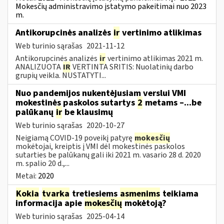
Mokesčių administravimo įstatymo pakeitimai nuo 2023
m.
Antikorupcinės analizės
ir
vertinimo atlikimas
Web turinio sąrašas
2021-11-12
Antikorupcinės analizės
ir
vertinimo atlikimas 2021 m.
ANALIZUOTA
IR
VERTINTA SRITIS: Nuolatinių darbo
grupių veikla. NUSTATYTI...
Nuo pandemijos nukentėjusiam verslui VMI
mokestinės paskolos sutartys
2
metams –...be
palūkanų
ir
be klausimų
Web turinio sąrašas
2020-10-27
Neigiamą COVID-19 poveikį patyrę
mokesčių
mokėtojai, kreiptis į VMI dėl mokestinės paskolos
sutarties be palūkanų gali iki 2021 m. vasario 28 d. 2020
m. spalio 20 d.,...
Metai:
2020
Kokia
tvarka
tretiesiems
asmenims
teikiama
informacija apie
mokesčių
mokėtoją?
Web turinio sąrašas
2025-04-14