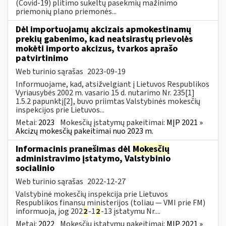
(Covid-19) plitimo sukeltų pasekmių mažinimo
priemonių plano priemonės...
Dėl importuojamų akcizais apmokestinamų
prekių gabenimo, kad neatsirastų prievolės
mokėti importo akcizus, tvarkos aprašo
patvirtinimo
Web turinio sąrašas
2023-09-19
Informuojame, kad, atsižvelgiant į Lietuvos Respublikos
Vyriausybės 2002 m. vasario 15 d. nutarimo Nr. 235[1]
1.5.2 papunktį[2], buvo priimtas Valstybinės mokesčių
inspekcijos prie Lietuvos...
Metai:
2023
Mokesčių įstatymų pakeitimai:
MĮP 2021 »
Akcizų mokesčių pakeitimai nuo 2023 m.
Informacinis pranešimas dėl
Mokesčių
administravimo įstatymo, Valstybinio
socialinio
Web turinio sąrašas
2022-12-27
Valstybinė mokesčių inspekcija prie Lietuvos
Respublikos finansų ministerijos (toliau — VMI prie FM)
informuoja, jog 202
2
-1
2
-13 įstatymu Nr....
Metai:
2022
Mokesčių įstatymų pakeitimai:
MĮP 2021 »