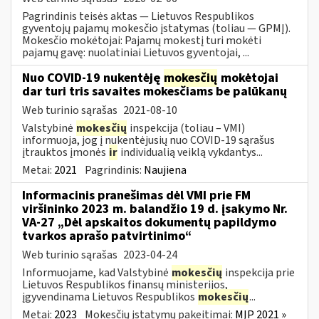
Pagrindinis teisės aktas — Lietuvos Respublikos
gyventojų pajamų mokesčio įstatymas (toliau — GPMĮ).
Mokesčio mokėtojai: Pajamų mokestį turi mokėti
pajamų gavę: nuolatiniai Lietuvos gyventojai, ...
Nuo COVID-19 nukentėję
mokesčių
mokėtojai
dar turi tris savaites mokesčiams be palūkanų
Web turinio sąrašas
2021-08-10
Valstybinė
mokesčių
inspekcija (toliau – VMI)
informuoja, jog į nukentėjusių nuo COVID-19 sąrašus
įtrauktos įmonės
ir
individualią veiklą vykdantys...
Metai:
2021
Pagrindinis:
Naujiena
Informacinis pranešimas dėl VMI prie FM
viršininko 2023 m. balandžio 19 d. įsakymo Nr.
VA-27 „Dėl apskaitos dokumentų papildymo
tvarkos aprašo patvirtinimo“
Web turinio sąrašas
2023-04-24
Informuojame, kad Valstybinė
mokesčių
inspekcija prie
Lietuvos Respublikos finansų ministerijos,
įgyvendinama Lietuvos Respublikos
mokesčių
...
Metai:
2023
Mokesčių įstatymų pakeitimai:
MĮP 2021 »