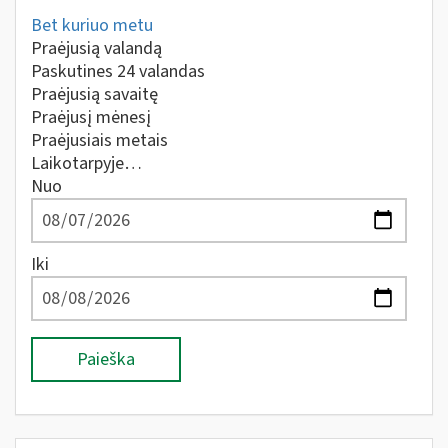
Bet kuriuo metu
Praėjusią valandą
Paskutines 24 valandas
Praėjusią savaitę
Praėjusį mėnesį
Praėjusiais metais
Laikotarpyje…
Nuo
Iki
Paieška