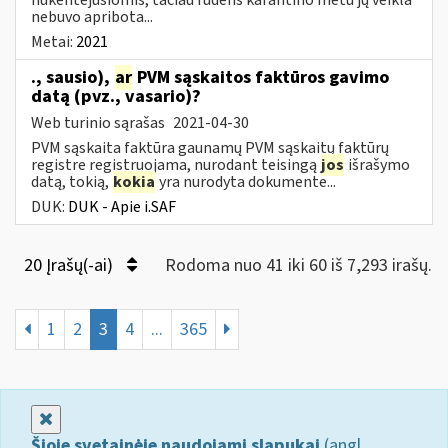
nebuvo apribota...
Metai:
2021
., sausio),
ar
PVM sąskaitos faktūros gavimo
datą (pvz., vasario)?
Web turinio sąrašas
2021-04-30
PVM sąskaita faktūra gaunamų PVM sąskaitų faktūrų
registre registruojama, nurodant teisingą
jos
išrašymo
datą, tokią,
kokia
yra nurodyta dokumente...
DUK:
DUK - Apie i.SAF
20 Įrašų(-ai)
Rodoma nuo 41 iki 60 iš 7,293 irašų.
1
2
3
4
...
365
Uždaryti
Šioje svetainėje naudojami slapukai
(angl.