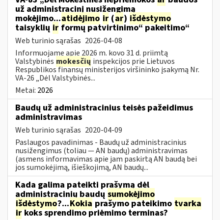
už administracinį nusižengimą
mokėjimo...
atidėjimo
ir
(
ar
)
išdėstymo
taisyklių
ir
formų patvirtinimo“ pakeitimo“
Web turinio sąrašas
2026-04-08
Informuojame apie 2026 m. kovo 31 d. priimtą
Valstybinės
mokesčių
inspekcijos prie Lietuvos
Respublikos finansų ministerijos viršininko įsakymą Nr.
VA-26 „Dėl Valstybinės...
Metai:
2026
Baudų už administracinius teisės pažeidimus
administravimas
Web turinio sąrašas
2020-04-09
Paslaugos pavadinimas - Baudų už administracinius
nusižengimus (toliau — AN baudų) administravimas
(asmens informavimas apie jam paskirtą AN baudą bei
jos sumokėjimą, išieškojimą, AN baudų...
Kada galima pateikti prašymą dėl
administracinių baudų
sumokėjimo
išdėstymo
?...
Kokia
prašymo pateikimo
tvarka
ir
koks sprendimo priėmimo terminas?