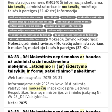
Registracijos numeris KM0140 Ši informacija skelbiama:
Mokesčių
administratoriaus ir
mokesčių
mokėtojo
teisės ir pareigos (32-42 str.) Informacija...
mokesčių administravimas
maį 38 str.
maį 39 str.
mokesčių mokėtojas
informacija apie mokesčių mokėtoją
informacijos teikimo tvarka
informacijos teikimo būdai
prašymas suteikti informaciją
informacijos teikimas žodžiu
informacijos teikimas raštu
vienkartinis informacijos teikimas
daugkartinis informacijos teikimas
Mokesčių žinyno kategorijos:
atsisakymas teikti informaciją
Mokesčių administravimas » Mokesčių administratoriaus
ir mokesčių mokėtojo teisės ir pareigos (32-42 s
VA-83 „Dėl Mokestinės nepriemokos
ar
baudos
už administracinį nusižengimą
mokėjimo...
atidėjimo
ir
(
ar
)
išdėstymo
taisyklių
ir
formų patvirtinimo“ pakeitimo“
Web turinio sąrašas
2025-03-31
Informuojame apie 2025 m. kovo 26 d. priimtą
Valstybinės
mokesčių
inspekcijos prie Lietuvos
Respublikos finansų ministerijos viršininko įsakymą Nr.
VA-23 „Dėl Valstybinės...
Metai:
2025
VA-83 „Dėl Mokestinės nepriemokos
ar
baudos