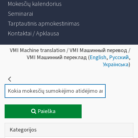
Mokesčių kalendorius
Seminarai
Tarptautinis apmokestinimas
Kontaktai / Apklausa
VMI Machine translation / VMI Машинный перевод /
VMI Машинний переклад (
English
,
Русский
,
Українська
)
Paieška
Kategorijos