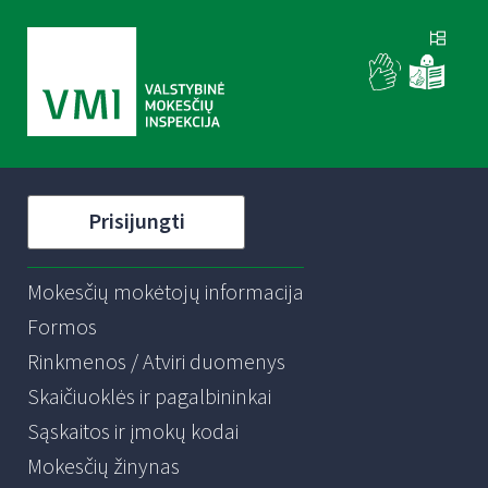
Prisijungti
Mokesčių mokėtojų informacija
Formos
Rinkmenos / Atviri duomenys
Skaičiuoklės ir pagalbininkai
Sąskaitos ir įmokų kodai
Mokesčių žinynas