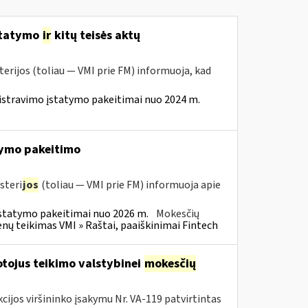
statymo
ir
kitų teisės aktų
erijos (toliau — VMI prie FM) informuoja, kad
istravimo įstatymo pakeitimai nuo 2024 m.
ymo pakeitimo
steri
jos
(toliau — VMI prie FM) informuoja apie
statymo pakeitimai nuo 2026 m.
Mokesčių
 teikimas VMI » Raštai, paaiškinimai Fintech
tojus teikimo valstybinei
mokesčių
cijos viršininko įsakymu Nr. VA-119 patvirtintas