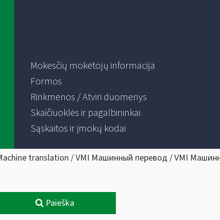
Mokesčių mokėtojų informacija
Formos
Rinkmenos / Atviri duomenys
Skaičiuoklės ir pagalbininkai
Sąskaitos ir įmokų kodai
Machine translation / VMI Машинный перевод / VMI Машин
Paieška