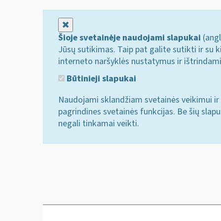
Uždaryti
Šioje svetainėje naudojami slapukai
(angl
Jūsų sutikimas. Taip pat galite sutikti ir s
interneto naršyklės nustatymus ir ištrindam
Būtinieji slapukai
Naudojami sklandžiam svetainės veikimui ir 
pagrindines svetainės funkcijas. Be šių slap
negali tinkamai veikti.