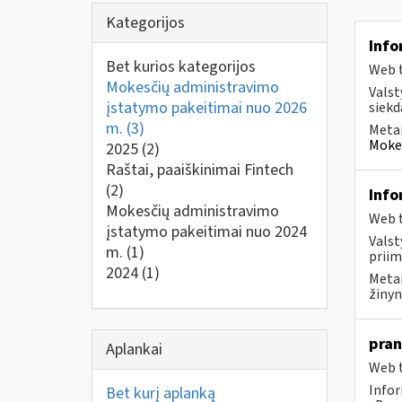
Kategorijos
Info
Bet kurios kategorijos
Web t
Mokesčių administravimo
Valst
įstatymo pakeitimai nuo 2026
siekd
m.
(3)
Metai
Mokes
2025
(2)
Raštai, paaiškinimai Fintech
(2)
Info
Mokesčių administravimo
Web t
įstatymo pakeitimai nuo 2024
Valst
m.
(1)
priim
2024
(1)
Metai
žinyn
pran
Aplankai
Web t
Infor
Bet kurį aplanką