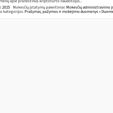
enų apie praneštinus kriptoturto naudotojus...
:
2025
Mokesčių įstatymų pakeitimai:
Mokesčių administravimo į
o kategorijos:
Prašymai, pažymos ir mokėjimo duomenys » Duomenų