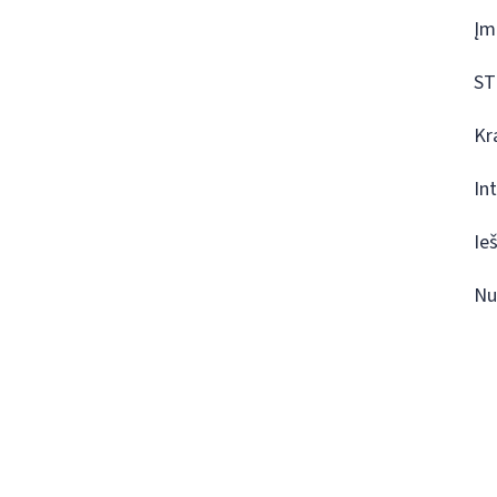
Įm
ST
Kr
In
Ie
Nu