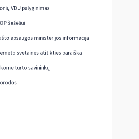
onių VDU palyginimas
OP šešėliui
ašto apsaugos ministerijos informacija
terneto svetainės atitikties paraiška
škome turto savininkų
orodos