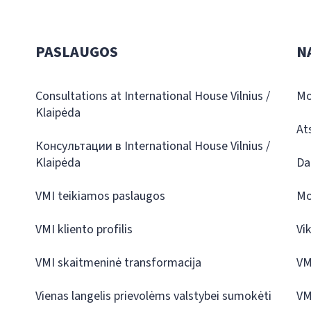
PASLAUGOS
N
Consultations at International House Vilnius /
Mo
Klaipėda
At
Консультации в International House Vilnius /
Klaipėda
Da
VMI teikiamos paslaugos
Mo
VMI kliento profilis
Vi
VMI skaitmeninė transformacija
VM
Vienas langelis prievolėms valstybei sumokėti
VM