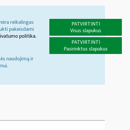
 nėra reikalingas
PATVIRTINTI
aukti pakeisdami
Visus slapukus
ivatumo politika.
PATVIRTINTI
Pasirinktus slapukus
nės naudojimą ir
mui.