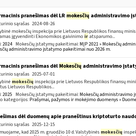
rmacinis pranešimas dėl LR
mokesčių
administravimo į
urinio sąrašas
2024-08-26
ybinė mokesčių inspekcija prie Lietuvos Respublikos finansų minist
amas įgyvendinti Ekonomikos gaivinimo
ir
atsparumo...
:
2024
Mokesčių įstatymų pakeitimai:
MĮP 2021 » Mokesčių admin
čių administravimo įstatymo pakeitimai nuo 2026 m.
rmacinis pranešimas dėl
Mokesčių
administravimo įstat
urinio sąrašas
2025-07-01
ybinė
mokesčių
inspekcija prie Lietuvos Respublikos finansų mini
tus Lietuvos Respublikos...
:
2025
Mokesčių įstatymų pakeitimai:
Mokesčių administravimo į
o kategorijos:
Prašymai, pažymos ir mokėjimo duomenys » Duomenų
ešimas dėl duomenų apie praneštinus kriptoturto naudo
urinio sąrašas
2025-12-15
muojame, kad 2025 m. gruodžio 10 d. Valstybinės
mokesčių
inspek