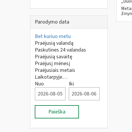
„Duom
Metai
žinyn
Parodymo data
Bet kuriuo metu
Praėjusią valandą
Paskutines 24 valandas
Praėjusią savaitę
Praėjusį mėnesį
Praėjusiais metais
Laikotarpyje…
Nuo
Iki
Paieška