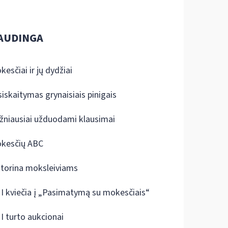
AUDINGA
kesčiai ir jų dydžiai
siskaitymas grynaisiais pinigais
žniausiai užduodami klausimai
kesčių ABC
ktorina moksleiviams
I kviečia į „Pasimatymą su mokesčiais“
I turto aukcionai