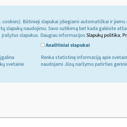
. cookies). Būtinieji slapukai įdiegiami automatiškai ir jiems
u kitų slapukų naudojimu. Savo sutikimą bet kada galėsite atš
i įrašytus slapukus. Daugiau informacijos
Slapukų politika
;
Pr
Analitiniai slapukai
įgalina
Renka statistinę informaciją apie svetai
ukų svetainė
naudojami Jūsų naršymo patirties gerini