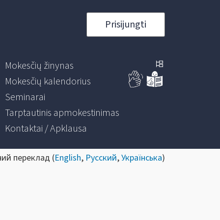
Prisijungti
Mokesčių žinynas
Mokesčių kalendorius
Seminarai
Tarptautinis apmokestinimas
Kontaktai / Apklausa
ний переклад (
English
,
Русский
,
Українська
)