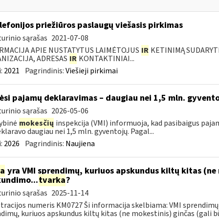
elefonijos priežiūros paslaugų viešasis pirkimas
urinio sąrašas
2021-07-08
RMACIJA APIE NUSTATYTUS LAIMĖTOJUS
IR
KETINIMĄ SUDARYTI 
NIZACIJA, ADRESAS
IR
KONTAKTINIAI...
:
2021
Pagrindinis:
Viešieji pirkimai
ėsi pajamų deklaravimas – daugiau nei 1,5 mln. gyvent
urinio sąrašas
2026-05-06
ybinė
mokesčių
inspekcija (VMI) informuoja, kad pasibaigus paja
eklaravo daugiau nei 1,5 mln. gyventojų. Pagal...
:
2026
Pagrindinis:
Naujiena
ia
yra VMI sprendimų, kuriuos apskundus kiltų kitas (ne 
undimo...
tvarka
?
urinio sąrašas
2025-11-14
tracijos numeris KM0727 Ši informacija skelbiama: VMI sprendimų 
dimų, kuriuos apskundus kiltų kitas (ne mokestinis) ginčas (gali būti