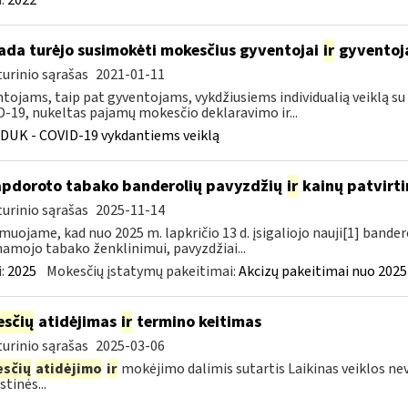
:
2022
kada turėjo susimokėti mokesčius gyventojai
ir
gyventoja
urinio sąrašas
2021-01-11
tojams, taip pat gyventojams, vykdžiusiems individualią veiklą su p
-19, nukeltas pajamų mokesčio deklaravimo ir...
DUK - COVID-19 vykdantiems veiklą
apdoroto tabako banderolių pavyzdžių
ir
kainų patvirt
urinio sąrašas
2025-11-14
muojame, kad nuo 2025 m. lapkričio 13 d. įsigaliojo nauji[1] banderol
namojo tabako ženklinimui, pavyzdžiai...
:
2025
Mokesčių įstatymų pakeitimai:
Akcizų pakeitimai nuo 2025
sčių
atidėjimas
ir
termino keitimas
urinio sąrašas
2025-03-06
sčių
atidėjimo
ir
mokėjimo dalimis sutartis Laikinas veiklos ne
tinės...