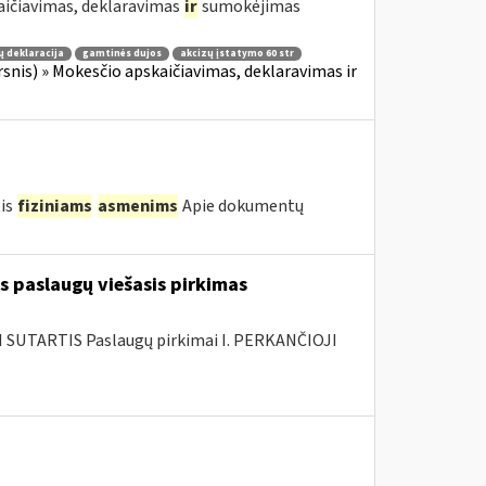
aičiavimas, deklaravimas
ir
sumokėjimas
ų deklaracija
gamtinės dujos
akcizų įstatymo 60 str
irsnis) » Mokesčio apskaičiavimas, deklaravimas ir
tis
fiziniams
asmenims
Apie dokumentų
s paslaugų viešasis pirkimas
SUTARTIS Paslaugų pirkimai I. PERKANČIOJI