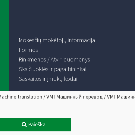
Mokesčių mokėtojų informacija
Formos
Rinkmenos / Atviri duomenys
Skaičiuoklės ir pagalbininkai
Sąskaitos ir įmokų kodai
Machine translation / VMI Машинный перевод / VMI Машин
Paieška