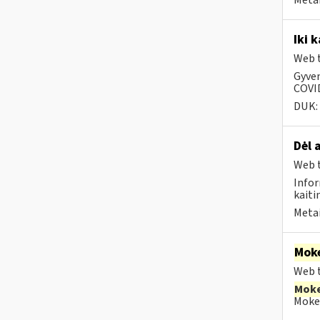
Metai
Iki 
Web t
Gyven
COVID
DUK:
Dėl 
Web t
Infor
kaiti
Metai
Moke
Web t
Moke
Mokes