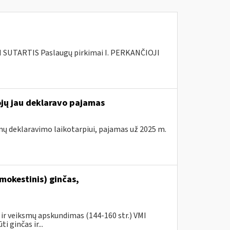
SUTARTIS Paslaugų pirkimai I. PERKANČIOJI
ojų jau deklaravo pajamas
mų deklaravimo laikotarpiui, pajamas už 2025 m.
mokestinis) ginčas,
ir veiksmų apskundimas (144-160 str.) VMI
 ginčas ir...