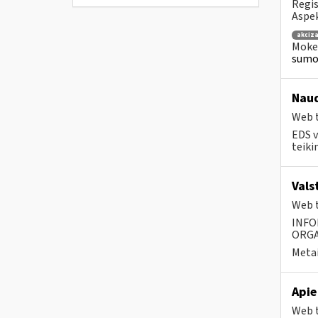
Regis
Aspek
akciza
Mokes
sumok
Naud
Web t
EDS v
teiki
Vals
Web t
INFO
ORGA
Metai
Apie
Web t