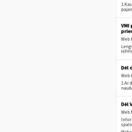
1.Kas
pajam
VMI 
prie
Web t
Lengv
HPPHH
Dėl 
Web t
1.Ar 
nauda
Dėl 
Web t
Infor
spalio