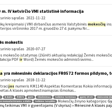
 m. IV ketvirčio VMI statistinė informacija
urinio sąrašas
2021-11-22
ikų kreipimaisi į VMI dirbančius asmenis Valstybinės
mokesčių
ins
terijos viršininko 2017 m. gruodžio 27 d. įsakymu Nr....
s mokestis
urinio sąrašas
2020-07-27
 mokesčio įstatymas (žiūrėti aktualią redakciją) Žemės mokesči
dakcija PDF
ir
Word) Žemės mokesčio administravimo...
ia
yra mėnesinės deklaracijos FR0572 formos pildymo, 
urinio sąrašas
2018-11-22
traci
jos
numeris KM1140 Aspektas Komentaras Kokia informacija y
ėtas A klasės apmokestinamąsias išmokas...
ė
b dalis
fr0572
gpm
tikslinimas
teikimo terminas
gpmį 24 str
mėnesinė de
Mokesčių žinyno kategorijos:
Gy
s nenuolatiniams. a dalis
teikimo taisyklės
ų teikimas VMI ir gyventojams (V skyrius) » Mėnesinė A klasės paj