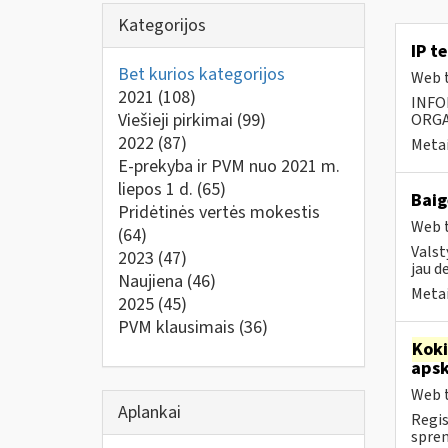
Kategorijos
IP t
Bet kurios kategorijos
Web t
2021
(108)
INFO
Viešieji pirkimai
(99)
ORGA
2022
(87)
Metai
E-prekyba ir PVM nuo 2021 m.
liepos 1 d.
(65)
Baig
Pridėtinės vertės mokestis
Web t
(64)
Valst
2023
(47)
jau d
Naujiena
(46)
Metai
2025
(45)
PVM klausimais
(36)
Kok
apsk
Web t
Aplankai
Regis
spren