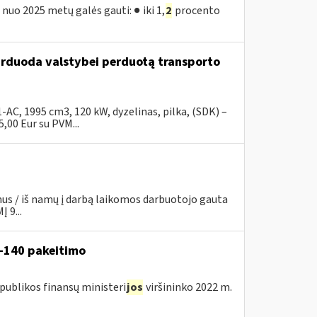
nuo 2025 metų galės gauti: ● iki 1,
2
procento
parduoda valstybei perduotą transporto
C, 1995 cm3, 120 kW, dyzelinas, pilka, (SDK) –
00 Eur su PVM...
mus / iš namų į darbą laikomos darbuotojo gauta
 9...
V-140 pakeitimo
publikos finansų ministeri
jos
viršininko 2022 m.