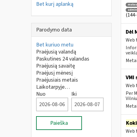
Bet kurį aplanką
mokes
admini
(144-
Parodymo data
Dėl 
Web t
Bet kuriuo metu
Infor
Praėjusią valandą
veikl
Paskutines 24 valandas
Metai
Praėjusią savaitę
Praėjusį mėnesį
VMI 
Praėjusiais metais
Web t
Laikotarpyje…
Per M
Nuo
Iki
Vilni
Metai
Paieška
Kok
Web t