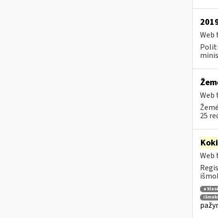
2019
Web t
Polit
minis
Žemė
Web t
Žemės
25 re
Kok
Web t
Regis
išmok
a klas
išmoko
pažym