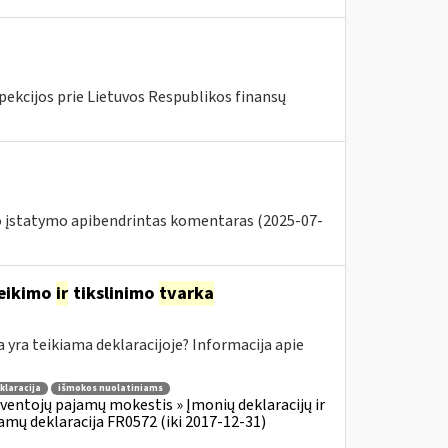
pekcijos prie Lietuvos Respublikos finansų
o įstatymo apibendrintas komentaras (2025-07-
teikimo
ir
tikslinimo
tvarka
ra teikiama deklaracijoje? Informacija apie
klaracija
išmokos nuolatiniams
ventojų pajamų mokestis » Įmonių deklaracijų ir
amų deklaracija FR0572 (iki 2017-12-31)