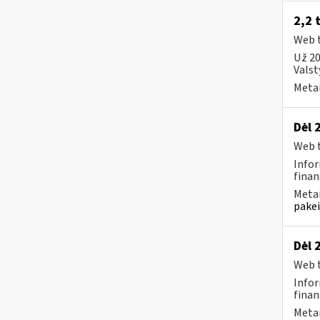
2,2 
Web t
Už 20
Valst
Metai
Dėl 
Web t
Infor
finan
Metai
pakei
Dėl 
Web t
Infor
finan
Metai