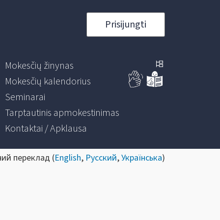
Prisijungti
Mokesčių žinynas
Mokesčių kalendorius
Seminarai
Tarptautinis apmokestinimas
Kontaktai / Apklausa
ний переклад (
English
,
Русский
,
Українська
)