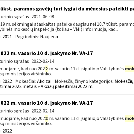
tūkst. paramos gavėjų turi lygiai du mėnesius pateikti 
urinio sąrašas
2021-06-08
19 m. sėkmingai ataskaitas pateikė daugiau nei 10,7 tūkst. paramos g
ybinės mokesčių inspekcija (toliau – VMI) informuoja, kad...
:
2021
Pagrindinis:
Naujiena
2022 m. vasario 10 d. įsakymo Nr. VA-17
urinio sąrašas
2022-02-14
muojame, kad nuo 202
2
m. vasario 11 d. įsigaliojo Valstybinės
mok
sų ministerijos viršininko...
:
2022
Mokesčiai:
Akcizai
Mokesčių žinyno kategorijos:
Mokesčių 
timai 2022 metais » Akcizų pakeitimai 2022 m.
2022 m. vasario 10 d. įsakymo Nr. VA-17
urinio sąrašas
2022-02-14
muojame, kad nuo 202
2
m. vasario 11 d. įsigaliojo Valstybinės
mok
sų ministerijos viršininko...
:
2022