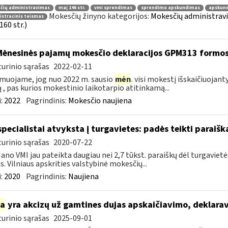
čių administravimas
maį 146 str.
vmi sprendimas
sprendimo apskundimas
apskund
Mokesčių žinyno kategorijos:
Mokesčių administrav
stracinis teismas
160 str.)
Mėnesinės pajamų mokesčio deklaracijos GPM313 formo
urinio sąrašas
2022-02-11
muojame, jog nuo 2022 m. sausio
mėn
. visi mokestį išskaičiuojant
ą , pas kurios mokestinio laikotarpio atitinkamą...
:
2022
Pagrindinis:
Mokesčio naujiena
specialistai atvyksta į turgavietes: padės teikti parai
urinio sąrašas
2020-07-22
ano VMI jau pateikta daugiau nei 2,7 tūkst. paraiškų dėl turgavi
us. Vilniaus apskrities valstybinė mokesčių...
:
2020
Pagrindinis:
Naujiena
ia
yra akcizų už gamtines dujas apskaičiavimo, deklar
urinio sąrašas
2025-09-01