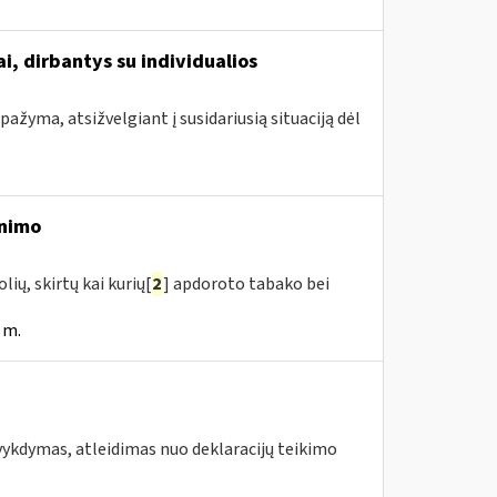
i, dirbantys su individualios
ažyma, atsižvelgiant į susidariusią situaciją dėl
inimo
ių, skirtų kai kurių[
2
] apdoroto tabako bei
 m.
vykdymas, atleidimas nuo deklaracijų teikimo