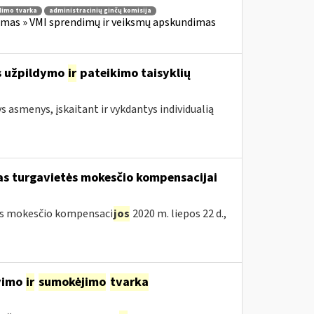
imo tvarka
administracinių ginčų komisija
imas » VMI sprendimų ir veiksmų apskundimas
s užpildymo
ir
pateikimo taisyklių
ys asmenys, įskaitant ir vykdantys individualią
škas turgavietės mokesčio kompensacijai
etės mokesčio kompensaci
jos
2020 m. liepos 22 d.,
avimo
ir
sumokėjimo
tvarka