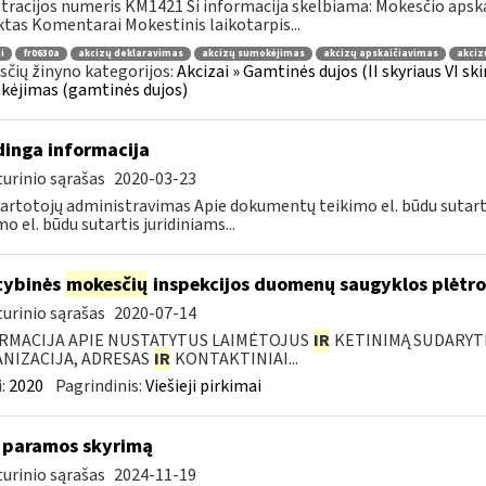
tracijos numeris KM1421 Ši informacija skelbiama: Mokesčio apsk
tas Komentarai Mokestinis laikotarpis...
i
fr0630a
akcizų deklaravimas
akcizų sumokėjimas
akcizų apskaičiavimas
akciz
čių žinyno kategorijos:
Akcizai » Gamtinės dujos (II skyriaus VI sk
ėjimas (gamtinės dujos)
inga informacija
urinio sąrašas
2020-03-23
artotojų administravimas Apie dokumentų teikimo el. būdu sutar
mo el. būdu sutartis juridiniams...
tybinės
mokesčių
inspekcijos duomenų saugyklos plėtro
urinio sąrašas
2020-07-14
RMACIJA APIE NUSTATYTUS LAIMĖTOJUS
IR
KETINIMĄ SUDARYTI 
NIZACIJA, ADRESAS
IR
KONTAKTINIAI...
:
2020
Pagrindinis:
Viešieji pirkimai
 paramos skyrimą
urinio sąrašas
2024-11-19