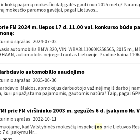
 ir kokią pajamų mokesčio dalį galės gauti nuo 2025 metų? Paramą 
ų mokesčio paramos gavėjai, pagal Lietuvos...
prie FM 2024 m. liepos 17 d. 11.00 val. konkurso būdu 
monę:
urinio sąrašas
2024-07-02
asis automobilis BMW 320, VIN: WBA3L11060K258565, 2015 m., M1-A
AAN, automobilis neįregistruotas Lietuvoje. Pradinė kaina 11065,
darbdavio automobilio naudojimo
urinio sąrašas
2025-06-30
darbdavio išlaidos, apmokėjus darbuotojo važinėjimą iš darbo į na
, kuri pripažįstama pajamomis, gautomis natūra? Taip, pagal GPMĮ
VMI prie FM viršininko 2003 m. gegužės 6 d. įsakymo Nr. 
urinio sąrašas
2022-10-11
muojame, kad Valstybinės mokesčių inspekci
jos
prie Lietuvos Res
 7 d. įsakymu Nr....