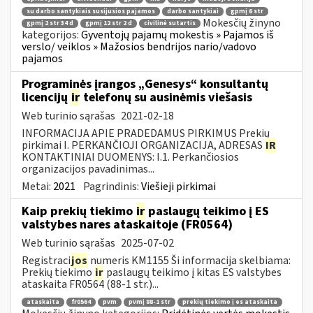
su darbo santykiais susijusios pajamos
darbo santykiai
gpmį 6 str
Mokesčių žinyno
gpmį 2 str 34 d
gpmį 12 str 2 d
civilinė sutartis
kategorijos:
Gyventojų pajamų mokestis » Pajamos iš
verslo/ veiklos » Mažosios bendrijos nario/vadovo
pajamos
Programinės įrangos „Genesys“ konsultantų
licencijų
ir
telefonų su ausinėmis viešasis
Web turinio sąrašas
2021-02-18
INFORMACIJA APIE PRADEDAMUS PIRKIMUS Prekių
pirkimai I. PERKANČIOJI ORGANIZACIJA, ADRESAS
IR
KONTAKTINIAI DUOMENYS: I.1. Perkančiosios
organizacijos pavadinimas...
Metai:
2021
Pagrindinis:
Viešieji pirkimai
Kaip prekių tiekimo
ir
paslaugų teikimo į ES
valstybes nares ataskaitoje (FR0564)
Web turinio sąrašas
2025-07-02
Registraci
jos
numeris KM1155 Ši informacija skelbiama:
Prekių tiekimo
ir
paslaugų teikimo į kitas ES valstybes
ataskaita FR0564 (88-1 str.)...
ataskaita
fr0564
pvm
pvmį 88-1 str
prekių tiekimo į es ataskaita