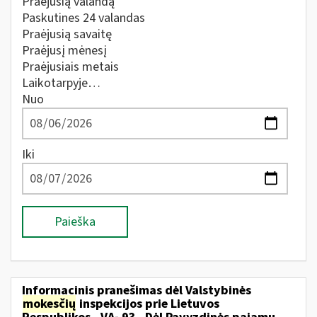
Praėjusią valandą
Paskutines 24 valandas
Praėjusią savaitę
Praėjusį mėnesį
Praėjusiais metais
Laikotarpyje…
Nuo
Iki
Paieška
Informacinis pranešimas dėl Valstybinės
mokesčių
inspekcijos prie Lietuvos