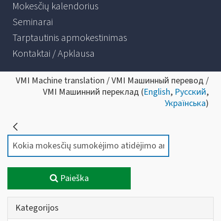
Mokesčių kalendorius
Seminarai
Tarptautinis apmokestinimas
Kontaktai / Apklausa
VMI Machine translation / VMI Машинный перевод /
VMI Машинний переклад (
English
,
Русский
,
Українська
)
Paieška
Kategorijos