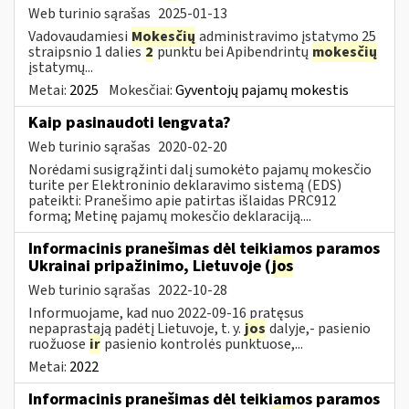
Web turinio sąrašas
2025-01-13
Vadovaudamiesi
Mokesčių
administravimo įstatymo 25
straipsnio 1 dalies
2
punktu bei Apibendrintų
mokesčių
įstatymų...
Metai:
2025
Mokesčiai:
Gyventojų pajamų mokestis
Kaip pasinaudoti lengvata?
Web turinio sąrašas
2020-02-20
Norėdami susigrąžinti dalį sumokėto pajamų mokesčio
turite per Elektroninio deklaravimo sistemą (EDS)
pateikti: Pranešimo apie patirtas išlaidas PRC912
formą; Metinę pajamų mokesčio deklaraciją....
Informacinis pranešimas dėl teikiamos paramos
Ukrainai pripažinimo, Lietuvoje (
jos
Web turinio sąrašas
2022-10-28
Informuojame, kad nuo 2022-09-16 pratęsus
nepaprastąją padėtį Lietuvoje, t. y.
jos
dalyje,- pasienio
ruožuose
ir
pasienio kontrolės punktuose,...
Metai:
2022
Informacinis pranešimas dėl teikiamos paramos