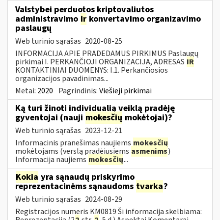
Valstybei perduotos kriptovaliutos
administravimo
ir
konvertavimo organizavimo
paslaugų
Web turinio sąrašas
2020-08-25
INFORMACIJA APIE PRADEDAMUS PIRKIMUS Paslaugų
pirkimai I. PERKANČIOJI ORGANIZACIJA, ADRESAS
IR
KONTAKTINIAI DUOMENYS: I.1. Perkančiosios
organizacijos pavadinimas...
Metai:
2020
Pagrindinis:
Viešieji pirkimai
Ką turi žinoti individualią veiklą pradėję
gyventojai (nauji
mokesčių
mokėtojai)?
Web turinio sąrašas
2023-12-21
Informacinis pranešimas naujiems
mokesčių
mokėtojams (verslą pradėjusiems
asmenims
)
Informacija naujiems
mokesčių
...
Kokia
yra sąnaudų priskyrimo
reprezentacinėms sąnaudoms
tvarka
?
Web turinio sąrašas
2024-08-29
Registracijos numeris KM0819 Ši informacija skelbiama:
Reprezentacija (2
2
str.
2
-5 d.) Aspektai Komentarai