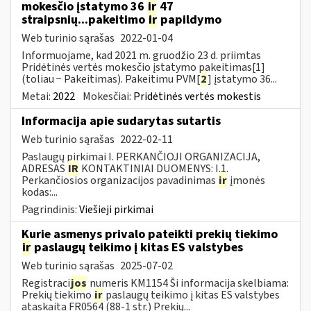
mokesčio įstatymo 36
ir
47
straipsnių...pakeitimo
ir
papildymo
Web turinio sąrašas
2022-01-04
Informuojame, kad 2021 m. gruodžio 23 d. priimtas
Pridėtinės vertės mokesčio įstatymo pakeitimas[1]
(toliau − Pakeitimas). Pakeitimu PVM[
2
] įstatymo 36...
Metai:
2022
Mokesčiai:
Pridėtinės vertės mokestis
Informacija apie sudarytas sutartis
Web turinio sąrašas
2022-02-11
Paslaugų pirkimai I. PERKANČIOJI ORGANIZACIJA,
ADRESAS
IR
KONTAKTINIAI DUOMENYS: I.1.
Perkančiosios organizacijos pavadinimas
ir
įmonės
kodas:...
Pagrindinis:
Viešieji pirkimai
Kurie asmenys privalo pateikti prekių tiekimo
ir
paslaugų teikimo į kitas ES valstybes
Web turinio sąrašas
2025-07-02
Registraci
jos
numeris KM1154 Ši informacija skelbiama:
Prekių tiekimo
ir
paslaugų teikimo į kitas ES valstybes
ataskaita FR0564 (88-1 str.) Prekių...