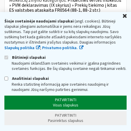
Mokesčių žinyno kategorijos:
Pridėtinės vertės mokestis
» PVM deklaravimas (IX skyrius) » Prekių tiekimo į kitas
ES valstybes ataskaita FR0564 (88-1, 88-2 str.)
U
ilgalaikio materialiojo turto vieneto pirkimo
Šioje svetainėje naudojami slapukai
(angl. cookies). Būtinieji
PVM atskaitos suma gali būti netikslinama
ir
slapukai įdiegiami automatiškai ir jiems nėra reikalingas Jūsų
sutikimas. Taip pat galite sutikti ir su kitų slapukų naudojimu. Savo
Web turinio sąrašas
2018-11-22
sutikimą bet kada galėsite atšaukti pakeisdami interneto naršyklės
Registraci
jos
numeris KM1138 Ši informacija skelbiama:
nustatymus ir ištrindami įrašytus slapukus. Daugiau informacijos
Metinė PVM deklaracija FR0516 (87 str.) Jeigu pagal
Slapukų politika
;
Privatumo politika.
faktinius praėjusių kalendorinių metų rodiklius
apskaičiuota...
Būtinieji slapukai
Naudojami sklandžiam svetainės veikimui ir įgalina pagrindines
fr0516
fr0516a
pvm
metinė pvm deklaracija
pvmį 87 str
Mokesčių žinyno kategorijos:
Pridėtinės vertės mokestis
svetainės funkcijas. Be šių slapukų svetainė negali tinkamai veikti.
» PVM deklaravimas (IX skyrius) » Metinė PVM deklaracija
FR0516 (87 str.)
Analitiniai slapukai
Renka statistinę informaciją apie svetainės naudojimą ir
Ar
darbdavys, išmokėdamas išmokas pagal
naudojami Jūsų naršymo patirties gerinimui.
individualią veiklą pagal pažymą, turi
apskaičiuoti...
ir
deklaruoti nuo išmokų pajamų
PATVIRTINTI
mokestį, jeigu nuolatinis Lietuvos gyventojas
Visus slapukus
dirba...įmonėje
ir
gauna darbo užmokestį bei
PATVIRTINTI
pagal įregistruotą individualią veiklą pagal
Pasirinktus slapukus
Web turinio sąrašas
2018-11-22