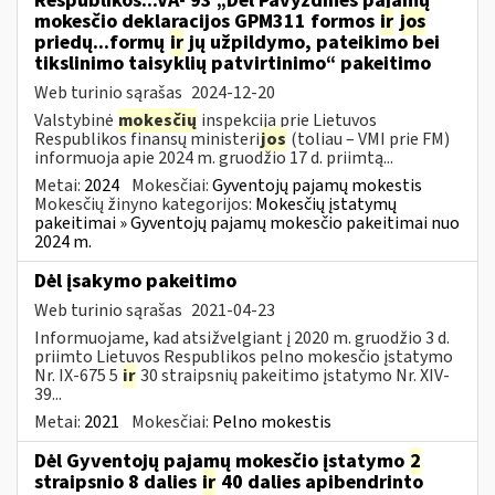
Respublikos...VA- 93 „Dėl Pavyzdinės pajamų
mokesčio deklaracijos GPM311 formos
ir
jos
priedų...formų
ir
jų užpildymo, pateikimo bei
tikslinimo taisyklių patvirtinimo“ pakeitimo
Web turinio sąrašas
2024-12-20
Valstybinė
mokesčių
inspekcija prie Lietuvos
Respublikos finansų ministeri
jos
(toliau – VMI prie FM)
informuoja apie 2024 m. gruodžio 17 d. priimtą...
Metai:
2024
Mokesčiai:
Gyventojų pajamų mokestis
Mokesčių žinyno kategorijos:
Mokesčių įstatymų
pakeitimai » Gyventojų pajamų mokesčio pakeitimai nuo
2024 m.
Dėl įsakymo pakeitimo
Web turinio sąrašas
2021-04-23
Informuojame, kad atsižvelgiant į 2020 m. gruodžio 3 d.
priimto Lietuvos Respublikos pelno mokesčio įstatymo
Nr. IX-675 5
ir
30 straipsnių pakeitimo įstatymo Nr. XIV-
39...
Metai:
2021
Mokesčiai:
Pelno mokestis
Dėl Gyventojų pajamų mokesčio įstatymo
2
straipsnio 8 dalies
ir
40 dalies apibendrinto