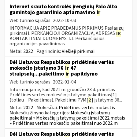
Internet srauto kontrolės įrenginių Palo Alto
gamintojo garantinio aptarnavimo
ir
Web turinio sąrašas
2022-10-03
INFORMACIJA APIE PRADEDAMUS PIRKIMUS Paslaugų
pirkimai I. PERKANČIOJI ORGANIZACIJA, ADRESAS
IR
KONTAKTINIAI DUOMENYS: I.1. Perkančiosios
organizacijos pavadinimas...
Metai:
2022
Pagrindinis:
Viešieji pirkimai
Dėl Lietuvos Respublikos pridėtinės vertės
mokesčio įstatymo 36
ir
47
straipsnių...pakeitimo
ir
papildymo
Web turinio sąrašas
2022-01-04
Informuojame, kad 2021 m. gruodžio 23 d. priimtas
Pridėtinės vertės mokesčio įstatymo pakeitimas[1]
(toliau − Pakeitimas). Pakeitimu PVM[
2
] įstatymo 36...
Metai:
2022
Mokesčiai:
Pridėtinės vertės mokestis
Mokesčių žinyno kategorijos:
Mokesčių įstatymų
pakeitimai » Mokesčių įstatymų pakeitimai 2022 metais
» Pridėtinės vertės mokesčio pakeitimai nuo 2022 m.
Dėl Lietuvos Respublikos pridėtinės vertės