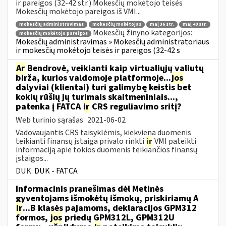
ir pareigos (32-42 str.) Mokesčių mokėtojo teisės
Mokesčių mokėtojo pareigos iš VMI...
mokesčių administravimas
mokesčių mokėtojas
maį 36 str.
maį 40 str.
Mokesčių žinyno kategorijos:
mokesčių mokėtojo pareigos
Mokesčių administravimas » Mokesčių administratoriaus
ir mokesčių mokėtojo teisės ir pareigos (32-42 s
Ar
Bendrovė, veikianti kaip virtualiųjų valiutų
birža, kurios valdomoje platformoje...
jos
dalyviai (klientai) turi galimybę keistis bet
kokių rūšių jų turimais skaitmeniniais...,
patenka į FATCA
ir
CRS reguliavimo sritį?
Web turinio sąrašas
2021-06-02
Vadovaujantis CRS taisyklėmis, kiekviena duomenis
teikianti finansų įstaiga privalo rinkti
ir
VMI pateikti
informaciją apie tokios duomenis teikiančios finansų
įstaigos...
DUK:
DUK - FATCA
Informacinis pranešimas dėl Metinės
gyventojams išmokėtų išmokų, priskiriamų A
ir
...B klasės pajamoms, deklaracijos GPM312
formos,
jos
priedų GPM312L, GPM312U