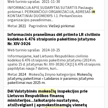
Web turinio sąrašas
2021-11-30
INFORMACIJA APIE SUDARYTAS SUTARTIS Paslaugų
pirkimai I. PERKANČIOJI ORGANIZACIJA, ADRESAS
IR
KONTAKTINIAI DUOMENYS: I.1. Perkančiosios
organizacijos pavadinimas...
Metai:
2021
Pagrindinis:
Viešieji pirkimai
Informacinis pranešimas dėl priimto LR civilinio
kodekso 6.476 straipsnio pakeitimo įstatymo
Nr. XIV-3026
Web turinio sąrašas
2024-10-25
Informuojame, kad Lietuvos Respublikos civilinio
kodekso 6.476 straipsnio pakeitimo įstatymu (2024 m.
spalio 15 d. įstatymas Nr. XIV-3026) CK[1] 6.476 straipsnis
papildytas nauja 7 dalimi, kuri...
Metai:
2024
Mokesčių žinyno kategorijos:
Mokesčių
įstatymų pakeitimai » Labdaros ir paramos įstatymo
pakeitimai nuo 2025 m.
Dėl Valstybinės
mokesčių
inspekcijos prie
Lietuvos Respublikos finansų
ministerijos...laikotarpio nustatymo,
atsižvelgiant į apmokestinamųjų vienetų