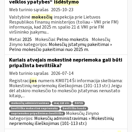
veiklos ypatybes“
išdėstymo
Web turinio sąrašas
2025-10-23
Valstybinė
mokesčių
inspekcija prie Lietuvos
Respublikos finansų ministerijos (toliau – VMI prie FM)
informuoja, kad 2025 m. spalio 21 d. VMI prie FM
viršininko įsakymu...
Metai:
2025
Mokesčiai:
Pelno mokestis
Mokesčių
žinyno kategorijos:
Mokesčių įstatymų pakeitimai »
Pelno mokesčio pakeitimai nuo 2025 m.
Kuriais atvejais mokestinė nepriemoka gali būti
pripažinta beviltiška?
Web turinio sąrašas
2026-07-14
Registraci
jos
numeris KM0714 Ši informacija skelbiama:
Mokestinių nepriemokų išieškojimas (101-113 str.) Jeigu
dėl atskiro mokesčio to mokesčio įstatymas nenustato
kitaip,...
mokesčių administravimas
maį 113 str.
fr0715
beviltiška mokestinė nepriemoka
beviltiška bauda
Mokesčių žinyno
nepriemokos pripažinimas beviltiška
kategorijos:
Mokesčių administravimas » Mokestinių
nepriemokų išieškojimas (101-113 str.)