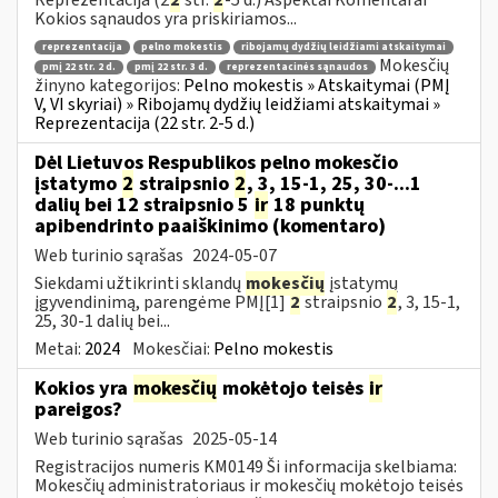
Kokios sąnaudos yra priskiriamos...
reprezentacija
pelno mokestis
ribojamų dydžių leidžiami atskaitymai
Mokesčių
pmį 22 str. 2 d.
pmį 22 str. 3 d.
reprezentacinės sąnaudos
žinyno kategorijos:
Pelno mokestis » Atskaitymai (PMĮ
V, VI skyriai) » Ribojamų dydžių leidžiami atskaitymai »
Reprezentacija (22 str. 2-5 d.)
Dėl Lietuvos Respublikos pelno mokesčio
įstatymo
2
straipsnio
2
, 3, 15-1, 25, 30-...1
dalių bei 12 straipsnio 5
ir
18 punktų
apibendrinto paaiškinimo (komentaro)
Web turinio sąrašas
2024-05-07
Siekdami užtikrinti sklandų
mokesčių
įstatymų
įgyvendinimą, parengėme PMĮ[1]
2
straipsnio
2
, 3, 15-1,
25, 30-1 dalių bei...
Metai:
2024
Mokesčiai:
Pelno mokestis
Kokios yra
mokesčių
mokėtojo teisės
ir
pareigos?
Web turinio sąrašas
2025-05-14
Registracijos numeris KM0149 Ši informacija skelbiama:
Mokesčių administratoriaus ir mokesčių mokėtojo teisės