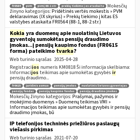
Mokesčių
fr0564
pvm
pvmį 88-1 str
prekių tiekimo į es ataskaita
žinyno kategorijos:
Pridėtinės vertės mokestis » PVM
deklaravimas (IX skyrius) » Prekių tiekimo į kitas ES
valstybes ataskaita FR0564 (88-1, 88-2 str.)
Kokia
yra duomenų apie nuolatinių Lietuvos
gyventojų sumokėtas pensijų draudimo
įmokas...į pensijų kaupimo fondus (FR0615
forma) pateikimo
tvarka
?
Web turinio sąrašas
2025-04-28
Registraci
jos
numeris KM0818 Ši informacija skelbiama:
Informaci
jos
teikimas apie sumokėtas gyvybės
ir
pensijų draudimo...
fr0615
juridinis asmuo
pensijų įmokos
nuolatinis lietuvos gyventojas
pensijų fondas
pensijų kaupimo fondas
pensijų draudimo įmokos
Mokesčių žinyno kategorijos:
Prašymai, pažymos ir
mokėjimo duomenys » Duomenų teikimas VMI »
Informacijos teikimas apie sumokėtas gyvybės ir pensijų
draudimo įmokas, bū
IP telefonijos techninės priežiūros paslaugų
viešasis pirkimas
Web turinio sąrašas
2021-07-20