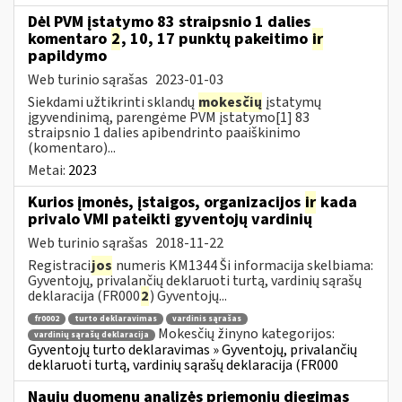
Dėl PVM įstatymo 83 straipsnio 1 dalies
komentaro
2
, 10, 17 punktų pakeitimo
ir
papildymo
Web turinio sąrašas
2023-01-03
Siekdami užtikrinti sklandų
mokesčių
įstatymų
įgyvendinimą, parengėme PVM įstatymo[1] 83
straipsnio 1 dalies apibendrinto paaiškinimo
(komentaro)...
Metai:
2023
Kurios įmonės, įstaigos, organizacijos
ir
kada
privalo VMI pateikti gyventojų vardinių
Web turinio sąrašas
2018-11-22
Registraci
jos
numeris KM1344 Ši informacija skelbiama:
Gyventojų, privalančių deklaruoti turtą, vardinių sąrašų
deklaracija (FR000
2
) Gyventojų...
fr0002
turto deklaravimas
vardinis sąrašas
Mokesčių žinyno kategorijos:
vardinių sąrašų deklaracija
Gyventojų turto deklaravimas » Gyventojų, privalančių
deklaruoti turtą, vardinių sąrašų deklaracija (FR000
Naujų duomenų analizės priemonių diegimas