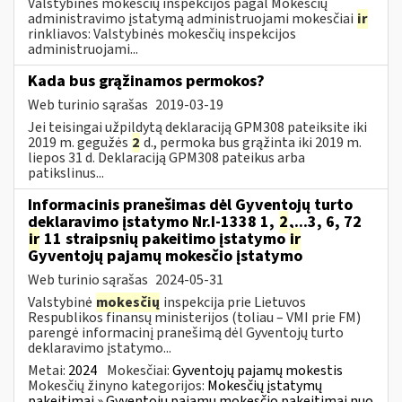
Valstybinės mokesčių inspekcijos pagal Mokesčių
administravimo įstatymą administruojami mokesčiai
ir
rinkliavos: Valstybinės mokesčių inspekcijos
administruojami...
Kada bus grąžinamos permokos?
Web turinio sąrašas
2019-03-19
Jei teisingai užpildytą deklaraciją GPM308 pateiksite iki
2019 m. gegužės
2
d., permoka bus grąžinta iki 2019 m.
liepos 31 d. Deklaraciją GPM308 pateikus arba
patikslinus...
Informacinis pranešimas dėl Gyventojų turto
deklaravimo įstatymo Nr.I-1338 1,
2
,...3, 6, 72
ir
11 straipsnių pakeitimo įstatymo
ir
Gyventojų pajamų mokesčio įstatymo
Web turinio sąrašas
2024-05-31
Valstybinė
mokesčių
inspekcija prie Lietuvos
Respublikos finansų ministerijos (toliau – VMI prie FM)
parengė informacinį pranešimą dėl Gyventojų turto
deklaravimo įstatymo...
Metai:
2024
Mokesčiai:
Gyventojų pajamų mokestis
Mokesčių žinyno kategorijos:
Mokesčių įstatymų
pakeitimai » Gyventojų pajamų mokesčio pakeitimai nuo