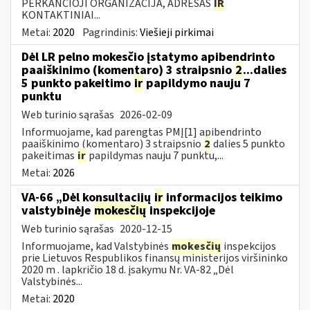
PERKANČIOJI ORGANIZACIJA, ADRESAS
IR
KONTAKTINIAI...
Metai:
2020
Pagrindinis:
Viešieji pirkimai
Dėl LR pelno mokesčio įstatymo apibendrinto
paaiškinimo (komentaro) 3 straipsnio
2
...dalies
5 punkto pakeitimo
ir
papildymo nauju 7
punktu
Web turinio sąrašas
2026-02-09
Informuojame, kad parengtas PMĮ[1] apibendrinto
paaiškinimo (komentaro) 3 straipsnio
2
dalies 5 punkto
pakeitimas
ir
papildymas nauju 7 punktu,...
Metai:
2026
VA-66 „Dėl konsultacijų
ir
informacijos teikimo
valstybinėje
mokesčių
inspekcijoje
Web turinio sąrašas
2020-12-15
Informuojame, kad Valstybinės
mokesčių
inspekcijos
prie Lietuvos Respublikos finansų ministerijos viršininko
2020 m . lapkričio 18 d. įsakymu Nr. VA-82 „Dėl
Valstybinės...
Metai:
2020