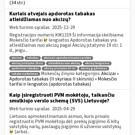
(34 str.)
Kuriais atvejais apdorotas tabakas
atleidžiamas nuo akcizų?
Web turinio sąrašas
2025-12-29
Registracijos numeris KM1319 Ši informacija skelbiama:
Mokesčio tarifai
ir
lengvatos Apdorotas tabakas yra
atleidžiamas nuo akcizų pagal Akcizų įstatymo 19 str. 1
d., jeigu...
akcizai
tabakas
akcizais apmokestinamos prekės
akcizų įstatymo 19 str
atleidimas nuo akcizų
akcizų lengvatos
apdorotas tabakas
akcizų įstatymo 33 str
akcizų grąžinimas
Mokesčių žinyno kategorijos:
Akcizai »
tabako naikinimas
Apdorotas tabakas (II skyriaus II skirsnis) » Mokesčio
tarifai ir lengvatos (apdorotas tabakas)
Kaip įsiregistruoti PVM mokėtoju, taikančiu
smulkiojo verslo schemą (SVS) Lietuvoje?
Web turinio sąrašas
2025-04-29
Lietuvos apmokestinamasis asmuo, kuris privalo
registruotis PVM mokėtoju dėl: prekių įsigijimo iš kitų
valstybių narių, paslaugų įsigijimo iš užsienio valstybių
ir
(arba)...