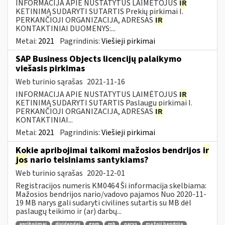
INFORMACIJA APIE NUSTATYTUS LAIMĖTOJUS
IR
KETINIMĄ SUDARYTI SUTARTIS Prekių pirkimai I.
PERKANČIOJI ORGANIZACIJA, ADRESAS
IR
KONTAKTINIAI DUOMENYS:...
Metai:
2021
Pagrindinis:
Viešieji pirkimai
SAP Business Objects licencijų palaikymo
viešasis pirkimas
Web turinio sąrašas
2021-11-16
INFORMACIJA APIE NUSTATYTUS LAIMĖTOJUS
IR
KETINIMĄ SUDARYTI SUTARTIS Paslaugų pirkimai I.
PERKANČIOJI ORGANIZACIJA, ADRESAS
IR
KONTAKTINIAI...
Metai:
2021
Pagrindinis:
Viešieji pirkimai
Kokie apribojimai taikomi mažosios bendrijos
ir
jos
nario teisiniams santykiams?
Web turinio sąrašas
2020-12-01
Registracijos numeris KM0464 Ši informacija skelbiama:
Mažosios bendrijos nario/vadovo pajamos Nuo 2020-11-
19 MB narys gali sudaryti civilines sutartis su MB dėl
paslaugų teikimo ir (ar) darbų...
apribojimai
dividendai
gpm
mb
narys
mažoji bendrija