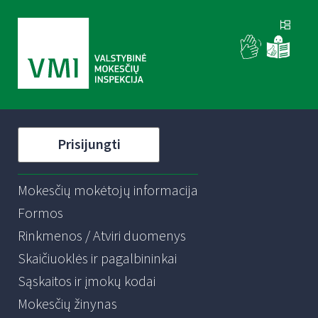
Prisijungti
Mokesčių mokėtojų informacija
Formos
Rinkmenos / Atviri duomenys
Skaičiuoklės ir pagalbininkai
Sąskaitos ir įmokų kodai
Mokesčių žinynas