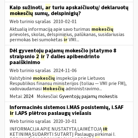
Kaip sužinoti,
ar
turiu apskaičiuotų/ deklaruotų
mokesčių
sumų, delspinigių?
Web turinio sąrašas
2010-02-01
Aktualią informaciją apie savo turimas
mokesčių
prievoles, skolas, delspinigius, palūkanas, susidariusias
permokas bei sumokėtas
ir
VMI...
Dėl gyventojų pajamų mokesčio įstatymo 8
straipsnio
2
ir
7 dalies apibendrinto
paaiškinimo
Web turinio sąrašas
2024-11-06
Valstybinė
mokesčių
inspekcija prie Lietuvos
Respublikos finansų ministerijos (toliau — VMI prie FM),
vadovaudamasi
Mokesčių
administravimo...
Metai:
2024
Mokesčiai:
Gyventojų pajamų mokestis
Informacinės sistemos i.MAS posistemių, i.SAF
ir
i.APS plėtros paslaugų viešasis
Web turinio sąrašas
2020-10-01
INFORMACIJA APIE NUSTATYTĄ LAIMĖTOJĄ
IR
KETINIMĄ SUDARYTI SUTARTĮ Paslaugų pirkimai I.