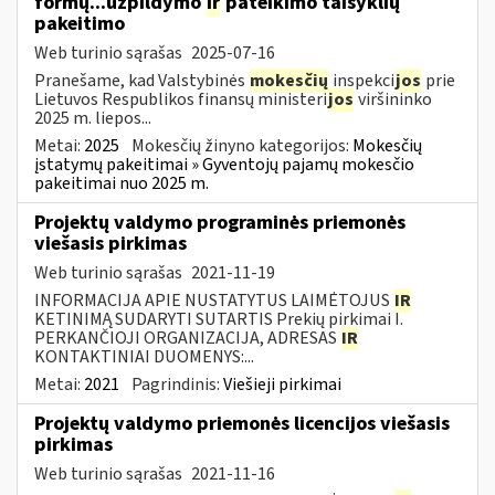
formų...užpildymo
ir
pateikimo taisyklių
pakeitimo
Web turinio sąrašas
2025-07-16
Pranešame, kad Valstybinės
mokesčių
inspekci
jos
prie
Lietuvos Respublikos finansų ministeri
jos
viršininko
2025 m. liepos...
Metai:
2025
Mokesčių žinyno kategorijos:
Mokesčių
įstatymų pakeitimai » Gyventojų pajamų mokesčio
pakeitimai nuo 2025 m.
Projektų valdymo programinės priemonės
viešasis pirkimas
Web turinio sąrašas
2021-11-19
INFORMACIJA APIE NUSTATYTUS LAIMĖTOJUS
IR
KETINIMĄ SUDARYTI SUTARTIS Prekių pirkimai I.
PERKANČIOJI ORGANIZACIJA, ADRESAS
IR
KONTAKTINIAI DUOMENYS:...
Metai:
2021
Pagrindinis:
Viešieji pirkimai
Projektų valdymo priemonės licencijos viešasis
pirkimas
Web turinio sąrašas
2021-11-16