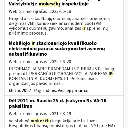
Valstybinėje
mokesčių
inspekcijoje
Web turinio sąrašas
2023-05-18
Projekto tikslas Naujų duomenų analizės priemonių
diegimas VMI, kuriuo siekiama modernizuoti VMI
vykdomus duomenų gavimo, analizės
ir
sprendimų
priėmimo procesus,...
Mobiliojo
ir
stacionariojo kvalifikuoto
elektroninio parašo sudarymo bei asmenų
autentifikavimo
Web turinio sąrašas
2022-06-20
INFORMACIJA APIE PRADEDAMUS PIRKIMUS Paslaugų
pirkimai I. PERKANČIOJI ORGANIZACIJA, ADRESAS
IR
KONTAKTINIAI DUOMENYS: I.1. Perkančiosios
organizacijos pavadinimas...
Metai:
2022
Pagrindinis:
Viešieji pirkimai
Dėl 2011 m. Sausio 25 d. Įsakymo Nr. VA-16
pakeitimo
Web turinio sąrašas
2021-08-19
Valstybinė
mokesčių
inspekcija prie Lietuvos
Respublikos finansų ministerijos (toliau – VMI prie FM)