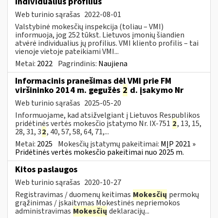
individualius profilius
Web turinio sąrašas
2022-08-01
Valstybinė mokesčių inspekcija (toliau – VMI)
informuoja, jog 252 tūkst. Lietuvos įmonių šiandien
atvėrė individualius jų profilius. VMI kliento profilis – tai
vienoje vietoje pateikiami VMI...
Metai:
2022
Pagrindinis:
Naujiena
Informacinis pranešimas dėl VMI prie FM
viršininko 2014 m. gegužės
2
d. įsakymo Nr
Web turinio sąrašas
2025-05-20
Informuojame, kad atsižvelgiant į Lietuvos Respublikos
pridėtinės vertės mokesčio įstatymo Nr. IX-751
2
, 13, 15,
28, 31, 3
2
, 40, 57, 58, 64, 71,...
Metai:
2025
Mokesčių įstatymų pakeitimai:
MĮP 2021 »
Pridėtinės vertės mokesčio pakeitimai nuo 2025 m.
Kitos paslaugos
Web turinio sąrašas
2020-10-27
Registravimas / duomenų keitimas
Mokesčių
permokų
grąžinimas / įskaitymas Mokestinės nepriemokos
administravimas
Mokesčių
deklaracijų...