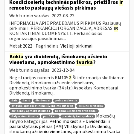
Kondicionierių techninės patikros, priežiūros
ir
remonto paslaugų viešasis pirkimas
Web turinio sąrašas
2022-08-23
INFORMACIJA APIE PRADEDAMUS PIRKIMUS Paslaugų
pirkimai I. PERKANČIOJI ORGANIZACIJA, ADRESAS
IR
KONTAKTINIAI DUOMENYS: I.1. Perkančiosios
organizacijos pavadinimas...
Metai:
2022
Pagrindinis:
Viešieji pirkimai
Kokia
yra dividendų, išmokamų užsienio
vienetams, apmokestinimo
tvarka
?
Web turinio sąrašas
2023-12-04
Registracijos numeris KM105
2
Ši informacija skelbiama:
Dividendų, išmokamų užsienio vienetams,
apmokestinimo tvarka (34 str.) Aspektas Komentarai
Dividendų, išmokamų...
dais
das-1
dividendai
pelno mokestis
dvigubo apmokestinimo išvengimo sutartis
tikslinė teritorija
dividendų apmokestinimas
neapmokestinami dividendai
Mokesčių
dalyvavimo išimtis
pmį 34 str.
paskirstytasis pelnas
žinyno kategorijos:
Pelno mokestis » Dividendai ir
paskirstytasis pelnas (PMĮ VII skyrius) » Dividendų,
išmokamų užsienio vienetams, apmokestinimo tvarka