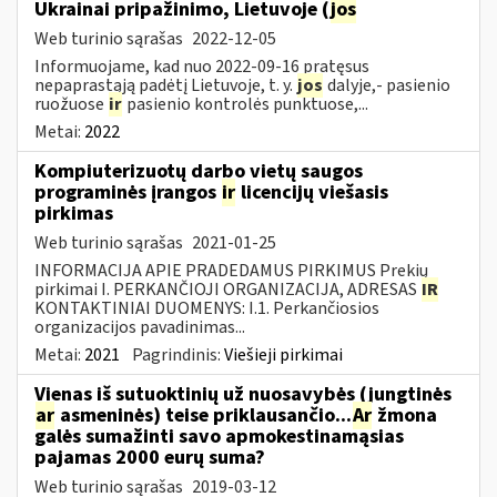
Ukrainai pripažinimo, Lietuvoje (
jos
Web turinio sąrašas
2022-12-05
Informuojame, kad nuo 2022-09-16 pratęsus
nepaprastąją padėtį Lietuvoje, t. y.
jos
dalyje,- pasienio
ruožuose
ir
pasienio kontrolės punktuose,...
Metai:
2022
Kompiuterizuotų darbo vietų saugos
programinės įrangos
ir
licencijų viešasis
pirkimas
Web turinio sąrašas
2021-01-25
INFORMACIJA APIE PRADEDAMUS PIRKIMUS Prekių
pirkimai I. PERKANČIOJI ORGANIZACIJA, ADRESAS
IR
KONTAKTINIAI DUOMENYS: I.1. Perkančiosios
organizacijos pavadinimas...
Metai:
2021
Pagrindinis:
Viešieji pirkimai
Vienas iš sutuoktinių už nuosavybės (jungtinės
ar
asmeninės) teise priklausančio...
Ar
žmona
galės sumažinti savo apmokestinamąsias
pajamas 2000 eurų suma?
Web turinio sąrašas
2019-03-12