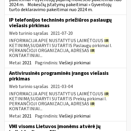
2024 m.
Mokesčių įstatymų pakeitimai » Gyventojų
turto deklaravimo pakeitimai nuo 2024 m.
IP telefonijos techninės priežiūros paslaugų
viešasis pirkimas
Web turinio sąrašas
2021-07-20
INFORMACIJA APIE NUSTATYTUS LAIMĖTOJUS
IR
KETINIMĄ SUDARYTI SUTARTIS Paslaugų pirkimai I.
PERKANČIOJI ORGANIZACIJA, ADRESAS
IR
KONTAKTINIAI...
Metai:
2021
Pagrindinis:
Viešieji pirkimai
Antivirusinės programinės įrangos viešasis
pirkimas
Web turinio sąrašas
2021-03-04
INFORMACIJA APIE NUSTATYTUS LAIMĖTOJUS
IR
KETINIMĄ SUDARYTI SUTARTIS Prekių pirkimai I.
PERKANČIOJI ORGANIZACIJA, ADRESAS
IR
KONTAKTINIAI...
Metai:
2021
Pagrindinis:
Viešieji pirkimai
VMI visoms Lietuvos įmonėms atvėrė jų