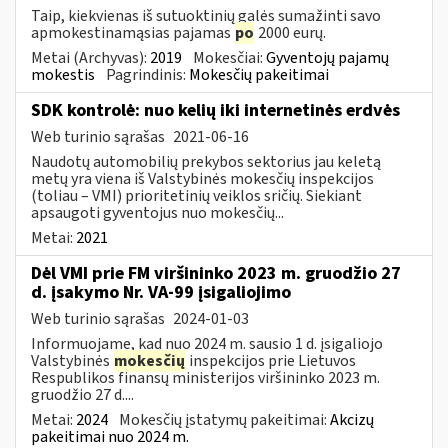
Taip, kiekvienas iš sutuoktinių galės sumažinti savo
apmokestinamąsias pajamas
po
2000 eurų.
Metai (Archyvas):
2019
Mokesčiai:
Gyventojų pajamų
mokestis
Pagrindinis:
Mokesčių pakeitimai
SDK kontrolė: nuo kelių iki internetinės erdvės
Web turinio sąrašas
2021-06-16
Naudotų automobilių prekybos sektorius jau keletą
metų yra viena iš Valstybinės mokesčių inspekcijos
(toliau – VMI) prioritetinių veiklos sričių. Siekiant
apsaugoti gyventojus nuo mokesčių...
Metai:
2021
Dėl VMI prie FM viršininko 2023 m. gruodžio 27
d. įsakymo Nr. VA-99 įsigaliojimo
Web turinio sąrašas
2024-01-03
Informuojame, kad nuo 2024 m. sausio 1 d. įsigaliojo
Valstybinės
mokesčių
inspekcijos prie Lietuvos
Respublikos finansų ministerijos viršininko 2023 m.
gruodžio 27 d....
Metai:
2024
Mokesčių įstatymų pakeitimai:
Akcizų
pakeitimai nuo 2024 m.