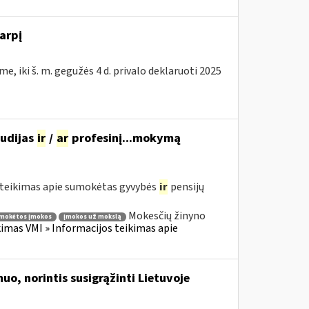
arpį
e, iki š. m. gegužės 4 d. privalo deklaruoti 2025
tudijas
ir
/
ar
profesinį...mokymą
teikimas apie sumokėtas gyvybės
ir
pensijų
Mokesčių žinyno
mokėtos įmokos
įmokos už mokslą
mas VMI » Informacijos teikimas apie
uo, norintis susigrąžinti Lietuvoje