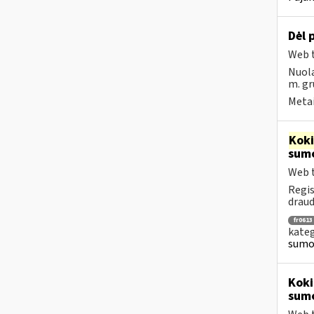
Dėl
Web t
Nuola
m. gr
Metai
Kok
sumo
Web t
Regis
draud
fr0613
kateg
sumok
Koki
sum