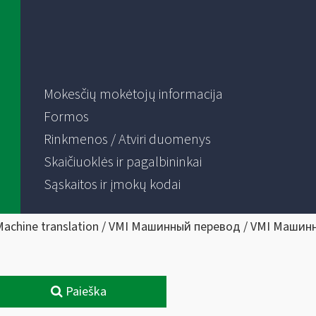
Mokesčių mokėtojų informacija
Formos
Rinkmenos / Atviri duomenys
Skaičiuoklės ir pagalbininkai
Sąskaitos ir įmokų kodai
Machine translation / VMI Машинный перевод / VMI Машин
Paieška