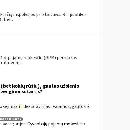
kesčių inspekcijos prie Lietuvos Respublikos
„Dėl...
s 31 d. pajamų mokesčio (GPM) permokos
ln. eurų....
(bet kokių rūšių), gautas užsienio
švengimo sutartis?
mokėjimas
ir
deklaravimas Pajamos, gautos iš
ropos sąjungos
o kategorijos:
Gyventojų pajamų mokestis »