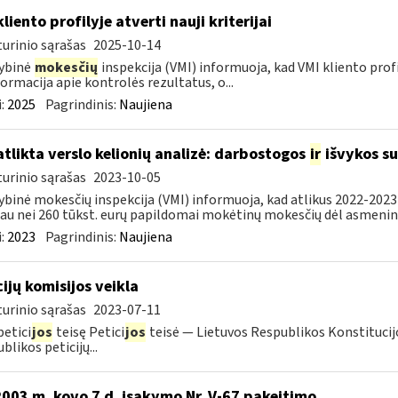
liento profilyje atverti nauji kriterijai
urinio sąrašas
2025-10-14
ybinė
mokesčių
inspekcija (VMI) informuoja, kad VMI kliento profilyj
formacija apie kontrolės rezultatus, o...
:
2025
Pagrindinis:
Naujiena
atlikta verslo kelionių analizė: darbostogos
ir
išvykos su
urinio sąrašas
2023-10-05
ybinė mokesčių inspekcija (VMI) informuoja, kad atlikus 2022-2023 
au nei 260 tūkst. eurų papildomai mokėtinų mokesčių dėl asmeninių
:
2023
Pagrindinis:
Naujiena
cijų komisijos veikla
urinio sąrašas
2023-07-11
petici
jos
teisę Petici
jos
teisė — Lietuvos Respublikos Konstitucijo
blikos peticijų...
2003 m. kovo 7 d. įsakymo Nr. V-67 pakeitimo