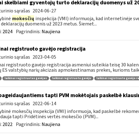
ai skelbiami gyventojų turto deklaracijų duomenys už 
urinio sąrašas
2024-06-27
ybinė
mokesčių
inspekcija (VMI) informuoja, kad internetinėje s
 deklaracijų duomenis už 2023 metus. Šiemet...
:
2024
Pagrindinis:
Naujiena
inai registruoto gavėjo registracija
urinio sąrašas
2023-04-05
nai registruoto gavėjo registracija asmeniui suteikia teisę 30 kalen
tų ES valstybių narių akcizais apmokestinamas prekes, kurioms taik
laikinai registruotas gavėjas
laikinai registruotu gavėju
laikinai registruoto gavėjo r
pageidaujantiems tapti PVM mokėtojais paskelbė klaus
urinio sąrašas
2022-06-14
ybinė mokesčių inspekcija (VMI) informuoja, kad paskelbė rekom
dauja tapti Pridėtinės vertės mokesčio (PVM)...
:
2022
Pagrindinis:
Naujiena