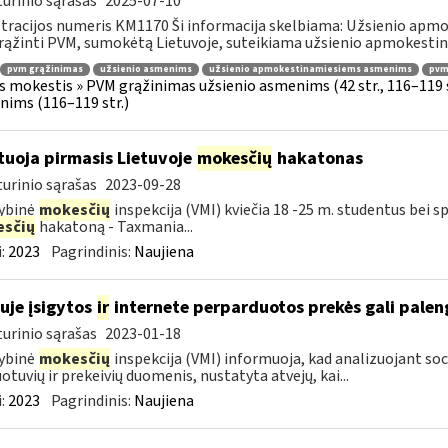
urinio sąrašas
2025-07-10
tracijos numeris KM1170 Ši informacija skelbiama: Užsienio apm
rąžinti PVM, sumokėtą Lietuvoje, suteikiama užsienio apmokestin
pvm grąžinimas
užsienio asmenims
užsienio apmokestinamiesiems asmenims
pvmį
s mokestis » PVM grąžinimas užsienio asmenims (42 str., 116–119
ims (116–119 str.)
tuoja pirmasis Lietuvoje
mokesčių
hakatonas
urinio sąrašas
2023-09-28
ybinė
mokesčių
inspekcija (VMI) kviečia 18 -25 m. studentus bei sp
sčių
hakatoną - Taxmania...
:
2023
Pagrindinis:
Naujiena
uje įsigytos
ir
internete perparduotos prekės gali palen
urinio sąrašas
2023-01-18
ybinė
mokesčių
inspekcija (VMI) informuoja, kad analizuojant soc
otuvių ir prekeivių duomenis, nustatyta atvejų, kai...
:
2023
Pagrindinis:
Naujiena