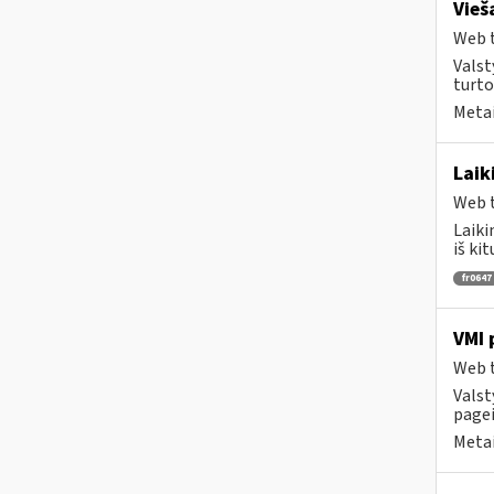
Vieš
Web t
Valst
turto
Metai
Laik
Web t
Laiki
iš ki
fr0647
VMI 
Web t
Valst
pagei
Metai