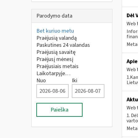
Dėl 
Parodymo data
Web t
Bet kuriuo metu
Infor
finan
Praėjusią valandą
Metai
Paskutines 24 valandas
Praėjusią savaitę
Praėjusį mėnesį
Apie
Praėjusiais metais
Web t
Laikotarpyje…
1.Kam
Nuo
Iki
Lietu
Aktu
Web t
Paieška
1. Dė
vart
Metai