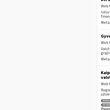
Web t
Infor
finan
Metai
Gyve
Web t
Valst
grąži
Metai
Kaip
vals
Web t
Regis
užsie
dekla
ne dvi
Pajam