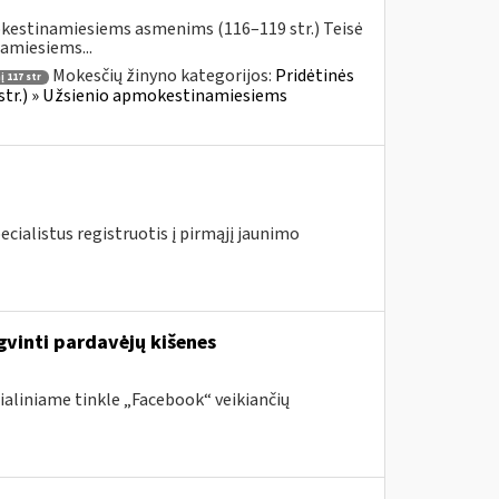
okestinamiesiems asmenims (116–119 str.) Teisė
amiesiems...
Mokesčių žinyno kategorijos:
Pridėtinės
 117 str
 str.) » Užsienio apmokestinamiesiems
ecialistus registruotis į pirmąjį jaunimo
gvinti pardavėjų kišenes
ialiniame tinkle „Facebook“ veikiančių