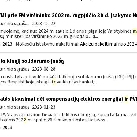
VMI prie FM viršininko 2002 m. rugpjūčio 30 d. įsakymo N
urinio sąrašas
2023-12-22
muojame, kad nuo 2024 m. sausio 1 dienos įsigalioja Valstybinės
m
sų ministerijos viršininko 2023 m. gruodžio 5 d....
:
2023
Mokesčių įstatymų pakeitimai:
Akcizų pakeitimai nuo 2024
 laikinąjį solidarumo įnašą
urinio sąrašas
2023-08-28
 nustatyta prievolė mokėti laikinojo solidarumo įnašą (LSĮ): LSĮĮ
vos Respublikoje įsteigti
ir
veikiantys bankai,...
alūs klausimai dėl kompensacijų elektros energijai
ir
PVM
urinio sąrašas
2023-01-23
l PVM apskaičiavimo tiekiant elektros energiją, kuriai taikomas 
otojams 202
2
m. spalio 26 d. buvo priimtas Lietuvos...
:
2023