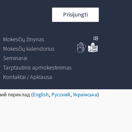
Prisijungti
Mokesčių žinynas
Mokesčių kalendorius
Seminarai
Tarptautinis apmokestinimas
Kontaktai / Apklausa
ний переклад (
English
,
Русский
,
Українська
)