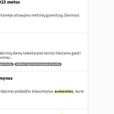
2023 metus
vetainėje atnaujino metinių gyventojų (šeimos)
dorinių dienų laikotarpiui verslo tikslams gauti
omas...
egistracija
laikinai registruoto gavėjo prievolės
imynus
endacinio pobūdžio klausimynus
asmenims
, kurie