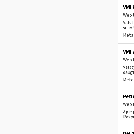
VMI k
Web t
Valst
su in
Metai
VMI 
Web t
Valst
daugi
Metai
Peti
Web t
Apie 
Respu
Dėl 