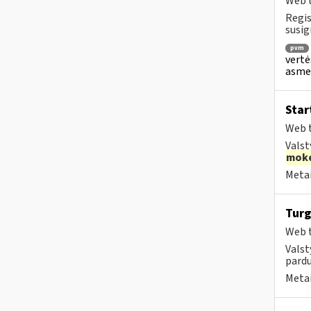
Web t
Regis
susig
pvm
vertė
asmen
Star
Web t
Valst
moke
Metai
Turg
Web t
Valst
pardu
Metai