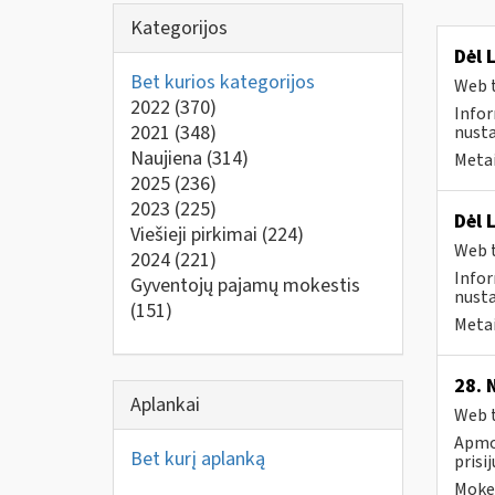
Kategorijos
Dėl 
Bet kurios kategorijos
Web t
2022
(370)
Infor
2021
(348)
nusta
Naujiena
(314)
Metai
2025
(236)
2023
(225)
Dėl 
Viešieji pirkimai
(224)
Web t
2024
(221)
Infor
Gyventojų pajamų mokestis
nusta
(151)
Metai
28. 
Aplankai
Web t
Apmok
Bet kurį aplanką
prisi
Mokes