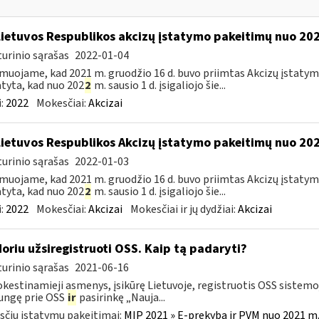
Lietuvos Respublikos akcizų įstatymo pakeitimų nuo 202
urinio sąrašas
2022-01-04
muojame, kad 2021 m. gruodžio 16 d. buvo priimtas Akcizų įstatym
tyta, kad nuo 202
2
m. sausio 1 d. įsigaliojo šie...
:
2022
Mokesčiai:
Akcizai
Lietuvos Respublikos Akcizų įstatymo pakeitimų nuo 202
urinio sąrašas
2022-01-03
muojame, kad 2021 m. gruodžio 16 d. buvo priimtas Akcizų įstatym
tyta, kad nuo 202
2
m. sausio 1 d. įsigaliojo šie...
:
2022
Mokesčiai:
Akcizai
Mokesčiai ir jų dydžiai:
Akcizai
Noriu užsiregistruoti OSS. Kaip tą padaryti?
urinio sąrašas
2021-06-16
estinamieji asmenys, įsikūrę Lietuvoje, registruotis OSS sistemoje
jungę prie OSS
ir
pasirinkę „Nauja...
čių įstatymų pakeitimai:
MĮP 2021 » E-prekyba ir PVM nuo 2021 m. 