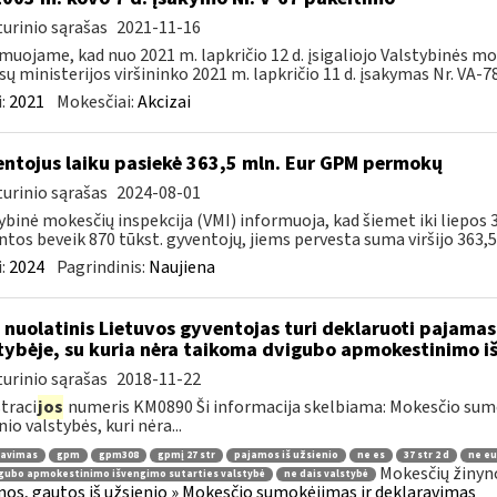
urinio sąrašas
2021-11-16
muojame, kad nuo 2021 m. lapkričio 12 d. įsigaliojo Valstybinės mo
sų ministerijos viršininko 2021 m. lapkričio 11 d. įsakymas Nr. VA-78 
:
2021
Mokesčiai:
Akcizai
ntojus laiku pasiekė 363,5 mln. Eur GPM permokų
urinio sąrašas
2024-08-01
ybinė mokesčių inspekcija (VMI) informuoja, kad šiemet iki liepo
ntos beveik 870 tūkst. gyventojų, jiems pervesta suma viršijo 363,5 m
:
2024
Pagrindinis:
Naujiena
 nuolatinis Lietuvos gyventojas turi deklaruoti pajamas 
tybėje, su kuria nėra taikoma dvigubo apmokestinimo i
urinio sąrašas
2018-11-22
traci
jos
numeris KM0890 Ši informacija skelbiama: Mokesčio su
nio valstybės, kuri nėra...
ravimas
gpm
gpm308
gpmį 27 str
pajamos iš užsienio
ne es
37 str 2 d
ne eu
Mokesčių žinyn
gubo apmokestinimo išvengimo sutarties valstybė
ne dais valstybė
os, gautos iš užsienio » Mokesčio sumokėjimas ir deklaravimas