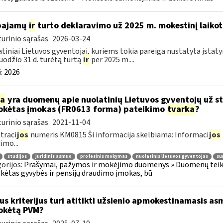
 pajamų
ir
turto deklaravimo už 2025 m. mokestinį laikot
urinio sąrašas
2026-03-24
tiniai Lietuvos gyventojai, kuriems tokia pareiga nustatyta įstatym
uodžio 31 d. turėtą turtą
ir
per 2025 m....
:
2026
ia
yra duomenų apie nuolatinių Lietuvos gyventojų už s
kėtas įmokas (FR0613 forma) pateikimo
tvarka
?
urinio sąrašas
2021-11-04
traci
jos
numeris KM0815 Ši informacija skelbiama: Informaci
jos
imo...
studijos
juridinis asmuo
profesinis mokymas
nuolatinis lietuvos gyventojas
su
orijos:
Prašymai, pažymos ir mokėjimo duomenys » Duomenų teiki
ėtas gyvybės ir pensijų draudimo įmokas, bū
us kriterijus turi atitikti užsienio apmokestinamasis asm
okėtą PVM?