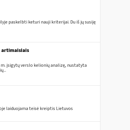
e paskelbti keturi nauji kriterijai. Du iš jų susiję
 artimaisiais
m. įsigytų verslo kelionių analizę, nustatyta
...
je laiduojama teisė kreiptis Lietuvos