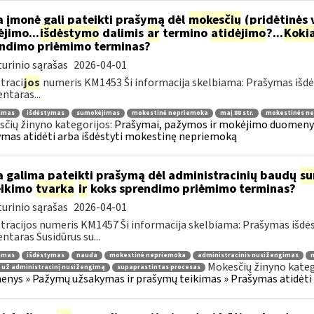
 įmonė gali pateikti prašymą dėl
mokesčių
(pridėtinės 
jimo...
išdėstymo
dalimis
ar
termino
atidėjimo
?...
Koki
ndimo priėmimo terminas?
urinio sąrašas
2026-04-01
traci
jos
numeris KM1453 Ši informacija skelbiama: Prašymas išdė
taras...
jimas
išdėstymas
sumokėjimas
mokestinė nepriemoka
maį 88 str.
mokestinės ne
čių žinyno kategorijos:
Prašymai, pažymos ir mokėjimo duomenys
mas atidėti arba išdėstyti mokestinę nepriemoką
 galima pateikti prašymą dėl administracinių baudų
su
eikimo
tvarka
ir
koks sprendimo priėmimo terminas?
urinio sąrašas
2026-04-01
tracijos numeris KM1457 Ši informacija skelbiama: Prašymas išdė
taras Susidūrus su...
jimas
išdėstymas
nauda
mokestinė nepriemoka
administracinis nusižengimas
m
Mokesčių žinyno kateg
 už administracinį nusižengimą
supaprastintas procesas
nys » Pažymų užsakymas ir prašymų teikimas » Prašymas atidėti