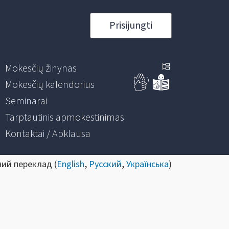
Prisijungti
Mokesčių žinynas
Mokesčių kalendorius
Seminarai
Tarptautinis apmokestinimas
Kontaktai / Apklausa
ний переклад (
English
,
Русский
,
Українська
)