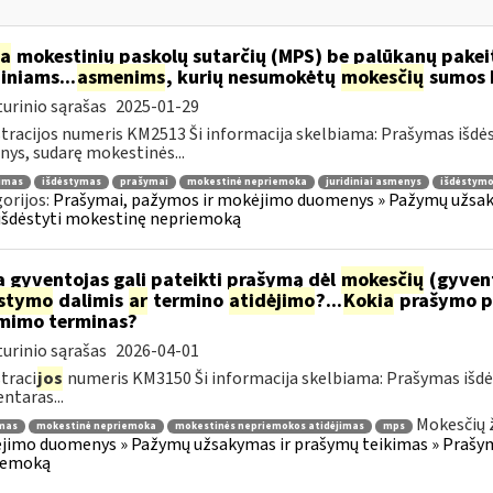
ia
mokestinių paskolų sutarčių (MPS) be palūkanų pake
diniams...
asmenims
, kurių nesumokėtų
mokesčių
sumos b
urinio sąrašas
2025-01-29
tracijos numeris KM2513 Ši informacija skelbiama: Prašymas išdė
ys, sudarę mokestinės...
jimas
išdėstymas
prašymai
mokestinė nepriemoka
juridiniai asmenys
išdėstymo
orijos:
Prašymai, pažymos ir mokėjimo duomenys » Pažymų užsaky
išdėstyti mokestinę nepriemoką
 gyventojas gali pateikti prašymą dėl
mokesčių
(gyven
ėstymo
dalimis
ar
termino
atidėjimo
?...
Kokia
prašymo p
mimo terminas?
urinio sąrašas
2026-04-01
traci
jos
numeris KM3150 Ši informacija skelbiama: Prašymas išdė
taras...
Mokesčių 
mas
mokestinė nepriemoka
mokestinės nepriemokos atidėjimas
mps
imo duomenys » Pažymų užsakymas ir prašymų teikimas » Prašyma
iemoką