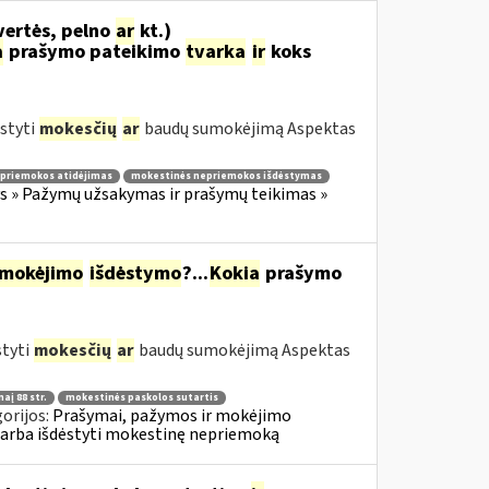
vertės, pelno
ar
kt.)
a
prašymo pateikimo
tvarka
ir
koks
styti
mokesčių
ar
baudų sumokėjimą Aspektas
priemokos atidėjimas
mokestinės nepriemokos išdėstymas
 » Pažymų užsakymas ir prašymų teikimas »
mokėjimo
išdėstymo
?...
Kokia
prašymo
styti
mokesčių
ar
baudų sumokėjimą Aspektas
aį 88 str.
mokestinės paskolos sutartis
orijos:
Prašymai, pažymos ir mokėjimo
 arba išdėstyti mokestinę nepriemoką