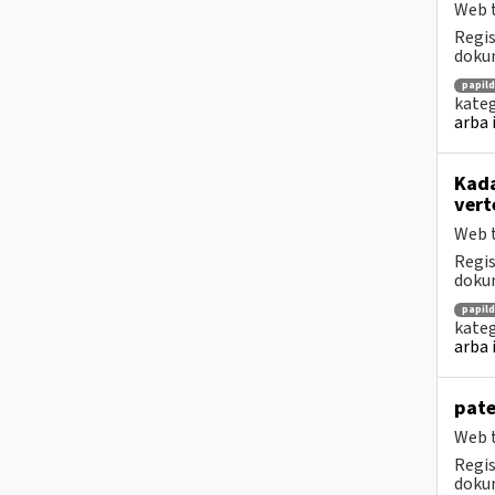
Web t
Regis
dokum
papil
kateg
arba 
Kada
vert
Web t
Regis
dokum
papil
kateg
arba 
pate
Web t
Regis
dokum