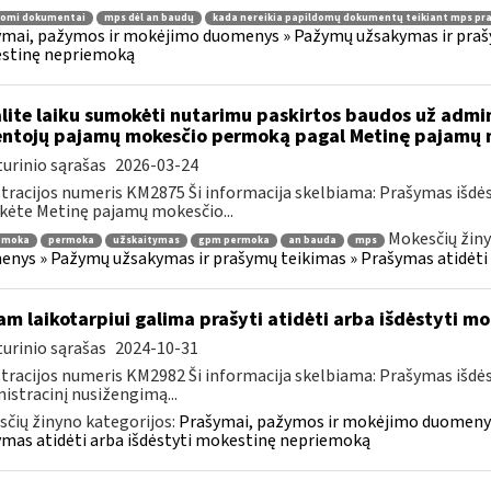
domi dokumentai
mps dėl an baudų
kada nereikia papildomų dokumentų teikiant mps pr
mai, pažymos ir mokėjimo duomenys » Pažymų užsakymas ir prašym
stinę nepriemoką
lite laiku sumokėti nutarimu paskirtos baudos už admi
ntojų pajamų mokesčio permoką pagal Metinę pajamų m
urinio sąrašas
2026-03-24
tracijos numeris KM2875 Ši informacija skelbiama: Prašymas išdė
kėte Metinę pajamų mokesčio...
Mokesčių žiny
emoka
permoka
užskaitymas
gpm permoka
an bauda
mps
nys » Pažymų užsakymas ir prašymų teikimas » Prašymas atidėti
am laikotarpiui galima prašyti atidėti arba išdėstyti 
urinio sąrašas
2024-10-31
tracijos numeris KM2982 Ši informacija skelbiama: Prašymas išdė
istracinį nusižengimą...
čių žinyno kategorijos:
Prašymai, pažymos ir mokėjimo duomenys
mas atidėti arba išdėstyti mokestinę nepriemoką