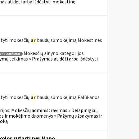
s atidėti arba išdėstyti mokestinę
styti mokesčių
ar
baudų sumokėjimą Mokestinės
Mokesčių žinyno kategorijos:
 nutraukimas
ų teikimas » Prašymas atidėti arba išdėstyti
styti mokesčių
ar
baudų sumokėjimą Palūkanos
ijos:
Mokesčių administravimas » Delspinigiai,
s ir mokėjimo duomenys » Pažymų užsakymas ir
moką
olos sutartį per Mano