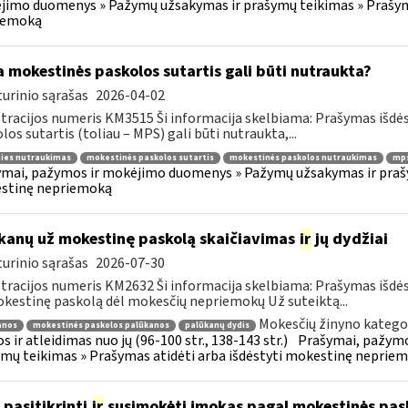
imo duomenys » Pažymų užsakymas ir prašymų teikimas » Prašyma
iemoką
 mokestinės paskolos sutartis gali būti nutraukta?
urinio sąrašas
2026-04-02
tracijos numeris KM3515 Ši informacija skelbiama: Prašymas išdė
los sutartis (toliau – MPS) gali būti nutraukta,...
ties nutraukimas
mokestinės paskolos sutartis
mokestinės paskolos nutraukimas
mps
mai, pažymos ir mokėjimo duomenys » Pažymų užsakymas ir prašym
stinę nepriemoką
kanų už mokestinę paskolą skaičiavimas
ir
jų dydžiai
urinio sąrašas
2026-07-30
tracijos numeris KM2632 Ši informacija skelbiama: Prašymas išdė
kestinę paskolą dėl mokesčių nepriemokų Už suteiktą...
Mokesčių žinyno kategor
anos
mokestinės paskolos palūkanos
palūkanų dydis
s ir atleidimas nuo jų (96-100 str., 138-143 str.)
Prašymai, pažymo
mų teikimas » Prašymas atidėti arba išdėstyti mokestinę neprie
 pasitikrinti
ir
susimokėti įmokas pagal mokestinės pask