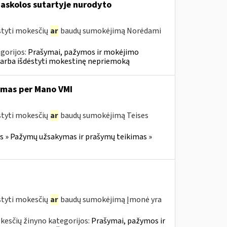
askolos sutartyje nurodyto
styti mokesčių
ar
baudų sumokėjimą Norėdami
gorijos:
Prašymai, pažymos ir mokėjimo
 arba išdėstyti mokestinę nepriemoką
imas per Mano VMI
styti mokesčių
ar
baudų sumokėjimą Teises
 » Pažymų užsakymas ir prašymų teikimas »
styti mokesčių
ar
baudų sumokėjimą Įmonė yra
kesčių žinyno kategorijos:
Prašymai, pažymos ir