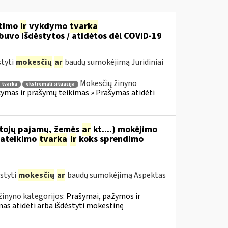
itimo
ir
vykdymo
tvarka
uvo išdėstytos / atidėtos dėl COVID-19
styti
mokesčių
ar
baudų sumokėjimą Juridiniai
Mokesčių žinyno
 tvarka
ekstremali situacija
mas ir prašymų teikimas » Prašymas atidėti
tojų pajamų, žemės
ar
kt....) mokėjimo
ateikimo
tvarka
ir
koks sprendimo
styti
mokesčių
ar
baudų sumokėjimą Aspektas
žinyno kategorijos:
Prašymai, pažymos ir
s atidėti arba išdėstyti mokestinę