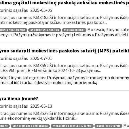
lima grąžinti mokestinę paskolą anksčiau mokestinės p
urinio sąrašas
2025-05-05
tracijos numeris KM3185 Ši informacija skelbiama: Prašymas išdė
nti mokestinę paskolą anksčiau mokestinės paskolos...
Mokesčių žinyno kate
okėti anksčiau mps
atsiskaityti anksčiau
mps mokėjimai
nys » Pažymų užsakymas ir prašymų teikimas » Prašymas atidėti
ymo sudaryti mokestinės paskolos sutartį (MPS) pateik
urinio sąrašas
2025-07-01
tracijos numeris KM3552 Ši informacija skelbiama: Prašymas išdė
 LRS VMI prie LR FM viršininko 2024-10-23 įsakymas...
čių žinyno kategorijos:
Prašymai, pažymos ir mokėjimo duomenys
mas atidėti arba išdėstyti mokestinę nepriemoką
yra Viena Įmonė?
urinio sąrašas
2025-05-13
tracijos numeris KM3528 Ši informacija skelbiama: Prašymas išdė
uris ekonominę veiklą vykdantis fizinis...
Mo
 įmonė
vienos įmonės deklaracija
mokestinė paskolos sutartis
paskolos sutartis