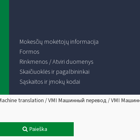
Mokesčių mokėtojų informacija
Formos
Rinkmenos / Atviri duomenys
Skaičiuoklės ir pagalbininkai
Sąskaitos ir įmokų kodai
Machine translation / VMI Машинный перевод / VMI Машин
Paieška