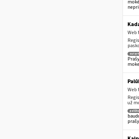
mokėj
nepr
Kada
Web t
Regis
pasko
sutar
Prašy
moke
Palū
Web t
Regis
už mo
palūk
baudo
prašy
Kaip