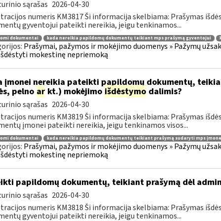
urinio sąrašas
2026-04-30
tracijos numeris KM3817 Ši informacija skelbiama: Prašymas išdė
entų gyventojui pateikti nereikia, jeigu tenkinamos...
domi dokumentai
kada nereikia papildomų dokumentų teikiant mps prašymą gyventojui
orijos:
Prašymai, pažymos ir mokėjimo duomenys » Pažymų užsaky
išdėstyti mokestinę nepriemoką
 įmonei nereikia pateikti papildomų dokumentų, teiki
ės, pelno
ar
kt.) mokėjimo
išdėstymo
dalimis?
urinio sąrašas
2026-04-30
tracijos numeris KM3819 Ši informacija skelbiama: Prašymas išdė
entų įmonei pateikti nereikia, jeigu tenkinamos visos...
domi dokumentai
kada nereikia papildomų dokumentų teikiant prašymą sudaryti mps įmone
orijos:
Prašymai, pažymos ir mokėjimo duomenys » Pažymų užsaky
išdėstyti mokestinę nepriemoką
ikti papildomų dokumentų, teikiant prašymą dėl admi
urinio sąrašas
2026-04-30
tracijos numeris KM3818 Ši informacija skelbiama: Prašymas išdė
entų gyventojui pateikti nereikia, jeigu tenkinamos...