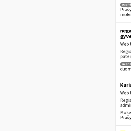
papil
Prašy
moke
nega
gyve
Web t
Regis
patei
nepri
duome
Kuri
Web t
Regis
admin
Mokes
Prašy