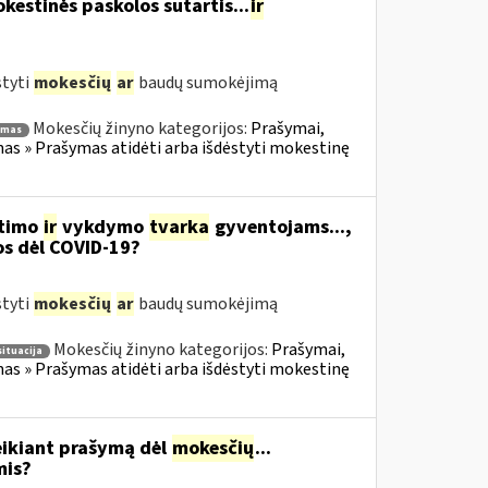
estinės paskolos sutartis...
ir
styti
mokesčių
ar
baudų sumokėjimą
Mokesčių žinyno kategorijos:
Prašymai,
ymas
s » Prašymas atidėti arba išdėstyti mokestinę
itimo
ir
vykdymo
tvarka
gyventojams...,
os dėl COVID-19?
styti
mokesčių
ar
baudų sumokėjimą
Mokesčių žinyno kategorijos:
Prašymai,
situacija
s » Prašymas atidėti arba išdėstyti mokestinę
eikiant prašymą dėl
mokesčių
...
mis?