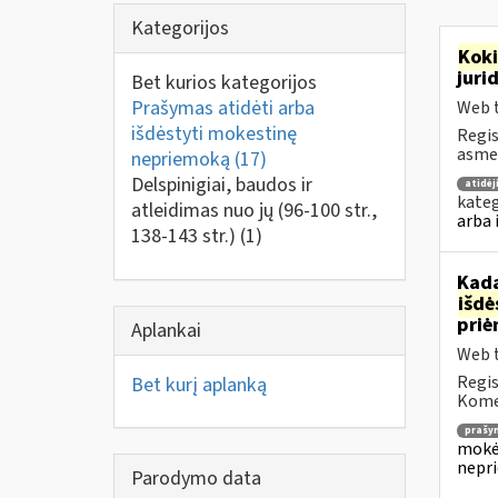
Kategorijos
Kok
juri
Bet kurios kategorijos
Prašymas atidėti arba
Web t
išdėstyti mokestinę
Regis
asmen
nepriemoką
(17)
Delspinigiai, baudos ir
atidė
kateg
atleidimas nuo jų (96-100 str.,
arba 
138-143 str.)
(1)
Kada
išd
priė
Aplankai
Web t
Regis
Bet kurį aplanką
Komen
prašy
mokėj
nepr
Parodymo data