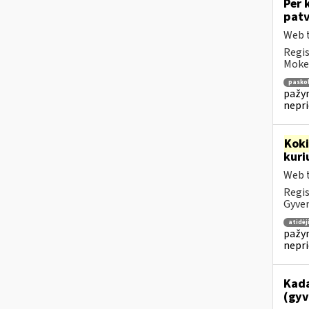
Per 
patv
Web t
Regis
Mokes
pasko
pažym
nepr
Kok
kuri
Web t
Regis
Gyven
atidė
pažym
nepr
Kada
(gyv