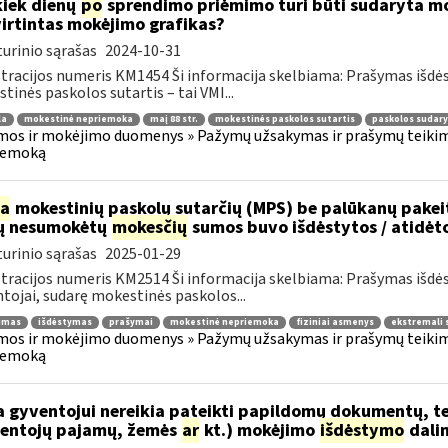
kiek dienų
po
sprendimo priėmimo turi būti sudaryta mok
irtintas mokėjimo grafikas?
urinio sąrašas
2024-10-31
tracijos numeris KM1454 Ši informacija skelbiama: Prašymas išdė
tinės paskolos sutartis – tai VMI...
la
mokestinė nepriemoka
maį 88 str.
mokestinės paskolos sutartis
paskolos sudar
os ir mokėjimo duomenys » Pažymų užsakymas ir prašymų teikima
iemoką
ia
mokestinių paskolų sutarčių (MPS) be palūkanų pake
ų nesumokėtų
mokesčių
sumos buvo išdėstytos / atidėt
urinio sąrašas
2025-01-29
tracijos numeris KM2514 Ši informacija skelbiama: Prašymas išdė
tojai, sudarę mokestinės paskolos...
jimas
išdėstymas
prašymai
mokestinė nepriemoka
fiziniai asmenys
ekstremali 
os ir mokėjimo duomenys » Pažymų užsakymas ir prašymų teikima
iemoką
 gyventojui nereikia pateikti papildomų dokumentų, t
entojų pajamų, žemės
ar
kt.) mokėjimo
išdėstymo
dali