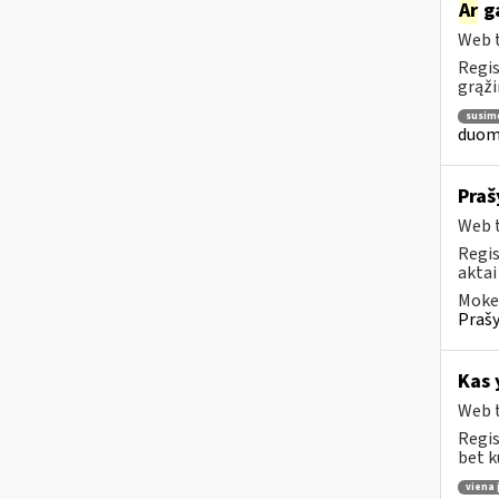
Ar
ga
Web t
Regis
grąži
susim
duome
Praš
Web t
Regis
aktai
Mokes
Prašy
Kas 
Web t
Regis
bet k
viena