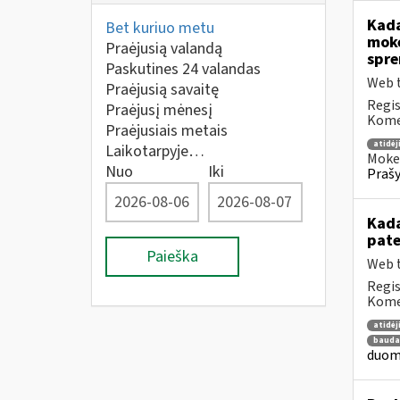
Kada
Bet kuriuo metu
mokė
Praėjusią valandą
spre
Paskutines 24 valandas
Web t
Praėjusią savaitę
Regis
Praėjusį mėnesį
Komen
Praėjusiais metais
atidė
Laikotarpyje…
Mokes
Nuo
Iki
Prašy
Kada
pat
Paieška
Web t
Regis
Komen
atidė
bauda
duome