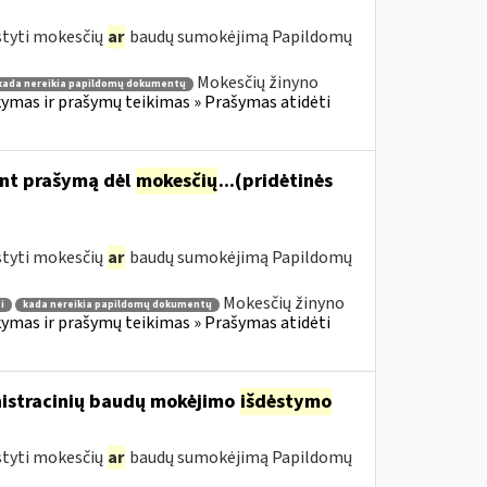
styti mokesčių
ar
baudų sumokėjimą Papildomų
Mokesčių žinyno
kada nereikia papildomų dokumentų
mas ir prašymų teikimas » Prašymas atidėti
ant prašymą dėl
mokesčių
...(pridėtinės
styti mokesčių
ar
baudų sumokėjimą Papildomų
Mokesčių žinyno
i
kada nereikia papildomų dokumentų
mas ir prašymų teikimas » Prašymas atidėti
nistracinių baudų mokėjimo
išdėstymo
styti mokesčių
ar
baudų sumokėjimą Papildomų