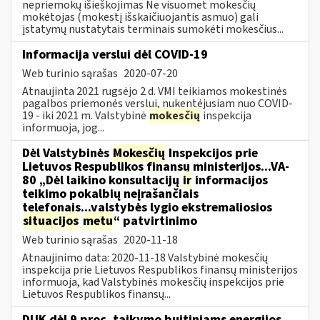
nepriemokų išieškojimas Ne visuomet mokesčių
mokėtojas (mokestį išskaičiuojantis asmuo) gali
įstatymų nustatytais terminais sumokėti mokesčius...
Informacija verslui dėl COVID-19
Web turinio sąrašas
2020-07-20
Atnaujinta 2021 rugsėjo 2 d. VMI teikiamos mokestinės
pagalbos priemonės verslui, nukentėjusiam nuo COVID-
19 - iki 2021 m. Valstybinė
mokesčių
inspekcija
informuoja, jog...
Dėl Valstybinės
Mokesčių
Inspekcijos prie
Lietuvos Respublikos finansų ministerijos...VA-
80 „Dėl laikino konsultacijų
ir
informacijos
teikimo pokalbių neįrašančiais
telefonais...valstybės lygio ekstremaliosios
situacijos
metu
“ patvirtinimo
Web turinio sąrašas
2020-11-18
Atnaujinimo data: 2020-11-18 Valstybinė mokesčių
inspekcija prie Lietuvos Respublikos finansų ministerijos
informuoja, kad Valstybinės mokesčių inspekcijos prie
Lietuvos Respublikos finansų...
DUK dėl 9 proc. taikymo buitiniams energijos