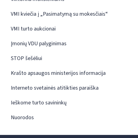
VMI kviečia į „Pasimatymą su mokesčiais“
VMI turto aukcionai
Įmonių VDU palyginimas
STOP šešėliui
Krašto apsaugos ministerijos informacija
Interneto svetainės atitikties paraiška
Ieškome turto savininkų
Nuorodos