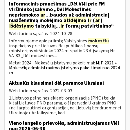
Informacinis pranešimas „Dėl VMI prie FM
viršininko įsakymo „Dėl Mokestinės
nepriemokos
ar
...baudos už administracinį
nusižengimą mokėjimo
atidėjimo
ir
(
ar
)
išdėstymo
taisyklių...
ir
formų patvirtinimo“
Web turinio sąrašas
2024-10-28
Informuojame apie priimtą Valstybinės
mokesčių
inspekcijos prie Lietuvos Respublikos finansų
ministerijos viršininko 2024 m. spalio 23 d. įsakymą Nr.
VA-83 „Dėl mokestinės...
Metai:
2024
Mokesčių įstatymų pakeitimai:
MĮP 2021 »
Mokesčių administravimo įstatymo pakeitimai nuo 2024
m.
Aktualūs klausimai dėl paramos Ukrainai
Web turinio sąrašas
2022-03-03
1.Lietuvos pelno nesiekianti organizacija (PNO) teikia
kitai Lietuvos PNO paramą, o ši perveda Ukrainos PNO
(ne tarptautinei organizacijai, ne Lietuvių bendruomenei
Ukrainoje). Ar laikysime, kad...
Vieno langelio prievolės, administruojamos VMI
nuo 2026-06-30