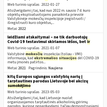
Web turinio sąrašas
2022-01-27
Atsižvelgdami į tai, kad nuo 2022 m. sausio 7 d. kuro
objektų eksploatuotojams panaikinta prievolė
Valstybinėje mokesčių inspekcijoje įregistruoti /
išregistruoti kuro objektus,...
Metai:
2022
leidžiami atskaitymai – ne tik darbuotojų
Covid-19 testavimui skiriamos lėšos, bet
ir
Web turinio sąrašas
2021-01-07
Valstybinė
mokesčių
inspekcija (toliau – VMI)
informuoja, kad
ekstremalios
situacijos
dėl COVID-19
metu įmonės patirtos...
Metai:
2021
Pagrindinis:
Naujiena
kitų Europos sąjungos valstybių narių į
tarptautines parodas Lietuvoje bei akcizų
sumokėjimo
Web turinio sąrašas
2023-05-03
Atsižvelgdami į tai, kad Lietuvoje nuolat
organizuojamos tarptautinės alkoholinių gėrimų
parodos, kuriose neparduodami, tačiau demonstruojami