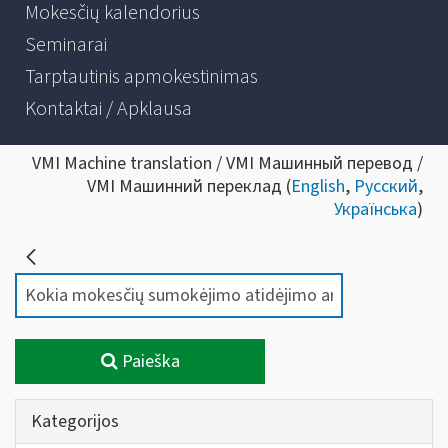
Mokesčių kalendorius
Seminarai
Tarptautinis apmokestinimas
Kontaktai / Apklausa
VMI Machine translation / VMI Машинный перевод /
VMI Машинний переклад (
English
,
Русский
,
Українська
)
Paieška
Kategorijos