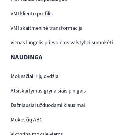
VMI kliento profilis
VMI skaitmeninė transformacija
Vienas langelis prievolėms valstybei sumokėti
NAUDINGA
Mokesčiai ir jų dydžiai
Atsiskaitymas grynaisiais pinigais
Dažniausiai užduodami klausimai
Mokesčių ABC
Viktorina moksleiviams