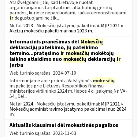
Atsižvelgdami į tai, kad Lietuvoje nuolat
organizuojamos tarptautinės alkoholinių gėrimų
parodos, kuriose neparduodami, tačiau demonstruojami
ir
degustuojami ne tik...
Metai:
2023
Mokesčių įstatymų pakeitimai:
MĮP 2021 »
Akcizų mokesčių pakeitimai nuo 2023 m.
Informacinis pranešimas dėl
Mokesčių
deklaracijų pateikimo, jų pateikimo
termino...pratęsimo
ir
mokesčių
mokėtojų
laikino atleidimo nuo
mokesčių
deklaracijų
ir
(arba
Web turinio sąrašas
2024-07-10
Informuojame apie priimtą Valstybinės
mokesčių
inspekcijos prie Lietuvos Respublikos finansų
ministerijos viršininko 2024 m. liepos 4 d. įsakymą Nr. VA-
54 „Dėl...
Metai:
2024
Mokesčių įstatymų pakeitimai:
MĮP 2021 »
Mokesčių administravimo įstatymo pakeitimai nuo 2024
m.
Aktualūs klausimai dėl mokestinės pagalbos
Web turinio sąrašas
2022-11-03