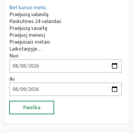
Bet kuriuo metu
Praėjusią valandą
Paskutines 24 valandas
Praėjusią savaitę
Praėjusį mėnesį
Praėjusiais metais
Laikotarpyje…
Nuo
Iki
Paieška