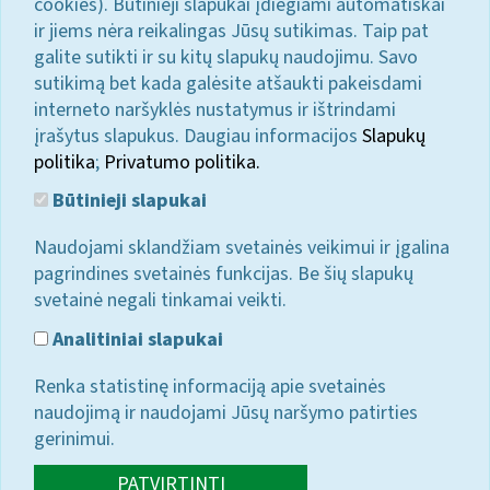
cookies). Būtinieji slapukai įdiegiami automatiškai
ir jiems nėra reikalingas Jūsų sutikimas. Taip pat
galite sutikti ir su kitų slapukų naudojimu. Savo
sutikimą bet kada galėsite atšaukti pakeisdami
interneto naršyklės nustatymus ir ištrindami
įrašytus slapukus. Daugiau informacijos
Slapukų
politika
;
Privatumo politika.
Būtinieji slapukai
Naudojami sklandžiam svetainės veikimui ir įgalina
pagrindines svetainės funkcijas. Be šių slapukų
svetainė negali tinkamai veikti.
Analitiniai slapukai
Renka statistinę informaciją apie svetainės
naudojimą ir naudojami Jūsų naršymo patirties
gerinimui.
PATVIRTINTI