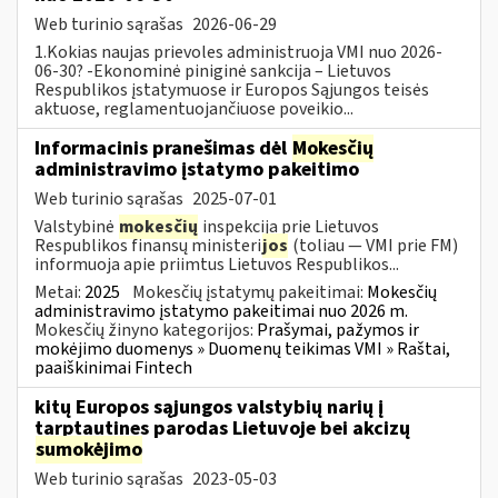
Web turinio sąrašas
2026-06-29
1.Kokias naujas prievoles administruoja VMI nuo 2026-
06-30? -Ekonominė piniginė sankcija – Lietuvos
Respublikos įstatymuose ir Europos Sąjungos teisės
aktuose, reglamentuojančiuose poveikio...
Informacinis pranešimas dėl
Mokesčių
administravimo įstatymo pakeitimo
Web turinio sąrašas
2025-07-01
Valstybinė
mokesčių
inspekcija prie Lietuvos
Respublikos finansų ministeri
jos
(toliau — VMI prie FM)
informuoja apie priimtus Lietuvos Respublikos...
Metai:
2025
Mokesčių įstatymų pakeitimai:
Mokesčių
administravimo įstatymo pakeitimai nuo 2026 m.
Mokesčių žinyno kategorijos:
Prašymai, pažymos ir
mokėjimo duomenys » Duomenų teikimas VMI » Raštai,
paaiškinimai Fintech
kitų Europos sąjungos valstybių narių į
tarptautines parodas Lietuvoje bei akcizų
sumokėjimo
Web turinio sąrašas
2023-05-03