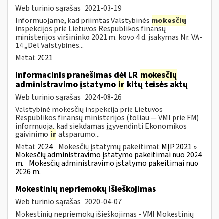
Web turinio sąrašas
2021-03-19
Informuojame, kad priimtas Valstybinės
mokesčių
inspekcijos prie Lietuvos Respublikos finansų
ministerijos viršininko 2021 m. kovo 4 d. įsakymas Nr. VA-
14 „Dėl Valstybinės...
Metai:
2021
Informacinis pranešimas dėl LR
mokesčių
administravimo įstatymo
ir
kitų teisės aktų
Web turinio sąrašas
2024-08-26
Valstybinė mokesčių inspekcija prie Lietuvos
Respublikos finansų ministerijos (toliau — VMI prie FM)
informuoja, kad siekdamas įgyvendinti Ekonomikos
gaivinimo
ir
atsparumo...
Metai:
2024
Mokesčių įstatymų pakeitimai:
MĮP 2021 »
Mokesčių administravimo įstatymo pakeitimai nuo 2024
m.
Mokesčių administravimo įstatymo pakeitimai nuo
2026 m.
Mokestinių nepriemokų išieškojimas
Web turinio sąrašas
2020-04-07
Mokestinių nepriemokų išieškojimas - VMI Mokestinių