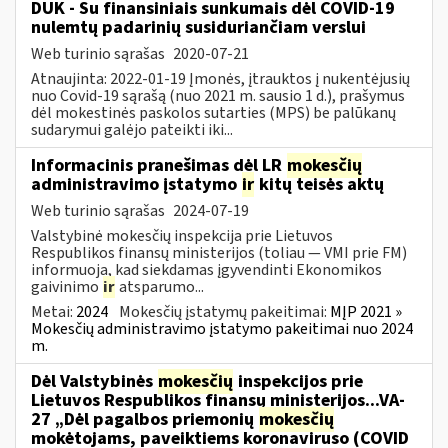
DUK - Su finansiniais sunkumais dėl COVID-19
nulemtų padarinių susiduriančiam verslui
Web turinio sąrašas
2020-07-21
Atnaujinta: 2022-01-19 Įmonės, įtrauktos į nukentėjusių
nuo Covid-19 sąrašą (nuo 2021 m. sausio 1 d.), prašymus
dėl mokestinės paskolos sutarties (MPS) be palūkanų
sudarymui galėjo pateikti iki...
Informacinis pranešimas dėl LR
mokesčių
administravimo įstatymo
ir
kitų teisės aktų
Web turinio sąrašas
2024-07-19
Valstybinė mokesčių inspekcija prie Lietuvos
Respublikos finansų ministerijos (toliau — VMI prie FM)
informuoja, kad siekdamas įgyvendinti Ekonomikos
gaivinimo
ir
atsparumo...
Metai:
2024
Mokesčių įstatymų pakeitimai:
MĮP 2021 »
Mokesčių administravimo įstatymo pakeitimai nuo 2024
m.
Dėl Valstybinės
mokesčių
inspekcijos prie
Lietuvos Respublikos finansų ministerijos...VA-
27 „Dėl pagalbos priemonių
mokesčių
mokėtojams, paveiktiems koronaviruso (COVID