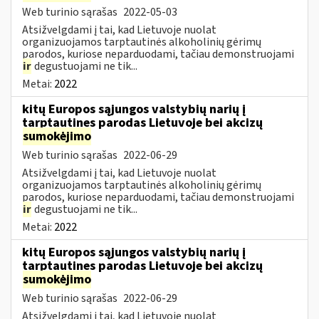
Web turinio sąrašas
2022-05-03
Atsižvelgdami į tai, kad Lietuvoje nuolat
organizuojamos tarptautinės alkoholinių gėrimų
parodos, kuriose neparduodami, tačiau demonstruojami
ir
degustuojami ne tik...
Metai:
2022
kitų Europos sąjungos valstybių narių į
tarptautines parodas Lietuvoje bei akcizų
sumokėjimo
Web turinio sąrašas
2022-06-29
Atsižvelgdami į tai, kad Lietuvoje nuolat
organizuojamos tarptautinės alkoholinių gėrimų
parodos, kuriose neparduodami, tačiau demonstruojami
ir
degustuojami ne tik...
Metai:
2022
kitų Europos sąjungos valstybių narių į
tarptautines parodas Lietuvoje bei akcizų
sumokėjimo
Web turinio sąrašas
2022-06-29
Atsižvelgdami į tai, kad Lietuvoje nuolat