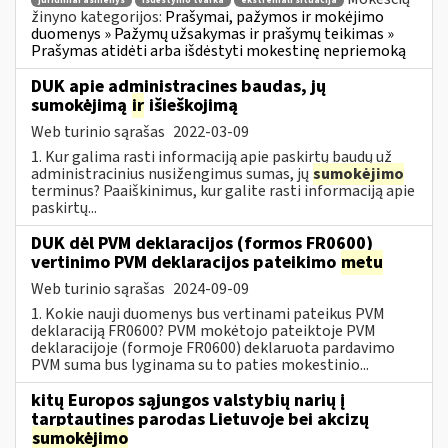
juridiniai asmenys
išdėstymo tvarka
ekstremali situacija
žinyno kategorijos:
Prašymai, pažymos ir mokėjimo
duomenys » Pažymų užsakymas ir prašymų teikimas »
Prašymas atidėti arba išdėstyti mokestinę nepriemoką
DUK apie administracines baudas, jų
sumokėjimą
ir
išieškojimą
Web turinio sąrašas
2022-03-09
1. Kur galima rasti informaciją apie paskirtų baudų už
administracinius nusižengimus sumas, jų
sumokėjimo
terminus? Paaiškinimus, kur galite rasti informaciją apie
paskirtų...
DUK dėl PVM deklaracijos (formos FR0600)
vertinimo PVM deklaracijos pateikimo
metu
Web turinio sąrašas
2024-09-09
1. Kokie nauji duomenys bus vertinami pateikus PVM
deklaraciją FR0600? PVM mokėtojo pateiktoje PVM
deklaracijoje (formoje FR0600) deklaruota pardavimo
PVM suma bus lyginama su to paties mokestinio...
kitų Europos sąjungos valstybių narių į
tarptautines parodas Lietuvoje bei akcizų
sumokėjimo