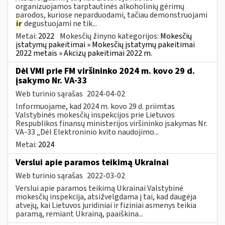
organizuojamos tarptautinės alkoholinių gėrimų
parodos, kuriose neparduodami, tačiau demonstruojami
ir
degustuojami ne tik...
Metai:
2022
Mokesčių žinyno kategorijos:
Mokesčių
įstatymų pakeitimai » Mokesčių įstatymų pakeitimai
2022 metais » Akcizų pakeitimai 2022 m.
Dėl VMI prie FM viršininko 2024 m. kovo 29 d.
įsakymo Nr. VA-33
Web turinio sąrašas
2024-04-02
Informuojame, kad 2024 m. kovo 29 d. priimtas
Valstybinės mokesčių inspekcijos prie Lietuvos
Respublikos finansų ministerijos viršininko įsakymas Nr.
VA-33 „Dėl Elektroninio kvito naudojimo...
Metai:
2024
Verslui apie paramos teikimą Ukrainai
Web turinio sąrašas
2022-03-02
Verslui apie paramos teikimą Ukrainai Valstybinė
mokesčių inspekcija, atsižvelgdama į tai, kad daugėja
atvejų, kai Lietuvos juridiniai ir fiziniai asmenys teikia
paramą, remiant Ukrainą, paaiškina...