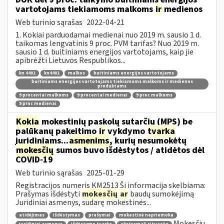
vartotojams tiekiamoms malkoms
ir
medienos
Web turinio sąrašas
2022-04-21
1. Kokiai parduodamai medienai nuo 2019 m. sausio 1 d.
taikomas lengvatinis 9 proc. PVM tarifas? Nuo 2019 m.
sausio 1 d. buitiniams energijos vartotojams, kaip jie
apibrėžti Lietuvos Respublikos...
kn 4401
kn4401
malkos
buitiniams energijos vartotojams
buitiniams energijos vartotojams tiekiamoms malkoms ir medienos
produktams
9 procentai malkoms
9 procentai medienai
9 proc malkoms
9 proc medienai
Kokia
mokestinių paskolų sutarčių (MPS) be
palūkanų pakeitimo
ir
vykdymo
tvarka
juridiniams...
asmenims
, kurių nesumokėtų
mokesčių
sumos buvo išdėstytos / atidėtos dėl
COVID-19
Web turinio sąrašas
2025-01-29
Registracijos numeris KM2513 Ši informacija skelbiama:
Prašymas išdėstyti
mokesčių
ar
baudų sumokėjimą
Juridiniai asmenys, sudarę mokestinės...
atidėjimas
išdėstymas
prašymai
mokestinė nepriemoka
Mokesčių