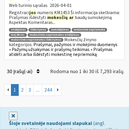
Web turinio sąrašas
2026-04-01
Registraci
jos
numeris KM1453 Ši informacija skelbiama:
Prašymas išdėstyti
mokesčių
ar
baudų sumokėjimą
Aspektas Komentaras...
atidėjimas
išdėstymas
sumokėjimas
mokestinė nepriemoka
maį 88 str.
mokestinės nepriemokos atidėjimas
Mokesčių žinyno
mokestinės nepriemokos išdėstymas
kategorijos:
Prašymai, pažymos ir mokėjimo duomenys
» Pažymų užsakymas ir prašymų teikimas » Prašymas
atidėti arba išdėstyti mokestinę nepriemoką
30 Įrašų(-ai)
Rodoma nuo 1 iki 30 iš 7,293 irašų.
1
2
3
...
244
Uždaryti
Šioje svetainėje naudojami slapukai
(angl.