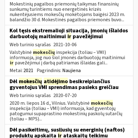
Mokestinių pagalbos priemonių taikymas finansinių
sunkumų turintiems nuo energetinės krizės
nukentėjusiems mokesčių mokėtojams baigėsi 2023 m.
balandžio 30 d. Mokestinės pagalbos priemonės buvo...
Kol tęsis ekstremalioji situacija, įmonių išlaidos
darbuotojų maitinimui
ir
pavežėjimui
Web turinio sąrašas
2021-10-06
Valstybinė
mokesčių
inspekcija (toliau – VMI)
informuoja, jog nuo šiol įmonės darbuotojų maitinimui
ir
pavežėjimui į darbą patiriamas išlaidas gali...
Metai:
2021
Pagrindinis:
Naujiena
Dėl
mokesčių
atidėjimo
besikreipiančius
gyventojus VMI sprendimas pasieks greičiau
Web turinio sąrašas
2020-07-20
2020 m. liepos 16 d., Vilnius. Valstybinė
mokesčių
inspekcija (toliau – VMI) informuoja, kad gyventojų
patogumui supaprastino mokestinių paskolų sutarčių
(toliau – MPS)...
Dėl pasikeitimų, susijusių su energinių (naftos)
produktų apskaita
ir
ataskaitų teikimu