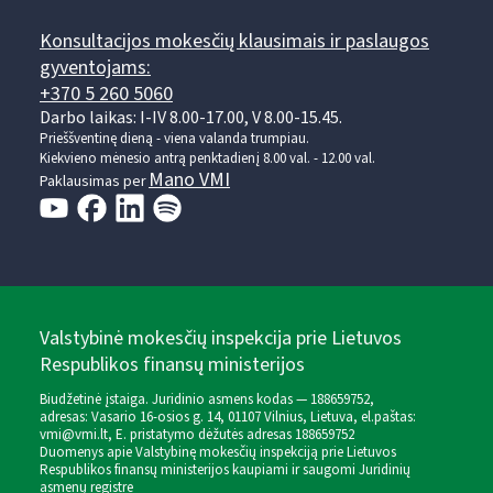
Konsultacijos mokesčių klausimais ir paslaugos
gyventojams:
+370 5 260 5060
Darbo laikas: I-IV 8.00-17.00, V 8.00-15.45.
Prieššventinę dieną - viena valanda trumpiau.
Kiekvieno mėnesio antrą penktadienį 8.00 val. - 12.00 val.
Mano VMI
Paklausimas per
Valstybinė mokesčių inspekcija prie Lietuvos
Respublikos finansų ministerijos
Biudžetinė įstaiga. Juridinio asmens kodas — 188659752,
adresas: Vasario 16-osios g. 14, 01107 Vilnius, Lietuva, el.paštas:
vmi@vmi.lt
, E. pristatymo dėžutės adresas 188659752
Duomenys apie Valstybinę mokesčių inspekciją prie Lietuvos
Respublikos finansų ministerijos kaupiami ir saugomi Juridinių
asmenų registre