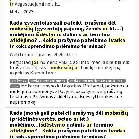
ir
degustuojami ne tik...
Metai:
2023
Kada gyventojas gali pateikti prašymą dėl
mokesčių
(gyventojų pajamų, žemės
ar
kt....)
mokėjimo
išdėstymo
dalimis
ar
termino
atidėjimo
?...
Kokia
prašymo pateikimo
tvarka
ir
koks sprendimo priėmimo terminas?
Web turinio sąrašas
2026-04-01
Registraci
jos
numeris KM3150 Ši informacija skelbiama:
Prašymas išdėstyti
mokesčių
ar
baudų sumokėjimą
Aspektas Komentaras...
prašymas
mokestinė nepriemoka
mokestinės nepriemokos atidėjimas
Mokesčių žinyno kategorijos:
Prašymai, pažymos ir
mps
mokėjimo duomenys » Pažymų užsakymas ir prašymų
teikimas » Prašymas atidėti arba išdėstyti mokestinę
nepriemoką
Kada įmonė gali pateikti prašymą dėl
mokesčių
(pridėtinės vertės, pelno
ar
kt.)
mokėjimo...
išdėstymo
dalimis
ar
termino
atidėjimo
?...
Kokia
prašymo pateikimo
tvarka
ir
koks sprendimo priėmimo terminas?