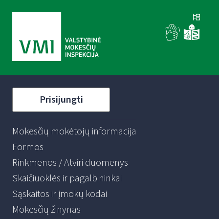
Prisijungti
Mokesčių mokėtojų informacija
Formos
Rinkmenos / Atviri duomenys
Skaičiuoklės ir pagalbininkai
Sąskaitos ir įmokų kodai
Mokesčių žinynas