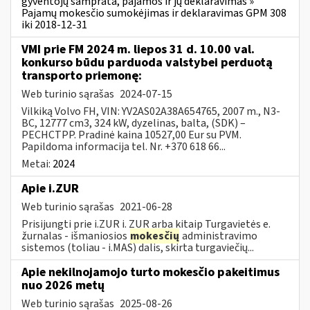
gyventojų samprata, pajamos ir jų deklaravimas »
Pajamų mokesčio sumokėjimas ir deklaravimas GPM 308
iki 2018-12-31
VMI prie FM 2024 m. liepos 31 d. 10.00 val.
konkurso būdu parduoda valstybei perduotą
transporto priemonę:
Web turinio sąrašas
2024-07-15
Vilkiką Volvo FH, VIN: YV2AS02A38A654765, 2007 m., N3-
BC, 12777 cm3, 324 kW, dyzelinas, balta, (SDK) –
PECHCTPP. Pradinė kaina 10527,00 Eur su PVM.
Papildoma informacija tel. Nr. +370 618 66...
Metai:
2024
Apie i.ZUR
Web turinio sąrašas
2021-06-28
Prisijungti prie i.ZUR i. ZUR arba kitaip Turgavietės e.
žurnalas - išmaniosios
mokesčių
administravimo
sistemos (toliau - i.MAS) dalis, skirta turgaviečių...
Apie nekilnojamojo turto mokesčio pakeitimus
nuo 2026 metų
Web turinio sąrašas
2025-08-26