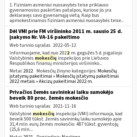
1. Fiziniam asmeniui nuosavybės teise priklauso
gyvenamosios paskirties patalpos, kuriose jis yra
deklaravęs savo gyvenamąją vietą. Kaip bus
apmokestinamos fiziniam asmeniui nuosavybės teise...
Dėl VMI prie FM viršininko 2011 m. sausio 25 d.
įsakymo Nr. VA-16 pakeitimo
Web turinio sąrašas
2022-05-12
Informuojame, kad nuo 202
2
m. gegužės 5 d. įsigaliojo
Valstybinės
mokesčių
inspekcijos prie Lietuvos
Respublikos finansų ministerijos viršininko...
Metai:
2022
Mokesčių žinyno kategorijos:
Mokesčių
įstatymų pakeitimai » Mokesčių įstatymų pakeitimai
2022 metais » Akcizų pakeitimai 2022 m.
Privačios žemės savininkai laiku sumokėjo
beveik 80 proc. žemės mokesčio
Web turinio sąrašas
2021-11-16
Valstybinė
mokesčių
inspekcija (VMI) informuoja, kad
beveik 500 tūkst. žemės savininkų laiku sumokėjo apie
31,4 mln. eurų žemės mokesčio: 487 tūkst. gyventojų
(25,6 mln....
Metai:
2021
Pagrindinis:
Naujiena