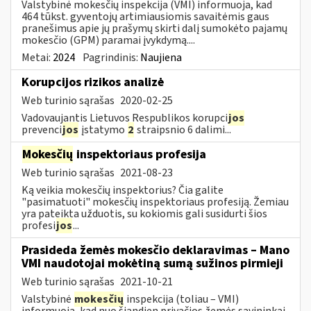
Valstybinė mokesčių inspekcija (VMI) informuoja, kad
464 tūkst. gyventojų artimiausiomis savaitėmis gaus
pranešimus apie jų prašymų skirti dalį sumokėto pajamų
mokesčio (GPM) paramai įvykdymą....
Metai:
2024
Pagrindinis:
Naujiena
Korupcijos rizikos analizė
Web turinio sąrašas
2020-02-25
Vadovaujantis Lietuvos Respublikos korupci
jos
prevenci
jos
įstatymo
2
straipsnio 6 dalimi...
Mokesčių
inspektoriaus profesija
Web turinio sąrašas
2021-08-23
Ką veikia mokesčių inspektorius? Čia galite
"pasimatuoti" mokesčių inspektoriaus profesiją. Žemiau
yra pateikta užduotis, su kokiomis gali susidurti šios
profesi
jos
...
Prasideda žemės mokesčio deklaravimas – Mano
VMI naudotojai mokėtiną sumą sužinos pirmieji
Web turinio sąrašas
2021-10-21
Valstybinė
mokesčių
inspekcija (toliau – VMI)
informuoja, kad nuo šiandien privačios žemės savininkai