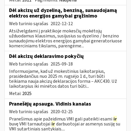
Dėl akcizų už dyzeliną, benziną, sunaudojamą
elektros energijos gamybai grąžinimo
Web turinio sąrašas
2022-12-12
Atsižvelgdami į praktikoje mokesčių mokėtojų
užduodamus klausimus, susijusius su dyzelino / benzino
sunaudojimu elektros energijos gamybai generatoriuose
komerciniams tikslams, parengėme...
​​​​​​​Dėl akcizų deklaravimo pokyčių
Web turinio sąrašas
2025-09-18
Informuojame, kad už mokestinius laikotarpius,
prasidedančius nuo 2025 m. rugsėjo 1 d., turi būti
teikiama nauja akcizų deklaracijos forma – AKC430. Už
laikotarpius iki minėtos datos turi būti...
Metai:
2025
Pranešėjų apsauga. Vidinis kanalas
Web turinio sąrašas
2020-02-25
Pranešimus apie pažeidimus VMI gali pateikti esami
ir
buvę VMI tarnautojai
ir
darbuotojai ar asmenys susiję su
VMI sutartiniais santykiais....