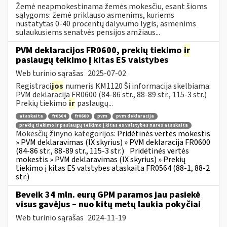
Žemė neapmokestinama žemės mokesčiu, esant šioms
sąlygoms: žemė priklauso asmenims, kuriems
nustatytas 0-40 procentų dalyvumo lygis, asmenims
sulaukusiems senatvės pensijos amžiaus...
PVM deklaracijos FR0600, prekių tiekimo
ir
paslaugų teikimo į kitas ES valstybes
Web turinio sąrašas
2025-07-02
Registraci
jos
numeris KM1120 Ši informacija skelbiama:
PVM deklaracija FR0600 (84-86 str., 88-89 str., 115-3 str.)
Prekių tiekimo
ir
paslaugų...
ataskaita
fr0564
fr0600
pvm
pvm deklaracija
prekių tiekimo ir paslaugų teikimo į kitas es valstybes nares ataskaita
Mokesčių žinyno kategorijos:
Pridėtinės vertės mokestis
» PVM deklaravimas (IX skyrius) » PVM deklaracija FR0600
(84-86 str., 88-89 str., 115-3 str.)
Pridėtinės vertės
mokestis » PVM deklaravimas (IX skyrius) » Prekių
tiekimo į kitas ES valstybes ataskaita FR0564 (88-1, 88-2
str.)
Beveik 34 mln. eurų GPM paramos jau pasiekė
visus gavėjus – nuo kitų metų laukia pokyčiai
Web turinio sąrašas
2024-11-19