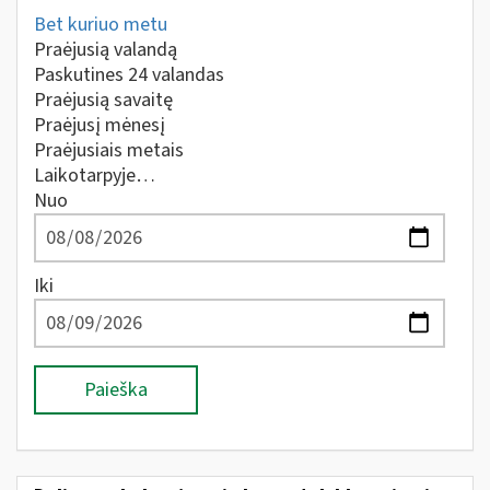
Bet kuriuo metu
Praėjusią valandą
Paskutines 24 valandas
Praėjusią savaitę
Praėjusį mėnesį
Praėjusiais metais
Laikotarpyje…
Nuo
Iki
Paieška