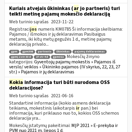
Kuriais atvejais ūkininkas (
ar
jo partneris) turi
teikti metinę pajamų mokesčio deklaraciją
Web turinio sąrašas
2023-11-22
Registraci
jos
numeris KM0785 Ši informacija skelbiama:
Pajamos / išmokos ir jų deklaravimas Pasibaigus
metams, iki kitų metų gegužės 1 d., metinę pajamų
deklaraciją privalo...
gpm
gpm308
partneris
ūkininkas
pajamų deklaravimas
Mokesčių žinyno
gpmį 2 str 33 d
27 str 4 d
gpm311
kategorijos:
Gyventojų pajamų mokestis » Pajamos iš
verslo/ veiklos » Ūkininko pajamos (IV skyrius, 22, 23, 27
str.) » Pajamos ir jų deklaravimas
Kokia
informacija turi būti nurodoma OSS
deklaracijose?
Web turinio sąrašas
2021-06-16
Standartinė informacija (kokio asmens deklaracija
teikiama, mokestinis laikotarpis
ir
pan.) bei
informacija, kuri priklauso nuo to, kokios OSS schemos
deklaracija yra...
Mokesčių įstatymų pakeitimai:
MĮP 2021 » E-prekyba ir
PVM nuo 2021 m. liepos 1 d.