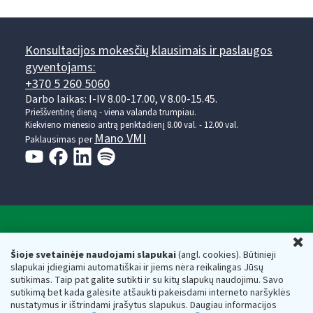
Konsultacijos mokesčių klausimais ir paslaugos
gyventojams:
+370 5 260 5060
Darbo laikas: I-IV 8.00-17.00, V 8.00-15.45.
Prieššventinę dieną - viena valanda trumpiau.
Kiekvieno mėnesio antrą penktadienį 8.00 val. - 12.00 val.
Mano VMI
Paklausimas per
Valstybinė mokesčių inspekcija prie Lietuvos
U
Respublikos finansų ministerijos
Šioje svetainėje naudojami slapukai
(angl. cookies). Būtinieji
slapukai įdiegiami automatiškai ir jiems nėra reikalingas Jūsų
Biudžetinė įstaiga. Juridinio asmens kodas — 188659752,
sutikimas. Taip pat galite sutikti ir su kitų slapukų naudojimu. Savo
adresas: Vasario 16-osios g. 14, 01107 Vilnius, Lietuva, el.paštas:
sutikimą bet kada galėsite atšaukti pakeisdami interneto naršyklės
vmi@vmi.lt
, E. pristatymo dėžutės adresas 188659752
nustatymus ir ištrindami įrašytus slapukus. Daugiau informacijos
Duomenys apie Valstybinę mokesčių inspekciją prie Lietuvos