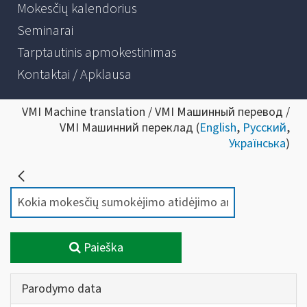
Mokesčių kalendorius
Seminarai
Tarptautinis apmokestinimas
Kontaktai / Apklausa
VMI Machine translation / VMI Машинный перевод /
VMI Машинний переклад (
English
,
Русский
,
Українська
)
Paieška
Parodymo data