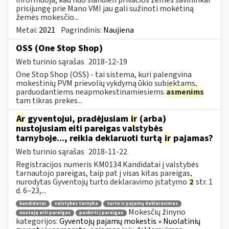
prisijungę prie Mano VMI jau gali sužinoti mokėtiną
žemės mokesčio...
Metai:
2021
Pagrindinis:
Naujiena
OSS (One Stop Shop)
Web turinio sąrašas
2018-12-19
One Stop Shop (OSS) - tai sistema, kuri palengvina
mokestinių PVM prievolių vykdymą ūkio subjektams,
parduodantiems neapmokestinamiesiems
asmenims
tam tikras prekes...
Ar
gyventojui, pradėjusiam
ir
(arba)
nustojusiam eiti pareigas valstybės
tarnyboje..., reikia deklaruoti turtą
ir
pajamas?
Web turinio sąrašas
2018-11-22
Registracijos numeris KM0134 Kandidatai į valstybės
tarnautojo pareigas, taip pat į visas kitas pareigas,
nurodytas Gyventojų turto deklaravimo įstatymo
2
str. 1
d. 6–23,...
kandidatai
valstybės tarnyba
turto ir pajamų deklaravimas
Mokesčių žinyno
nustoję eiti pareigas
paskirti į pareigas
kategorijos:
Gyventojų pajamų mokestis » Nuolatinių