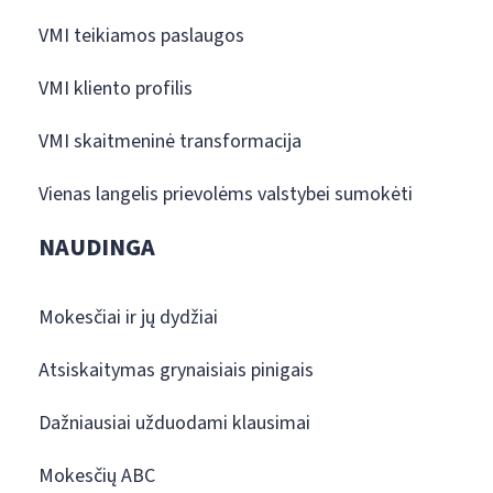
VMI teikiamos paslaugos
VMI kliento profilis
VMI skaitmeninė transformacija
Vienas langelis prievolėms valstybei sumokėti
NAUDINGA
Mokesčiai ir jų dydžiai
Atsiskaitymas grynaisiais pinigais
Dažniausiai užduodami klausimai
Mokesčių ABC