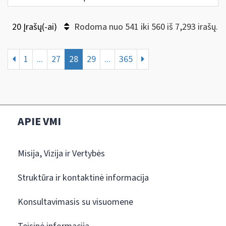
20 Įrašų(-ai)
Rodoma nuo 541 iki 560 iš 7,293 irašų.
1
...
27
28
29
...
365
APIE VMI
Misija, Vizija ir Vertybės
Struktūra ir kontaktinė informacija
Konsultavimasis su visuomene