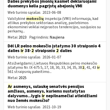
Dalies prekybos įmonių kasmet deklaruojami
duomenys kelia pagrįstų abejonių VMI
Web turinio sąrašas
2023-06-08
Valstybinė
mokesčių
inspekcija (VMI) informuoja, kad
atlikus prekybos sektoriaus analizę, pastebimos
ekonominei veiklai neįprastos tendencijos, susijusios su
perkamų...
Metai:
2023
Pagrindinis:
Naujiena
Dėl LR pelno mokesčio įstatymo 30 straipsnio 4
dalies
ir
38-
2
straipsnio
2
dalies
Web turinio sąrašas
2026-01-07
Atsižvelgdami į Lietuvos Respublikos pelno mokesčio
įstatymo Nr. IX-675 5, 17, 18, 30, 33, 34, 35, 38
2
, 41, 43
ir
561 straipsnių pakeitimo...
Metai:
2025
Ar
asmenys, sulaukę senatvės pensijos
amžiaus, asmenys, kuriems nustatytas
dalyvumo...lygis
ir
nepilnamečiai atleidžiami
nuo žemės mokesčio?
Web turinio sąrašas
2021-10-19