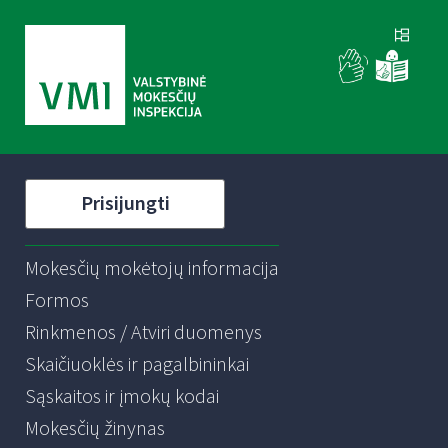
Prisijungti
Mokesčių mokėtojų informacija
Formos
Rinkmenos / Atviri duomenys
Skaičiuoklės ir pagalbininkai
Sąskaitos ir įmokų kodai
Mokesčių žinynas