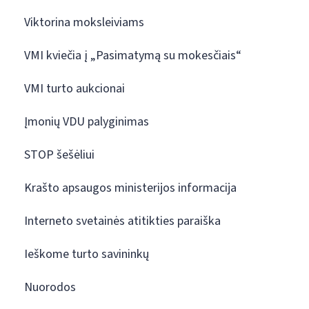
Viktorina moksleiviams
VMI kviečia į „Pasimatymą su mokesčiais“
VMI turto aukcionai
Įmonių VDU palyginimas
STOP šešėliui
Krašto apsaugos ministerijos informacija
Interneto svetainės atitikties paraiška
Ieškome turto savininkų
Nuorodos