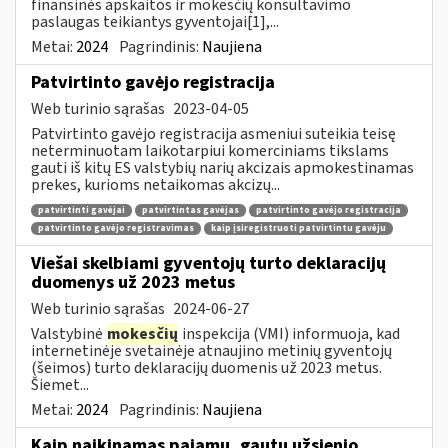
finansinės apskaitos ir mokesčių konsultavimo
paslaugas teikiantys gyventojai[1],...
Metai:
2024
Pagrindinis:
Naujiena
Patvirtinto gavėjo registracija
Web turinio sąrašas
2023-04-05
Patvirtinto gavėjo registracija asmeniui suteikia teisę
neterminuotam laikotarpiui komerciniams tikslams
gauti iš kitų ES valstybių narių akcizais apmokestinamas
prekes, kurioms netaikomas akcizų...
patvirtinti gavėjai
patvirtintas gavėjas
patvirtinto gavėjo registracija
patvirtinto gavėjo registravimas
kaip įsiregistruoti patvirtintu gavėju
Viešai skelbiami gyventojų turto deklaracijų
duomenys už 2023 metus
Web turinio sąrašas
2024-06-27
Valstybinė
mokesčių
inspekcija (VMI) informuoja, kad
internetinėje svetainėje atnaujino metinių gyventojų
(šeimos) turto deklaracijų duomenis už 2023 metus.
Šiemet...
Metai:
2024
Pagrindinis:
Naujiena
Kaip naikinamas pajamų, gautų užsienio