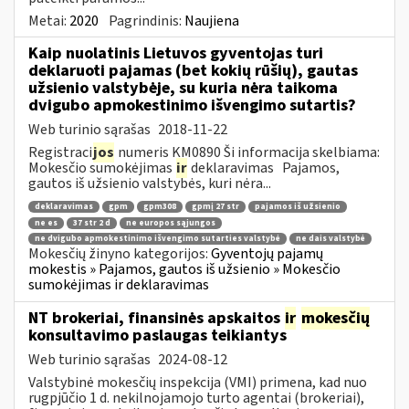
Metai:
2020
Pagrindinis:
Naujiena
Kaip nuolatinis Lietuvos gyventojas turi
deklaruoti pajamas (bet kokių rūšių), gautas
užsienio valstybėje, su kuria nėra taikoma
dvigubo apmokestinimo išvengimo sutartis?
Web turinio sąrašas
2018-11-22
Registraci
jos
numeris KM0890 Ši informacija skelbiama:
Mokesčio sumokėjimas
ir
deklaravimas Pajamos,
gautos iš užsienio valstybės, kuri nėra...
deklaravimas
gpm
gpm308
gpmį 27 str
pajamos iš užsienio
ne es
37 str 2 d
ne europos sąjungos
ne dvigubo apmokestinimo išvengimo sutarties valstybė
ne dais valstybė
Mokesčių žinyno kategorijos:
Gyventojų pajamų
mokestis » Pajamos, gautos iš užsienio » Mokesčio
sumokėjimas ir deklaravimas
NT brokeriai, finansinės apskaitos
ir
mokesčių
konsultavimo paslaugas teikiantys
Web turinio sąrašas
2024-08-12
Valstybinė mokesčių inspekcija (VMI) primena, kad nuo
rugpjūčio 1 d. nekilnojamojo turto agentai (brokeriai),