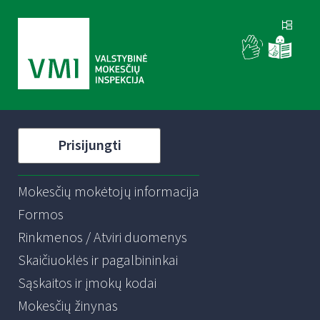
Prisijungti
Mokesčių mokėtojų informacija
Formos
Rinkmenos / Atviri duomenys
Skaičiuoklės ir pagalbininkai
Sąskaitos ir įmokų kodai
Mokesčių žinynas