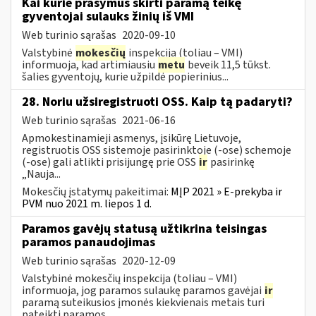
Kai kurie prašymus skirti paramą teikę
gyventojai sulauks žinių iš VMI
Web turinio sąrašas
2020-09-10
Valstybinė
mokesčių
inspekcija (toliau – VMI)
informuoja, kad artimiausiu
metu
beveik 11,5 tūkst.
šalies gyventojų, kurie užpildė popierinius...
28. Noriu užsiregistruoti OSS. Kaip tą padaryti?
Web turinio sąrašas
2021-06-16
Apmokestinamieji asmenys, įsikūrę Lietuvoje,
registruotis OSS sistemoje pasirinktoje (-ose) schemoje
(-ose) gali atlikti prisijungę prie OSS
ir
pasirinkę
„Nauja...
Mokesčių įstatymų pakeitimai:
MĮP 2021 » E-prekyba ir
PVM nuo 2021 m. liepos 1 d.
Paramos gavėjų statusą užtikrina teisingas
paramos panaudojimas
Web turinio sąrašas
2020-12-09
Valstybinė mokesčių inspekcija (toliau – VMI)
informuoja, jog paramos sulaukę paramos gavėjai
ir
paramą suteikusios įmonės kiekvienais metais turi
pateikti paramos...