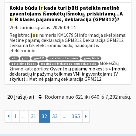
Kokiu būdu
ir
kada turi būti pateikta metinė
gyventojams išmokėtų išmokų, priskiriamų...A
ir
B klasės pajamoms, deklaracija (GPM312)?
Web turinio sąrašas
2026-04-14
Registraci
jos
numeris KM1079 Ši informacija skelbiama:
Metinė pajamų deklaracija GPM312 Deklaracija GPM312
teikiama tik elektroniniu būdu, naudojantis
elektroninio...
eds
gpm
gpm312
pateikimo terminas
gpmį 24 str
Mokesčių
pateikimo būdas
metinė a ir b klasės pajamų deklaracija
žinyno kategorijos:
Gyventojų pajamų mokestis » Įmonių
deklaracijų ir pažymų teikimas VMI ir gyventojams (V
skyrius) » Metinė pajamų deklaracija GPM312
20 Įrašų(-ai)
Rodoma nuo 621 iki 640 iš 7,292 irašų.
1
...
31
32
33
...
365