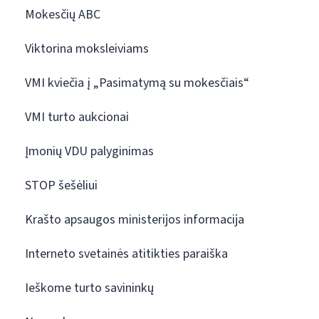
Mokesčių ABC
Viktorina moksleiviams
VMI kviečia į „Pasimatymą su mokesčiais“
VMI turto aukcionai
Įmonių VDU palyginimas
STOP šešėliui
Krašto apsaugos ministerijos informacija
Interneto svetainės atitikties paraiška
Ieškome turto savininkų