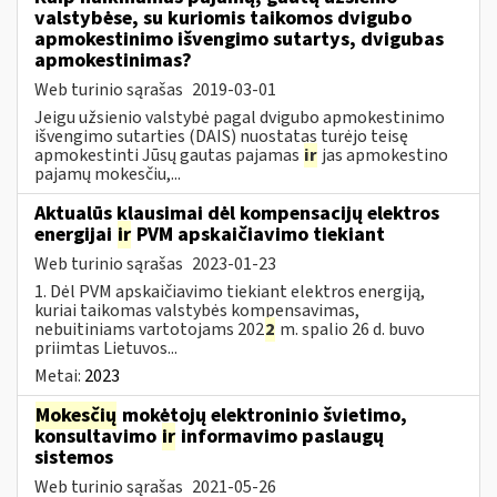
valstybėse, su kuriomis taikomos dvigubo
apmokestinimo išvengimo sutartys, dvigubas
apmokestinimas?
Web turinio sąrašas
2019-03-01
Jeigu užsienio valstybė pagal dvigubo apmokestinimo
išvengimo sutarties (DAIS) nuostatas turėjo teisę
apmokestinti Jūsų gautas pajamas
ir
jas apmokestino
pajamų mokesčiu,...
Aktualūs klausimai dėl kompensacijų elektros
energijai
ir
PVM apskaičiavimo tiekiant
Web turinio sąrašas
2023-01-23
1. Dėl PVM apskaičiavimo tiekiant elektros energiją,
kuriai taikomas valstybės kompensavimas,
nebuitiniams vartotojams 202
2
m. spalio 26 d. buvo
priimtas Lietuvos...
Metai:
2023
Mokesčių
mokėtojų elektroninio švietimo,
konsultavimo
ir
informavimo paslaugų
sistemos
Web turinio sąrašas
2021-05-26