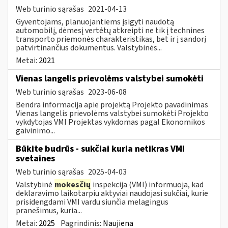
Web turinio sąrašas
2021-04-13
Gyventojams, planuojantiems įsigyti naudotą
automobilį, dėmesį vertėtų atkreipti ne tik į technines
transporto priemonės charakteristikas, bet ir į sandorį
patvirtinančius dokumentus. Valstybinės...
Metai:
2021
Vienas langelis prievolėms valstybei sumokėti
Web turinio sąrašas
2023-06-08
Bendra informacija apie projektą Projekto pavadinimas
Vienas langelis prievolėms valstybei sumokėti Projekto
vykdytojas VMI Projektas vykdomas pagal Ekonomikos
gaivinimo...
Būkite budrūs - sukčiai kuria netikras VMI
svetaines
Web turinio sąrašas
2025-04-03
Valstybinė
mokesčių
inspekcija (VMI) informuoja, kad
deklaravimo laikotarpiu aktyviai naudojasi sukčiai, kurie
prisidengdami VMI vardu siunčia melagingus
pranešimus, kuria...
Metai:
2025
Pagrindinis:
Naujiena