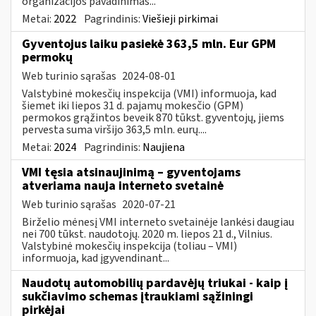
organizacijos pavadinimas...
Metai:
2022
Pagrindinis:
Viešieji pirkimai
Gyventojus laiku pasiekė 363,5 mln. Eur GPM
permokų
Web turinio sąrašas
2024-08-01
Valstybinė mokesčių inspekcija (VMI) informuoja, kad
šiemet iki liepos 31 d. pajamų mokesčio (GPM)
permokos grąžintos beveik 870 tūkst. gyventojų, jiems
pervesta suma viršijo 363,5 mln. eurų....
Metai:
2024
Pagrindinis:
Naujiena
VMI tęsia atsinaujinimą – gyventojams
atveriama nauja interneto svetainė
Web turinio sąrašas
2020-07-21
Birželio mėnesį VMI interneto svetainėje lankėsi daugiau
nei 700 tūkst. naudotojų. 2020 m. liepos 21 d., Vilnius.
Valstybinė mokesčių inspekcija (toliau – VMI)
informuoja, kad įgyvendinant...
Naudotų automobilių pardavėjų triukai - kaip į
sukčiavimo schemas įtraukiami sąžiningi
pirkėjai