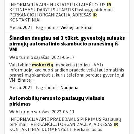
INFORMACIJA APIE NUSTATYTUS LAIMĖTOJUS
IR
KETINIMĄ SUDARYTI SUTARTIS Paslaugų pirkimai I.
PERKANČIOJI ORGANIZACIJA, ADRESAS
IR
KONTAKTINIAI...
Metai:
2021
Pagrindinis:
Viešieji pirkimai
Šiandien daugiau nei 3 tūkst. gyventojų sulauks
pirmųjų automatinio skambučio pranešimų iš
VMI
Web turinio sąrašas
2021-06-17
Valstybinė
mokesčių
inspekcija (toliau – VMI)
informuoja, kad nuo šiandien pradeda veikti automatinis
pranešimų skambutis, kuris telefonu perduos gyventojui
VMI žinutę....
Metai:
2021
Pagrindinis:
Naujiena
Automobilių remonto paslaugų viešasis
pirkimas
Web turinio sąrašas
2022-05-11
INFORMACIJA APIE PRADEDAMUS PIRKIMUS Paslaugų
pirkimai I. PERKANČIOJI ORGANIZACIJA, ADRESAS
IR
KONTAKTINIAI DUOMENYS: I.1. Perkančiosios