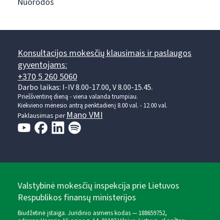
Nuorodos
Konsultacijos mokesčių klausimais ir paslaugos
gyventojams:
+370 5 260 5060
Darbo laikas: I-IV 8.00-17.00, V 8.00-15.45.
Prieššventinę dieną - viena valanda trumpiau.
Kiekvieno mėnesio antrą penktadienį 8.00 val. - 12.00 val.
Mano VMI
Paklausimas per
Valstybinė mokesčių inspekcija prie Lietuvos
Respublikos finansų ministerijos
Biudžetinė įstaiga. Juridinio asmens kodas — 188659752,