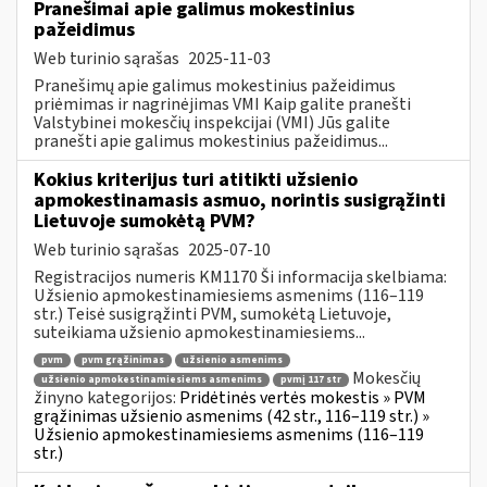
Pranešimai apie galimus mokestinius
pažeidimus
Web turinio sąrašas
2025-11-03
Pranešimų apie galimus mokestinius pažeidimus
priėmimas ir nagrinėjimas VMI Kaip galite pranešti
Valstybinei mokesčių inspekcijai (VMI) Jūs galite
pranešti apie galimus mokestinius pažeidimus...
Kokius kriterijus turi atitikti užsienio
apmokestinamasis asmuo, norintis susigrąžinti
Lietuvoje sumokėtą PVM?
Web turinio sąrašas
2025-07-10
Registracijos numeris KM1170 Ši informacija skelbiama:
Užsienio apmokestinamiesiems asmenims (116–119
str.) Teisė susigrąžinti PVM, sumokėtą Lietuvoje,
suteikiama užsienio apmokestinamiesiems...
pvm
pvm grąžinimas
užsienio asmenims
Mokesčių
užsienio apmokestinamiesiems asmenims
pvmį 117 str
žinyno kategorijos:
Pridėtinės vertės mokestis » PVM
grąžinimas užsienio asmenims (42 str., 116–119 str.) »
Užsienio apmokestinamiesiems asmenims (116–119
str.)