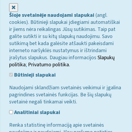
Uždaryti
Šioje svetainėje naudojami slapukai
(angl.
cookies). Būtinieji slapukai įdiegiami automatiškai
ir jiems nėra reikalingas Jūsų sutikimas. Taip pat
galite sutikti ir su kitų slapukų naudojimu. Savo
sutikimą bet kada galėsite atšaukti pakeisdami
interneto naršyklės nustatymus ir ištrindami
įrašytus slapukus. Daugiau informacijos
Slapukų
politika
;
Privatumo politika.
Būtinieji slapukai
Naudojami sklandžiam svetainės veikimui ir įgalina
pagrindines svetainės funkcijas. Be šių slapukų
svetainė negali tinkamai veikti.
Analitiniai slapukai
Renka statistinę informaciją apie svetainės