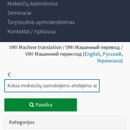
Mokesčių kalendorius
Seminarai
Tarptautinis apmokestinimas
Kontaktai / Apklausa
VMI Machine translation / VMI Машинный перевод /
VMI Машинний переклад (
English
,
Русский
,
Українська
)
Paieška
Kategorijos