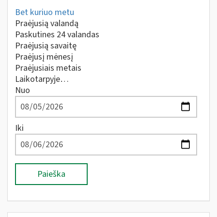
Bet kuriuo metu
Praėjusią valandą
Paskutines 24 valandas
Praėjusią savaitę
Praėjusį mėnesį
Praėjusiais metais
Laikotarpyje…
Nuo
Iki
Paieška