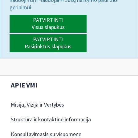
naudojimą ir naudojami Jūsų naršymo patirties
gerinimui.
PATVIRTINTI
Visus slapukus
PATVIRTINTI
Pasirinktus slapukus
APIE VMI
Misija, Vizija ir Vertybės
Struktūra ir kontaktinė informacija
Konsultavimasis su visuomene