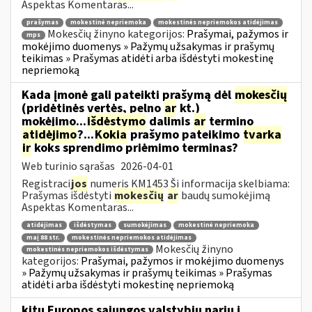
Aspektas Komentaras...
prašymas
mokestinė nepriemoka
mokestinės nepriemokos atidėjimas
Mokesčių žinyno kategorijos:
Prašymai, pažymos ir
mps
mokėjimo duomenys » Pažymų užsakymas ir prašymų
teikimas » Prašymas atidėti arba išdėstyti mokestinę
nepriemoką
Kada įmonė gali pateikti prašymą dėl
mokesčių
(pridėtinės vertės, pelno
ar
kt.)
mokėjimo...
išdėstymo
dalimis
ar
termino
atidėjimo
?...
Kokia
prašymo pateikimo
tvarka
ir
koks sprendimo priėmimo terminas?
Web turinio sąrašas
2026-04-01
Registraci
jos
numeris KM1453 Ši informacija skelbiama:
Prašymas išdėstyti
mokesčių
ar
baudų sumokėjimą
Aspektas Komentaras...
atidėjimas
išdėstymas
sumokėjimas
mokestinė nepriemoka
maį 88 str.
mokestinės nepriemokos atidėjimas
Mokesčių žinyno
mokestinės nepriemokos išdėstymas
kategorijos:
Prašymai, pažymos ir mokėjimo duomenys
» Pažymų užsakymas ir prašymų teikimas » Prašymas
atidėti arba išdėstyti mokestinę nepriemoką
kitų Europos sąjungos valstybių narių į