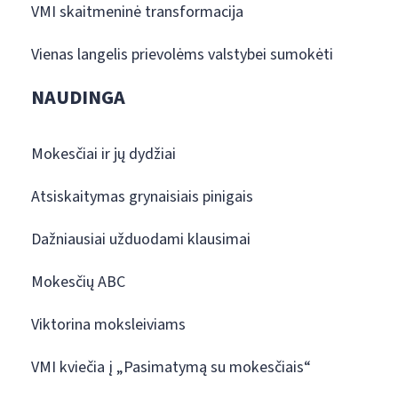
VMI skaitmeninė transformacija
Vienas langelis prievolėms valstybei sumokėti
NAUDINGA
Mokesčiai ir jų dydžiai
Atsiskaitymas grynaisiais pinigais
Dažniausiai užduodami klausimai
Mokesčių ABC
Viktorina moksleiviams
VMI kviečia į „Pasimatymą su mokesčiais“