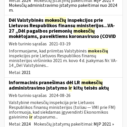
Metai:
2024
Mokesčių įstatymų pakeitimai:
MĮP 2021 »
Mokesčių administravimo įstatymo pakeitimai nuo 2024
m.
Dėl Valstybinės
mokesčių
inspekcijos prie
Lietuvos Respublikos finansų ministerijos...VA-
27 „Dėl pagalbos priemonių
mokesčių
mokėtojams, paveiktiems koronaviruso (COVID
Web turinio sąrašas
2021-03-19
Informuojame, kad priimtas Valstybinės
mokesčių
inspekcijos prie Lietuvos Respublikos finansų
ministerijos viršininko 2021 m. kovo 4 d. įsakymas Nr. VA-
14 „Dėl Valstybinės...
Metai:
2021
Informacinis pranešimas dėl LR
mokesčių
administravimo įstatymo
ir
kitų teisės aktų
Web turinio sąrašas
2024-08-26
Valstybinė mokesčių inspekcija prie Lietuvos
Respublikos finansų ministerijos (toliau — VMI prie FM)
informuoja, kad siekdamas įgyvendinti Ekonomikos
gaivinimo
ir
atsparumo...
Metai:
2024
Mokesčių įstatymų pakeitimai:
MĮP 2021 »