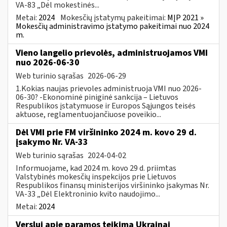
VA-83 „Dėl mokestinės...
Metai:
2024
Mokesčių įstatymų pakeitimai:
MĮP 2021 »
Mokesčių administravimo įstatymo pakeitimai nuo 2024
m.
Vieno langelio prievolės, administruojamos VMI
nuo 2026-06-30
Web turinio sąrašas
2026-06-29
1.Kokias naujas prievoles administruoja VMI nuo 2026-
06-30? -Ekonominė piniginė sankcija – Lietuvos
Respublikos įstatymuose ir Europos Sąjungos teisės
aktuose, reglamentuojančiuose poveikio...
Dėl VMI prie FM viršininko 2024 m. kovo 29 d.
įsakymo Nr. VA-33
Web turinio sąrašas
2024-04-02
Informuojame, kad 2024 m. kovo 29 d. priimtas
Valstybinės mokesčių inspekcijos prie Lietuvos
Respublikos finansų ministerijos viršininko įsakymas Nr.
VA-33 „Dėl Elektroninio kvito naudojimo...
Metai:
2024
Verslui apie paramos teikimą Ukrainai