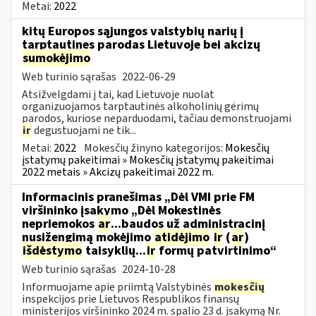
Metai:
2022
kitų Europos sąjungos valstybių narių į
tarptautines parodas Lietuvoje bei akcizų
sumokėjimo
Web turinio sąrašas
2022-06-29
Atsižvelgdami į tai, kad Lietuvoje nuolat
organizuojamos tarptautinės alkoholinių gėrimų
parodos, kuriose neparduodami, tačiau demonstruojami
ir
degustuojami ne tik...
Metai:
2022
Mokesčių žinyno kategorijos:
Mokesčių
įstatymų pakeitimai » Mokesčių įstatymų pakeitimai
2022 metais » Akcizų pakeitimai 2022 m.
Informacinis pranešimas „Dėl VMI prie FM
viršininko įsakymo „Dėl Mokestinės
nepriemokos
ar
...baudos už administracinį
nusižengimą mokėjimo
atidėjimo
ir
(
ar
)
išdėstymo
taisyklių...
ir
formų patvirtinimo“
Web turinio sąrašas
2024-10-28
Informuojame apie priimtą Valstybinės
mokesčių
inspekcijos prie Lietuvos Respublikos finansų
ministerijos viršininko 2024 m. spalio 23 d. įsakymą Nr.