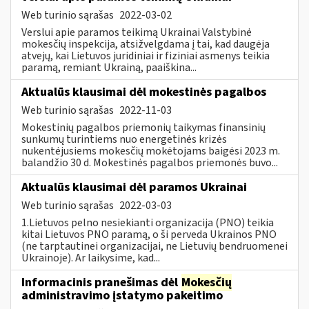
Web turinio sąrašas
2022-03-02
Verslui apie paramos teikimą Ukrainai Valstybinė
mokesčių inspekcija, atsižvelgdama į tai, kad daugėja
atvejų, kai Lietuvos juridiniai ir fiziniai asmenys teikia
paramą, remiant Ukrainą, paaiškina...
Aktualūs klausimai dėl mokestinės pagalbos
Web turinio sąrašas
2022-11-03
Mokestinių pagalbos priemonių taikymas finansinių
sunkumų turintiems nuo energetinės krizės
nukentėjusiems mokesčių mokėtojams baigėsi 2023 m.
balandžio 30 d. Mokestinės pagalbos priemonės buvo...
Aktualūs klausimai dėl paramos Ukrainai
Web turinio sąrašas
2022-03-03
1.Lietuvos pelno nesiekianti organizacija (PNO) teikia
kitai Lietuvos PNO paramą, o ši perveda Ukrainos PNO
(ne tarptautinei organizacijai, ne Lietuvių bendruomenei
Ukrainoje). Ar laikysime, kad...
Informacinis pranešimas dėl
Mokesčių
administravimo įstatymo pakeitimo