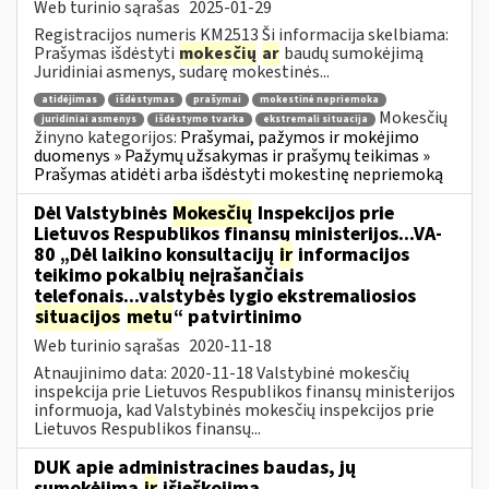
Web turinio sąrašas
2025-01-29
Registracijos numeris KM2513 Ši informacija skelbiama:
Prašymas išdėstyti
mokesčių
ar
baudų sumokėjimą
Juridiniai asmenys, sudarę mokestinės...
atidėjimas
išdėstymas
prašymai
mokestinė nepriemoka
Mokesčių
juridiniai asmenys
išdėstymo tvarka
ekstremali situacija
žinyno kategorijos:
Prašymai, pažymos ir mokėjimo
duomenys » Pažymų užsakymas ir prašymų teikimas »
Prašymas atidėti arba išdėstyti mokestinę nepriemoką
Dėl Valstybinės
Mokesčių
Inspekcijos prie
Lietuvos Respublikos finansų ministerijos...VA-
80 „Dėl laikino konsultacijų
ir
informacijos
teikimo pokalbių neįrašančiais
telefonais...valstybės lygio ekstremaliosios
situacijos
metu
“ patvirtinimo
Web turinio sąrašas
2020-11-18
Atnaujinimo data: 2020-11-18 Valstybinė mokesčių
inspekcija prie Lietuvos Respublikos finansų ministerijos
informuoja, kad Valstybinės mokesčių inspekcijos prie
Lietuvos Respublikos finansų...
DUK apie administracines baudas, jų
sumokėjimą
ir
išieškojimą