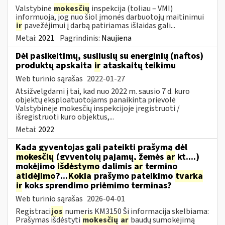
Valstybinė
mokesčių
inspekcija (toliau – VMI)
informuoja, jog nuo šiol įmonės darbuotojų maitinimui
ir
pavežėjimui į darbą patiriamas išlaidas gali...
Metai:
2021
Pagrindinis:
Naujiena
Dėl pasikeitimų, susijusių su energinių (naftos)
produktų apskaita
ir
ataskaitų teikimu
Web turinio sąrašas
2022-01-27
Atsižvelgdami į tai, kad nuo 2022 m. sausio 7 d. kuro
objektų eksploatuotojams panaikinta prievolė
Valstybinėje mokesčių inspekcijoje įregistruoti /
išregistruoti kuro objektus,...
Metai:
2022
Kada gyventojas gali pateikti prašymą dėl
mokesčių
(gyventojų pajamų, žemės
ar
kt....)
mokėjimo
išdėstymo
dalimis
ar
termino
atidėjimo
?...
Kokia
prašymo pateikimo
tvarka
ir
koks sprendimo priėmimo terminas?
Web turinio sąrašas
2026-04-01
Registraci
jos
numeris KM3150 Ši informacija skelbiama:
Prašymas išdėstyti
mokesčių
ar
baudų sumokėjimą