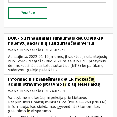
Paieška
DUK - Su finansiniais sunkumais dėl COVID-19
nulemtų padarinių susiduriančiam verslui
Web turinio sąrašas
2020-07-21
Atnaujinta: 2022-01-19 Įmonės, įtrauktos į nukentėjusių
nuo Covid-19 sąrašą (nuo 2021 m. sausio 1 d.), prašymus
dėl mokestinės paskolos sutarties (MPS) be palūkanų
sudarymui galėjo pateikti iki...
Informacinis pranešimas dėl LR
mokesčių
administravimo įstatymo
ir
kitų teisės aktų
Web turinio sąrašas
2024-07-19
Valstybinė mokesčių inspekcija prie Lietuvos
Respublikos finansų ministerijos (toliau — VMI prie FM)
informuoja, kad siekdamas įgyvendinti Ekonomikos
gaivinimo
ir
atsparumo...