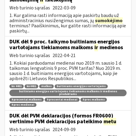
Web turinio sąrašas
2022-03-09
1. Kur galima rasti informaciją apie paskirtų baudų už
administracinius nusižengimus sumas, jų
sumokėjimo
terminus? Paaiškinimus, kur galite rasti informaciją apie
paskirtų...
DUK dėl 9 proc. taikymo buitiniams energijos
vartotojams tiekiamoms malkoms
ir
medienos
Web turinio sąrašas
2022-04-21
1. Kokiai parduodamai medienai nuo 2019 m. sausio 1 d.
taikomas lengvatinis 9 proc. PVM tarifas? Nuo 2019 m.
sausio 1 d. buitiniams energijos vartotojams, kaip jie
apibrėžti Lietuvos Respublikos...
kn 4401
kn4401
malkos
buitiniams energijos vartotojams
buitiniams energijos vartotojams tiekiamoms malkoms ir medienos
produktams
9 procentai malkoms
9 procentai medienai
9 proc malkoms
9 proc medienai
DUK dėl PVM deklaracijos (formos FR0600)
vertinimo PVM deklaracijos pateikimo
metu
Web turinio sąrašas
2024-09-09