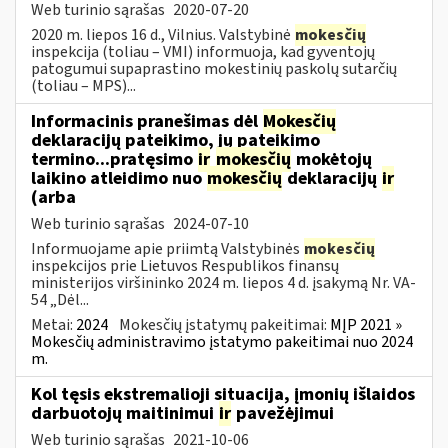
Web turinio sąrašas
2020-07-20
2020 m. liepos 16 d., Vilnius. Valstybinė
mokesčių
inspekcija (toliau – VMI) informuoja, kad gyventojų
patogumui supaprastino mokestinių paskolų sutarčių
(toliau – MPS)...
Informacinis pranešimas dėl
Mokesčių
deklaracijų pateikimo, jų pateikimo
termino...pratęsimo
ir
mokesčių
mokėtojų
laikino atleidimo nuo
mokesčių
deklaracijų
ir
(arba
Web turinio sąrašas
2024-07-10
Informuojame apie priimtą Valstybinės
mokesčių
inspekcijos prie Lietuvos Respublikos finansų
ministerijos viršininko 2024 m. liepos 4 d. įsakymą Nr. VA-
54 „Dėl...
Metai:
2024
Mokesčių įstatymų pakeitimai:
MĮP 2021 »
Mokesčių administravimo įstatymo pakeitimai nuo 2024
m.
Kol tęsis ekstremalioji situacija, įmonių išlaidos
darbuotojų maitinimui
ir
pavežėjimui
Web turinio sąrašas
2021-10-06