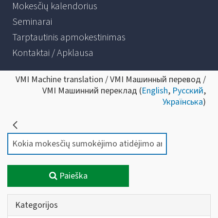
Mokesčių kalendorius
Seminarai
Tarptautinis apmokestinimas
Kontaktai / Apklausa
VMI Machine translation / VMI Машинный перевод /
VMI Машинний переклад (
English
,
Русский
,
Українська
)
Paieška
Kategorijos