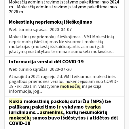
Mokesčių administravimo įstatymo pakeitimai nuo 2024
m.
Mokesčių administravimo įstatymo pakeitimai nuo
2026 m.
Mokestinių nepriemokų išieškojimas
Web turinio sąrašas
2020-04-07
Mokestinių nepriemokų išieškojimas - VMI Mokestinių
nepriemokų išieškojimas Ne visuomet mokesčių
mokėtojas (mokestį išskaičiuojantis asmuo) gali
įstatymų nustatytais terminais sumokėti mokesčius...
Informacija verslui dėl COVID-19
Web turinio sąrašas
2020-07-20
Atnaujinta 2021 rugsėjo 2 d. VMI teikiamos mokestinės
pagalbos priemonės verslui, nukentėjusiam nuo COVID-
19 - iki 2021 m. Valstybinė
mokesčių
inspekcija
informuoja, jog...
Kokia
mokestinių paskolų sutarčių (MPS) be
palūkanų pakeitimo
ir
vykdymo
tvarka
juridiniams...
asmenims
, kurių nesumokėtų
mokesčių
sumos buvo išdėstytos / atidėtos dėl
COVID-19