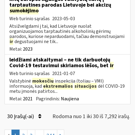
tarptautines parodas Lietuvoje bei akcizų
sumokėjimo
Web turinio sąrašas
2023-05-03
Atsižvelgdami į tai, kad Lietuvoje nuolat
organizuojamos tarptautinės alkoholinių gėrimų
parodos, kuriose neparduodami, tačiau demonstruojami
ir
degustuojami ne tik...
Metai:
2023
leidžiami atskaitymai – ne tik darbuotojų
Covid-19 testavimui skiriamos lėšos, bet
ir
Web turinio sąrašas
2021-01-07
Valstybinė
mokesčių
inspekcija (toliau – VMI)
informuoja, kad
ekstremalios
situacijos
dėl COVID-19
metu įmonės patirtos...
Metai:
2021
Pagrindinis:
Naujiena
30 Įrašų(-ai)
Rodoma nuo 1 iki 30 iš 7,292 irašų.