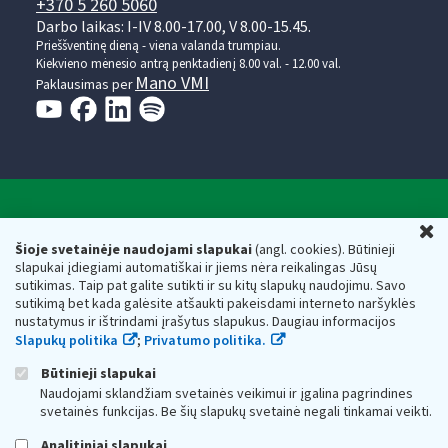
+370 5 260 5060
Darbo laikas: I-IV 8.00-17.00, V 8.00-15.45.
Prieššventinę dieną - viena valanda trumpiau.
Kiekvieno mėnesio antrą penktadienį 8.00 val. - 12.00 val.
Mano VMI
Paklausimas per
Valstybinė mokesčių inspekcija prie Lietuvos
U
Respublikos finansų ministerijos
Šioje svetainėje naudojami slapukai
(angl. cookies). Būtinieji
slapukai įdiegiami automatiškai ir jiems nėra reikalingas Jūsų
Biudžetinė įstaiga. Juridinio asmens kodas — 188659752,
sutikimas. Taip pat galite sutikti ir su kitų slapukų naudojimu. Savo
adresas: Vasario 16-osios g. 14, 01107 Vilnius, Lietuva, el.paštas:
sutikimą bet kada galėsite atšaukti pakeisdami interneto naršyklės
vmi@vmi.lt
, E. pristatymo dėžutės adresas 188659752
nustatymus ir ištrindami įrašytus slapukus. Daugiau informacijos
Duomenys apie Valstybinę mokesčių inspekciją prie Lietuvos
Slapukų politika
;
Privatumo politika.
Respublikos finansų ministerijos kaupiami ir saugomi Juridinių
asmenų registre
Būtinieji slapukai
Naudojami sklandžiam svetainės veikimui ir įgalina pagrindines
svetainės funkcijas. Be šių slapukų svetainė negali tinkamai veikti.
Analitiniai slapukai