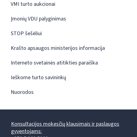
VMI turto aukcionai
Įmonių VDU palyginimas
STOP šešėliui
Krašto apsaugos ministerijos informacija
Interneto svetainės atitikties paraiška
Ieškome turto savininkų
Nuorodos
Konsultacijos mokesčių klausimais ir paslaugos
gyventojams: