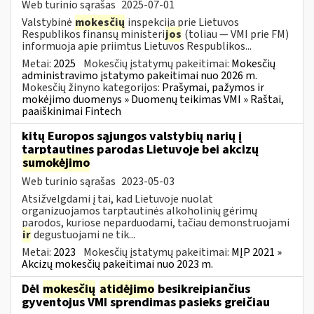
Web turinio sąrašas
2025-07-01
Valstybinė
mokesčių
inspekcija prie Lietuvos
Respublikos finansų ministeri
jos
(toliau — VMI prie FM)
informuoja apie priimtus Lietuvos Respublikos...
Metai:
2025
Mokesčių įstatymų pakeitimai:
Mokesčių
administravimo įstatymo pakeitimai nuo 2026 m.
Mokesčių žinyno kategorijos:
Prašymai, pažymos ir
mokėjimo duomenys » Duomenų teikimas VMI » Raštai,
paaiškinimai Fintech
kitų Europos sąjungos valstybių narių į
tarptautines parodas Lietuvoje bei akcizų
sumokėjimo
Web turinio sąrašas
2023-05-03
Atsižvelgdami į tai, kad Lietuvoje nuolat
organizuojamos tarptautinės alkoholinių gėrimų
parodos, kuriose neparduodami, tačiau demonstruojami
ir
degustuojami ne tik...
Metai:
2023
Mokesčių įstatymų pakeitimai:
MĮP 2021 »
Akcizų mokesčių pakeitimai nuo 2023 m.
Dėl
mokesčių
atidėjimo
besikreipiančius
gyventojus VMI sprendimas pasieks greičiau