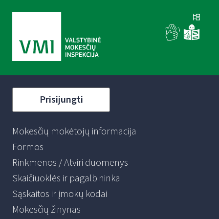
Prisijungti
Mokesčių mokėtojų informacija
Formos
Rinkmenos / Atviri duomenys
Skaičiuoklės ir pagalbininkai
Sąskaitos ir įmokų kodai
Mokesčių žinynas