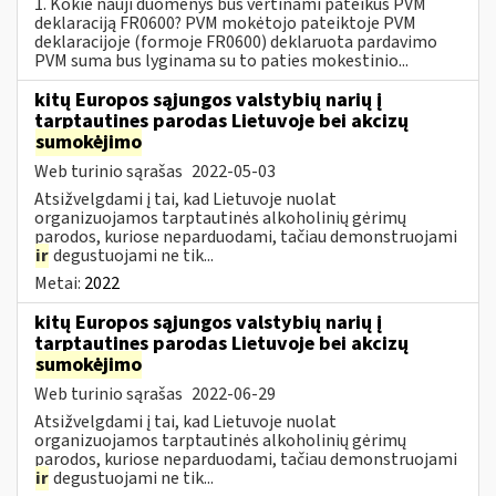
1. Kokie nauji duomenys bus vertinami pateikus PVM
deklaraciją FR0600? PVM mokėtojo pateiktoje PVM
deklaracijoje (formoje FR0600) deklaruota pardavimo
PVM suma bus lyginama su to paties mokestinio...
kitų Europos sąjungos valstybių narių į
tarptautines parodas Lietuvoje bei akcizų
sumokėjimo
Web turinio sąrašas
2022-05-03
Atsižvelgdami į tai, kad Lietuvoje nuolat
organizuojamos tarptautinės alkoholinių gėrimų
parodos, kuriose neparduodami, tačiau demonstruojami
ir
degustuojami ne tik...
Metai:
2022
kitų Europos sąjungos valstybių narių į
tarptautines parodas Lietuvoje bei akcizų
sumokėjimo
Web turinio sąrašas
2022-06-29
Atsižvelgdami į tai, kad Lietuvoje nuolat
organizuojamos tarptautinės alkoholinių gėrimų
parodos, kuriose neparduodami, tačiau demonstruojami
ir
degustuojami ne tik...