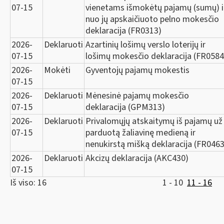
07-15
vienetams išmokėtų pajamų (sumų) i
nuo jų apskaičiuoto pelno mokesčio
deklaracija (FR0313)
2026-
Deklaruoti
Azartinių lošimų verslo loterijų ir
07-15
lošimų mokesčio deklaracija (FR0584
2026-
Mokėti
Gyventojų pajamų mokestis
07-15
2026-
Deklaruoti
Mėnesinė pajamų mokesčio
07-15
deklaracija (GPM313)
2026-
Deklaruoti
Privalomųjų atskaitymų iš pajamų už
07-15
parduotą žaliavinę medieną ir
nenukirstą mišką deklaracija (FR0463
2026-
Deklaruoti
Akcizų deklaracija (AKC430)
07-15
Iš viso: 16
1 - 10
11 - 16