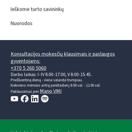
Ieškome turto savininkų
Nuorodos
Konsultacijos mokesčių klausimais ir paslaugos
gyventojams:
+370 5 260 5060
Darbo laikas: I-IV 8.00-17.00, V 8.00-15.45.
Prieššventinę dieną - viena valanda trumpiau.
Kiekvieno mėnesio antrą penktadienį 8.00 val. - 12.00 val.
Mano VMI
Paklausimas per