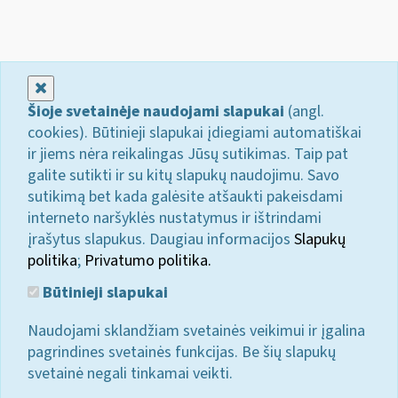
Uždaryti
Šioje svetainėje naudojami slapukai
(angl.
cookies). Būtinieji slapukai įdiegiami automatiškai
ir jiems nėra reikalingas Jūsų sutikimas. Taip pat
galite sutikti ir su kitų slapukų naudojimu. Savo
sutikimą bet kada galėsite atšaukti pakeisdami
interneto naršyklės nustatymus ir ištrindami
įrašytus slapukus. Daugiau informacijos
Slapukų
politika
;
Privatumo politika.
Būtinieji slapukai
Naudojami sklandžiam svetainės veikimui ir įgalina
pagrindines svetainės funkcijas. Be šių slapukų
svetainė negali tinkamai veikti.