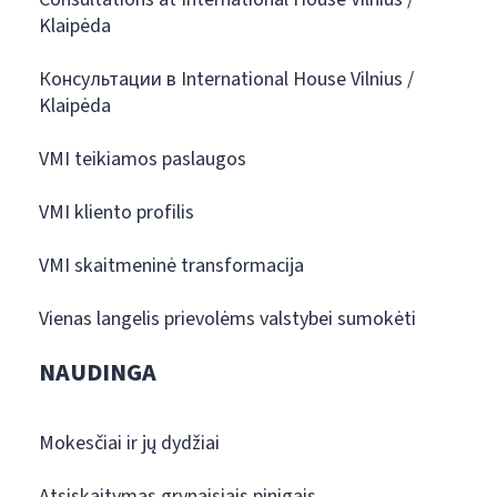
Klaipėda
Консультации в International House Vilnius /
Klaipėda
VMI teikiamos paslaugos
VMI kliento profilis
VMI skaitmeninė transformacija
Vienas langelis prievolėms valstybei sumokėti
NAUDINGA
Mokesčiai ir jų dydžiai
Atsiskaitymas grynaisiais pinigais