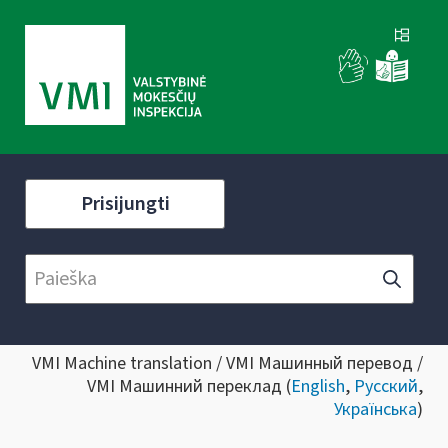
Prisijungti
VMI Machine translation / VMI Машинный перевод /
VMI Машинний переклад (
English
,
Русский
,
Українська
)