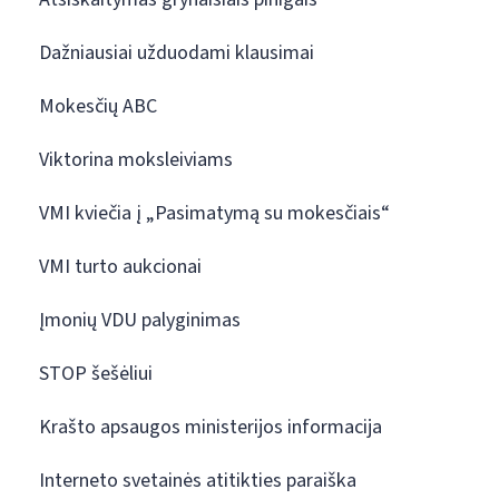
Dažniausiai užduodami klausimai
Mokesčių ABC
Viktorina moksleiviams
VMI kviečia į „Pasimatymą su mokesčiais“
VMI turto aukcionai
Įmonių VDU palyginimas
STOP šešėliui
Krašto apsaugos ministerijos informacija
Interneto svetainės atitikties paraiška