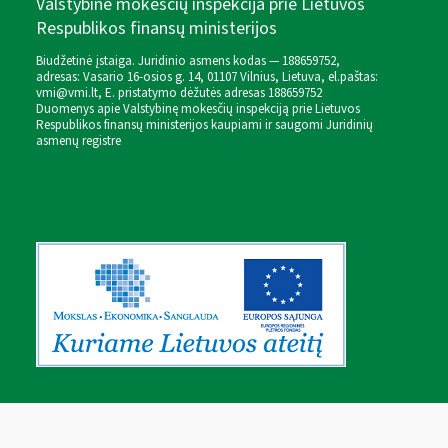
Valstybinė mokesčių inspekcija prie Lietuvos
Respublikos finansų ministerijos
Biudžetinė įstaiga. Juridinio asmens kodas — 188659752,
adresas: Vasario 16-osios g. 14, 01107 Vilnius, Lietuva, el.paštas:
vmi@vmi.lt
, E. pristatymo dėžutės adresas 188659752
Duomenys apie Valstybinę mokesčių inspekciją prie Lietuvos
Respublikos finansų ministerijos kaupiami ir saugomi Juridinių
asmenų registre