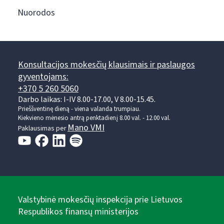
Nuorodos
Konsultacijos mokesčių klausimais ir paslaugos
gyventojams:
+370 5 260 5060
Darbo laikas: I-IV 8.00-17.00, V 8.00-15.45.
Prieššventinę dieną - viena valanda trumpiau.
Kiekvieno mėnesio antrą penktadienį 8.00 val. - 12.00 val.
Mano VMI
Paklausimas per
Valstybinė mokesčių inspekcija prie Lietuvos
Respublikos finansų ministerijos