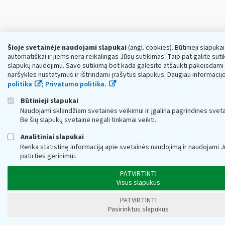
Šioje svetainėje naudojami slapukai
(angl. cookies). Būtinieji slapuka
automatiškai ir jiems nėra reikalingas Jūsų sutikimas. Taip pat galite sutikt
slapukų naudojimu. Savo sutikimą bet kada galėsite atšaukti pakeisdami
naršyklės nustatymus ir ištrindami įrašytus slapukus. Daugiau informacij
politika
;
Privatumo politika.
Būtinieji slapukai
Naudojami sklandžiam svetainės veikimui ir įgalina pagrindines sveta
Be šių slapukų svetainė negali tinkamai veikti.
Analitiniai slapukai
Renka statistinę informaciją apie svetainės naudojimą ir naudojami
patirties gerinimui.
PATVIRTINTI
Visus slapukus
PATVIRTINTI
Pasirinktus slapukus