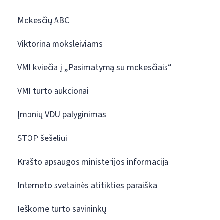
Mokesčių ABC
Viktorina moksleiviams
VMI kviečia į „Pasimatymą su mokesčiais“
VMI turto aukcionai
Įmonių VDU palyginimas
STOP šešėliui
Krašto apsaugos ministerijos informacija
Interneto svetainės atitikties paraiška
Ieškome turto savininkų