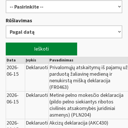
Rūšiavimas
Ieškoti
Data
Įvykis
Pavadinimas
2026-
Deklaruoti
Privalomųjų atskaitymų iš pajamų už
06-15
parduotą žaliavinę medieną ir
nenukirstą mišką deklaracija
(FR0463)
2026-
Deklaruoti
Metinė pelno mokesčio deklaracija
06-15
(pildo pelno siekiantys ribotos
civilinės atsakomybės juridiniai
asmenys) (PLN204)
2026-
Deklaruoti
Akcizų deklaracija (AKC430)