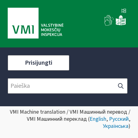
Prisijungti
VMI Machine translation / VMI Машинный перевод /
VMI Машинний переклад (
English
,
Русский
,
Українська
)