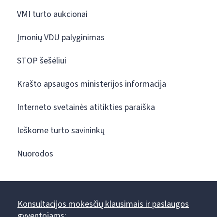
VMI turto aukcionai
Įmonių VDU palyginimas
STOP šešėliui
Krašto apsaugos ministerijos informacija
Interneto svetainės atitikties paraiška
Ieškome turto savininkų
Nuorodos
Konsultacijos mokesčių klausimais ir paslaugos
gyventojams: