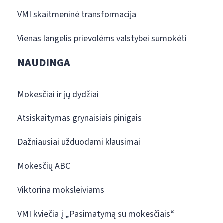
VMI skaitmeninė transformacija
Vienas langelis prievolėms valstybei sumokėti
NAUDINGA
Mokesčiai ir jų dydžiai
Atsiskaitymas grynaisiais pinigais
Dažniausiai užduodami klausimai
Mokesčių ABC
Viktorina moksleiviams
VMI kviečia į „Pasimatymą su mokesčiais“