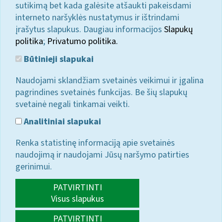
sutikimą bet kada galėsite atšaukti pakeisdami
interneto naršyklės nustatymus ir ištrindami
įrašytus slapukus. Daugiau informacijos
Slapukų
politika
;
Privatumo politika.
Būtinieji slapukai
Naudojami sklandžiam svetainės veikimui ir įgalina
pagrindines svetainės funkcijas. Be šių slapukų
svetainė negali tinkamai veikti.
Analitiniai slapukai
Renka statistinę informaciją apie svetainės
naudojimą ir naudojami Jūsų naršymo patirties
gerinimui.
PATVIRTINTI
Visus slapukus
PATVIRTINTI