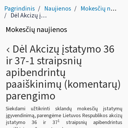
Pagrindinis
Naujienos
Mokesčių naujienos
Dėl Akcizų įstatymo 36 ir 37-1 straipsnių apibendrintų paaiškinimų (komentarų) parengimo
Mokesčių naujienos
Dėl Akcizų įstatymo 36
ir 37-1 straipsnių
apibendrintų
paaiškinimų (komentarų)
parengimo
Siekdami užtikrinti sklandų mokesčių įstatymų
įgyvendinimą, parengėme Lietuvos Respublikos akcizų
1
įstatymo 36 ir 37
straipsnių apibendrintus