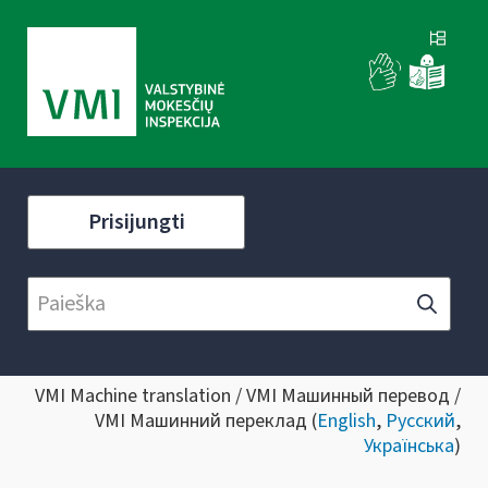
Prisijungti
VMI Machine translation / VMI Машинный перевод /
VMI Машинний переклад (
English
,
Русский
,
Українська
)