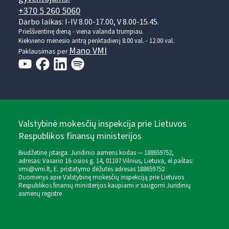
+370 5 260 5060
Darbo laikas: I-IV 8.00-17.00, V 8.00-15.45.
Prieššventinę dieną - viena valanda trumpiau.
Kiekvieno mėnesio antrą penktadienį 8.00 val. - 12.00 val.
Mano VMI
Paklausimas per
Valstybinė mokesčių inspekcija prie Lietuvos
Respublikos finansų ministerijos
Biudžetinė įstaiga. Juridinio asmens kodas — 188659752,
adresas: Vasario 16-osios g. 14, 01107 Vilnius, Lietuva, el.paštas:
vmi@vmi.lt
, E. pristatymo dėžutės adresas 188659752
Duomenys apie Valstybinę mokesčių inspekciją prie Lietuvos
Respublikos finansų ministerijos kaupiami ir saugomi Juridinių
asmenų registre