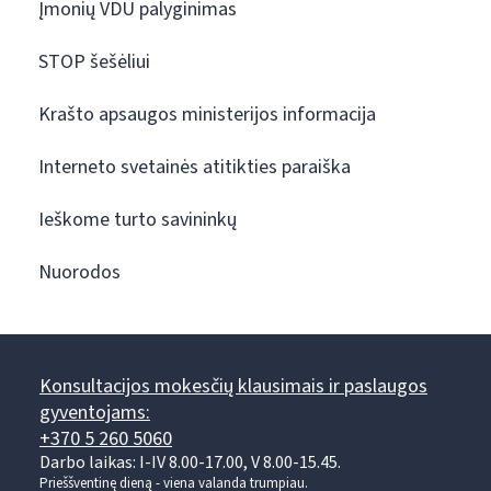
Įmonių VDU palyginimas
STOP šešėliui
Krašto apsaugos ministerijos informacija
Interneto svetainės atitikties paraiška
Ieškome turto savininkų
Nuorodos
Konsultacijos mokesčių klausimais ir paslaugos
gyventojams:
+370 5 260 5060
Darbo laikas: I-IV 8.00-17.00, V 8.00-15.45.
Prieššventinę dieną - viena valanda trumpiau.