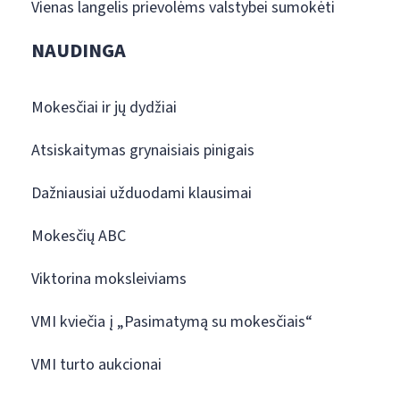
Vienas langelis prievolėms valstybei sumokėti
NAUDINGA
Mokesčiai ir jų dydžiai
Atsiskaitymas grynaisiais pinigais
Dažniausiai užduodami klausimai
Mokesčių ABC
Viktorina moksleiviams
VMI kviečia į „Pasimatymą su mokesčiais“
VMI turto aukcionai