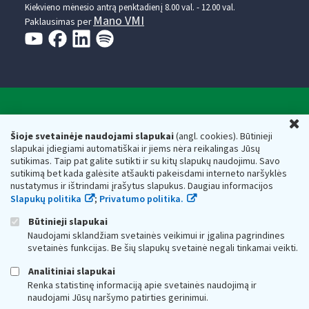
Kiekvieno mėnesio antrą penktadienį 8.00 val. - 12.00 val.
Mano VMI
Paklausimas per
Valstybinė mokesčių inspekcija prie Lietuvos
U
Respublikos finansų ministerijos
Šioje svetainėje naudojami slapukai
(angl. cookies). Būtinieji
slapukai įdiegiami automatiškai ir jiems nėra reikalingas Jūsų
Biudžetinė įstaiga. Juridinio asmens kodas — 188659752,
sutikimas. Taip pat galite sutikti ir su kitų slapukų naudojimu. Savo
adresas: Vasario 16-osios g. 14, 01107 Vilnius, Lietuva, el.paštas:
sutikimą bet kada galėsite atšaukti pakeisdami interneto naršyklės
vmi@vmi.lt
, E. pristatymo dėžutės adresas 188659752
nustatymus ir ištrindami įrašytus slapukus. Daugiau informacijos
Duomenys apie Valstybinę mokesčių inspekciją prie Lietuvos
Slapukų politika
;
Privatumo politika.
Respublikos finansų ministerijos kaupiami ir saugomi Juridinių
asmenų registre
Būtinieji slapukai
Naudojami sklandžiam svetainės veikimui ir įgalina pagrindines
svetainės funkcijas. Be šių slapukų svetainė negali tinkamai veikti.
Analitiniai slapukai
Renka statistinę informaciją apie svetainės naudojimą ir
naudojami Jūsų naršymo patirties gerinimui.