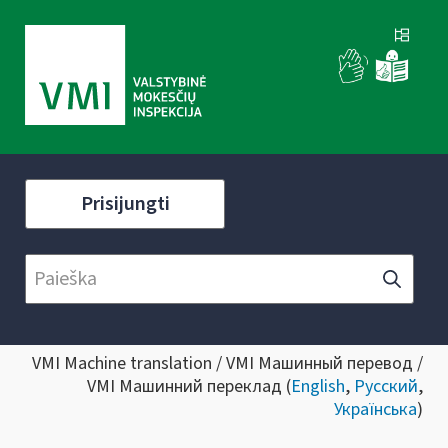
Prisijungti
VMI Machine translation / VMI Машинный перевод /
VMI Машинний переклад (
English
,
Русский
,
Українська
)