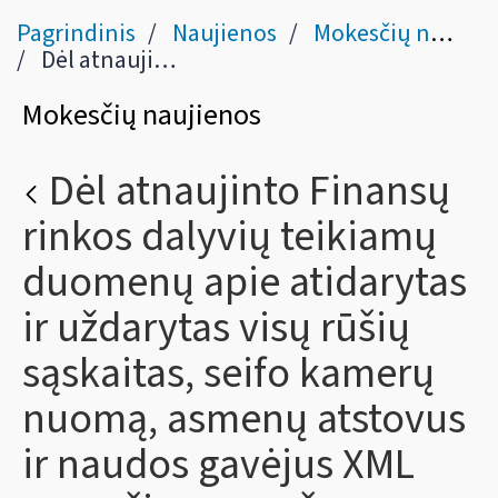
Pagrindinis
Naujienos
Mokesčių naujienos
Dėl atnaujinto Finansų rinkos dalyvių teikiamų duomenų apie atidarytas ir uždarytas visų rūšių sąskaitas, seifo kamerų nuomą, asmenų atstovus ir naudos gavėjus XML pranešimo aprašymo.
Mokesčių naujienos
Dėl atnaujinto Finansų
rinkos dalyvių teikiamų
duomenų apie atidarytas
ir uždarytas visų rūšių
sąskaitas, seifo kamerų
nuomą, asmenų atstovus
ir naudos gavėjus XML