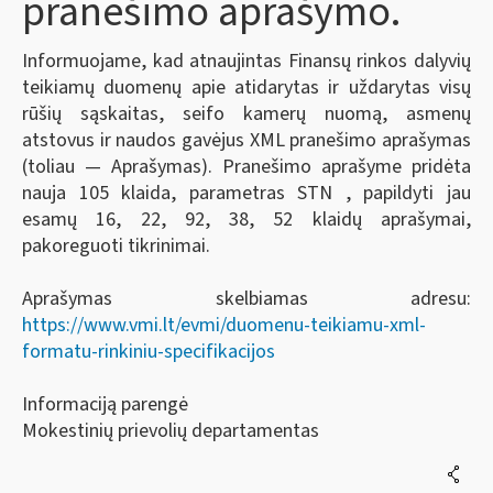
pranešimo aprašymo.
Informuojame, kad atnaujintas Finansų rinkos dalyvių
teikiamų duomenų apie atidarytas ir uždarytas visų
rūšių sąskaitas, seifo kamerų nuomą, asmenų
atstovus ir naudos gavėjus XML pranešimo aprašymas
(toliau — Aprašymas). Pranešimo aprašyme pridėta
nauja 105 klaida, parametras STN , papildyti jau
esamų 16, 22, 92, 38, 52 klaidų aprašymai,
pakoreguoti tikrinimai.
Aprašymas skelbiamas adresu:
https://www.vmi.lt/evmi/duomenu-teikiamu-xml-
formatu-rinkiniu-specifikacijos
Informaciją parengė
Mokestinių prievolių departamentas