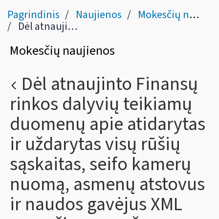
Pagrindinis
Naujienos
Mokesčių naujienos
Dėl atnaujinto Finansų rinkos dalyvių teikiamų duomenų apie atidarytas ir uždarytas visų rūšių sąskaitas, seifo kamerų nuomą, asmenų atstovus ir naudos gavėjus XML pranešimo aprašymo.
Mokesčių naujienos
Dėl atnaujinto Finansų
rinkos dalyvių teikiamų
duomenų apie atidarytas
ir uždarytas visų rūšių
sąskaitas, seifo kamerų
nuomą, asmenų atstovus
ir naudos gavėjus XML