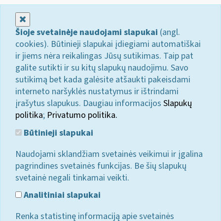
Uždaryti
Šioje svetainėje naudojami slapukai
(angl.
cookies). Būtinieji slapukai įdiegiami automatiškai
ir jiems nėra reikalingas Jūsų sutikimas. Taip pat
galite sutikti ir su kitų slapukų naudojimu. Savo
sutikimą bet kada galėsite atšaukti pakeisdami
interneto naršyklės nustatymus ir ištrindami
įrašytus slapukus. Daugiau informacijos
Slapukų
politika
;
Privatumo politika.
Būtinieji slapukai
Naudojami sklandžiam svetainės veikimui ir įgalina
pagrindines svetainės funkcijas. Be šių slapukų
svetainė negali tinkamai veikti.
Analitiniai slapukai
Renka statistinę informaciją apie svetainės