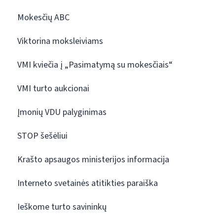
Mokesčių ABC
Viktorina moksleiviams
VMI kviečia į „Pasimatymą su mokesčiais“
VMI turto aukcionai
Įmonių VDU palyginimas
STOP šešėliui
Krašto apsaugos ministerijos informacija
Interneto svetainės atitikties paraiška
Ieškome turto savininkų