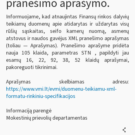
pranešimo aprašymo.
Informuojame, kad atnaujintas Finansų rinkos dalyvių
teikiamų duomenų apie atidarytas ir uždarytas visų
rūšių sąskaitas, seifo kamerų nuomą, asmenų
atstovus ir naudos gavėjus XML pranešimo aprašymas
(toliau — Aprašymas). Pranešimo aprašyme pridėta
nauja 105 klaida, parametras STN , papildyti jau
esamų 16, 22, 92, 38, 52 klaidų aprašymai,
pakoreguoti tikrinimai.
Aprašymas skelbiamas adresu:
https://www.vmi.lt/evmi/duomenu-teikiamu-xml-
formatu-rinkiniu-specifikacijos
Informaciją parengė
Mokestinių prievolių departamentas