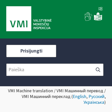
Prisijungti
VMI Machine translation / VMI Машинный перевод /
VMI Машинний переклад (
English
,
Русский
,
Українська
)