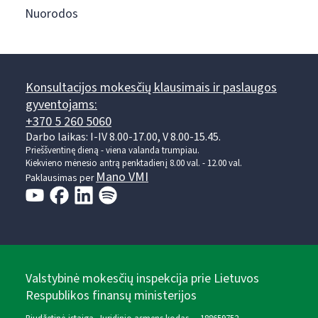
Nuorodos
Konsultacijos mokesčių klausimais ir paslaugos
gyventojams:
+370 5 260 5060
Darbo laikas: I-IV 8.00-17.00, V 8.00-15.45.
Prieššventinę dieną - viena valanda trumpiau.
Kiekvieno mėnesio antrą penktadienį 8.00 val. - 12.00 val.
Mano VMI
Paklausimas per
Valstybinė mokesčių inspekcija prie Lietuvos
Respublikos finansų ministerijos