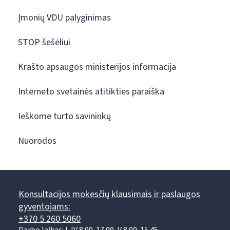
Įmonių VDU palyginimas
STOP šešėliui
Krašto apsaugos ministerijos informacija
Interneto svetainės atitikties paraiška
Ieškome turto savininkų
Nuorodos
Konsultacijos mokesčių klausimais ir paslaugos
gyventojams:
+370 5 260 5060