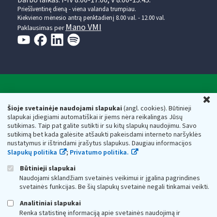
Darbo laikas: I-IV 8.00-17.00, V 8.00-15.45.
Prieššventinę dieną - viena valanda trumpiau.
Kiekvieno mėnesio antrą penktadienį 8.00 val. - 12.00 val.
Mano VMI
Paklausimas per
Valstybinė mokesčių inspekcija prie Lietuvos
U
Respublikos finansų ministerijos
Šioje svetainėje naudojami slapukai
(angl. cookies). Būtinieji
slapukai įdiegiami automatiškai ir jiems nėra reikalingas Jūsų
Biudžetinė įstaiga. Juridinio asmens kodas — 188659752,
sutikimas. Taip pat galite sutikti ir su kitų slapukų naudojimu. Savo
adresas: Vasario 16-osios g. 14, 01107 Vilnius, Lietuva, el.paštas:
sutikimą bet kada galėsite atšaukti pakeisdami interneto naršyklės
vmi@vmi.lt
, E. pristatymo dėžutės adresas 188659752
nustatymus ir ištrindami įrašytus slapukus. Daugiau informacijos
Duomenys apie Valstybinę mokesčių inspekciją prie Lietuvos
Slapukų politika
;
Privatumo politika.
Respublikos finansų ministerijos kaupiami ir saugomi Juridinių
asmenų registre
Būtinieji slapukai
Naudojami sklandžiam svetainės veikimui ir įgalina pagrindines
svetainės funkcijas. Be šių slapukų svetainė negali tinkamai veikti.
Analitiniai slapukai
Renka statistinę informaciją apie svetainės naudojimą ir