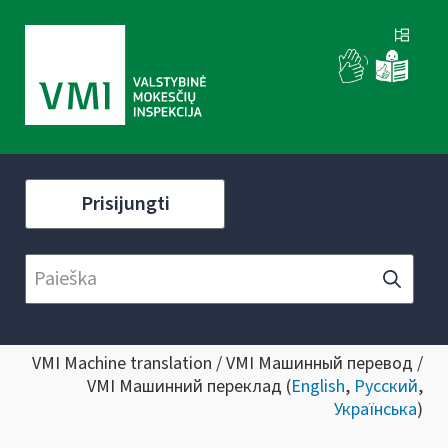
Prisijungti
VMI Machine translation / VMI Машинный перевод /
VMI Машинний переклад (
English
,
Русский
,
Українська
)