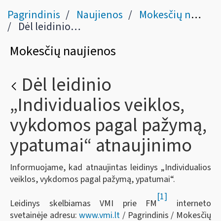
Pagrindinis
Naujienos
Mokesčių naujienos
Dėl leidinio „Individualios veiklos, vykdomos pagal pažymą, ypatumai“ atnaujinimo
Mokesčių naujienos
Dėl leidinio
„Individualios veiklos,
vykdomos pagal pažymą,
ypatumai“ atnaujinimo
Informuojame, kad atnaujintas leidinys „Individualios
veiklos, vykdomos pagal pažymą, ypatumai“.
[1]
Leidinys skelbiamas VMI prie FM
interneto
svetainėje adresu:
www.vmi.lt
/ Pagrindinis / Mokesčių