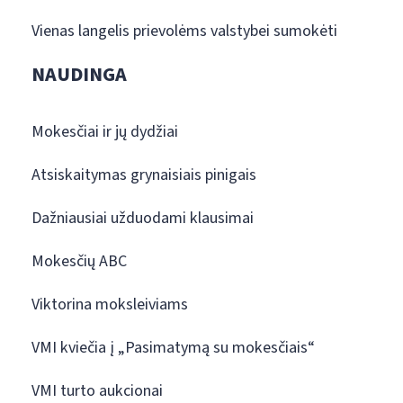
Vienas langelis prievolėms valstybei sumokėti
NAUDINGA
Mokesčiai ir jų dydžiai
Atsiskaitymas grynaisiais pinigais
Dažniausiai užduodami klausimai
Mokesčių ABC
Viktorina moksleiviams
VMI kviečia į „Pasimatymą su mokesčiais“
VMI turto aukcionai