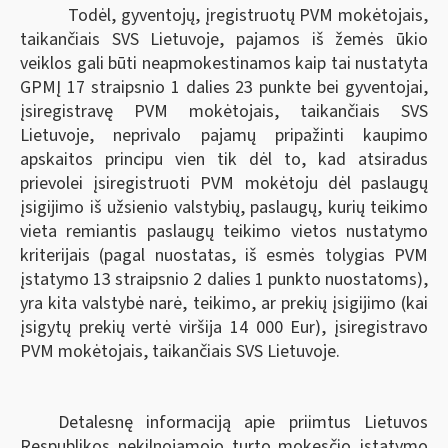
Todėl, gyventojų, įregistruotų PVM mokėtojais,
taikančiais SVS Lietuvoje, pajamos iš žemės ūkio
veiklos gali būti neapmokestinamos kaip tai nustatyta
GPMĮ 17 straipsnio 1 dalies 23 punkte bei gyventojai,
įsiregistravę PVM mokėtojais, taikančiais SVS
Lietuvoje, neprivalo pajamų pripažinti kaupimo
apskaitos principu vien tik dėl to, kad atsiradus
prievolei įsiregistruoti PVM mokėtoju dėl paslaugų
įsigijimo iš užsienio valstybių, paslaugų, kurių teikimo
vieta remiantis paslaugų teikimo vietos nustatymo
kriterijais (pagal nuostatas, iš esmės tolygias PVM
įstatymo 13 straipsnio 2 dalies 1 punkto nuostatoms),
yra kita valstybė narė, teikimo, ar prekių įsigijimo (kai
įsigytų prekių vertė viršija 14 000 Eur), įsiregistravo
PVM mokėtojais, taikančiais SVS Lietuvoje.
Detalesnę informaciją apie priimtus Lietuvos
Respublikos nekilnojamojo turto mokesčio įstatymo