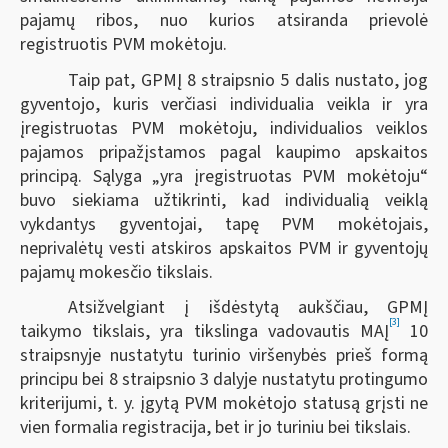
pajamų ribos, nuo kurios atsiranda prievolė
registruotis PVM mokėtoju.
Taip pat, GPMĮ 8 straipsnio 5 dalis nustato, jog
gyventojo, kuris verčiasi individualia veikla ir yra
įregistruotas PVM mokėtoju, individualios veiklos
pajamos pripažįstamos pagal kaupimo apskaitos
principą. Sąlyga „yra įregistruotas PVM mokėtoju“
buvo siekiama užtikrinti, kad individualią veiklą
vykdantys gyventojai, tapę PVM mokėtojais,
neprivalėtų vesti atskiros apskaitos PVM ir gyventojų
pajamų mokesčio tikslais.
Atsižvelgiant į išdėstytą aukščiau, GPMĮ
[3]
taikymo tikslais, yra tikslinga vadovautis MAĮ
10
straipsnyje nustatytu turinio viršenybės prieš formą
principu bei 8 straipsnio 3 dalyje nustatytu protingumo
kriterijumi, t. y. įgytą PVM mokėtojo statusą grįsti ne
vien formalia registracija, bet ir jo turiniu bei tikslais.