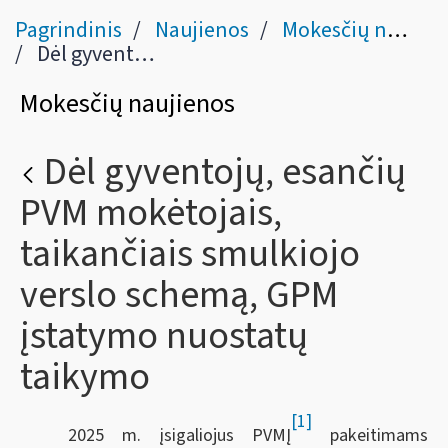
Pagrindinis
Naujienos
Mokesčių naujienos
Dėl gyventojų, esančių PVM mokėtojais, taikančiais smulkiojo verslo schemą, GPM įstatymo nuostatų taikymo
Mokesčių naujienos
Dėl gyventojų, esančių
PVM mokėtojais,
taikančiais smulkiojo
verslo schemą, GPM
įstatymo nuostatų
taikymo
[1]
2025 m. įsigaliojus PVMĮ
pakeitimams