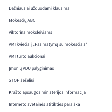
Dažniausiai užduodami klausimai
Mokesčių ABC
Viktorina moksleiviams
VMI kviečia į „Pasimatymą su mokesčiais“
VMI turto aukcionai
Įmonių VDU palyginimas
STOP šešėliui
Krašto apsaugos ministerijos informacija
Interneto svetainės atitikties paraiška