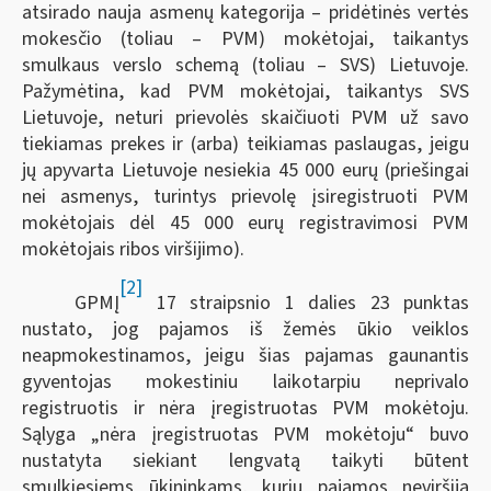
atsirado nauja asmenų kategorija – pridėtinės vertės
mokesčio (toliau – PVM) mokėtojai, taikantys
smulkaus verslo schemą (toliau – SVS) Lietuvoje.
Pažymėtina, kad PVM mokėtojai, taikantys SVS
Lietuvoje, neturi prievolės skaičiuoti PVM už savo
tiekiamas prekes ir (arba) teikiamas paslaugas, jeigu
jų apyvarta Lietuvoje nesiekia 45 000 eurų (priešingai
nei asmenys, turintys prievolę įsiregistruoti PVM
mokėtojais dėl 45 000 eurų registravimosi PVM
mokėtojais ribos viršijimo).
[2]
GPMĮ
17 straipsnio 1 dalies 23 punktas
nustato, jog pajamos iš žemės ūkio veiklos
neapmokestinamos, jeigu šias pajamas gaunantis
gyventojas mokestiniu laikotarpiu neprivalo
registruotis ir nėra įregistruotas PVM mokėtoju.
Sąlyga „nėra įregistruotas PVM mokėtoju“ buvo
nustatyta siekiant lengvatą taikyti būtent
smulkiesiems ūkininkams, kurių pajamos neviršija