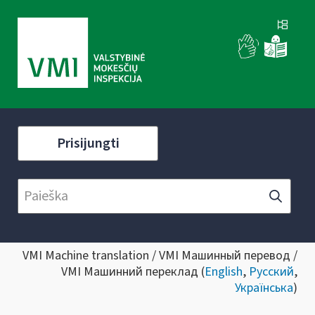
Prisijungti
VMI Machine translation / VMI Машинный перевод /
VMI Машинний переклад (
English
,
Русский
,
Українська
)