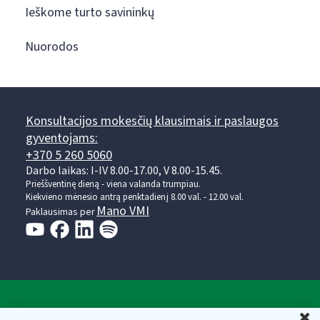
Ieškome turto savininkų
Nuorodos
Konsultacijos mokesčių klausimais ir paslaugos
gyventojams:
+370 5 260 5060
Darbo laikas: I-IV 8.00-17.00, V 8.00-15.45.
Prieššventinę dieną - viena valanda trumpiau.
Kiekvieno mėnesio antrą penktadienį 8.00 val. - 12.00 val.
Mano VMI
Paklausimas per
Valstybinė mokesčių inspekcija prie Lietuvos
U