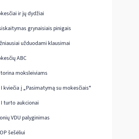
kesčiai ir jų dydžiai
siskaitymas grynaisiais pinigais
žniausiai užduodami klausimai
kesčių ABC
ktorina moksleiviams
I kviečia į „Pasimatymą su mokesčiais“
I turto aukcionai
onių VDU palyginimas
OP šešėliui