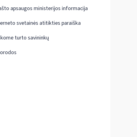
ašto apsaugos ministerijos informacija
terneto svetainės atitikties paraiška
škome turto savininkų
orodos