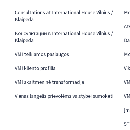
Consultations at International House Vilnius /
Mo
Klaipėda
At
Консультации в International House Vilnius /
Klaipėda
Da
VMI teikiamos paslaugos
Mo
VMI kliento profilis
Vi
VMI skaitmeninė transformacija
VM
Vienas langelis prievolėms valstybei sumokėti
VM
Įm
ST