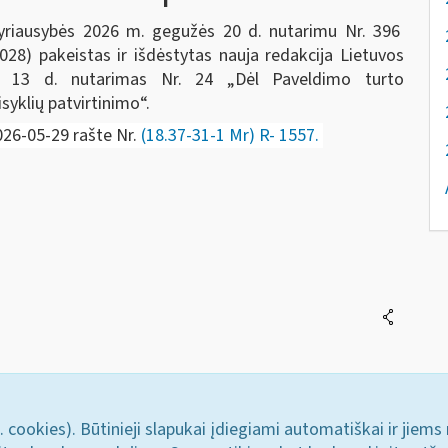
yriausybės 2026 m. gegužės 20 d. nutarimu Nr. 396
028) pakeistas ir išdėstytas nauja redakcija Lietuvos
o 13 d. nutarimas Nr. 24 „Dėl Paveldimo turto
yklių patvirtinimo“.
026-05-29 rašte Nr.
(18.37-31-1 Mr) R- 1557.
. cookies). Būtinieji slapukai įdiegiami automatiškai ir jiems