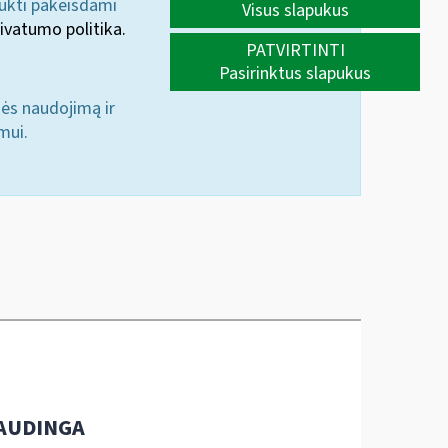
aukti pakeisdami
Visus slapukus
ivatumo politika.
PATVIRTINTI
Pasirinktus slapukus
nės naudojimą ir
mui.
AUDINGA