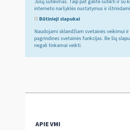
Jūsų sutikimas. Taip pat galite sutikti ir s
interneto naršyklės nustatymus ir ištrindam
Būtinieji slapukai
Naudojami sklandžiam svetainės veikimui ir 
pagrindines svetainės funkcijas. Be šių slap
negali tinkamai veikti.
APIE VMI