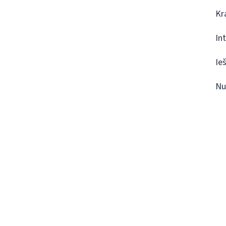
Kr
In
Ie
Nu