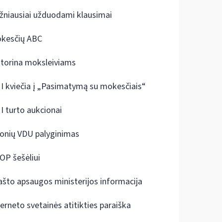
žniausiai užduodami klausimai
kesčių ABC
ktorina moksleiviams
I kviečia į „Pasimatymą su mokesčiais“
I turto aukcionai
onių VDU palyginimas
OP šešėliui
ašto apsaugos ministerijos informacija
terneto svetainės atitikties paraiška