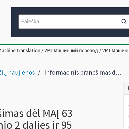
Machine translation / VMI Машинный перевод / VMI Машин
ių naujienos
Informacinis pranešimas dėl MAĮ 63 straipsnio, 64 straipsnio 2 dalies ir 95 straipsnio 1 dalies 3 punkto, 102 straipsnio pavadinimo ir 1 dalies, 106 straipsnio 1 dalies 1 ir 3 punktų apibendrinti paaiškinimų (komentarų)
šimas dėl MAĮ 63
nio 2 dalies ir 95