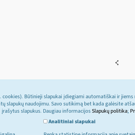
. cookies). Būtinieji slapukai įdiegiami automatiškai ir jiems
u kitų slapukų naudojimu. Savo sutikimą bet kada galėsite atš
i įrašytus slapukus. Daugiau informacijos
Slapukų politika
;
Pr
Analitiniai slapukai
įgalina
Renka statistinę informaciją apie svetai