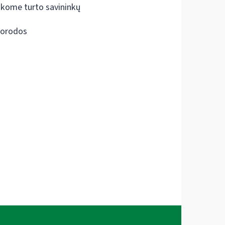
škome turto savininkų
orodos