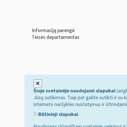
Informaciją parengė
Teisės departamentas
Uždaryti
Šioje svetainėje naudojami slapukai
(angl
Jūsų sutikimas. Taip pat galite sutikti ir s
interneto naršyklės nustatymus ir ištrindam
Būtinieji slapukai
Naudojami sklandžiam svetainės veikimui ir 