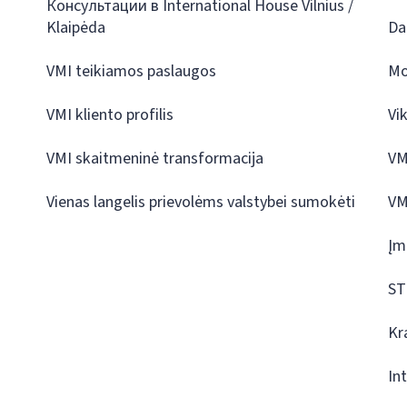
Консультации в International House Vilnius /
Klaipėda
Da
VMI teikiamos paslaugos
Mo
VMI kliento profilis
Vi
VMI skaitmeninė transformacija
VM
Vienas langelis prievolėms valstybei sumokėti
VM
Įm
ST
Kr
In