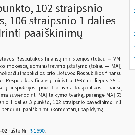
 punkto, 102 straipsnio
s, 106 straipsnio 1 dalies
drinti paaiškinimų
ietuvos Respublikos finansų ministerijos (toliau — VMI
kos mokesčių administravimo įstatymo (toliau — MAĮ)
 mokesčių inspekcijos prie Lietuvos Respublikos finansų
vos Respublikos finansų ministro 1997 m. liepos 29 d.
ių inspekcijos prie Lietuvos Respublikos finansų
kdama suvienodinti MAĮ taikymo tvarką, parengė MAĮ 63
ipsnio 1 dalies 3 punkto, 102 straipsnio pavadinimo ir 1
 apibendrinti paaiškinimų (komentarų) papildymą.
-02 rašte Nr.
R-1590
.