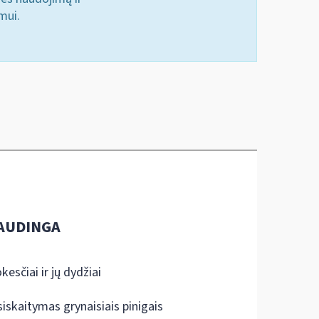
mui.
AUDINGA
kesčiai ir jų dydžiai
siskaitymas grynaisiais pinigais