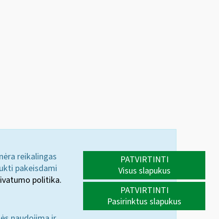
 nėra reikalingas
PATVIRTINTI
aukti pakeisdami
Visus slapukus
ivatumo politika.
PATVIRTINTI
Pasirinktus slapukus
nės naudojimą ir