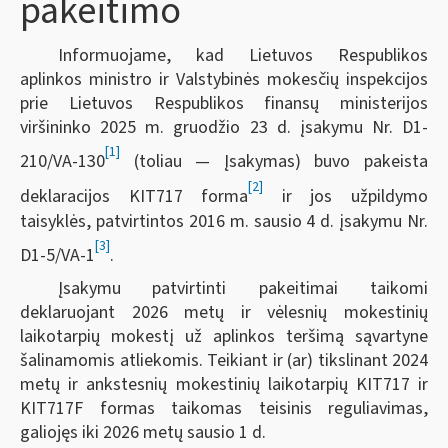
pakeitimo
Informuojame, kad Lietuvos Respublikos
aplinkos ministro ir Valstybinės mokesčių inspekcijos
prie Lietuvos Respublikos finansų ministerijos
viršininko 2025 m. gruodžio 23 d. įsakymu Nr. D1-
[1]
210/VA-130
(toliau — Įsakymas) buvo pakeista
[2]
deklaracijos KIT717 forma
ir jos užpildymo
taisyklės, patvirtintos 2016 m. sausio 4 d. įsakymu Nr.
[3]
D1-5/VA-1
.
Įsakymu
patvirtinti pakeitimai taikomi
deklaruojant 2026 metų ir vėlesnių mokestinių
laikotarpių mokestį už aplinkos teršimą sąvartyne
šalinamomis atliekomis. Teikiant ir (ar) tikslinant 2024
metų ir ankstesnių mokestinių laikotarpių KIT717 ir
KIT717F formas taikomas teisinis reguliavimas,
galiojęs iki 2026 metų sausio 1 d.