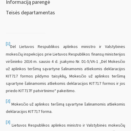
Informaciją parengė
Teisės departamentas
[1]
Dėl Lietuvos Respublikos aplinkos ministro ir Valstybinės
mokesčių inspekcijos prie Lietuvos Respublikos finansų ministerijos
viršininko 2016 m. sausio 4 d. įsakymo Nr. D1-5/VA-1 „Dėl Mokesčio
už aplinkos teršimą sąvartyne šalinamomis atliekomis deklaracijos
KIT717 formos pildymo taisyklių, Mokesčio už aplinkos teršimą
sąvartyne šalinamomis atliekomis deklaracijos KIT717 formos ir jos
priedo KIT717F patvirtinimo“ pakeitimo.
[2]
Mokesčio už aplinkos teršimą sąvartyne šalinamomis atliekomis
deklaracijos KIT717 forma.
[3]
Lietuvos Respublikos aplinkos ministro ir Valstybinės mokesčių