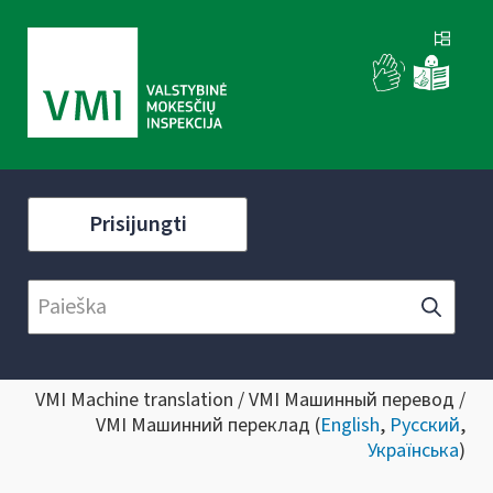
Prisijungti
VMI Machine translation / VMI Машинный перевод /
VMI Машинний переклад (
English
,
Русский
,
Українська
)