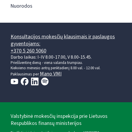
Nuorodos
Konsultacijos mokesčių klausimais ir paslaugos
gyventojams:
+370 5 260 5060
Darbo laikas: I-IV 8.00-17.00, V 8.00-15.45.
Prieššventinę dieną - viena valanda trumpiau.
Kiekvieno mėnesio antrą penktadienį 8.00 val. - 12.00 val.
Mano VMI
Paklausimas per
Valstybinė mokesčių inspekcija prie Lietuvos
Respublikos finansų ministerijos