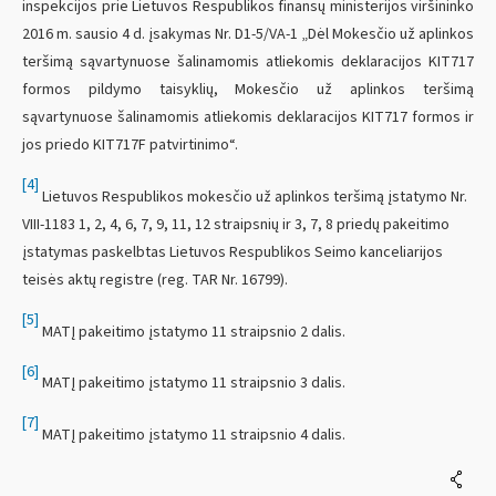
inspekcijos prie Lietuvos Respublikos finansų ministerijos viršininko
2016 m. sausio 4 d. įsakymas Nr. D1-5/VA-1 „Dėl Mokesčio už aplinkos
teršimą sąvartynuose šalinamomis atliekomis deklaracijos KIT717
formos pildymo taisyklių, Mokesčio už aplinkos teršimą
sąvartynuose šalinamomis atliekomis deklaracijos KIT717 formos ir
jos priedo KIT717F patvirtinimo“.
[4]
Lietuvos Respublikos mokesčio už aplinkos teršimą įstatymo Nr.
VIII-1183 1, 2, 4, 6, 7, 9, 11, 12 straipsnių ir 3, 7, 8 priedų pakeitimo
įstatymas paskelbtas Lietuvos Respublikos Seimo kanceliarijos
teisės aktų registre (reg. TAR Nr. 16799).
[5]
MATĮ pakeitimo įstatymo 11 straipsnio 2 dalis.
[6]
MATĮ pakeitimo įstatymo 11 straipsnio 3 dalis.
[7]
MATĮ pakeitimo įstatymo 11 straipsnio 4 dalis.