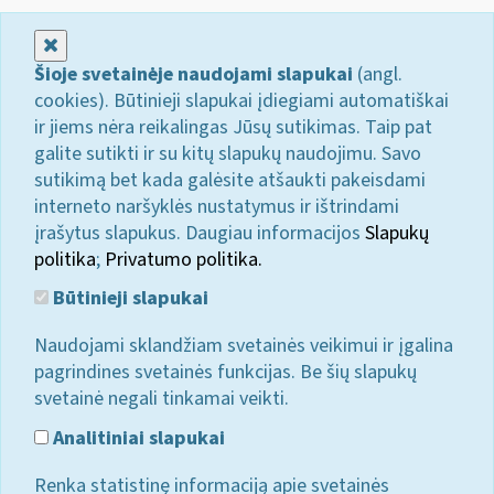
Uždaryti
Šioje svetainėje naudojami slapukai
(angl.
cookies). Būtinieji slapukai įdiegiami automatiškai
ir jiems nėra reikalingas Jūsų sutikimas. Taip pat
galite sutikti ir su kitų slapukų naudojimu. Savo
sutikimą bet kada galėsite atšaukti pakeisdami
interneto naršyklės nustatymus ir ištrindami
įrašytus slapukus. Daugiau informacijos
Slapukų
politika
;
Privatumo politika.
Būtinieji slapukai
Naudojami sklandžiam svetainės veikimui ir įgalina
pagrindines svetainės funkcijas. Be šių slapukų
svetainė negali tinkamai veikti.
Analitiniai slapukai
Renka statistinę informaciją apie svetainės