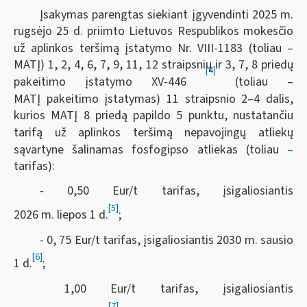
Įsakymas parengtas siekiant įgyvendinti 2025 m.
rugsėjo 25 d. priimto Lietuvos Respublikos mokesčio
už aplinkos teršimą įstatymo Nr. VIII-1183 (toliau –
MATĮ) 1, 2, 4, 6, 7, 9, 11, 12 straipsnių ir 3, 7, 8 priedų
[4]
pakeitimo įstatymo XV-446
(toliau –
MATĮ pakeitimo įstatymas) 11 straipsnio 2–4 dalis,
kurios MATĮ
8
priedą papildo 5 punktu, nustatančiu
tarifą už aplinkos teršimą nepavojingų atliekų
sąvartyne šalinamas fosfogipso atliekas (toliau
–
tarifas):
- 0,50 Eur/t tarifas, įsigaliosiantis
[5]
2026 m. liepos 1 d.
;
- 0, 75 Eur/t tarifas, įsigaliosiantis 2030 m. sausio
[6]
1 d.
;
1,00 Eur/t tarifas, įsigaliosiantis
[7]