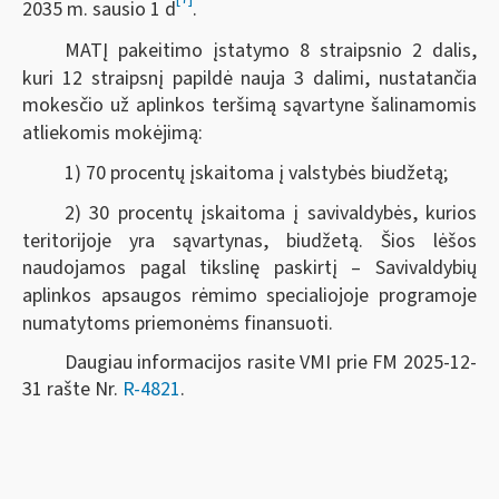
2035 m. sausio 1 d
.
MATĮ pakeitimo įstatymo 8 straipsnio 2 dalis,
kuri 12 straipsnį papildė nauja 3 dalimi, nustatančia
mokesčio už aplinkos teršimą sąvartyne šalinamomis
atliekomis mokėjimą:
1) 70 procentų įskaitoma į valstybės biudžetą;
2) 30 procentų įskaitoma į savivaldybės, kurios
teritorijoje yra sąvartynas, biudžetą. Šios lėšos
naudojamos pagal tikslinę paskirtį – Savivaldybių
aplinkos apsaugos rėmimo specialiojoje programoje
numatytoms priemonėms finansuoti.
Daugiau informacijos rasite VMI prie FM 2025-12-
31 rašte Nr.
R-4821
.