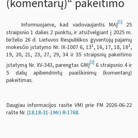
(komentarų)“ pakeitimo
[1]
Informuojame, kad vadovaujantis MAĮ
25
straipsnio 1 dalies 2 punktu, ir atsižvelgiant į 2025 m.
birželio 26 d. Lietuvos Respublikos gyventojų pajamų
1
2
mokesčio įstatymo Nr. IX-1007 6, 13
, 16, 17, 18, 18
,
19, 20, 21, 23, 27, 29, 34 ir 35 straipsnių pakeitimo
[2]
įstatymą Nr. XV-343, parengtas GMĮ
6 straipsnio 4 ir
5 dalių apibendrintų paaiškinimų (komentarų)
pakeitimas.
Daugiau informacijos rasite VMI prie FM 2026-06-22
rašte Nr.
(18.18-31-1Mr) R-1768
.