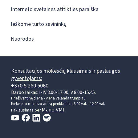
Interneto svetainės atitikties paraiška
Ieškome turto savininkų
Nuorodos
Konsultacijos mokesčių klausimais ir paslaugos
gyventojams:
+370 5 260 5060
Darbo laikas: I-IV 8.00-17.00, V 8.00-15.45.
Prieššventinę dieną - viena valanda trumpiau.
Kiekvieno mėnesio antrą penktadienį 8.00 val. - 12.00 val.
Mano VMI
Paklausimas per