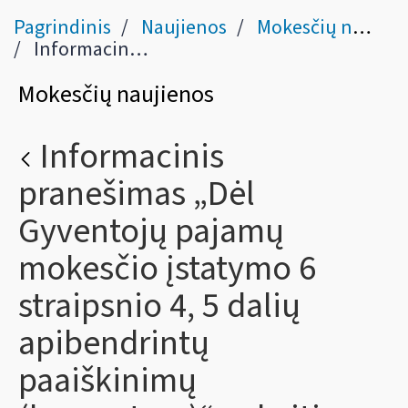
Pagrindinis
Naujienos
Mokesčių naujienos
Informacinis pranešimas „Dėl Gyventojų pajamų mokesčio įstatymo 6 straipsnio 4, 5 dalių apibendrintų paaiškinimų (komentarų)“ pakeitimo
Mokesčių naujienos
Informacinis
pranešimas „Dėl
Gyventojų pajamų
mokesčio įstatymo 6
straipsnio 4, 5 dalių
apibendrintų
paaiškinimų