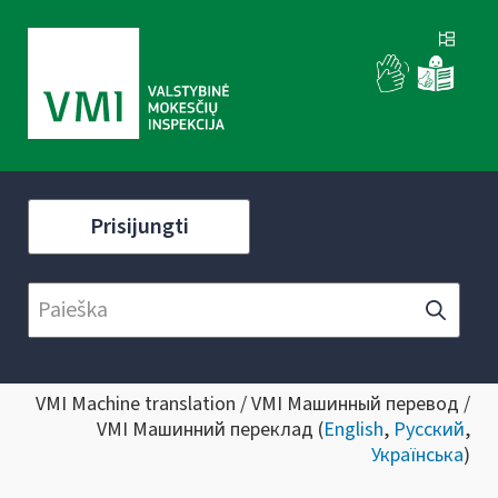
Prisijungti
VMI Machine translation / VMI Машинный перевод /
VMI Машинний переклад (
English
,
Русский
,
Українська
)