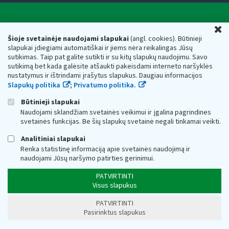
Valstybinė mokesčių inspekcija prie Lietuvos
U
Respublikos finansų ministerijos
Šioje svetainėje naudojami slapukai
(angl. cookies). Būtinieji
slapukai įdiegiami automatiškai ir jiems nėra reikalingas Jūsų
Biudžetinė įstaiga. Juridinio asmens kodas — 188659752,
sutikimas. Taip pat galite sutikti ir su kitų slapukų naudojimu. Savo
adresas: Vasario 16-osios g. 14, 01107 Vilnius, Lietuva, el.paštas:
sutikimą bet kada galėsite atšaukti pakeisdami interneto naršyklės
vmi@vmi.lt
, E. pristatymo dėžutės adresas 188659752
nustatymus ir ištrindami įrašytus slapukus. Daugiau informacijos
Duomenys apie Valstybinę mokesčių inspekciją prie Lietuvos
Slapukų politika
;
Privatumo politika.
Respublikos finansų ministerijos kaupiami ir saugomi Juridinių
asmenų registre
Būtinieji slapukai
Naudojami sklandžiam svetainės veikimui ir įgalina pagrindines
svetainės funkcijas. Be šių slapukų svetainė negali tinkamai veikti.
Analitiniai slapukai
Renka statistinę informaciją apie svetainės naudojimą ir
naudojami Jūsų naršymo patirties gerinimui.
PATVIRTINTI
Visus slapukus
PATVIRTINTI
Pasirinktus slapukus