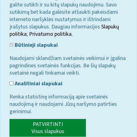
galite sutikti ir su kitų slapukų naudojimu. Savo
sutikimą bet kada galėsite atšaukti pakeisdami
interneto naršyklės nustatymus ir ištrindami
įrašytus slapukus. Daugiau informacijos
Slapukų
politika
;
Privatumo politika.
Būtinieji slapukai
Naudojami sklandžiam svetainės veikimui ir įgalina
pagrindines svetainės funkcijas. Be šių slapukų
svetainė negali tinkamai veikti.
Analitiniai slapukai
Renka statistinę informaciją apie svetainės
naudojimą ir naudojami Jūsų naršymo patirties
gerinimui.
PATVIRTINTI
Visus slapukus