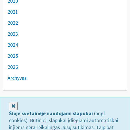
2020
2021
2022
2023
2024
2025
2026
Archyvas
Uždaryti
Šioje svetainėje naudojami slapukai
(angl.
cookies). Būtinieji slapukai įdiegiami automatiškai
ir jiems nėra reikalingas Jūsų sutikimas. Taip pat