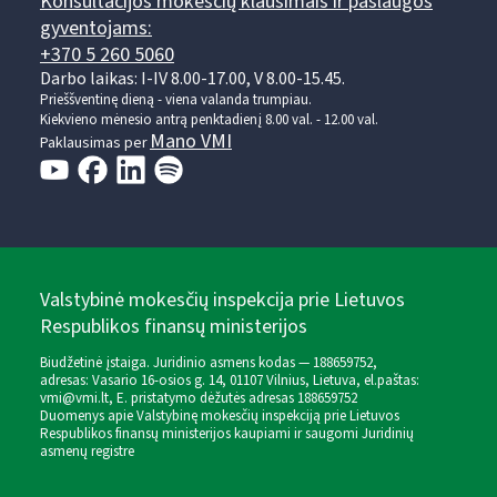
Konsultacijos mokesčių klausimais ir paslaugos
gyventojams:
+370 5 260 5060
Darbo laikas: I-IV 8.00-17.00, V 8.00-15.45.
Prieššventinę dieną - viena valanda trumpiau.
Kiekvieno mėnesio antrą penktadienį 8.00 val. - 12.00 val.
Mano VMI
Paklausimas per
Valstybinė mokesčių inspekcija prie Lietuvos
Respublikos finansų ministerijos
Biudžetinė įstaiga. Juridinio asmens kodas — 188659752,
adresas: Vasario 16-osios g. 14, 01107 Vilnius, Lietuva, el.paštas:
vmi@vmi.lt
, E. pristatymo dėžutės adresas 188659752
Duomenys apie Valstybinę mokesčių inspekciją prie Lietuvos
Respublikos finansų ministerijos kaupiami ir saugomi Juridinių
asmenų registre