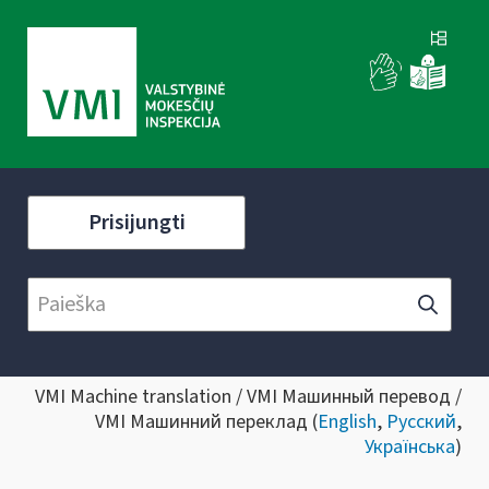
Prisijungti
VMI Machine translation / VMI Машинный перевод /
VMI Машинний переклад (
English
,
Русский
,
Українська
)