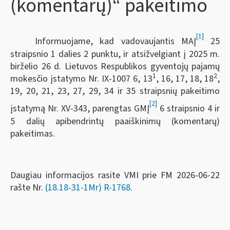
(komentarų)“ pakeitimo
[1]
Informuojame, kad vadovaujantis MAĮ
25
straipsnio 1 dalies 2 punktu, ir atsižvelgiant į 2025 m.
birželio 26 d. Lietuvos Respublikos gyventojų pajamų
1
2
mokesčio įstatymo Nr. IX-1007 6, 13
, 16, 17, 18, 18
,
19, 20, 21, 23, 27, 29, 34 ir 35 straipsnių pakeitimo
[2]
įstatymą Nr. XV-343, parengtas GMĮ
6 straipsnio 4 ir
5 dalių apibendrintų paaiškinimų (komentarų)
pakeitimas.
Daugiau informacijos rasite VMI prie FM 2026-06-22
rašte Nr.
(18.18-31-1Mr) R-1768
.