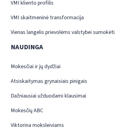
VMI kliento profilis
VMI skaitmeninė transformacija
Vienas langelis prievolėms valstybei sumokėti
NAUDINGA
Mokesčiai ir jų dydžiai
Atsiskaitymas grynaisiais pinigais
Dažniausiai užduodami klausimai
Mokesčių ABC
Viktorina moksleiviams