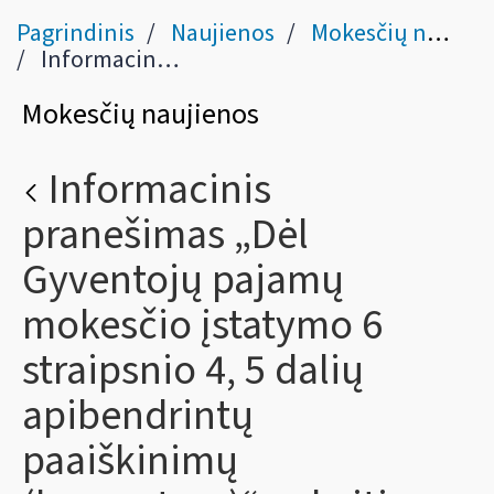
Pagrindinis
Naujienos
Mokesčių naujienos
Informacinis pranešimas „Dėl Gyventojų pajamų mokesčio įstatymo 6 straipsnio 4, 5 dalių apibendrintų paaiškinimų (komentarų)“ pakeitimo
Mokesčių naujienos
Informacinis
pranešimas „Dėl
Gyventojų pajamų
mokesčio įstatymo 6
straipsnio 4, 5 dalių
apibendrintų
paaiškinimų