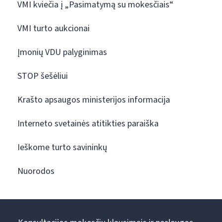
VMI kviečia į „Pasimatymą su mokesčiais“
VMI turto aukcionai
Įmonių VDU palyginimas
STOP šešėliui
Krašto apsaugos ministerijos informacija
Interneto svetainės atitikties paraiška
Ieškome turto savininkų
Nuorodos