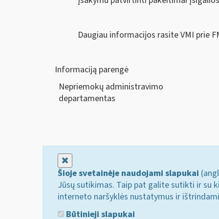
Įsakymu patvirtinti pakeitimai įsigalios
Daugiau informacijos rasite VMI prie 
Informaciją parengė
Nepriemokų administravimo
departa
Uždaryti
Šioje svetainėje naudojami slapukai
(angl
Jūsų sutikimas. Taip pat galite sutikti ir s
interneto naršyklės nustatymus ir ištrindam
Būtinieji slapukai