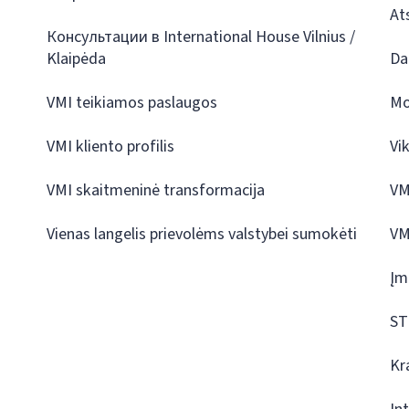
At
Консультации в International House Vilnius /
Klaipėda
Da
VMI teikiamos paslaugos
Mo
VMI kliento profilis
Vi
VMI skaitmeninė transformacija
VM
Vienas langelis prievolėms valstybei sumokėti
VM
Įm
ST
Kr