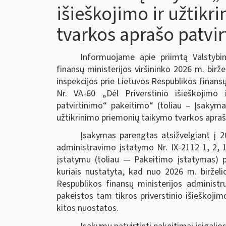
išieškojimo ir užtik
tvarkos aprašo patvi
Informuojame apie priimtą Valstybin
finansų ministerijos viršininko 2026 m. birž
inspekcijos prie Lietuvos Respublikos finansų
Nr. VA-60 „Dėl Priverstinio išieškojimo
patvirtinimo“ pakeitimo“ (toliau – Įsakymas
užtikrinimo priemonių taikymo tvarkos apraš
Įsakymas parengtas atsižvelgiant į 2
administravimo įstatymo Nr. IX-2112 1, 2, 1
įstatymu (toliau — Pakeitimo įstatymas) pr
kuriais nustatyta, kad nuo 2026 m. birželi
Respublikos finansų ministerijos administr
pakeistos tam tikros priverstinio išieškoji
kitos nuostatos.