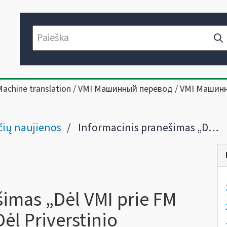
Machine translation / VMI Машинный перевод / VMI Машин
ių naujienos
Informacinis pranešimas „Dėl VMI prie FM viršininko įsakymo „Dėl Priverstinio išieškojimo ir užtikrinimo priemonių taikymo tvarkos aprašo patvirtinimo“ pakeitimo“
šimas „Dėl VMI prie FM
ėl Priverstinio