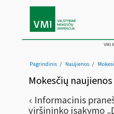
VMI 
Pagrindinis
Naujienos
Mokesč
Mokesčių naujienos
Informacinis prane
viršininko įsakymo „D