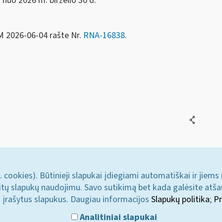
 nuo 2026 m. birželio 30 d.
FM 2026-06-04 rašte Nr.
RNA-16838
.
mentas
. cookies). Būtinieji slapukai įdiegiami automatiškai ir jiems
u kitų slapukų naudojimu. Savo sutikimą bet kada galėsite atš
i įrašytus slapukus. Daugiau informacijos
Slapukų politika
;
Pr
Analitiniai slapukai