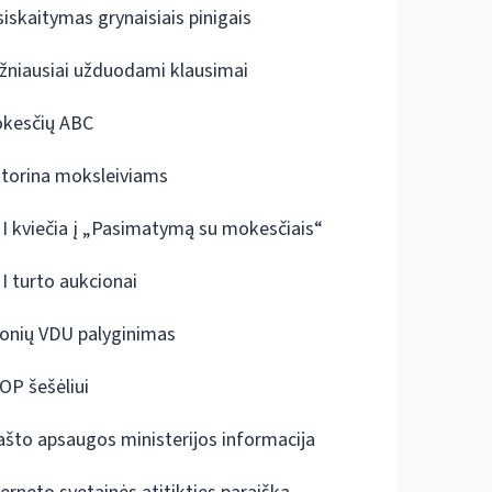
siskaitymas grynaisiais pinigais
žniausiai užduodami klausimai
kesčių ABC
ktorina moksleiviams
I kviečia į „Pasimatymą su mokesčiais“
I turto aukcionai
onių VDU palyginimas
OP šešėliui
ašto apsaugos ministerijos informacija