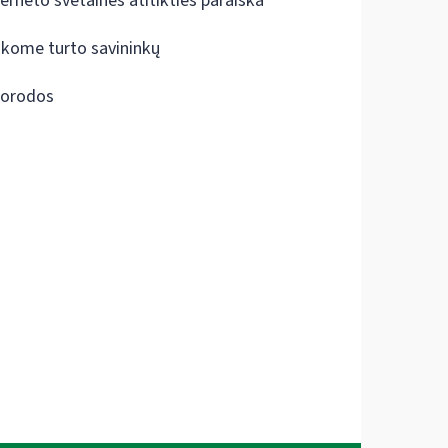
terneto svetainės atitikties paraiška
škome turto savininkų
orodos