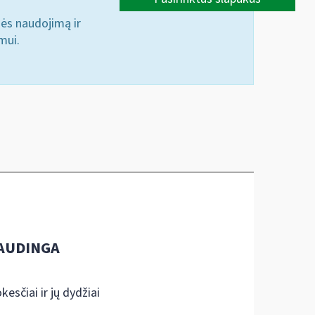
nės naudojimą ir
mui.
AUDINGA
kesčiai ir jų dydžiai