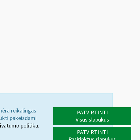
 nėra reikalingas
PATVIRTINTI
aukti pakeisdami
Visus slapukus
ivatumo politika.
PATVIRTINTI
Pasirinktus slapukus