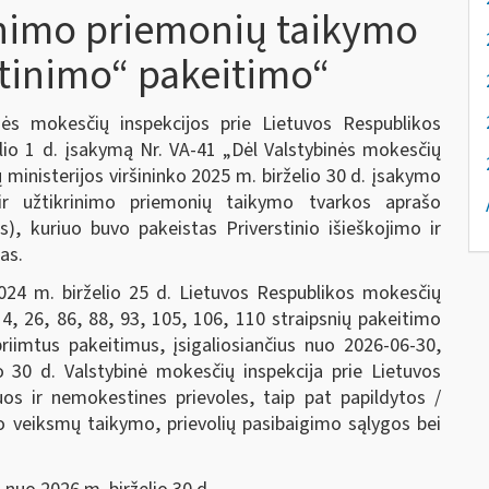
rinimo priemonių taikymo
rtinimo“ pakeitimo“
ės mokesčių inspekcijos prie Lietuvos Respublikos
elio 1 d. įsakymą Nr. VA-41 „Dėl Valstybinės mokesčių
 ministerijos viršininko 2025 m. birželio 30 d. įsakymo
 ir užtikrinimo priemonių taikymo tvarkos aprašo
), kuriuo buvo pakeistas Priverstinio išieškojimo ir
as.
024 m. birželio 25 d. Lietuvos Respublikos mokesčių
4, 26, 86, 88, 93, 105, 106, 110 straipsnių pakeitimo
iimtus pakeitimus, įsigaliosiančius nuo 2026-06-30,
o 30 d. Valstybinė mokesčių inspekcija prie Lietuvos
uos ir nemokestines prievoles, taip pat papildytos /
mo veiksmų taikymo, prievolių pasibaigimo sąlygos bei