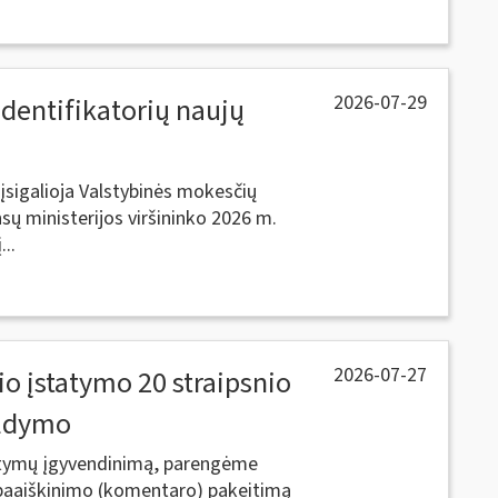
2026-07-29
identifikatorių naujų
įsigalioja Valstybinės mokesčių
sų ministerijos viršininko 2026 m.
..
2026-07-27
io įstatymo 20 straipsnio
ildymo
tatymų įgyvendinimą, parengėme
 paaiškinimo (komentaro) pakeitimą