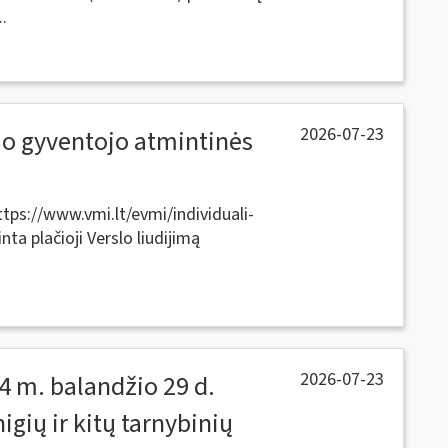
.
2026-07-23
čio gyventojo atmintinės
tps://www.vmi.lt/evmi/individuali-
inta plačioji Verslo liudijimą
2026-07-23
4 m. balandžio 29 d.
igių ir kitų tarnybinių