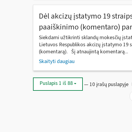
Dėl akcizų įstatymo 19 strai
paaiškinimo (komentaro) pa
Siekdami užtikrinti sklandų mokesčių įs
Lietuvos Respublikos akcizų įstatymo 19 s
(komentarą). Šį atnaujintą komentarą...
Skaityti daugiau
Puslapis 1 iš 88
— 10 įrašų puslapyje