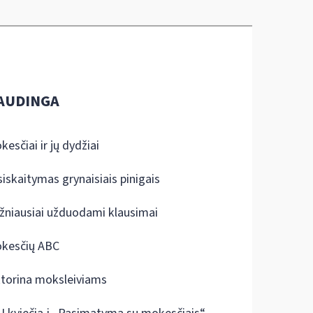
AUDINGA
kesčiai ir jų dydžiai
siskaitymas grynaisiais pinigais
žniausiai užduodami klausimai
kesčių ABC
ktorina moksleiviams