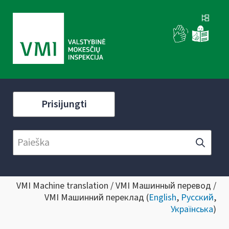
Prisijungti
VMI Machine translation / VMI Машинный перевод /
VMI Машинний переклад (
English
,
Русский
,
Українська
)