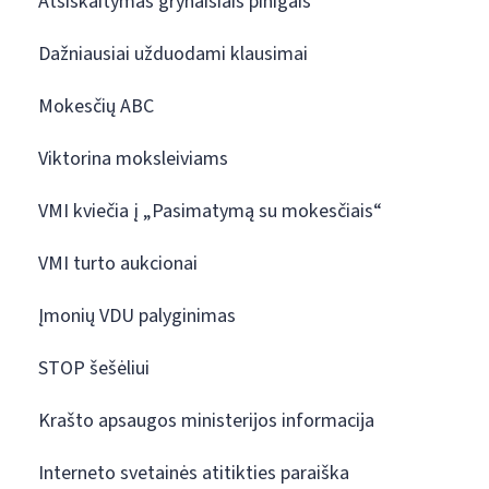
Atsiskaitymas grynaisiais pinigais
Dažniausiai užduodami klausimai
Mokesčių ABC
Viktorina moksleiviams
VMI kviečia į „Pasimatymą su mokesčiais“
VMI turto aukcionai
Įmonių VDU palyginimas
STOP šešėliui
Krašto apsaugos ministerijos informacija
Interneto svetainės atitikties paraiška