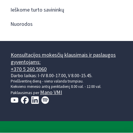
Ieškome turto savininkų
Nuorodos
Konsultacijos mokesčių klausimais ir paslaugos
gyventojams:
+370 5 260 5060
Darbo laikas: I-IV 8.00-17.00, V 8.00-15.45.
Prieššventinę dieną - viena valanda trumpiau.
Kiekvieno mėnesio antrą penktadienį 8.00 val. - 12.00 val.
Mano VMI
Paklausimas per