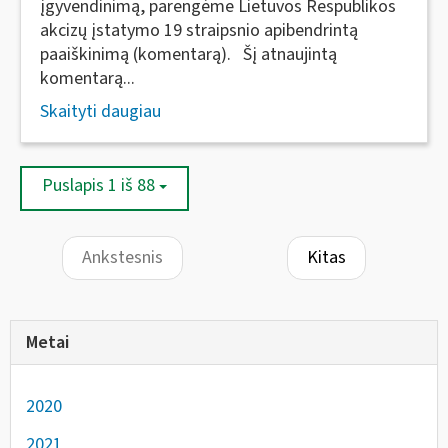
įgyvendinimą, parengėme Lietuvos Respublikos
akcizų įstatymo 19 straipsnio apibendrintą
paaiškinimą (komentarą). Šį atnaujintą
komentarą...
Skaityti daugiau
Puslapis 1 iš 88
Ankstesnis
Kitas
Metai
2020
2021