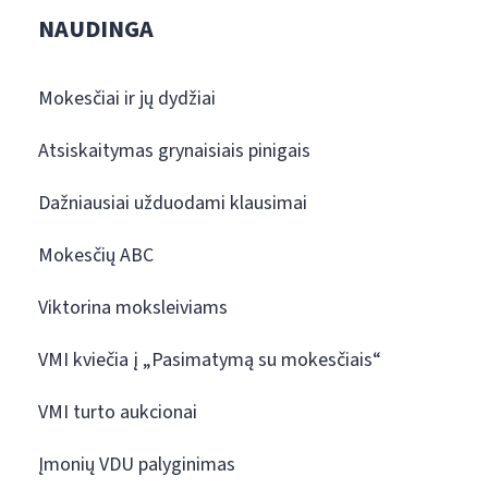
NAUDINGA
Mokesčiai ir jų dydžiai
Atsiskaitymas grynaisiais pinigais
Dažniausiai užduodami klausimai
Mokesčių ABC
Viktorina moksleiviams
VMI kviečia į „Pasimatymą su mokesčiais“
VMI turto aukcionai
Įmonių VDU palyginimas