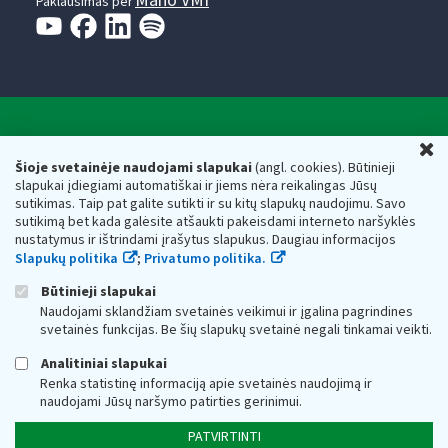
Mano VMI
Paklausimas per
Valstybinė mokesčių inspekcija prie Lietuvos
U
Respublikos finansų ministerijos
Šioje svetainėje naudojami slapukai
(angl. cookies). Būtinieji
slapukai įdiegiami automatiškai ir jiems nėra reikalingas Jūsų
Biudžetinė įstaiga. Juridinio asmens kodas — 188659752,
sutikimas. Taip pat galite sutikti ir su kitų slapukų naudojimu. Savo
adresas: Vasario 16-osios g. 14, 01107 Vilnius, Lietuva, el.paštas:
sutikimą bet kada galėsite atšaukti pakeisdami interneto naršyklės
vmi@vmi.lt
, E. pristatymo dėžutės adresas 188659752
nustatymus ir ištrindami įrašytus slapukus. Daugiau informacijos
Duomenys apie Valstybinę mokesčių inspekciją prie Lietuvos
Slapukų politika
;
Privatumo politika.
Respublikos finansų ministerijos kaupiami ir saugomi Juridinių
asmenų registre
Būtinieji slapukai
Naudojami sklandžiam svetainės veikimui ir įgalina pagrindines
svetainės funkcijas. Be šių slapukų svetainė negali tinkamai veikti.
Analitiniai slapukai
Renka statistinę informaciją apie svetainės naudojimą ir
naudojami Jūsų naršymo patirties gerinimui.
PATVIRTINTI