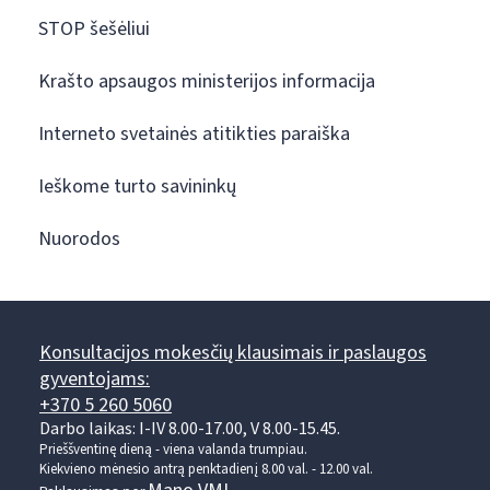
STOP šešėliui
Krašto apsaugos ministerijos informacija
Interneto svetainės atitikties paraiška
Ieškome turto savininkų
Nuorodos
Konsultacijos mokesčių klausimais ir paslaugos
gyventojams:
+370 5 260 5060
Darbo laikas: I-IV 8.00-17.00, V 8.00-15.45.
Prieššventinę dieną - viena valanda trumpiau.
Kiekvieno mėnesio antrą penktadienį 8.00 val. - 12.00 val.