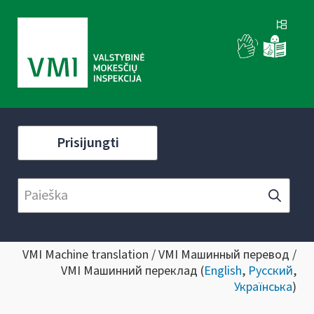
Prisijungti
VMI Machine translation / VMI Машинный перевод /
VMI Машинний переклад (
English
,
Русский
,
Українська
)